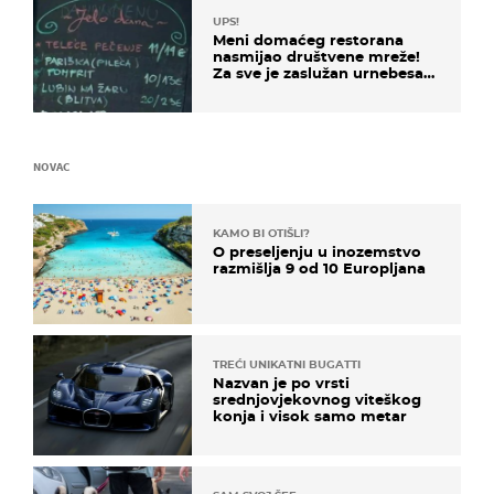
UPS!
Meni domaćeg restorana
nasmijao društvene mreže!
Za sve je zaslužan urnebesan
naziv jela
NOVAC
KAMO BI OTIŠLI?
O preseljenju u inozemstvo
razmišlja 9 od 10 Europljana
TREĆI UNIKATNI BUGATTI
Nazvan je po vrsti
srednjovjekovnog viteškog
konja i visok samo metar