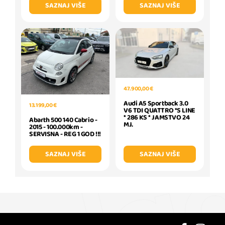
SAZNAJ VIŠE
SAZNAJ VIŠE
47.900,00 €
Audi A5 Sportback 3.0
13.199,00 €
V6 TDI QUATTRO *S LINE
* 286 KS * JAMSTVO 24
Abarth 500 140 Cabrio -
MJ.
2015 - 100.000km -
SERVISNA - REG 1 GOD !!!
SAZNAJ VIŠE
SAZNAJ VIŠE