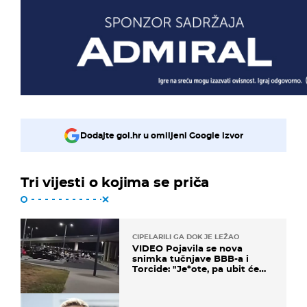
Dodajte gol.hr u omiljeni Google izvor
Tri vijesti o kojima se priča
CIPELARILI GA DOK JE LEŽAO
VIDEO Pojavila se nova
snimka tučnjave BBB-a i
Torcide: "Je*ote, pa ubit će
ga!"