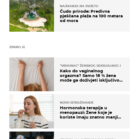
NAJMANJA NA SVIJETU
Čudo prirode: Predivna
pješčana plaža na 100 metara
od mora
ZDRAVLJE
"VRHUNAC" ŽENSKOG SEKSUALNOG ISKUSTVA
Kako do vaginalnog
orgazma? Samo 18 % žena
može ga doživjeti isključivo
na ovaj način
NOVO ISTRAŽIVANJE
Hormonska terapija u
menopauzi: Žene koje je
koriste imaju znatno manji
rizik od ovoga