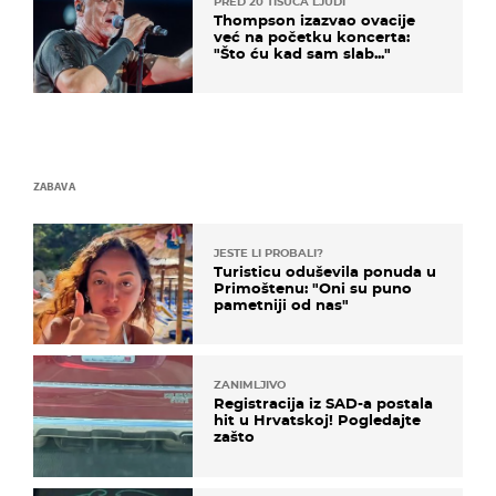
PRED 20 TISUĆA LJUDI
Thompson izazvao ovacije
već na početku koncerta:
"Što ću kad sam slab..."
ZABAVA
JESTE LI PROBALI?
Turisticu oduševila ponuda u
Primoštenu: "Oni su puno
pametniji od nas"
ZANIMLJIVO
Registracija iz SAD-a postala
hit u Hrvatskoj! Pogledajte
zašto