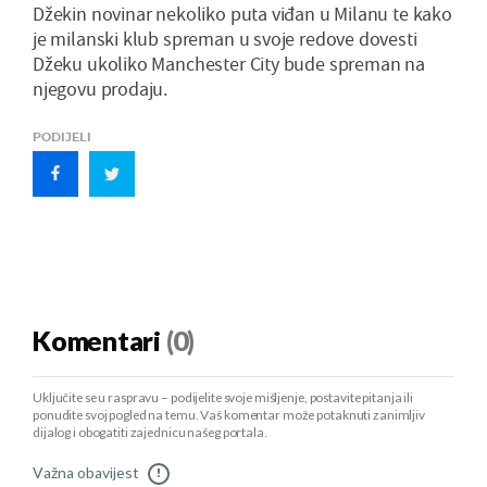
Džekin novinar nekoliko puta viđan u Milanu te kako
je milanski klub spreman u svoje redove dovesti
Džeku ukoliko Manchester City bude spreman na
njegovu prodaju.
PODIJELI
Komentari
(0)
Uključite se u raspravu – podijelite svoje mišljenje, postavite pitanja ili
ponudite svoj pogled na temu. Vaš komentar može potaknuti zanimljiv
dijalog i obogatiti zajednicu našeg portala.
Važna obavijest
!