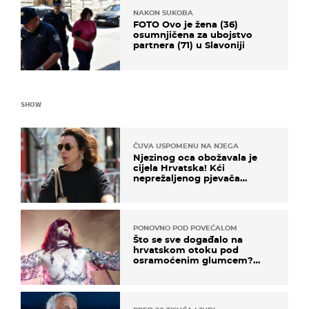
NAKON SUKOBA
FOTO Ovo je žena (36)
osumnjičena za ubojstvo
partnera (71) u Slavoniji
SHOW
ČUVA USPOMENU NA NJEGA
Njezinog oca obožavala je
cijela Hrvatska! Kći
neprežaljenog pjevača
projurila špicom na dva
kotača
PONOVNO POD POVEĆALOM
Što se sve događalo na
hrvatskom otoku pod
osramoćenim glumcem?
Bizarni prizori i danas
izazivaju nevjericu