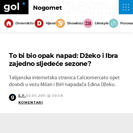
Nogome
Nogomet
Dnevnik.hr
Vijesti
Showbizz
Lifestyle
Putova
To bi bio opak napad: Džeko i Ibra
zajedno sljedeće sezone?
Talijanska internetska stranica Calciomercato opet
dovodi u vezu Milan i BiH napadača Edina Džeku.
E.F.
02.05.2011 @ 20:58
KOMENTARI