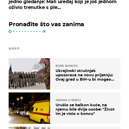
jedno gledanje: Mali uređaj koji je još jednom
oživio trenutke s ple...
Pronađite što vas zanima
VIJESTI
BURE BARUTA
Ukrajinski stručnjak
upozorava na novu prijetnju:
Ovaj grad u BiH-u bi mogao
biti žarište
DRAMA U RIJECI
Urušio se balkon kuće, na
njemu bile dvije osobe: "Život
im je visio o koncu"