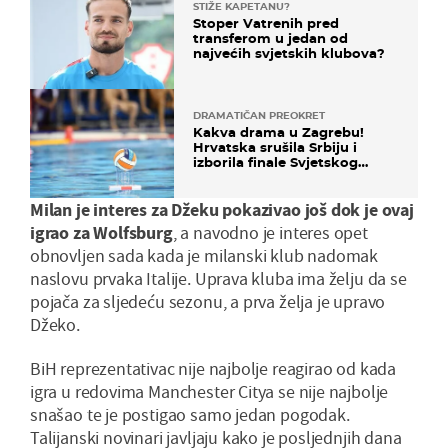
STIŽE KAPETANU?
Stoper Vatrenih pred
transferom u jedan od
najvećih svjetskih klubova?
DRAMATIČAN PREOKRET
Kakva drama u Zagrebu!
Hrvatska srušila Srbiju i
izborila finale Svjetskog
prvenstva
Milan je interes za Džeku pokazivao još dok je ovaj
igrao za Wolfsburg
, a navodno je interes opet
obnovljen sada kada je milanski klub nadomak
naslovu prvaka Italije. Uprava kluba ima želju da se
pojača za sljedeću sezonu, a prva želja je upravo
Džeko.
BiH reprezentativac nije najbolje reagirao od kada
igra u redovima Manchester Citya se nije najbolje
snašao te je postigao samo jedan pogodak.
Talijanski novinari javljaju kako je posljednjih dana