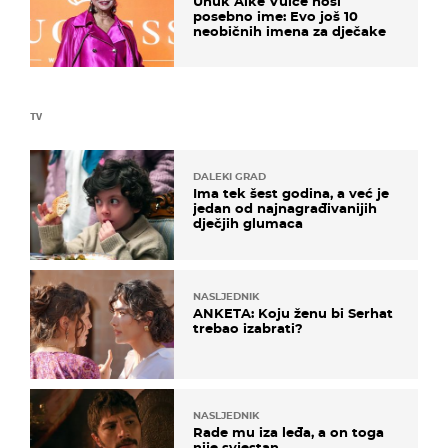
Unuk Alke Vuice nosi
posebno ime: Evo još 10
neobičnih imena za dječake
TV
DALEKI GRAD
Ima tek šest godina, a već je
jedan od najnagrađivanijih
dječjih glumaca
NASLJEDNIK
ANKETA: Koju ženu bi Serhat
trebao izabrati?
NASLJEDNIK
Rade mu iza leđa, a on toga
nije svjestan