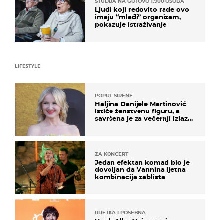
STUDIJA NA GOTOVO 1.900 OSOBA
Ljudi koji redovito rade ovo
imaju “mlađi” organizam,
pokazuje istraživanje
LIFESTYLE
POPUT SIRENE
Haljina Danijele Martinović
ističe ženstvenu figuru, a
savršena je za večernji izlazak
na moru
ZA KONCERT
Jedan efektan komad bio je
dovoljan da Vannina ljetna
kombinacija zablista
RIJETKA I POSEBNA