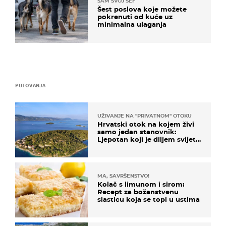
SAM SVOJ ŠEF
Šest poslova koje možete
pokrenuti od kuće uz
minimalna ulaganja
PUTOVANJA
UŽIVANJE NA "PRIVATNOM" OTOKU
Hrvatski otok na kojem živi
samo jedan stanovnik:
Ljepotan koji je diljem svijeta
poznat po svojem "bijelom
zlatu"
MA, SAVRŠENSTVO!
Kolač s limunom i sirom:
Recept za božanstvenu
slasticu koja se topi u ustima