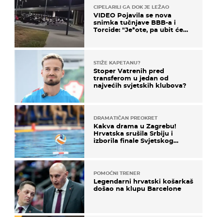
CIPELARILI GA DOK JE LEŽAO
VIDEO Pojavila se nova
snimka tučnjave BBB-a i
Torcide: "Je*ote, pa ubit će
ga!"
STIŽE KAPETANU?
Stoper Vatrenih pred
transferom u jedan od
najvećih svjetskih klubova?
DRAMATIČAN PREOKRET
Kakva drama u Zagrebu!
Hrvatska srušila Srbiju i
izborila finale Svjetskog
prvenstva
POMOĆNI TRENER
Legendarni hrvatski košarkaš
došao na klupu Barcelone