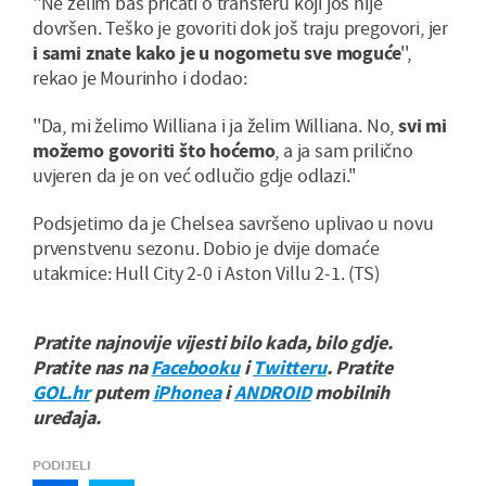
''Ne želim baš pričati o transferu koji još nije
dovršen. Teško je govoriti dok još traju pregovori, jer
i sami znate kako je u nogometu sve moguće
'',
rekao je Mourinho i dodao:
''Da, mi želimo Williana i ja želim Williana. No,
svi mi
možemo govoriti što hoćemo
, a ja sam prilično
uvjeren da je on već odlučio gdje odlazi.''
Podsjetimo da je Chelsea savršeno uplivao u novu
prvenstvenu sezonu. Dobio je dvije domaće
utakmice: Hull City 2-0 i Aston Villu 2-1. (TS)
Pratite najnovije vijesti bilo kada, bilo gdje.
Pratite nas na
Facebooku
i
Twitteru
. Pratite
GOL.hr
putem
iPhonea
i
ANDROID
mobilnih
uređaja.
PODIJELI