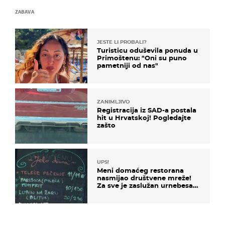
ZABAVA
JESTE LI PROBALI?
Turisticu oduševila ponuda u
Primoštenu: "Oni su puno
pametniji od nas"
ZANIMLJIVO
Registracija iz SAD-a postala
hit u Hrvatskoj! Pogledajte
zašto
UPS!
Meni domaćeg restorana
nasmijao društvene mreže!
Za sve je zaslužan urnebesan
naziv jela