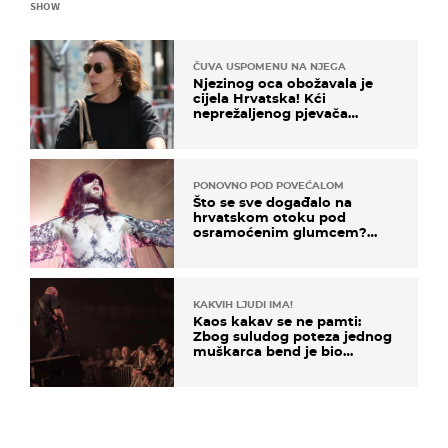
SHOW
ČUVA USPOMENU NA NJEGA
Njezinog oca obožavala je
cijela Hrvatska! Kći
neprežaljenog pjevača
projurila špicom na dva
kotača
PONOVNO POD POVEĆALOM
Što se sve događalo na
hrvatskom otoku pod
osramoćenim glumcem?
Bizarni prizori i danas
izazivaju nevjericu
KAKVIH LJUDI IMA!
Kaos kakav se ne pamti:
Zbog suludog poteza jednog
muškarca bend je bio
prisiljen prekinuti nastup