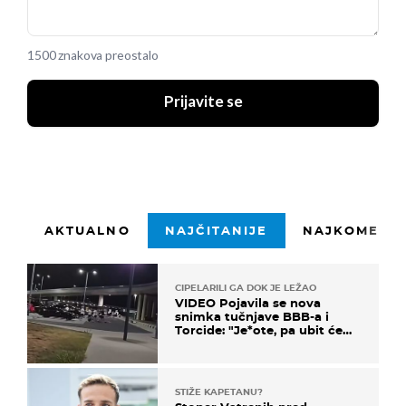
1500 znakova preostalo
Prijavite se
AKTUALNO
NAJČITANIJE
NAJKOMENTI
CIPELARILI GA DOK JE LEŽAO
VIDEO Pojavila se nova
snimka tučnjave BBB-a i
Torcide: "Je*ote, pa ubit će
ga!"
STIŽE KAPETANU?