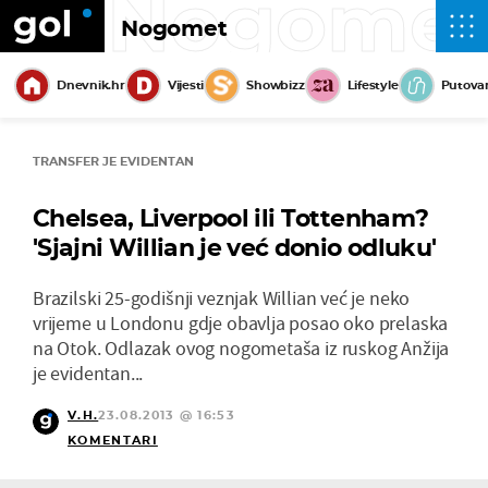
Nogome
Nogomet
Dnevnik.hr
Vijesti
Showbizz
Lifestyle
Putova
TRANSFER JE EVIDENTAN
Chelsea, Liverpool ili Tottenham?
'Sjajni Willian je već donio odluku'
Brazilski 25-godišnji veznjak Willian već je neko
vrijeme u Londonu gdje obavlja posao oko prelaska
na Otok. Odlazak ovog nogometaša iz ruskog Anžija
je evidentan...
V.H.
23.08.2013 @ 16:53
KOMENTARI