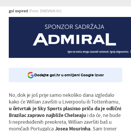
gol expired
(Foto: DNEVNIK.hr)
Dodajte gol.hr u omiljeni Google izvor
No, dok je još prije samo nekoliko dana izgledalo
kako će Willian završiti u Liverpoolu ili Tottenhamu,
u četvrtak je Sky Sports plasirao priču da je odlični
Brazilac zapravo najbliže Chelseaju
i da će, ne bude
li nepredviđenih preokreta, Willian završiti baš u
momčadi Portugalca
Josea Mourinha
. Sam trener