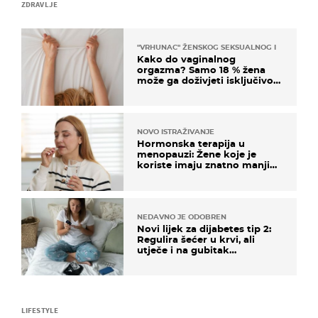
ZDRAVLJE
"VRHUNAC" ŽENSKOG SEKSUALNOG ISKUSTVA
Kako do vaginalnog
orgazma? Samo 18 % žena
može ga doživjeti isključivo
na ovaj način
NOVO ISTRAŽIVANJE
Hormonska terapija u
menopauzi: Žene koje je
koriste imaju znatno manji
rizik od ovoga
NEDAVNO JE ODOBREN
Novi lijek za dijabetes tip 2:
Regulira šećer u krvi, ali
utječe i na gubitak
kilograma! Evo tko ga smije
uzimati i koje su nuspojave
LIFESTYLE