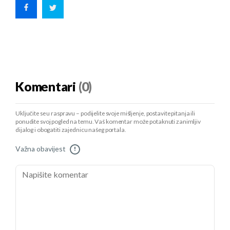
Komentari
(0)
Uključite se u raspravu – podijelite svoje mišljenje, postavite pitanja ili
ponudite svoj pogled na temu. Vaš komentar može potaknuti zanimljiv
dijalog i obogatiti zajednicu našeg portala.
Važna obavijest
!