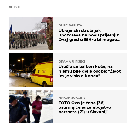
VIJESTI
BURE BARUTA
Ukrajinski stručnjak
upozorava na novu prijetnju:
Ovaj grad u BiH-u bi mogao
biti žarište
DRAMA U RIJECI
Urušio se balkon kuće, na
njemu bile dvije osobe: "Život
im je visio o koncu"
NAKON SUKOBA
FOTO Ovo je žena (36)
osumnjičena za ubojstvo
partnera (71) u Slavoniji