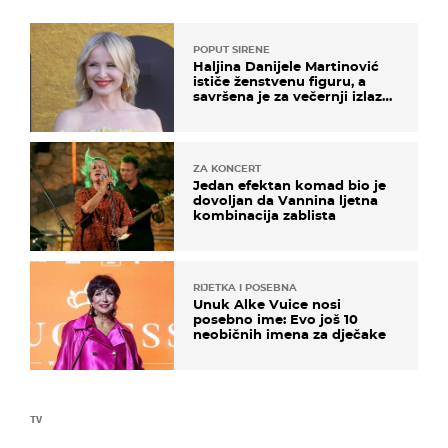
POPUT SIRENE
Haljina Danijele Martinović
ističe ženstvenu figuru, a
savršena je za večernji izlazak
na moru
ZA KONCERT
Jedan efektan komad bio je
dovoljan da Vannina ljetna
kombinacija zablista
RIJETKA I POSEBNA
Unuk Alke Vuice nosi
posebno ime: Evo još 10
neobičnih imena za dječake
TV