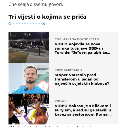
Chelseaja o svemu govori:
Tri vijesti o kojima se priča
CIPELARILI GA DOK JE LEŽAO
VIDEO Pojavila se nova
snimka tučnjave BBB-a i
Torcide: "Je*ote, pa ubit će
ga!"
STIŽE KAPETANU?
Stoper Vatrenih pred
transferom u jedan od
najvećih svjetskih klubova?
POLJACI...
VIDEO Boksao je s Kličkom i
Furyjem, a sad su ga stavili u
kavez sa šestoricom Roma!
Pogledajte kako je završilo