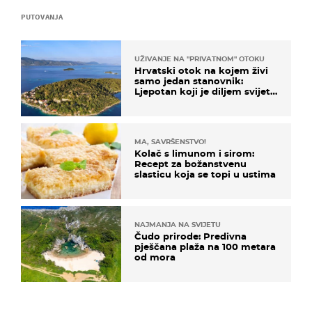
PUTOVANJA
UŽIVANJE NA "PRIVATNOM" OTOKU
Hrvatski otok na kojem živi
samo jedan stanovnik:
Ljepotan koji je diljem svijeta
poznat po svojem "bijelom
zlatu"
MA, SAVRŠENSTVO!
Kolač s limunom i sirom:
Recept za božanstvenu
slasticu koja se topi u ustima
NAJMANJA NA SVIJETU
Čudo prirode: Predivna
pješčana plaža na 100 metara
od mora