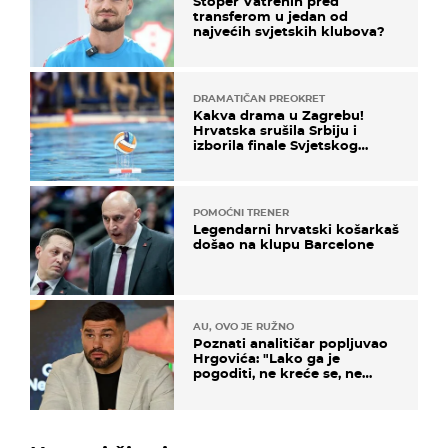
Stoper Vatrenih pred
transferom u jedan od
najvećih svjetskih klubova?
DRAMATIČAN PREOKRET
Kakva drama u Zagrebu!
Hrvatska srušila Srbiju i
izborila finale Svjetskog
prvenstva
POMOĆNI TRENER
Legendarni hrvatski košarkaš
došao na klupu Barcelone
AU, OVO JE RUŽNO
Poznati analitičar popljuvao
Hrgovića: "Lako ga je
pogoditi, ne kreće se, ne
koristi noge..."