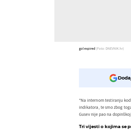
gol expired
(Foto: DNEVNIK.hr)
Dodaj
"Na internom testiranju kod
indikatora, te smo zbog toga
Gusev nije pao na dopinškoj
Tri vijesti o kojima se p