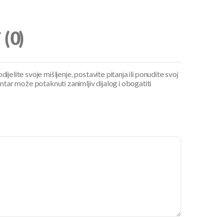
i
(0)
ijelite svoje mišljenje, postavite pitanja ili ponudite svoj
ar može potaknuti zanimljiv dijalog i obogatiti