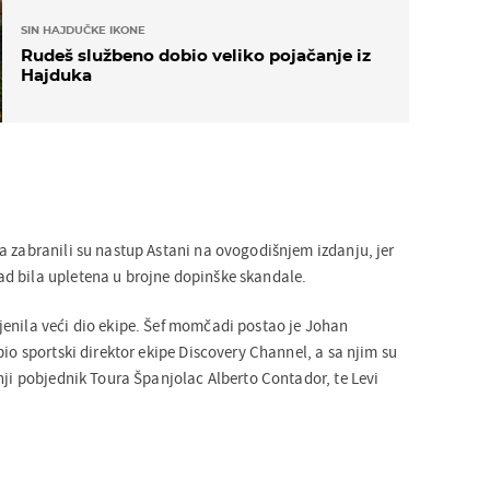
SIN HAJDUČKE IKONE
Rudeš službeno dobio veliko pojačanje iz
Hajduka
a zabranili su nastup Astani na ovogodišnjem izdanju, jer
d bila upletena u brojne dopinške skandale.
enila veći dio ekipe. Šef momčadi postao je Johan
bio sportski direktor ekipe Discovery Channel, a sa njim su
nji pobjednik Toura Španjolac Alberto Contador, te Levi