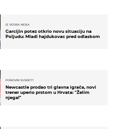
IZ VEDRA NEBA
Garcijin potez otkrio novu situaciju na
Poljudu: Mladi hajdukovac pred odlaskom
PONOVNI SUSRET?
Newcastle prodao tri glavna igrača, novi
trener uperio prstom u Hrvata: "Želim
njega!"