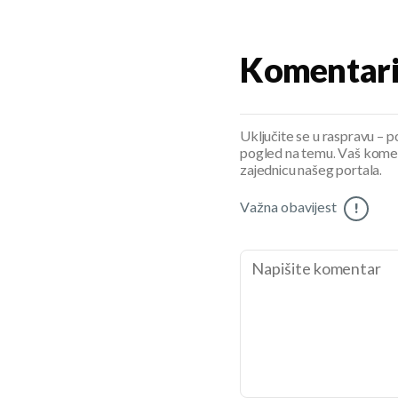
Komentar
Uključite se u raspravu – pod
pogled na temu. Vaš koment
zajednicu našeg portala.
Važna obavijest
!