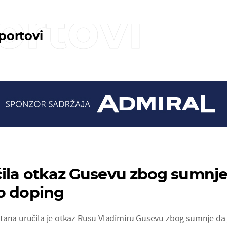
ortovi
sportovi
ila otkaz Gusevu zbog sumnj
o doping
tana uručila je otkaz Rusu Vladimiru Gusevu zbog sumnje da 