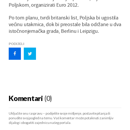
Poljskom, organizirati Euro 2012.
Po tom planu, tvrdi britanski list, Poljska bi ugostila
većinu utakmica, dok bi preostale bila održane u dva
istočnonjemačka grada, Berlinu i Leipzigu.
PODIJELI
Komentari
(0)
Uključite se u raspravu – podijelite svoje mišljenje, postavite pitanja ili
ponudite svoj pogled na temu. Vaš komentar može potaknuti zanimljiv
dijalog i obogatiti zajednicu našeg portala.