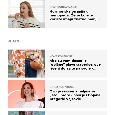
NOVO ISTRAŽIVANJE
Hormonska terapija u
menopauzi: Žene koje je
koriste imaju znatno manji
rizik od ovoga
LIFESTYLE
NOVE KOLEKCIJE
Ako su vam dosadile
“obične” plave traperice, ove
jeseni dolazite na svoje -
izdvajamo 15 hit modela
U NOJ NIJE VRUĆE
Ovo je savršena haljina za
ljeto i more - nosi je i Bojana
Gregorić Vejzović