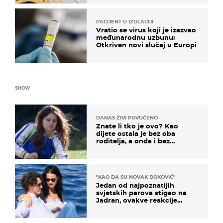
PACIJENT U IZOLACIJI
Vratio se virus koji je izazvao
međunarodnu uzbunu:
Otkriven novi slučaj u Europi
SHOW
DANAS ŽIVI POVUČENO
Znate li tko je ovo? Kao
dijete ostala je bez oba
roditelja, a onda i bez
milijuna koje je trebala
naslijediti
"KAO DA SU NOVAK ĐOKOVIĆ"
Jedan od najpoznatijih
svjetskih parova stigao na
Jadran, ovakve reakcije
vjerojatno nisu očekivali