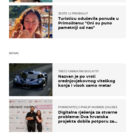
JESTE LI PROBALI?
Turisticu oduševila ponuda u
Primoštenu: "Oni su puno
pametniji od nas"
NOVAC
TREĆI UNIKATNI BUGATTI
Nazvan je po vrsti
srednjovjekovnog viteškog
konja i visok samo metar
POKROVITELJ PHILIP MORRIS ZAGREB
Digitalna rješenja za stvarne
probleme: Dva hrvatska
projekta dobila potporu za
razvoj