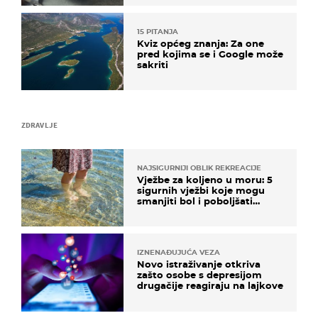
15 PITANJA
Kviz općeg znanja: Za one
pred kojima se i Google može
sakriti
ZDRAVLJE
NAJSIGURNIJI OBLIK REKREACIJE
Vježbe za koljeno u moru: 5
sigurnih vježbi koje mogu
smanjiti bol i poboljšati
pokretljivost
IZNENAĐUJUĆA VEZA
Novo istraživanje otkriva
zašto osobe s depresijom
drugačije reagiraju na lajkove