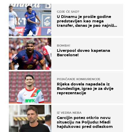
GDJE ĆE SAD?
U Dinamu je prošle godine
predstavljen kao mega
transfer, danas je pao najniže
u karijeri
BOMBA!
Liverpool doveo kapetana
Barcelone!
POJAČANJE KONKURENCIJE
Rijeka dovela napadača iz
Bundeslige, igrao je za dvije
reprezentacije
IZ VEDRA NEBA
Garcijin potez otkrio novu
situaciju na Poljudu: Mladi
hajdukovac pred odlaskom