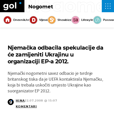
Nogome
Nogomet
Dnevnik.hr
Vijesti
Showbizz
Lifestyle
Putova
Njemačka odbacila spekulacije da
će zamijeniti Ukrajinu u
organizaciji EP-a 2012.
Njemački nogometni savez odbacio je tvrdnje
britanskog tiska da je UEFA kontaktirala Njemačku,
koja bi trebala uskočiti umjesto Ukrajine kao
suorganizator EP 2012.
HINA
22.07.2008 @ 15:07
KOMENTARI