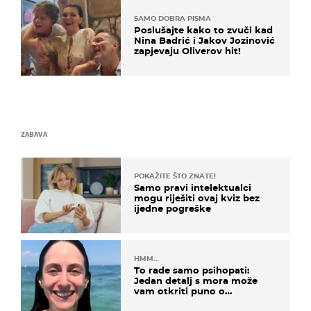
SAMO DOBRA PISMA
Poslušajte kako to zvuči kad
Nina Badrić i Jakov Jozinović
zapjevaju Oliverov hit!
ZABAVA
POKAŽITE ŠTO ZNATE!
Samo pravi intelektualci
mogu riješiti ovaj kviz bez
ijedne pogreške
HMM…
To rade samo psihopati:
Jedan detalj s mora može
vam otkriti puno o
prijateljima