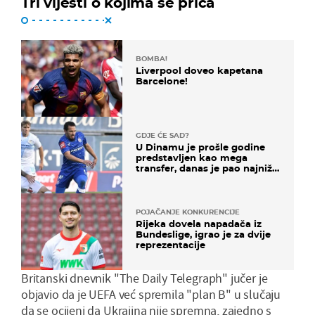
Tri vijesti o kojima se priča
BOMBA!
Liverpool doveo kapetana
Barcelone!
GDJE ĆE SAD?
U Dinamu je prošle godine
predstavljen kao mega
transfer, danas je pao najniže
u karijeri
POJAČANJE KONKURENCIJE
Rijeka dovela napadača iz
Bundeslige, igrao je za dvije
reprezentacije
Britanski dnevnik "The Daily Telegraph" jučer je
objavio da je UEFA već spremila "plan B" u slučaju
da se ocijeni da Ukrajina nije spremna, zajedno s