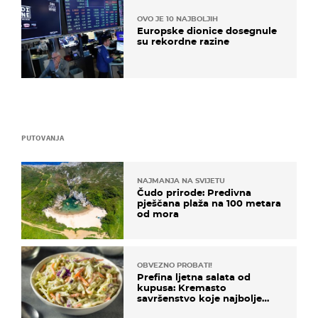
OVO JE 10 NAJBOLJIH
Europske dionice dosegnule
su rekordne razine
PUTOVANJA
NAJMANJA NA SVIJETU
Čudo prirode: Predivna
pješčana plaža na 100 metara
od mora
OBVEZNO PROBATI!
Prefina ljetna salata od
kupusa: Kremasto
savršenstvo koje najbolje
paše uz pečeno meso