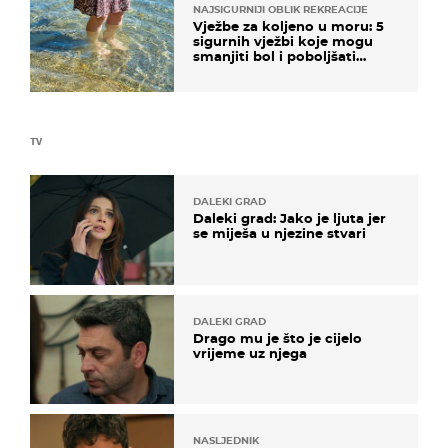
NAJSIGURNIJI OBLIK REKREACIJE
Vježbe za koljeno u moru: 5
sigurnih vježbi koje mogu
smanjiti bol i poboljšati
pokretljivost
TV
DALEKI GRAD
Daleki grad: Jako je ljuta jer
se miješa u njezine stvari
DALEKI GRAD
Drago mu je što je cijelo
vrijeme uz njega
NASLJEDNIK