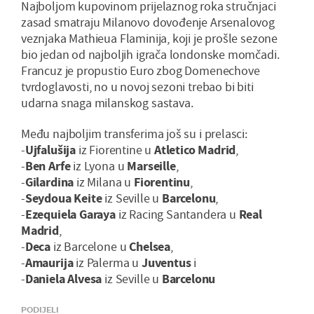
Najboljom kupovinom prijelaznog roka stručnjaci
zasad smatraju Milanovo dovođenje Arsenalovog
veznjaka Mathieua Flaminija, koji je prošle sezone
bio jedan od najboljih igrača londonske momčadi.
Francuz je propustio Euro zbog Domenechove
tvrdoglavosti, no u novoj sezoni trebao bi biti
udarna snaga milanskog sastava.
Među najboljim transferima još su i prelasci:
-
Ujfalušija
iz Fiorentine u
Atletico Madrid
,
-
Ben Arfe
iz Lyona u
Marseille
,
-
Gilardina
iz Milana u
Fiorentinu
,
-
Seydoua Keite
iz Seville u
Barcelonu
,
-
Ezequiela Garaya
iz Racing Santandera u
Real
Madrid
,
-
Deca
iz Barcelone u
Chelsea
,
-
Amaurija
iz Palerma u
Juventus
i
-
Daniela Alvesa
iz Seville u
Barcelonu
PODIJELI