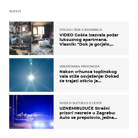
VIJESTI
STIGAO I ŠOK S BOOKINGA
VIDEO Gošća izazvala požar
luksuznog apartmana.
Vlasnik: "Dok je gorjelo,
smijali su se, pili i pokazivali
mi srednji prst"
VREMENSKA PROGNOZA
Nakon vrhunca toplinskog
vala stiže osvježenje: Dokad
će trajati otkrio je
meteorolog
VOZILO SLETJELO S CESTE
UZNEMIRUJUĆE Strašni
prizori nesreće u Zagrebu:
Auto se prepolovio, jedna
osoba poginula