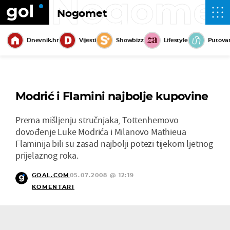
Nogome
Nogomet
Dnevnik.hr
Vijesti
Showbizz
Lifestyle
Putova
Modrić i Flamini najbolje kupovine
Prema mišljenju stručnjaka, Tottenhemovo
dovođenje Luke Modrića i Milanovo Mathieua
Flaminija bili su zasad najbolji potezi tijekom ljetnog
prijelaznog roka.
GOAL.COM
05.07.2008 @ 12:19
KOMENTARI