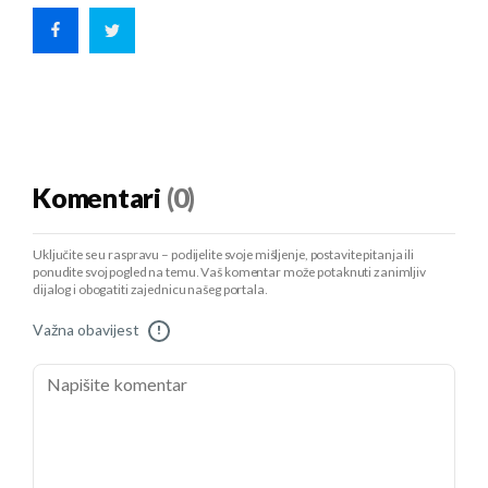
Komentari
(0)
Uključite se u raspravu – podijelite svoje mišljenje, postavite pitanja ili
ponudite svoj pogled na temu. Vaš komentar može potaknuti zanimljiv
dijalog i obogatiti zajednicu našeg portala.
Važna obavijest
!