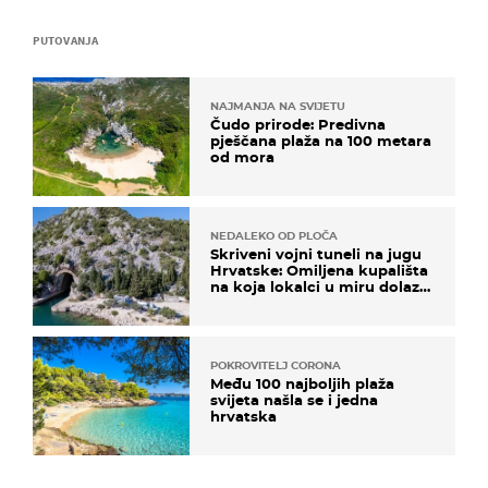
PUTOVANJA
NAJMANJA NA SVIJETU
Čudo prirode: Predivna
pješčana plaža na 100 metara
od mora
NEDALEKO OD PLOČA
Skriveni vojni tuneli na jugu
Hrvatske: Omiljena kupališta
na koja lokalci u miru dolaze
roniti i skakati u more
POKROVITELJ CORONA
Među 100 najboljih plaža
svijeta našla se i jedna
hrvatska