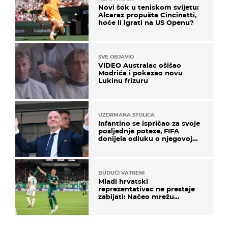
Novi šok u teniskom svijetu:
Alcaraz propušta Cincinatti,
hoće li igrati na US Openu?
SVE OBJAVIO
VIDEO Australac ošišao
Modrića i pokazao novu
Lukinu frizuru
UZDRMANA STOLICA
Infantino se ispričao za svoje
posljednje poteze, FIFA
donijela odluku o njegovoj
sudbini
BUDUĆI VATRENI
Mladi hrvatski
reprezentativac ne prestaje
zabijati: Načeo mrežu
bugarskog velikana