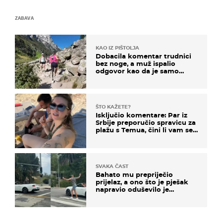
ZABAVA
KAO IZ PIŠTOLJA
Dobacila komentar trudnici
bez noge, a muž ispalio
odgovor kao da je samo
čekao…
ŠTO KAŽETE?
Isključio komentare: Par iz
Srbije preporučio spravicu za
plažu s Temua, čini li vam se
ovo sigurnim?
SVAKA ČAST
Bahato mu prepriječio
prijelaz, a ono što je pješak
napravio oduševilo je
društvene mreže