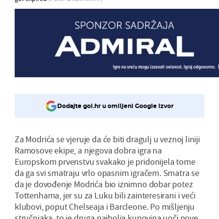
Dodajte gol.hr u omiljeni Google izvor
Za Modrića se vjeruje da će biti dragulj u veznoj liniji
Ramosove ekipe, a njegova dobra igra na
Europskom prvenstvu svakako je pridonijela tome
da ga svi smatraju vrlo opasnim igračem. Smatra se
da je dovođenje Modrića bio iznimno dobar potez
Tottenhama, jer su za Luku bili zainteresirani i veći
klubovi, poput Chelseaja i Barcleone. Po mišljenju
stručnjaka, to je druga najbolja kupovina uoči nove