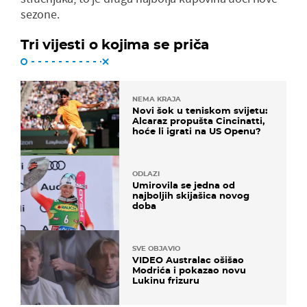
sezone.
Tri vijesti o kojima se priča
NEMA KRAJA
Novi šok u teniskom svijetu:
Alcaraz propušta Cincinatti,
hoće li igrati na US Openu?
ODLAZI
Umirovila se jedna od
najboljih skijašica novog
doba
SVE OBJAVIO
VIDEO Australac ošišao
Modrića i pokazao novu
Lukinu frizuru