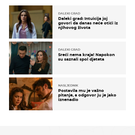
DALEKI GRAD
Daleki grad: Intuicija joj
govori da danas neće otići iz
njihovog života
DALEKI GRAD
Sreći nema kraja! Napokon
su saznali spol djeteta
NASLJEDNIK
Postavila mu je važno
pitanje, a odgovor ju je jako
iznenadio