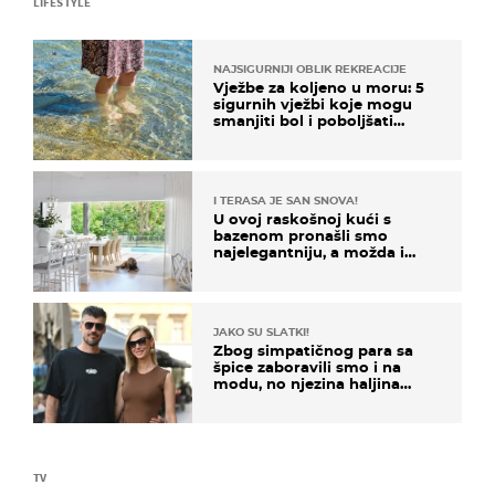
LIFESTYLE
NAJSIGURNIJI OBLIK REKREACIJE
Vježbe za koljeno u moru: 5
sigurnih vježbi koje mogu
smanjiti bol i poboljšati
pokretljivost
I TERASA JE SAN SNOVA!
U ovoj raskošnoj kući s
bazenom pronašli smo
najelegantniju, a možda i
najljepšu bijelu kuhinju
JAKO SU SLATKI!
Zbog simpatičnog para sa
špice zaboravili smo i na
modu, no njezina haljina
itekako nas se dojmila
TV