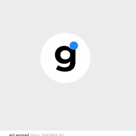
gol expired
(Foto: DNEVNIK.hr)