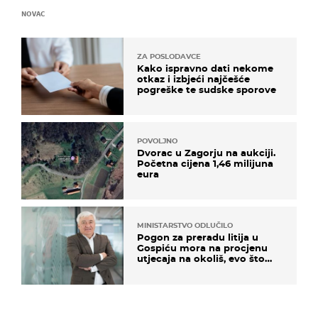
NOVAC
ZA POSLODAVCE
Kako ispravno dati nekome
otkaz i izbjeći najčešće
pogreške te sudske sporove
POVOLJNO
Dvorac u Zagorju na aukciji.
Početna cijena 1,46 milijuna
eura
MINISTARSTVO ODLUČILO
Pogon za preradu litija u
Gospiću mora na procjenu
utjecaja na okoliš, evo što
kaže ulagač