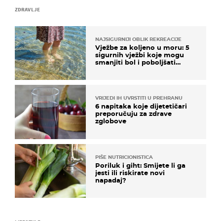
ZDRAVLJE
NAJSIGURNIJI OBLIK REKREACIJE
Vježbe za koljeno u moru: 5
sigurnih vježbi koje mogu
smanjiti bol i poboljšati
pokretljivost
VRIJEDI IH UVRSTITI U PREHRANU
6 napitaka koje dijetetičari
preporučuju za zdrave
zglobove
PIŠE NUTRICIONISTICA
Poriluk i giht: Smijete li ga
jesti ili riskirate novi
napadaj?