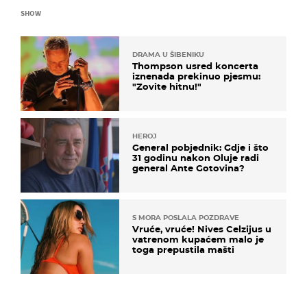
SHOW
DRAMA U ŠIBENIKU
Thompson usred koncerta
iznenada prekinuo pjesmu:
"Zovite hitnu!"
HEROJ
General pobjednik: Gdje i što
31 godinu nakon Oluje radi
general Ante Gotovina?
S MORA POSLALA POZDRAVE
Vruće, vruće! Nives Celzijus u
vatrenom kupaćem malo je
toga prepustila mašti