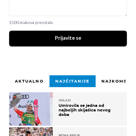
1500 znakova preostalo
Prijavite se
AKTUALNO
NAJČITANIJE
NAJKOMENTI
ODLAZI
Umirovila se jedna od
najboljih skijašica novog
doba
NEMA KRAJA