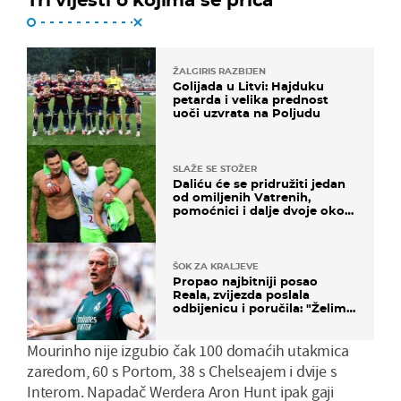
ŽALGIRIS RAZBIJEN
Golijada u Litvi: Hajduku
petarda i velika prednost
uoči uzvrata na Poljudu
SLAŽE SE STOŽER
Daliću će se pridružiti jedan
od omiljenih Vatrenih,
pomoćnici i dalje dvoje oko
ponude
ŠOK ZA KRALJEVE
Propao najbitniji posao
Reala, zvijezda poslala
odbijenicu i poručila: "Želim
u Barcelonu"
Mourinho nije izgubio čak 100 domaćih utakmica
zaredom, 60 s Portom, 38 s Chelseajem i dvije s
Interom. Napadač Werdera Aron Hunt ipak gaji