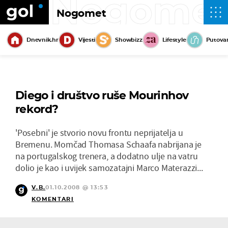
Nogome
Nogomet
Dnevnik.hr
Vijesti
Showbizz
Lifestyle
Putova
Diego i društvo ruše Mourinhov
rekord?
'Posebni' je stvorio novu frontu neprijatelja u
Bremenu. Momčad Thomasa Schaafa nabrijana je
na portugalskog trenera, a dodatno ulje na vatru
dolio je kao i uvijek samozatajni Marco Materazzi...
V.B.
01.10.2008 @ 13:53
KOMENTARI