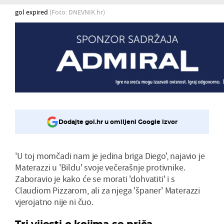
gol expired
(Foto: DNEVNIK.hr)
Dodajte gol.hr u omiljeni Google izvor
'U toj momčadi nam je jedina briga Diego', najavio je
Materazzi u 'Bildu' svoje večerašnje protivnike.
Zaboravio je kako će se morati 'dohvatiti' i s
Claudiom Pizzarom, ali za njega 'španer' Materazzi
vjerojatno nije ni čuo.
Tri vijesti o kojima se priča