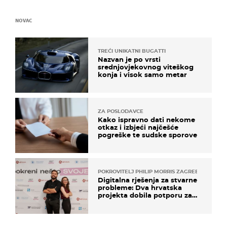
NOVAC
TREĆI UNIKATNI BUGATTI
Nazvan je po vrsti
srednjovjekovnog viteškog
konja i visok samo metar
ZA POSLODAVCE
Kako ispravno dati nekome
otkaz i izbjeći najčešće
pogreške te sudske sporove
POKROVITELJ PHILIP MORRIS ZAGREB
Digitalna rješenja za stvarne
probleme: Dva hrvatska
projekta dobila potporu za
razvoj