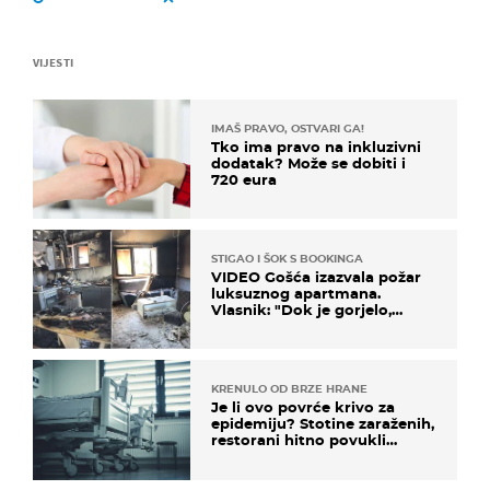
VIJESTI
IMAŠ PRAVO, OSTVARI GA!
Tko ima pravo na inkluzivni
dodatak? Može se dobiti i
720 eura
STIGAO I ŠOK S BOOKINGA
VIDEO Gošća izazvala požar
luksuznog apartmana.
Vlasnik: "Dok je gorjelo,
smijali su se, pili i pokazivali
mi srednji prst"
KRENULO OD BRZE HRANE
Je li ovo povrće krivo za
epidemiju? Stotine zaraženih,
restorani hitno povukli
proizvod