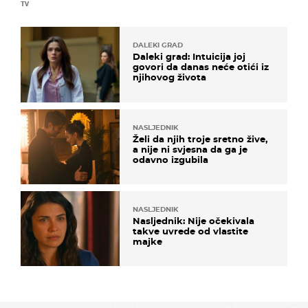
TV
DALEKI GRAD
Daleki grad: Intuicija joj
govori da danas neće otići iz
njihovog života
NASLJEDNIK
Želi da njih troje sretno žive,
a nije ni svjesna da ga je
odavno izgubila
NASLJEDNIK
Nasljednik: Nije očekivala
takve uvrede od vlastite
majke