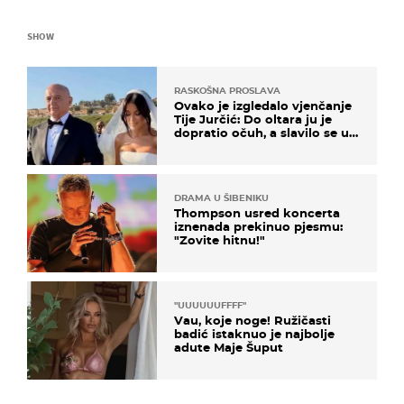
SHOW
RASKOŠNA PROSLAVA
Ovako je izgledalo vjenčanje
Tije Jurčić: Do oltara ju je
dopratio očuh, a slavilo se uz
Olivera i Rozgu
DRAMA U ŠIBENIKU
Thompson usred koncerta
iznenada prekinuo pjesmu:
"Zovite hitnu!"
"UUUUUUFFFF"
Vau, koje noge! Ružičasti
badić istaknuo je najbolje
adute Maje Šuput