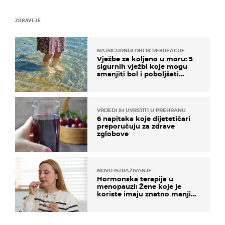
ZDRAVLJE
NAJSIGURNIJI OBLIK REKREACIJE
Vježbe za koljeno u moru: 5
sigurnih vježbi koje mogu
smanjiti bol i poboljšati
pokretljivost
VRIJEDI IH UVRSTITI U PREHRANU
6 napitaka koje dijetetičari
preporučuju za zdrave
zglobove
NOVO ISTRAŽIVANJE
Hormonska terapija u
menopauzi: Žene koje je
koriste imaju znatno manji
rizik od ovoga