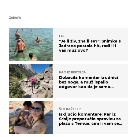
ZABAVA
LOL
"Je li živ, zna li se?": Snimka s
Jadrana postala hit, radi li i
vaš muž ovo?
KAO IZ PIŠTOLJA
Dobacila komentar trudnici
bez noge, a muž ispalio
odgovor kao da je samo
čekao…
ŠTO KAŽETE?
Isključio komentare: Par iz
Srbije preporučio spravicu za
plažu s Temua, čini li vam se
ovo sigurnim?