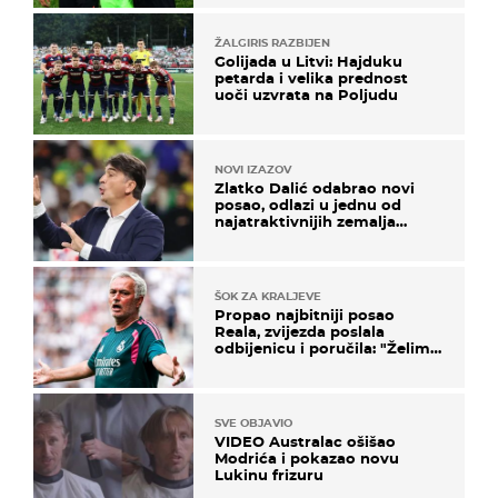
ŽALGIRIS RAZBIJEN
Golijada u Litvi: Hajduku
petarda i velika prednost
uoči uzvrata na Poljudu
NOVI IZAZOV
Zlatko Dalić odabrao novi
posao, odlazi u jednu od
najatraktivnijih zemalja
svijeta
ŠOK ZA KRALJEVE
Propao najbitniji posao
Reala, zvijezda poslala
odbijenicu i poručila: "Želim
u Barcelonu"
SVE OBJAVIO
VIDEO Australac ošišao
Modrića i pokazao novu
Lukinu frizuru