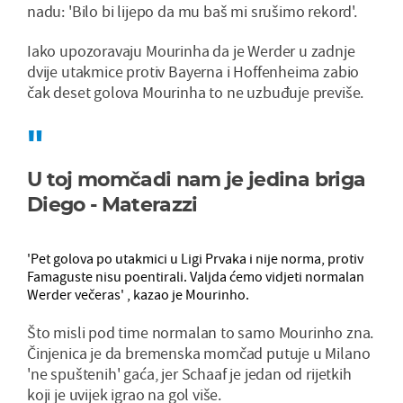
nadu: 'Bilo bi lijepo da mu baš mi srušimo rekord'.
Iako upozoravaju Mourinha da je Werder u zadnje
dvije utakmice protiv Bayerna i Hoffenheima zabio
čak deset golova Mourinha to ne uzbuđuje previše.
U toj momčadi nam je jedina briga
Diego - Materazzi
'Pet golova po utakmici u Ligi Prvaka i nije norma, protiv
Famaguste nisu poentirali. Valjda ćemo vidjeti normalan
Werder večeras' , kazao je Mourinho.
Što misli pod time normalan to samo Mourinho zna.
Činjenica je da bremenska momčad putuje u Milano
'ne spuštenih' gaća, jer Schaaf je jedan od rijetkih
koji je uvijek igrao na gol više.