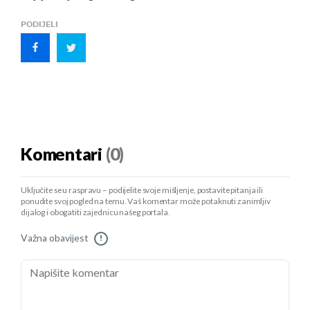
PODIJELI
Komentari
(0)
Uključite se u raspravu – podijelite svoje mišljenje, postavite pitanja ili
ponudite svoj pogled na temu. Vaš komentar može potaknuti zanimljiv
dijalog i obogatiti zajednicu našeg portala.
Važna obavijest
!