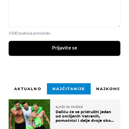
1500 znakova preostalo
Prijavite se
AKTUALNO
NAJČITANIJE
NAJKOMENTI
SLAŽE SE STOŽER
Daliću će se pridružiti jedan
od omiljenih Vatrenih,
pomoćnici i dalje dvoje oko
ponude