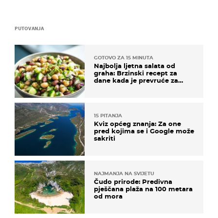
PUTOVANJA
GOTOVO ZA 15 MINUTA
Najbolja ljetna salata od
graha: Brzinski recept za
dane kada je prevruće za
kuhanje
15 PITANJA
Kviz općeg znanja: Za one
pred kojima se i Google može
sakriti
NAJMANJA NA SVIJETU
Čudo prirode: Predivna
pješčana plaža na 100 metara
od mora