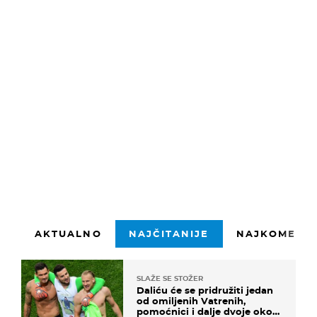
1500 znakova preostalo
Prijavite se
AKTUALNO
NAJČITANIJE
NAJKOMENTI
SLAŽE SE STOŽER
Daliću će se pridružiti jedan
od omiljenih Vatrenih,
pomoćnici i dalje dvoje oko