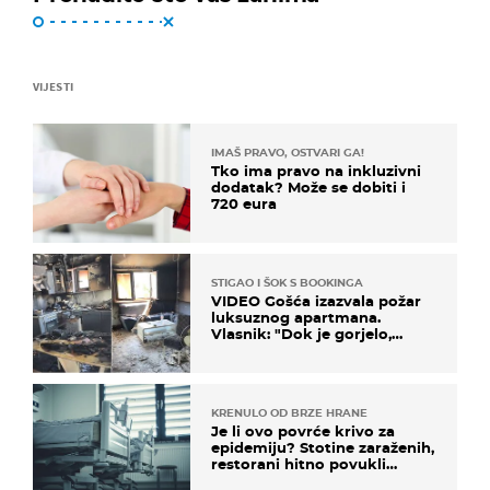
VIJESTI
IMAŠ PRAVO, OSTVARI GA!
Tko ima pravo na inkluzivni
dodatak? Može se dobiti i
720 eura
STIGAO I ŠOK S BOOKINGA
VIDEO Gošća izazvala požar
luksuznog apartmana.
Vlasnik: "Dok je gorjelo,
smijali su se, pili i pokazivali
mi srednji prst"
KRENULO OD BRZE HRANE
Je li ovo povrće krivo za
epidemiju? Stotine zaraženih,
restorani hitno povukli
proizvod