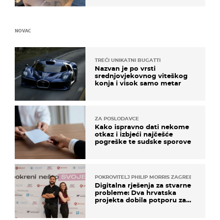
NOVAC
TREĆI UNIKATNI BUGATTI
Nazvan je po vrsti
srednjovjekovnog viteškog
konja i visok samo metar
ZA POSLODAVCE
Kako ispravno dati nekome
otkaz i izbjeći najčešće
pogreške te sudske sporove
POKROVITELJ PHILIP MORRIS ZAGREB
Digitalna rješenja za stvarne
probleme: Dva hrvatska
projekta dobila potporu za
razvoj