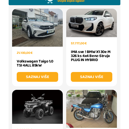
57.777,00 €
IMA sve ! BMW X1 30e M
21.100,00 €
326 ks 4x4 Benz-Struja
PLUG IN HYBRID
Volkswagen Taigo 1.0
TSI 4ALL 85kW
SAZNAJ VIŠE
SAZNAJ VIŠE