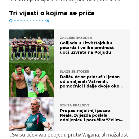
Tri vijesti o kojima se priča
ŽALGIRIS RAZBIJEN
Golijada u Litvi: Hajduku
petarda i velika prednost
uoči uzvrata na Poljudu
SLAŽE SE STOŽER
Daliću će se pridružiti jedan
od omiljenih Vatrenih,
pomoćnici i dalje dvoje oko
ponude
ŠOK ZA KRALJEVE
Propao najbitniji posao
Reala, zvijezda poslala
odbijenicu i poručila: "Želim
u Barcelonu"
„Svi su očekivali pobjedu protiv Wigana, ali nažalost