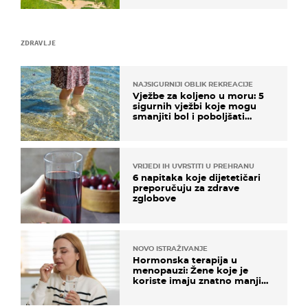
ZDRAVLJE
NAJSIGURNIJI OBLIK REKREACIJE
Vježbe za koljeno u moru: 5
sigurnih vježbi koje mogu
smanjiti bol i poboljšati
pokretljivost
VRIJEDI IH UVRSTITI U PREHRANU
6 napitaka koje dijetetičari
preporučuju za zdrave
zglobove
NOVO ISTRAŽIVANJE
Hormonska terapija u
menopauzi: Žene koje je
koriste imaju znatno manji
rizik od ovoga