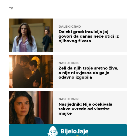
TV
DALEKI GRAD
Daleki grad: Intuicija joj
govori da danas neće otići iz
njihovog života
NASLJEDNIK
Želi da njih troje sretno žive,
a nije ni svjesna da ga je
odavno izgubila
NASLJEDNIK
Nasljednik: Nije očekivala
takve uvrede od vlastite
majke