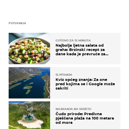
PUTOVANJA
GOTOVO ZA 15 MINUTA
Najbolja ljetna salata od
graha: Brzinski recept za
dane kada je prevruće za
kuhanje
15 PITANJA
Kviz općeg znanja: Za one
pred kojima se i Google može
sakriti
NAJMANJA NA SVIJETU
Čudo prirode: Predivna
pješčana plaža na 100 metara
od mora