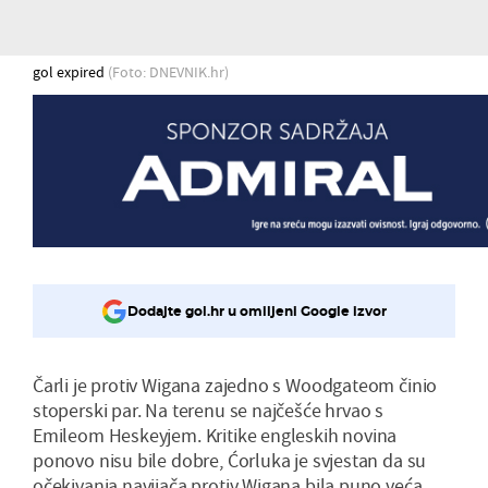
gol expired
(Foto: DNEVNIK.hr)
Dodajte gol.hr u omiljeni Google izvor
Čarli je protiv Wigana zajedno s Woodgateom činio
stoperski par. Na terenu se najčešće hrvao s
Emileom Heskeyjem. Kritike engleskih novina
ponovo nisu bile dobre, Ćorluka je svjestan da su
očekivanja navijača protiv Wigana bila puno veća.