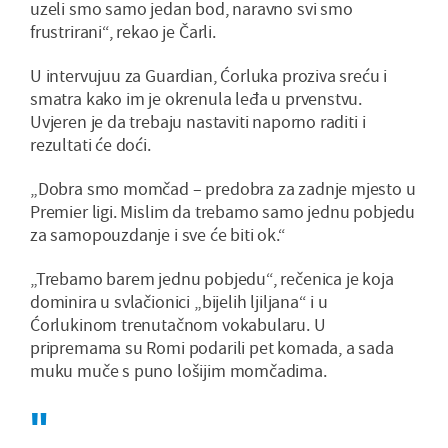
uzeli smo samo jedan bod, naravno svi smo
frustrirani“, rekao je Čarli.
U intervujuu za Guardian, Ćorluka proziva sreću i
smatra kako im je okrenula leđa u prvenstvu.
Uvjeren je da trebaju nastaviti naporno raditi i
rezultati će doći.
„Dobra smo momčad – predobra za zadnje mjesto u
Premier ligi. Mislim da trebamo samo jednu pobjedu
za samopouzdanje i sve će biti ok.“
„Trebamo barem jednu pobjedu“, rečenica je koja
dominira u svlačionici „bijelih ljiljana“ i u
Ćorlukinom trenutačnom vokabularu. U
pripremama su Romi podarili pet komada, a sada
muku muče s puno lošijim momčadima.