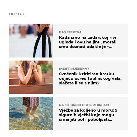
LIFESTYLE
BAŠ EFEKTNA
Kada smo na zadarskoj rivi
ugledali ovu haljinu, morali
smo doznati odakle je –
košta samo 18 eura
(NE)PRIMJERENA?
Svećenik kritizirao kratku
odjeću usred toplinskog vala,
slažete li se s njim?
NAJSIGURNIJI OBLIK REKREACIJE
Vježbe za koljeno u moru: 5
sigurnih vježbi koje mogu
smanjiti bol i poboljšati
pokretljivost