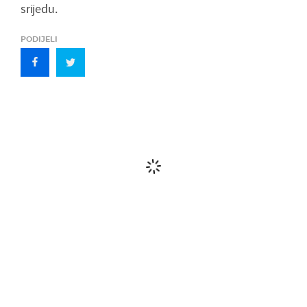
srijedu.
PODIJELI
Komentari
(0)
Uključite se u raspravu – podijelite svoje mišljenje, postavite pitanja ili
ponudite svoj pogled na temu. Vaš komentar može potaknuti zanimljiv
dijalog i obogatiti zajednicu našeg portala.
Važna obavijest
!