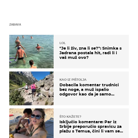
ZABAVA
LOL
"Je li živ, zna li se?": Snimka s
Jadrana postala hit, radi li i
vaš muž ovo?
KAO IZ PIŠTOLJA
Dobacila komentar trudnici
bez noge, a muž ispalio
odgovor kao da je samo
čekao…
ŠTO KAŽETE?
Isključio komentare: Par iz
Srbije preporučio spravicu za
plažu s Temua, čini li vam se
ovo sigurnim?