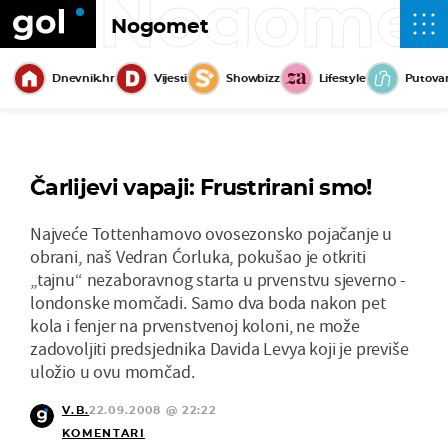
Nogome
Nogomet
Dnevnik.hr
Vijesti
Showbizz
Lifestyle
Putova
Čarlijevi vapaji: Frustrirani smo!
Najveće Tottenhamovo ovosezonsko pojačanje u
obrani, naš Vedran Ćorluka, pokušao je otkriti
„tajnu“ nezaboravnog starta u prvenstvu sjeverno -
londonske momčadi. Samo dva boda nakon pet
kola i fenjer na prvenstvenoj koloni, ne može
zadovoljiti predsjednika Davida Levya koji je previše
uložio u ovu momčad.
V.B.
22.09.2008 @ 22:22
KOMENTARI