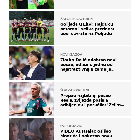
ponude
ŽALGIRIS RAZBIJEN
Golijada u Litvi: Hajduku
petarda i velika prednost
uoči uzvrata na Poljudu
NOVI IZAZOV
Zlatko Dalić odabrao novi
posao, odlazi u jednu od
najatraktivnijih zemalja
svijeta
ŠOK ZA KRALJEVE
Propao najbitniji posao
Reala, zvijezda poslala
odbijenicu i poručila: "Želim
u Barcelonu"
SVE OBJAVIO
VIDEO Australac ošišao
Modrića i pokazao novu