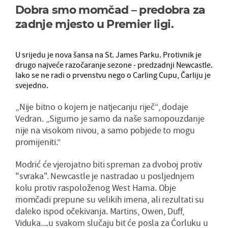
Dobra smo momčad – predobra za
zadnje mjesto u Premier ligi.
U srijedu je nova šansa na St. James Parku. Protivnik je
drugo najveće razočaranje sezone - predzadnji Newcastle.
Iako se ne radi o prvenstvu nego o Carling Cupu, Čarliju je
svejedno.
„Nije bitno o kojem je natjecanju riječ“, dodaje
Vedran. „Sigurno je samo da naše samopouzdanje
nije na visokom nivou, a samo pobjede to mogu
promijeniti.“
Modrić će vjerojatno biti spreman za dvoboj protiv
"svraka". Newcastle je nastradao u posljednjem
kolu protiv raspoloženog West Hama. Obje
momčadi prepune su velikih imena, ali rezultati su
daleko ispod očekivanja. Martins, Owen, Duff,
Viduka....u svakom slučaju bit će posla za Ćorluku u