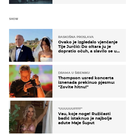
SHOW
RASKOŠNA PROSLAVA
Ovako je izgledalo vjenčanje
Tije Jurčić: Do oltara ju je
dopratio očuh, a slavilo se uz
Olivera i Rozgu
DRAMA U ŠIBENIKU
Thompson usred koncerta
iznenada prekinuo pjesmu:
"Zovite hitnu!"
"UUUUUUFFFF"
Vau, koje noge! Ružičasti
badić istaknuo je najbolje
adute Maje Šuput