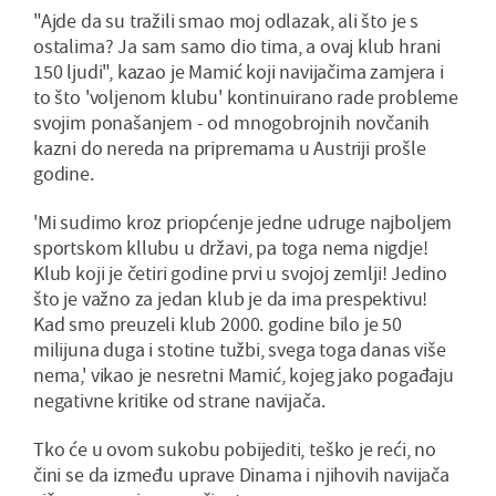
"Ajde da su tražili smao moj odlazak, ali što je s
ostalima? Ja sam samo dio tima, a ovaj klub hrani
150 ljudi", kazao je Mamić koji navijačima zamjera i
to što 'voljenom klubu' kontinuirano rade probleme
svojim ponašanjem - od mnogobrojnih novčanih
kazni do nereda na pripremama u Austriji prošle
godine.
'Mi sudimo kroz priopćenje jedne udruge najboljem
sportskom kllubu u državi, pa toga nema nigdje!
Klub koji je četiri godine prvi u svojoj zemlji! Jedino
što je važno za jedan klub je da ima prespektivu!
Kad smo preuzeli klub 2000. godine bilo je 50
milijuna duga i stotine tužbi, svega toga danas više
nema,' vikao je nesretni Mamić, kojeg jako pogađaju
negativne kritike od strane navijača.
Tko će u ovom sukobu pobijediti, teško je reći, no
čini se da između uprave Dinama i njihovih navijača