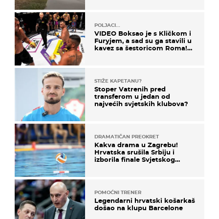
POLJACI...
VIDEO Boksao je s Kličkom i
Furyjem, a sad su ga stavili u
kavez sa šestoricom Roma!
Pogledajte kako je završilo
STIŽE KAPETANU?
Stoper Vatrenih pred
transferom u jedan od
najvećih svjetskih klubova?
DRAMATIČAN PREOKRET
Kakva drama u Zagrebu!
Hrvatska srušila Srbiju i
izborila finale Svjetskog
prvenstva
POMOĆNI TRENER
Legendarni hrvatski košarkaš
došao na klupu Barcelone