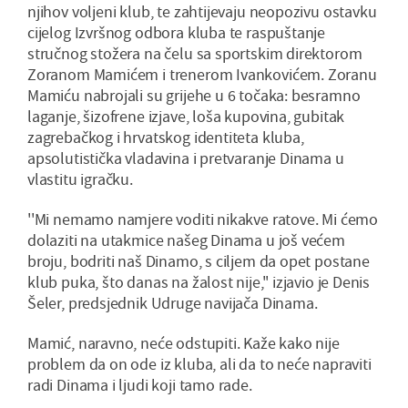
njihov voljeni klub, te zahtijevaju neopozivu ostavku
cijelog Izvršnog odbora kluba te raspuštanje
stručnog stožera na čelu sa sportskim direktorom
Zoranom Mamićem i trenerom Ivankovićem. Zoranu
Mamiću nabrojali su grijehe u 6 točaka: besramno
laganje, šizofrene izjave, loša kupovina, gubitak
zagrebačkog i hrvatskog identiteta kluba,
apsolutistička vladavina i pretvaranje Dinama u
vlastitu igračku.
''Mi nemamo namjere voditi nikakve ratove. Mi ćemo
dolaziti na utakmice našeg Dinama u još većem
broju, bodriti naš Dinamo, s ciljem da opet postane
klub puka, što danas na žalost nije,'' izjavio je Denis
Šeler, predsjednik Udruge navijača Dinama.
Mamić, naravno, neće odstupiti. Kaže kako nije
problem da on ode iz kluba, ali da to neće napraviti
radi Dinama i ljudi koji tamo rade.