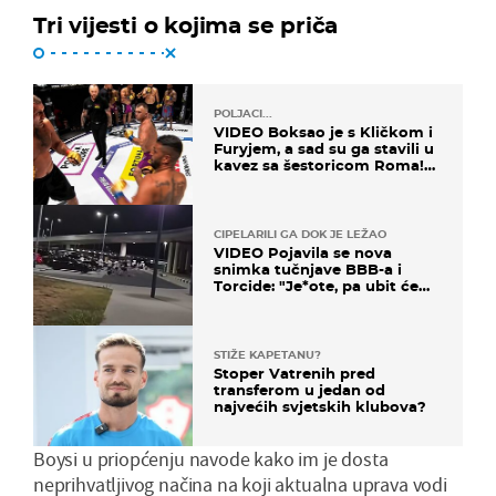
Tri vijesti o kojima se priča
POLJACI...
VIDEO Boksao je s Kličkom i
Furyjem, a sad su ga stavili u
kavez sa šestoricom Roma!
Pogledajte kako je završilo
CIPELARILI GA DOK JE LEŽAO
VIDEO Pojavila se nova
snimka tučnjave BBB-a i
Torcide: "Je*ote, pa ubit će
ga!"
STIŽE KAPETANU?
Stoper Vatrenih pred
transferom u jedan od
najvećih svjetskih klubova?
Boysi u priopćenju navode kako im je dosta
neprihvatljivog načina na koji aktualna uprava vodi