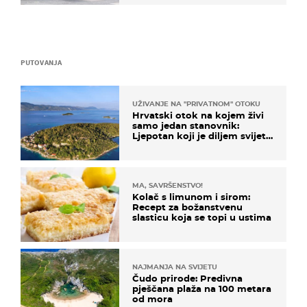
PUTOVANJA
UŽIVANJE NA "PRIVATNOM" OTOKU
Hrvatski otok na kojem živi
samo jedan stanovnik:
Ljepotan koji je diljem svijeta
poznat po svojem "bijelom
zlatu"
MA, SAVRŠENSTVO!
Kolač s limunom i sirom:
Recept za božanstvenu
slasticu koja se topi u ustima
NAJMANJA NA SVIJETU
Čudo prirode: Predivna
pješčana plaža na 100 metara
od mora