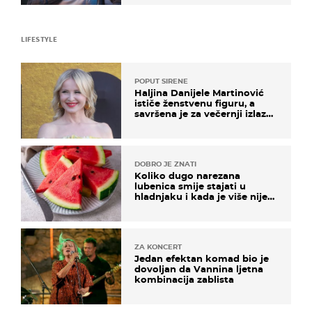
LIFESTYLE
POPUT SIRENE
Haljina Danijele Martinović
ističe ženstvenu figuru, a
savršena je za večernji izlazak
na moru
DOBRO JE ZNATI
Koliko dugo narezana
lubenica smije stajati u
hladnjaku i kada je više nije
sigurno jesti?
ZA KONCERT
Jedan efektan komad bio je
dovoljan da Vannina ljetna
kombinacija zablista