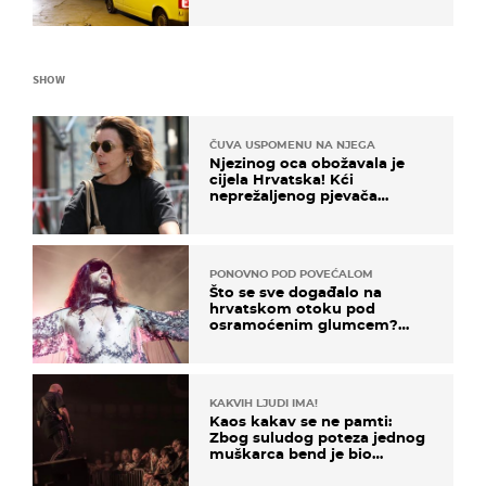
SHOW
ČUVA USPOMENU NA NJEGA
Njezinog oca obožavala je
cijela Hrvatska! Kći
neprežaljenog pjevača
projurila špicom na dva
kotača
PONOVNO POD POVEĆALOM
Što se sve događalo na
hrvatskom otoku pod
osramoćenim glumcem?
Bizarni prizori i danas
izazivaju nevjericu
KAKVIH LJUDI IMA!
Kaos kakav se ne pamti:
Zbog suludog poteza jednog
muškarca bend je bio
prisiljen prekinuti nastup