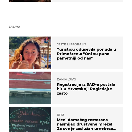
ZABAVA
JESTE LI PROBALI?
Turisticu oduševila ponuda u
Primoštenu: "Oni su puno
pametniji od nas"
ZANIMLJIVO
Registracija iz SAD-a postala
hit u Hrvatskoj! Pogledajte
zašto
UPS!
Meni domaćeg restorana
nasmijao društvene mreže!
Za sve je zaslužan urnebesan