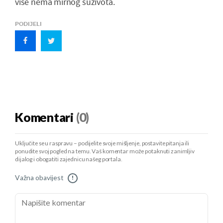
više nema mirnog suživota.
PODIJELI
Komentari
(0)
Uključite se u raspravu – podijelite svoje mišljenje, postavite pitanja ili
ponudite svoj pogled na temu. Vaš komentar može potaknuti zanimljiv
dijalog i obogatiti zajednicu našeg portala.
Važna obavijest
!