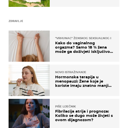
ZDRAVLJE
"VRHUNAC" ŽENSKOG SEKSUALNOG ISKUSTVA
Kako do vaginalnog
orgazma? Samo 18 % žena
može ga doživjeti isključivo
na ovaj način
NOVO ISTRAŽIVANJE
Hormonska terapija u
menopauzi: Žene koje je
koriste imaju znatno manji
rizik od ovoga
PIŠE LIJEČNIK
Fibrilacija atrija i prognoza:
Koliko se dugo može živjeti s
ovom dijagnozom?