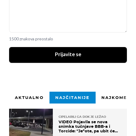
1500 znakova preostalo
Prijavite se
AKTUALNO
NAJČITANIJE
NAJKOMENTI
CIPELARILI GA DOK JE LEŽAO
VIDEO Pojavila se nova
snimka tučnjave BBB-a i
Torcide: "Je*ote, pa ubit će
ga!"