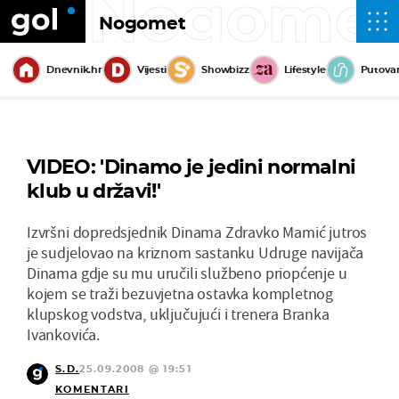
Nogome
Nogomet
Dnevnik.hr
Vijesti
Showbizz
Lifestyle
Putova
VIDEO: 'Dinamo je jedini normalni
klub u državi!'
Izvršni dopredsjednik Dinama Zdravko Mamić jutros
je sudjelovao na kriznom sastanku Udruge navijača
Dinama gdje su mu uručili službeno priopćenje u
kojem se traži bezuvjetna ostavka kompletnog
klupskog vodstva, uključujući i trenera Branka
Ivankovića.
S.D.
25.09.2008 @ 19:51
KOMENTARI