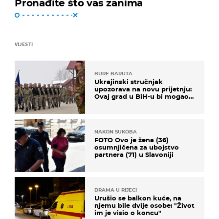
Pronađite što vas zanima
VIJESTI
BURE BARUTA
Ukrajinski stručnjak
upozorava na novu prijetnju:
Ovaj grad u BiH-u bi mogao
biti žarište
NAKON SUKOBA
FOTO Ovo je žena (36)
osumnjičena za ubojstvo
partnera (71) u Slavoniji
DRAMA U RIJECI
Urušio se balkon kuće, na
njemu bile dvije osobe: "Život
im je visio o koncu"