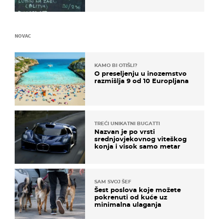
naziv jela
NOVAC
KAMO BI OTIŠLI?
O preseljenju u inozemstvo
razmišlja 9 od 10 Europljana
TREĆI UNIKATNI BUGATTI
Nazvan je po vrsti
srednjovjekovnog viteškog
konja i visok samo metar
SAM SVOJ ŠEF
Šest poslova koje možete
pokrenuti od kuće uz
minimalna ulaganja