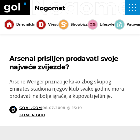
Nogome
Nogomet
Dnevnik.hr
Vijesti
Showbizz
Lifestyle
Putova
Arsenal prisiljen prodavati svoje
najveće zvijezde?
Arsene Wenger priznao je kako zbog skupog
Emirates stadiona njegov klub svake godine mora
prodavati najbolje igrače, a kupovati jeftinije.
GOAL.COM
06.07.2008 @ 13:10
KOMENTARI