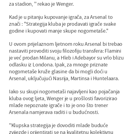
za stadion, '' rekao je Wenger.
Kad je u pitanju kupovanje igrača, za Arsenal to
znači : ''Strategija kluba je prodavati igrače svake
godine i kupovati manje skupe nogometaše.''
U ovom prijelaznom ljetnom roku Arsenal bi trebao
nastaviti provoditi svoju filozofiju transfera: Flamini
je već prodan Milanu, a Hleb i Adebayor su vrlo blizu
odlasku iz Londona. Ipak, za mnoge priznate
nogometaše kruže glasine da bi mogli doći u
Arsenal, uključujući Nasrija, Martinsa i Huntelaara.
Iako su skupi nogometaši najavljeni kao pojačanja
kluba ovog ljeta, Wenger je u prošlosti favorizirao
mlade nepoznate igrače i to je ono što trener
Arsenala namjerava raditi i u budućnosti.
''Klupska strategija je dovoditi mlade buduće
zvijezde i orijentirati se na kvalitetnu kolektivnu