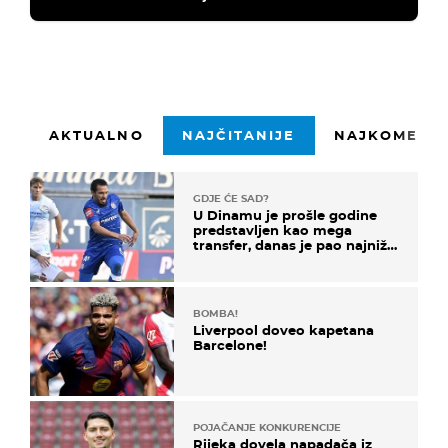
AKTUALNO
NAJČITANIJE
NAJKOMENTI
GDJE ĆE SAD?
U Dinamu je prošle godine
predstavljen kao mega
transfer, danas je pao najniže
u karijeri
BOMBA!
Liverpool doveo kapetana
Barcelone!
POJAČANJE KONKURENCIJE
Rijeka dovela napadača iz