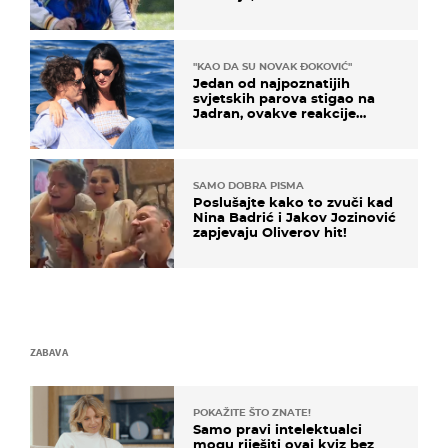
milijuna koje je trebala
naslijediti
"KAO DA SU NOVAK ĐOKOVIĆ"
Jedan od najpoznatijih
svjetskih parova stigao na
Jadran, ovakve reakcije
vjerojatno nisu očekivali
SAMO DOBRA PISMA
Poslušajte kako to zvuči kad
Nina Badrić i Jakov Jozinović
zapjevaju Oliverov hit!
ZABAVA
POKAŽITE ŠTO ZNATE!
Samo pravi intelektualci
mogu riješiti ovaj kviz bez