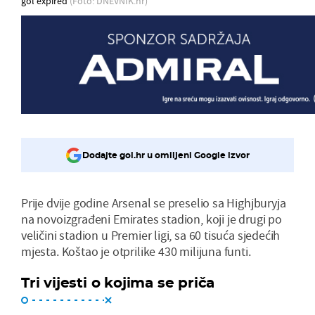
gol expired
(Foto: DNEVNIK.hr)
Dodajte gol.hr u omiljeni Google izvor
Prije dvije godine Arsenal se preselio sa Highjburyja
na novoizgrađeni Emirates stadion, koji je drugi po
veličini stadion u Premier ligi, sa 60 tisuća sjedećih
mjesta. Koštao je otprilike 430 milijuna funti.
Tri vijesti o kojima se priča