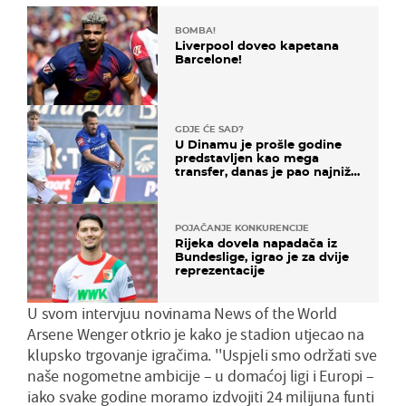
BOMBA!
Liverpool doveo kapetana
Barcelone!
GDJE ĆE SAD?
U Dinamu je prošle godine
predstavljen kao mega
transfer, danas je pao najniže
u karijeri
POJAČANJE KONKURENCIJE
Rijeka dovela napadača iz
Bundeslige, igrao je za dvije
reprezentacije
U svom intervjuu novinama News of the World
Arsene Wenger otkrio je kako je stadion utjecao na
klupsko trgovanje igračima. ''Uspjeli smo održati sve
naše nogometne ambicije – u domaćoj ligi i Europi –
iako svake godine moramo izdvojiti 24 milijuna funti