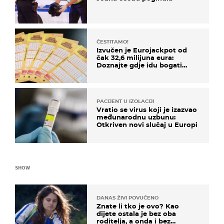
ČESTITAMO!
Izvučen je Eurojackpot od
čak 32,6 milijuna eura:
Doznajte gdje idu bogati
dobitci u Hrvatskoj
PACIJENT U IZOLACIJI
Vratio se virus koji je izazvao
međunarodnu uzbunu:
Otkriven novi slučaj u Europi
SHOW
DANAS ŽIVI POVUČENO
Znate li tko je ovo? Kao
dijete ostala je bez oba
roditelja, a onda i bez