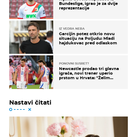
Bundeslige, igrao je za dvije
reprezentacije
IZ VEDRA NEBA
Garcijin potez otkrio novu
situaciju na Poljudu: Mladi
hajdukovac pred odlaskom
PONOVNI SUSRET?
Newcastle prodao tri glavna
igrača, novi trener uperio
prstom u Hrvata: "Želim
njega!"
Nastavi čitati