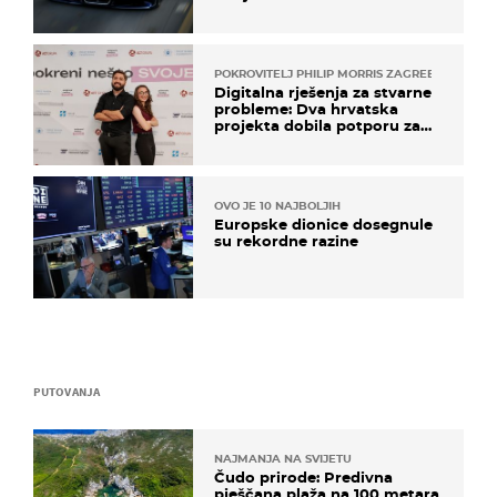
POKROVITELJ PHILIP MORRIS ZAGREB
Digitalna rješenja za stvarne
probleme: Dva hrvatska
projekta dobila potporu za
razvoj
OVO JE 10 NAJBOLJIH
Europske dionice dosegnule
su rekordne razine
PUTOVANJA
NAJMANJA NA SVIJETU
Čudo prirode: Predivna
pješčana plaža na 100 metara