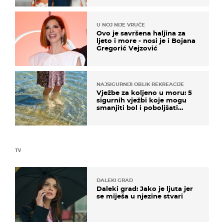
U NOJ NIJE VRUĆE
Ovo je savršena haljina za
ljeto i more - nosi je i Bojana
Gregorić Vejzović
NAJSIGURNIJI OBLIK REKREACIJE
Vježbe za koljeno u moru: 5
sigurnih vježbi koje mogu
smanjiti bol i poboljšati
pokretljivost
TV
DALEKI GRAD
Daleki grad: Jako je ljuta jer
se miješa u njezine stvari