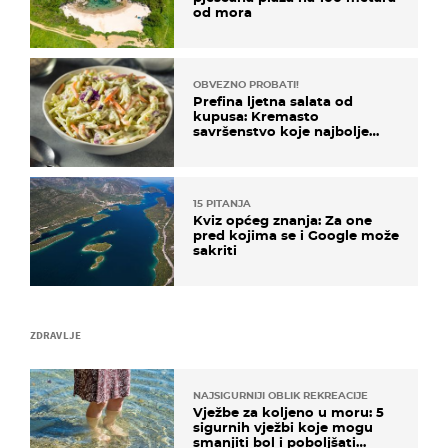
od mora
OBVEZNO PROBATI!
Prefina ljetna salata od
kupusa: Kremasto
savršenstvo koje najbolje
paše uz pečeno meso
15 PITANJA
Kviz općeg znanja: Za one
pred kojima se i Google može
sakriti
ZDRAVLJE
NAJSIGURNIJI OBLIK REKREACIJE
Vježbe za koljeno u moru: 5
sigurnih vježbi koje mogu
smanjiti bol i poboljšati