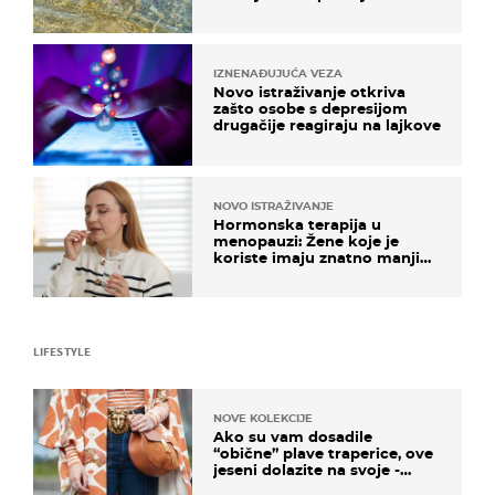
pokretljivost
IZNENAĐUJUĆA VEZA
Novo istraživanje otkriva
zašto osobe s depresijom
drugačije reagiraju na lajkove
NOVO ISTRAŽIVANJE
Hormonska terapija u
menopauzi: Žene koje je
koriste imaju znatno manji
rizik od ovoga
LIFESTYLE
NOVE KOLEKCIJE
Ako su vam dosadile
“obične” plave traperice, ove
jeseni dolazite na svoje -
izdvajamo 15 hit modela