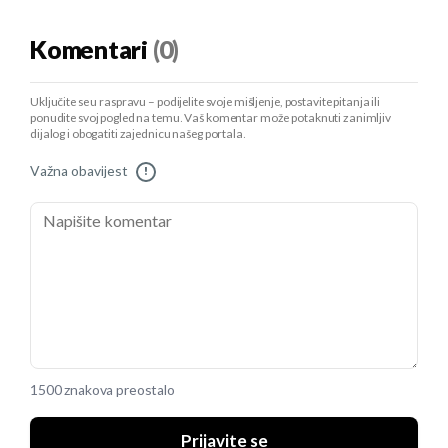
Komentari
(0)
Uključite se u raspravu – podijelite svoje mišljenje, postavite pitanja ili
ponudite svoj pogled na temu. Vaš komentar može potaknuti zanimljiv
dijalog i obogatiti zajednicu našeg portala.
Važna obavijest
!
1500 znakova preostalo
Prijavite se