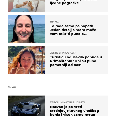
ijedne pogreške
HMM…
To rade samo psihopati:
Jedan detalj s mora može
vam otkriti puno o
prijateljima
JESTE LI PROBALI?
Turisticu oduševila ponuda u
Primoštenu: "Oni su puno
pametniji od nas"
NOVAC
TREĆI UNIKATNI BUGATTI
Nazvan je po vrsti
srednjovjekovnog viteškog
konja i visok samo metar