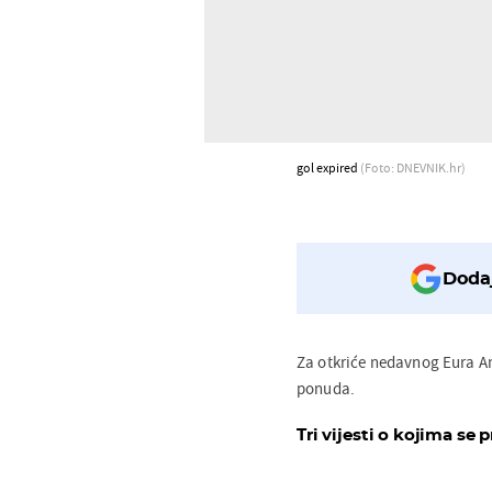
gol expired
(Foto: DNEVNIK.hr)
Dodaj
Za otkriće nedavnog Eura An
ponuda.
Tri vijesti o kojima se p