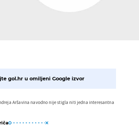
te gol.hr u omiljeni Google izvor
dreja Aršavina navodno nije stigla niti jedna interesantna
riča