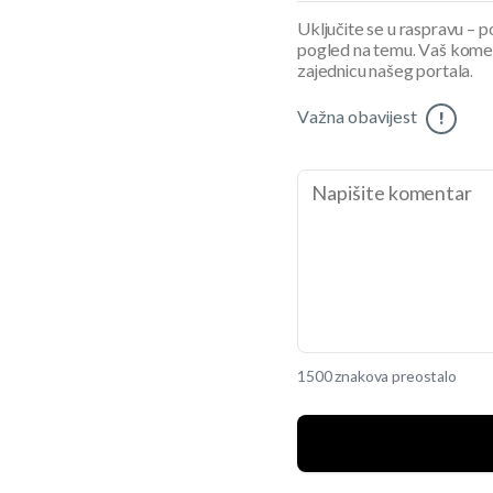
Uključite se u raspravu – pod
pogled na temu. Vaš koment
zajednicu našeg portala.
Važna obavijest
!
1500 znakova preostalo