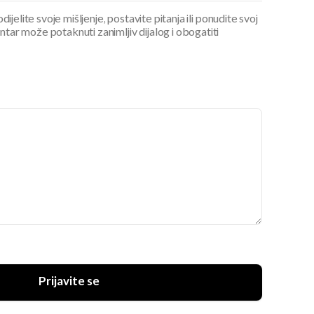
ijelite svoje mišljenje, postavite pitanja ili ponudite svoj
ar može potaknuti zanimljiv dijalog i obogatiti
Prijavite se