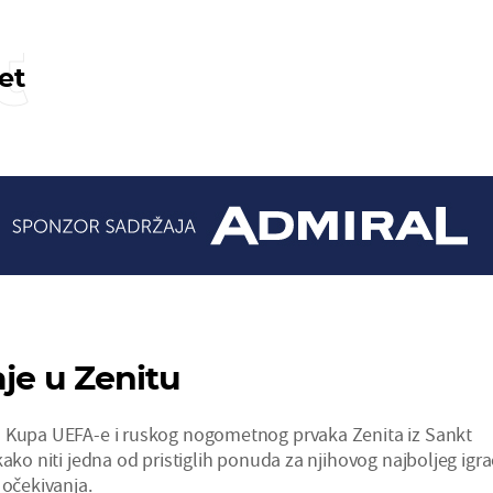
t
et
aje u Zenitu
a Kupa UEFA-e i ruskog nogometnog prvaka Zenita iz Sankt
kako niti jedna od pristiglih ponuda za njihovog najboljeg igr
 očekivanja.