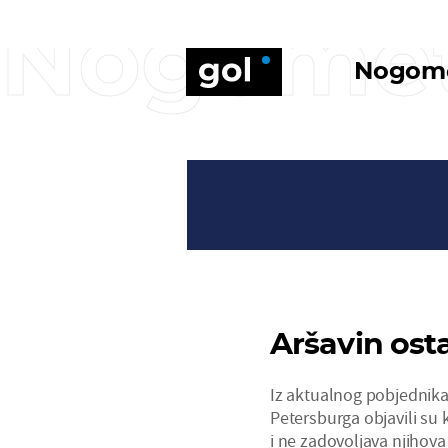
Nogome
Nogom
Aršavin ost
Iz aktualnog pobjednik
Petersburga objavili su 
i ne zadovoljava njihova