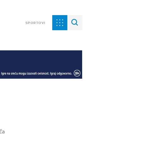
SPORTOVI
ača