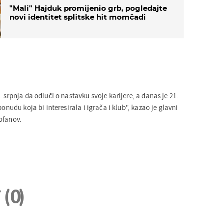
"Mali" Hajduk promijenio grb, pogledajte
novi identitet splitske hit momčadi
. srpnja da odluči o nastavku svoje karijere, a danas je 21.
ponudu koja bi interesirala i igrača i klub", kazao je glavni
ofanov.
i
(0)