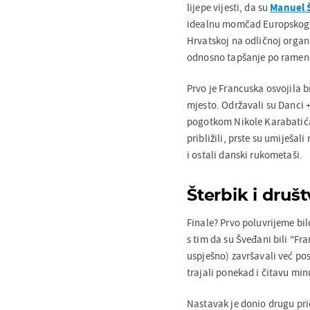
lijepe vijesti, da su
Manuel Š
idealnu momčad Europskog p
Hrvatskoj na odličnoj organi
odnosno tapšanje po rameni
Prvo je Francuska osvojila b
mjesto. Održavali su Danci 
pogotkom Nikole Karabatića u 
približili, prste su umiješal
i ostali danski rukometaši.
Šterbik i društ
Finale? Prvo poluvrijeme bi
s tim da su Šveđani bili "Fra
uspješno) završavali već pos
trajali ponekad i čitavu min
Nastavak je donio drugu pri