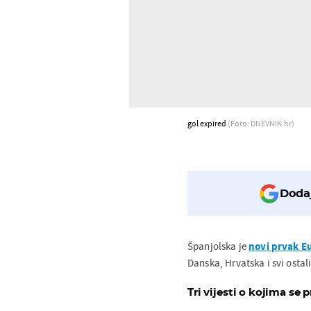
gol expired
(Foto: DNEVNIK.hr)
Dodaj
Španjolska je
novi prvak E
Danska, Hrvatska i svi ostali
Tri vijesti o kojima se p