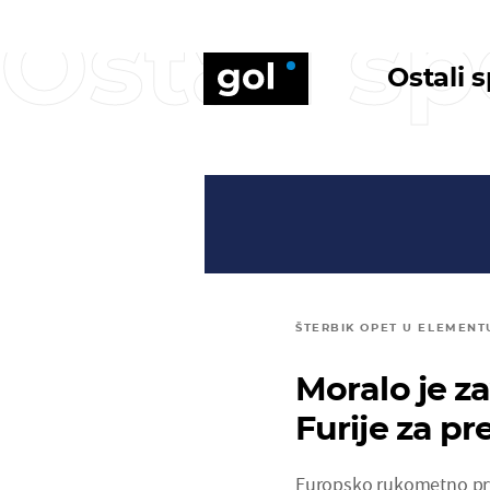
Ostali sp
Ostali 
ŠTERBIK OPET U ELEMENT
Moralo je z
Furije za pr
Europsko rukometno prv