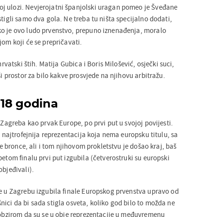
j ulozi. Nevjerojatni španjolski uragan pomeo je Šveđane
stigli samo dva gola. Ne treba tu ništa specijalno dodati,
ko je ovo ludo prvenstvo, prepuno iznenađenja, moralo
jom koji će se prepričavati.
hrvatski štih. Matija Gubica i Boris Milošević, osječki suci,
ši prostor za bilo kakve prosvjede na njihovu arbitražu.
18 godina
z Zagreba kao prvak Europe, po prvi put u svojoj povijesti.
a najtrofejnija reprezentacija koja nema europsku titulu, sa
ije bronce, ali i tom njihovom prokletstvu je došao kraj, baš
petom finalu prvi put izgubila (četverostruki su europski
objeđivali).
je u Zagrebu izgubila finale Europskog prvenstva upravo od
ici da bi sada stigla osveta, koliko god bilo to možda ne
s obzirom da su se u obje reprezentacije u međuvremenu