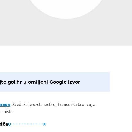
te gol.hr u omiljeni Google izvor
urope
, Švedska je uzela srebro, Francuska broncu, a
 - ništa.
riča