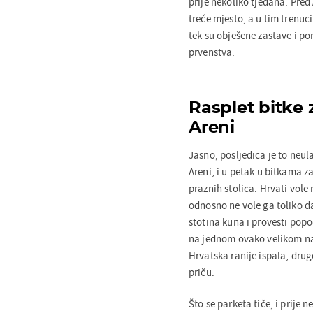
prije nekoliko tjedana. Pred
treće mjesto, a u tim trenuci
tek su obješene zastave i po
prvenstva.
Rasplet bitke 
Areni
Jasno, posljedica je to neul
Areni, i u petak u bitkama za 
praznih stolica. Hrvati vole
odnosno ne vole ga toliko da
stotina kuna i provesti popo
na jednom ovako velikom na
Hrvatska ranije ispala, drug
priču.
Što se parketa tiče, i prije 