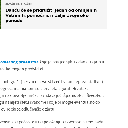
SLAŽE SE STOŽER
Daliću će se pridružiti jedan od omiljenih
Vatrenih, pomoćnici i dalje dvoje oko
ponude
kometnog prvenstva
koje je posljednjih 17 dana trajalo u
eško tko mogao predvidjeti.
ni igrači (ne samo hrvatski već i strani reprezentativci)
 prognozama mahom su u prvi plan gurali Hrvatsku,
lja naslova Njemačku, svrstavajući Španjolsku i Švedsku u
gu nanijeti štetu svakome i koje bi mogle eventualno do
dvije ekipe odlučivaše o zlatu...
rvenstva započeo je u raspoloženju kakvom se nismo nadali