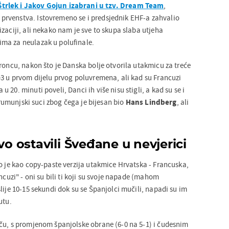
trlek i Jakov Gojun izabrani u tzv. Dream Team
,
rvenstva. Istovremeno se i predsjednik EHF-a zahvalio
zaciji, ali nekako nam je sve to skupa slaba utjeha
ma za neulazak u polufinale.
roncu, nakon što je Danska bolje otvorila utakmicu za treće
+3 u prvom dijelu prvog poluvremena, ali kad su Francuzi
20. minuti poveli, Danci ih više nisu stigli, a kad su se i
i rumunjski suci zbog čega je bijesan bio
Hans Lindberg
, ali
vo ostavili Šveđane u nevjerici
lo je kao copy-paste verzija utakmice Hrvatska - Francuska,
ncuzi" - oni su bili ti koji su svoje napade (mahom
lije 10-15 sekundi dok su se Španjolci mučili, napadi su im
utu.
ču, s promjenom španjolske obrane (6-0 na 5-1) i čudesnim