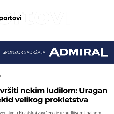
ortovi
sportovi
U
avršiti nekim ludilom: Uragan
ekid velikog prokletstva
enstvo u Hrvatskoj završeno je uzbudljivom finalnom