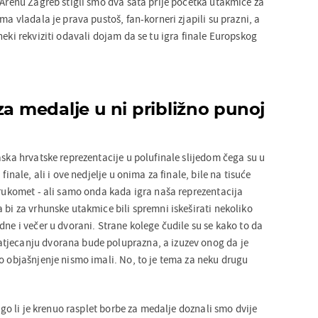
 Arenu Zagreb stigli smo dva sata prije početka utakmice za
ma vladala je prava pustoš, fan-korneri zjapili su prazni, a
neki rekviziti odavali dojam da se tu igra finale Europskog
za medalje u ni približno punoj
aska hrvatske reprezentacije u polufinale slijedom čega su u
finale, ali i ove nedjelje u onima za finale, bile na tisuće
 rukomet - ali samo onda kada igra naša reprezentacija
 bi za vrhunske utakmice bili spremni iskeširati nekoliko
dne i večer u dvorani. Strane kolege čudile su se kako to da
tjecanju dvorana bude poluprazna, a izuzev onog da je
o objašnjenje nismo imali. No, to je tema za neku drugu
nego li je krenuo rasplet borbe za medalje doznali smo dvije