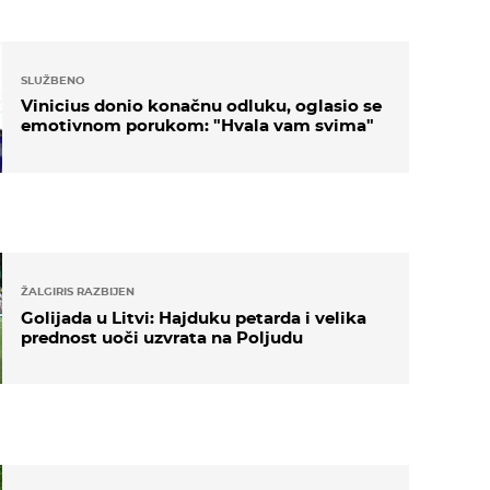
SLUŽBENO
Vinicius donio konačnu odluku, oglasio se
emotivnom porukom: "Hvala vam svima"
ŽALGIRIS RAZBIJEN
Golijada u Litvi: Hajduku petarda i velika
prednost uoči uzvrata na Poljudu