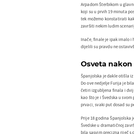
Arpadom Šterbikom u glavno
koji su u prvih 19 minuta po
tek možemo konstatirati ka
završiti nekim ludim scenari
Inače, finale je ipak imalo i 
dijelili su pravdu ne ostaviv
Osveta nakon 
Španjolska je dakle otišla i
Do ove nedjelje Furija je bil
četiri izgubljena finala i dv
kao što je i Švedska u svom 
prvaci, svaki put dosad su p
Prije 18 godina Španjolska 
Švedske u dramatičnoj završn
bila sasvim precizna riječ 