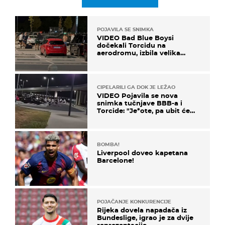
POJAVILA SE SNIMKA
VIDEO Bad Blue Boysi
dočekali Torcidu na
aerodromu, izbila velika
masovna tučnjava
CIPELARILI GA DOK JE LEŽAO
VIDEO Pojavila se nova
snimka tučnjave BBB-a i
Torcide: "Je*ote, pa ubit će
ga!"
BOMBA!
Liverpool doveo kapetana
Barcelone!
POJAČANJE KONKURENCIJE
Rijeka dovela napadača iz
Bundeslige, igrao je za dvije