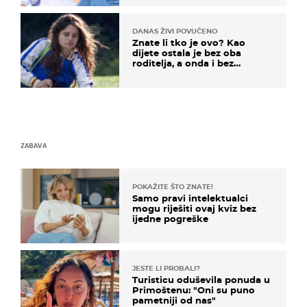
DANAS ŽIVI POVUČENO
Znate li tko je ovo? Kao
dijete ostala je bez oba
roditelja, a onda i bez
milijuna koje je trebala
naslijediti
ZABAVA
POKAŽITE ŠTO ZNATE!
Samo pravi intelektualci
mogu riješiti ovaj kviz bez
ijedne pogreške
JESTE LI PROBALI?
Turisticu oduševila ponuda u
Primoštenu: "Oni su puno
pametniji od nas"