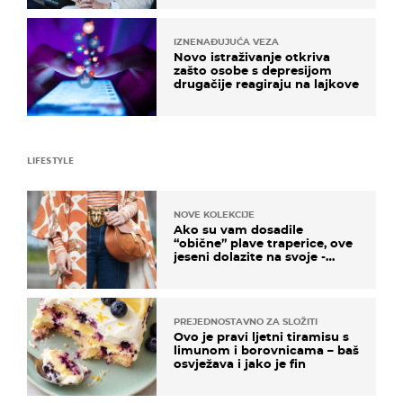
IZNENAĐUJUĆA VEZA
Novo istraživanje otkriva
zašto osobe s depresijom
drugačije reagiraju na lajkove
LIFESTYLE
NOVE KOLEKCIJE
Ako su vam dosadile
“obične” plave traperice, ove
jeseni dolazite na svoje -
izdvajamo 15 hit modela
PREJEDNOSTAVNO ZA SLOŽITI
Ovo je pravi ljetni tiramisu s
limunom i borovnicama – baš
osvježava i jako je fin