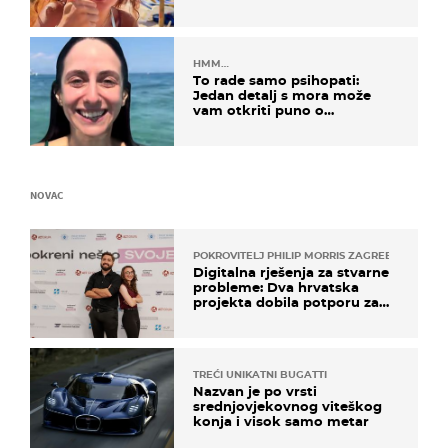
HMM…
To rade samo psihopati:
Jedan detalj s mora može
vam otkriti puno o
prijateljima
NOVAC
POKROVITELJ PHILIP MORRIS ZAGREB
Digitalna rješenja za stvarne
probleme: Dva hrvatska
projekta dobila potporu za
razvoj
TREĆI UNIKATNI BUGATTI
Nazvan je po vrsti
srednjovjekovnog viteškog
konja i visok samo metar