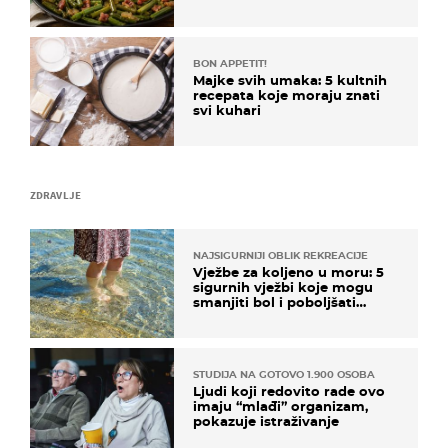
BON APPETIT!
Majke svih umaka: 5 kultnih
recepata koje moraju znati
svi kuhari
ZDRAVLJE
NAJSIGURNIJI OBLIK REKREACIJE
Vježbe za koljeno u moru: 5
sigurnih vježbi koje mogu
smanjiti bol i poboljšati
pokretljivost
STUDIJA NA GOTOVO 1.900 OSOBA
Ljudi koji redovito rade ovo
imaju “mlađi” organizam,
pokazuje istraživanje