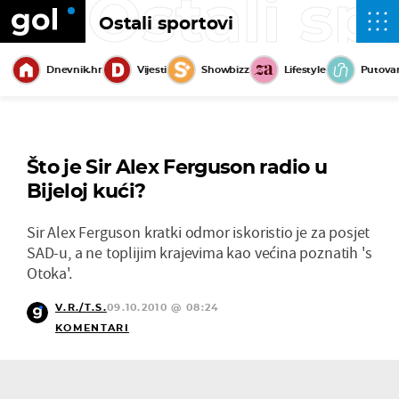
Ostali sp
Ostali sportovi
Dnevnik.hr
Vijesti
Showbizz
Lifestyle
Putova
Što je Sir Alex Ferguson radio u
Bijeloj kući?
Sir Alex Ferguson kratki odmor iskoristio je za posjet
SAD-u, a ne toplijim krajevima kao većina poznatih 's
Otoka'.
V.R./T.S.
09.10.2010 @ 08:24
KOMENTARI