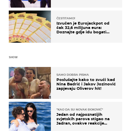
ČESTITAMO!
Izvučen je Eurojackpot od
čak 32,6 milijuna eura:
Doznajte gdje idu bogati
dobitci u Hrvatskoj
SHOW
SAMO DOBRA PISMA
Poslušajte kako to zvuči kad
Nina Badrić i Jakov Jozinović
zapjevaju Oliverov hit!
"KAO DA SU NOVAK ĐOKOVIĆ"
Jedan od najpoznatijih
svjetskih parova stigao na
Jadran, ovakve reakcije
vjerojatno nisu očekivali