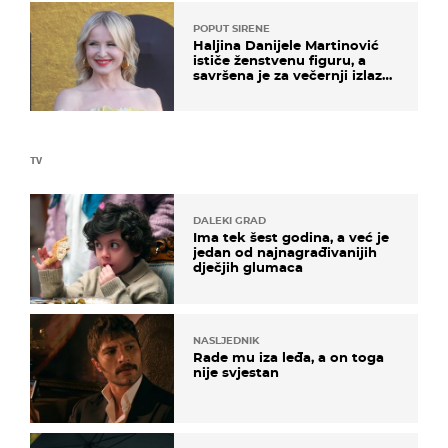
POPUT SIRENE
Haljina Danijele Martinović
ističe ženstvenu figuru, a
savršena je za večernji izlazak
na moru
TV
DALEKI GRAD
Ima tek šest godina, a već je
jedan od najnagrađivanijih
dječjih glumaca
NASLJEDNIK
Rade mu iza leđa, a on toga
nije svjestan