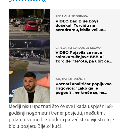
POJAVILA SE SNIMKA
VIDEO Bad Blue Boysi
dočekali Torcidu na
aerodromu, izbila velika
masovna tučnjava
CIPELARILI GA DOK JE LEŽAO
VIDEO Pojavila se nova
snimka tučnjave BBB-a i
Torcide: "Je*ote, pa ubit će
ga!"
AU, OVO JE RUŽNO
Poznati analitičar popljuvao
Hrgovića: "Lako ga je
pogoditi, ne kreće se, ne
koristi noge..."
Mediji nisu upoznati što će sve i kada uspješni 68-
godišnji nogometni trener posjetiti, međutim,
putanju su mu brzo otkrili pa već stižu vijesti da je
bio u posjetu Bijeloj kući.