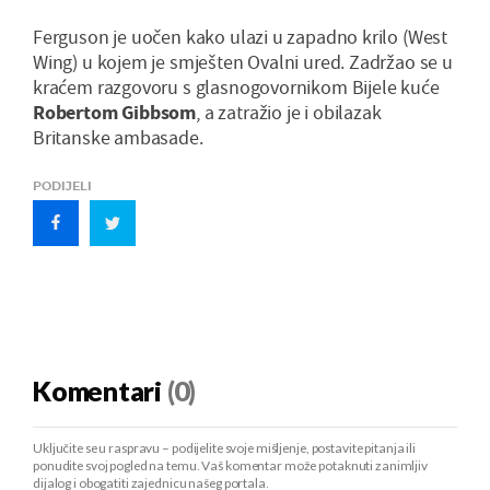
Ferguson je uočen kako ulazi u zapadno krilo (West
Wing) u kojem je smješten Ovalni ured. Zadržao se u
kraćem razgovoru s glasnogovornikom Bijele kuće
Robertom Gibbsom
, a zatražio je i obilazak
Britanske ambasade.
PODIJELI
Komentari
(0)
Uključite se u raspravu – podijelite svoje mišljenje, postavite pitanja ili
ponudite svoj pogled na temu. Vaš komentar može potaknuti zanimljiv
dijalog i obogatiti zajednicu našeg portala.