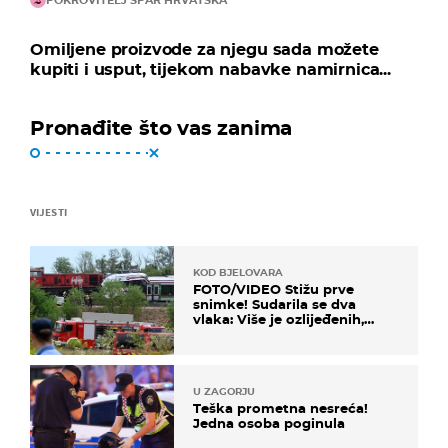
Omiljene proizvode za njegu sada možete
kupiti i usput, tijekom nabavke namirnica...
Pronađite što vas zanima
VIJESTI
KOD BJELOVARA
FOTO/VIDEO Stižu prve
snimke! Sudarila se dva
vlaka: Više je ozlijeđenih,
hitne službe na terenu
U ZAGORJU
Teška prometna nesreća!
Jedna osoba poginula