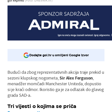
gol expired
(Foto: DNEVNIK.hr)
Dodajte gol.hr u omiljeni Google izvor
Budući da zbog reprezentativnih akcija traje prekid u
sezoni klupskog nogometa,
Sir Alex Ferguson
,
menadžer momčadi Manchester Uniteda, dopustio
si je kraći odmor. Ikoristio ga je za odlazak do glavog
grada SAD-a.
Tri vijesti o kojima se priča