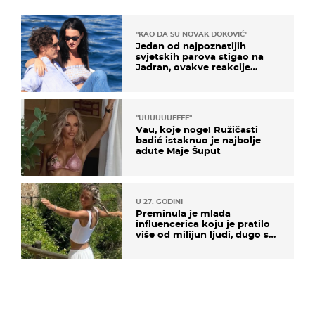
"KAO DA SU NOVAK ĐOKOVIĆ"
Jedan od najpoznatijih
svjetskih parova stigao na
Jadran, ovakve reakcije
vjerojatno nisu očekivali
"UUUUUUFFFF"
Vau, koje noge! Ružičasti
badić istaknuo je najbolje
adute Maje Šuput
U 27. GODINI
Preminula je mlada
influencerica koju je pratilo
više od milijun ljudi, dugo se
borila s opakom bolešću