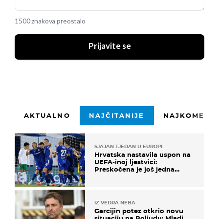
1500 znakova preostalo
Prijavite se
AKTUALNO
NAJČITANIJE
NAJKOMENTI
SJAJAN TJEDAN U EUROPI
Hrvatska nastavila uspon na
UEFA-inoj ljestvici:
Preskočena je još jedna
država
IZ VEDRA NEBA
Garcijin potez otkrio novu
situaciju na Poljudu: Mladi