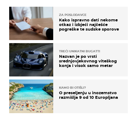
ZA POSLODAVCE
Kako ispravno dati nekome
otkaz i izbjeći najčešće
pogreške te sudske sporove
TREĆI UNIKATNI BUGATTI
Nazvan je po vrsti
srednjovjekovnog viteškog
konja i visok samo metar
KAMO BI OTIŠLI?
O preseljenju u inozemstvo
razmišlja 9 od 10 Europljana