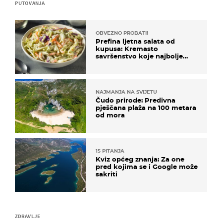
PUTOVANJA
OBVEZNO PROBATI!
Prefina ljetna salata od
kupusa: Kremasto
savršenstvo koje najbolje
paše uz pečeno meso
NAJMANJA NA SVIJETU
Čudo prirode: Predivna
pješčana plaža na 100 metara
od mora
15 PITANJA
Kviz općeg znanja: Za one
pred kojima se i Google može
sakriti
ZDRAVLJE