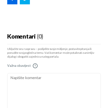
Komentari
(0)
Uključite se u raspravu – podijelite svoje mišljenje, postavite pitanja ili
ponudite svoj pogled na temu. Vaš komentar može potaknuti zanimljiv
dijalog i obogatiti zajednicu našeg portala.
Važna obavijest
!