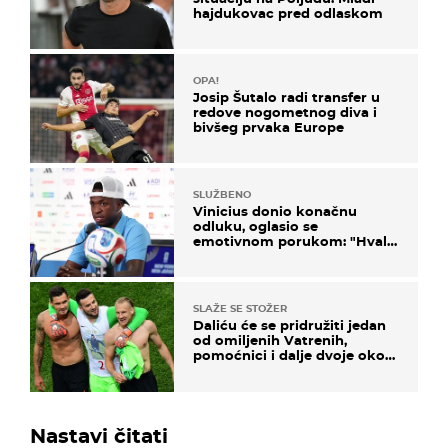
hajdukovac pred odlaskom
OPA!
Josip Šutalo radi transfer u
redove nogometnog diva i
bivšeg prvaka Europe
SLUŽBENO
Vinicius donio konačnu
odluku, oglasio se
emotivnom porukom: "Hvala
vam svima"
SLAŽE SE STOŽER
Daliću će se pridružiti jedan
od omiljenih Vatrenih,
pomoćnici i dalje dvoje oko
ponude
Nastavi čitati