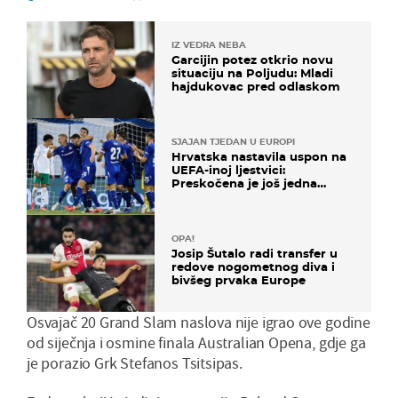
IZ VEDRA NEBA
Garcijin potez otkrio novu
situaciju na Poljudu: Mladi
hajdukovac pred odlaskom
SJAJAN TJEDAN U EUROPI
Hrvatska nastavila uspon na
UEFA-inoj ljestvici:
Preskočena je još jedna
država
OPA!
Josip Šutalo radi transfer u
redove nogometnog diva i
bivšeg prvaka Europe
Osvajač 20 Grand Slam naslova nije igrao ove godine
od siječnja i osmine finala Australian Opena, gdje ga
je porazio Grk Stefanos Tsitsipas.