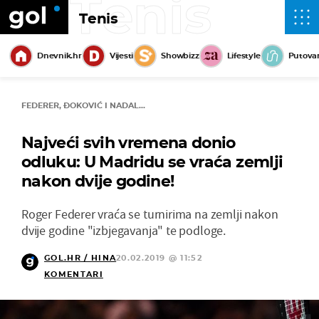
Tenis
Tenis
Dnevnik.hr
Vijesti
Showbizz
Lifestyle
Putova
FEDERER, ĐOKOVIĆ I NADAL...
Najveći svih vremena donio
odluku: U Madridu se vraća zemlji
nakon dvije godine!
Roger Federer vraća se turnirima na zemlji nakon
dvije godine "izbjegavanja" te podloge.
GOL.HR / HINA
20.02.2019 @ 11:52
KOMENTARI