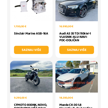
1.700,00 €
16.990,00 €
Sinclair Marine ASB-16A
Audi A3 35 TDI 110kW-1
VLASNIK-ALU-NAVI-
PDC-ODLIČAN
SAZNAJ VIŠE
SAZNAJ VIŠE
9.290,00 €
18.200,00 €
CFMOTO 800NK, NOVO,
Mazda CX-30 1.8