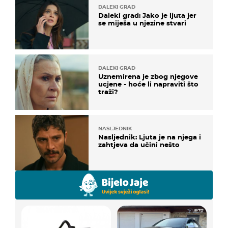
DALEKI GRAD
Daleki grad: Jako je ljuta jer
se miješa u njezine stvari
DALEKI GRAD
Uznemirena je zbog njegove
ucjene - hoće li napraviti što
traži?
NASLJEDNIK
Nasljednik: Ljuta je na njega i
zahtjeva da učini nešto