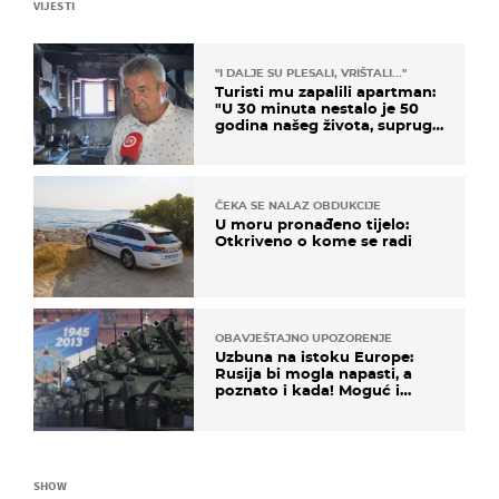
VIJESTI
"I DALJE SU PLESALI, VRIŠTALI..."
Turisti mu zapalili apartman:
"U 30 minuta nestalo je 50
godina našeg života, supruga
i ja ne možemo oka sklopiti"
ČEKA SE NALAZ OBDUKCIJE
U moru pronađeno tijelo:
Otkriveno o kome se radi
OBAVJEŠTAJNO UPOZORENJE
Uzbuna na istoku Europe:
Rusija bi mogla napasti, a
poznato i kada! Moguć i
kopneni upad u članicu
NATO-a
SHOW