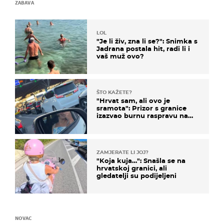
ZABAVA
LOL
"Je li živ, zna li se?": Snimka s
Jadrana postala hit, radi li i
vaš muž ovo?
ŠTO KAŽETE?
"Hrvat sam, ali ovo je
sramota": Prizor s granice
izazvao burnu raspravu na
društvenim mrežama
ZAMJERATE LI JOJ?
"Koja kuja…": Snašla se na
hrvatskoj granici, ali
gledatelji su podijeljeni
NOVAC