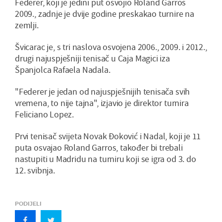
Federer, koji je jedini put osvojio Roland Garros
2009., zadnje je dvije godine preskakao turnire na
zemlji.
Švicarac je, s tri naslova osvojena 2006., 2009. i 2012.,
drugi najuspješniji tenisač u Caja Magici iza
Španjolca Rafaela Nadala.
"Federer je jedan od najuspješnijih tenisača svih
vremena, to nije tajna", izjavio je direktor turnira
Feliciano Lopez.
Prvi tenisač svijeta Novak Đoković i Nadal, koji je 11
puta osvajao Roland Garros, također bi trebali
nastupiti u Madridu na turniru koji se igra od 3. do
12. svibnja.
PODIJELI