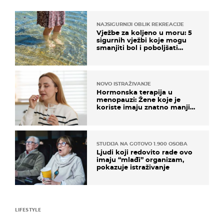
NAJSIGURNIJI OBLIK REKREACIJE
Vježbe za koljeno u moru: 5
sigurnih vježbi koje mogu
smanjiti bol i poboljšati
pokretljivost
NOVO ISTRAŽIVANJE
Hormonska terapija u
menopauzi: Žene koje je
koriste imaju znatno manji
rizik od ovoga
STUDIJA NA GOTOVO 1.900 OSOBA
Ljudi koji redovito rade ovo
imaju “mlađi” organizam,
pokazuje istraživanje
LIFESTYLE