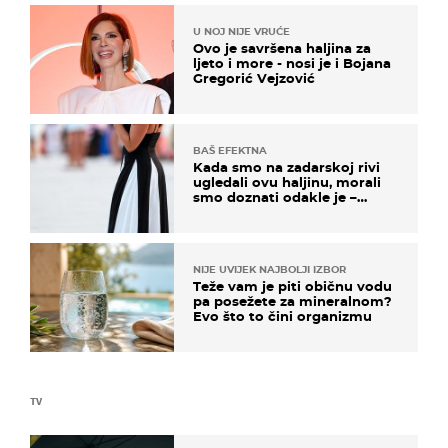
U NOJ NIJE VRUĆE
Ovo je savršena haljina za
ljeto i more - nosi je i Bojana
Gregorić Vejzović
BAŠ EFEKTNA
Kada smo na zadarskoj rivi
ugledali ovu haljinu, morali
smo doznati odakle je –
košta samo 18 eura
NIJE UVIJEK NAJBOLJI IZBOR
Teže vam je piti običnu vodu
pa posežete za mineralnom?
Evo što to čini organizmu
TV