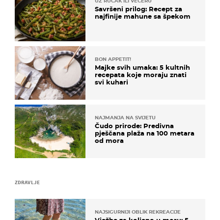
UZ RUČAK ILI VEČERU
Savršeni prilog: Recept za
najfinije mahune sa špekom
BON APPETIT!
Majke svih umaka: 5 kultnih
recepata koje moraju znati
svi kuhari
NAJMANJA NA SVIJETU
Čudo prirode: Predivna
pješčana plaža na 100 metara
od mora
ZDRAVLJE
NAJSIGURNIJI OBLIK REKREACIJE