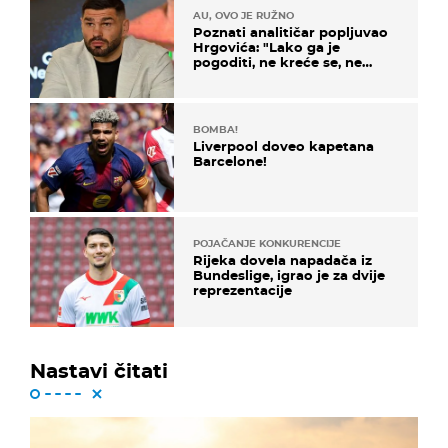
AU, OVO JE RUŽNO
Poznati analitičar popljuvao
Hrgovića: "Lako ga je
pogoditi, ne kreće se, ne
koristi noge..."
BOMBA!
Liverpool doveo kapetana
Barcelone!
POJAČANJE KONKURENCIJE
Rijeka dovela napadača iz
Bundeslige, igrao je za dvije
reprezentacije
Nastavi čitati