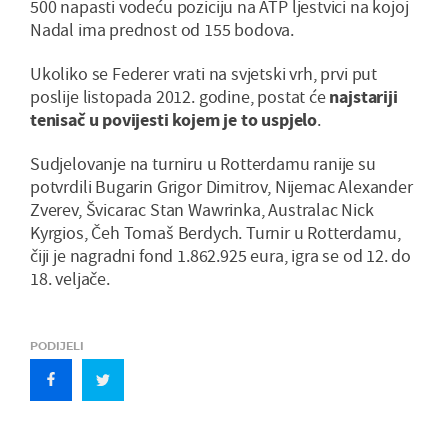
500 napasti vodeću poziciju na ATP ljestvici na kojoj
Nadal ima prednost od 155 bodova.
Ukoliko se Federer vrati na svjetski vrh, prvi put
poslije listopada 2012. godine, postat će
najstariji
tenisač u povijesti kojem je to uspjelo
.
Sudjelovanje na turniru u Rotterdamu ranije su
potvrdili Bugarin Grigor Dimitrov, Nijemac Alexander
Zverev, Švicarac Stan Wawrinka, Australac Nick
Kyrgios, Čeh Tomaš Berdych. Turnir u Rotterdamu,
čiji je nagradni fond 1.862.925 eura, igra se od 12. do
18. veljače.
PODIJELI