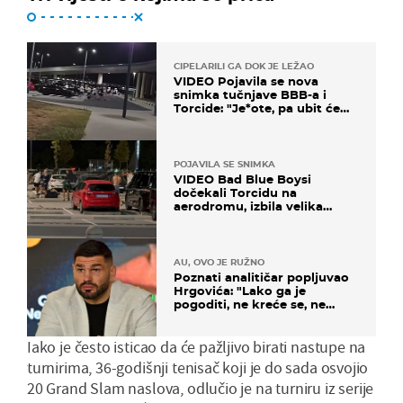
CIPELARILI GA DOK JE LEŽAO
VIDEO Pojavila se nova
snimka tučnjave BBB-a i
Torcide: "Je*ote, pa ubit će
ga!"
POJAVILA SE SNIMKA
VIDEO Bad Blue Boysi
dočekali Torcidu na
aerodromu, izbila velika
masovna tučnjava
AU, OVO JE RUŽNO
Poznati analitičar popljuvao
Hrgovića: "Lako ga je
pogoditi, ne kreće se, ne
koristi noge..."
Iako je često isticao da će pažljivo birati nastupe na
turnirima, 36-godišnji tenisač koji je do sada osvojio
20 Grand Slam naslova, odlučio je na turniru iz serije