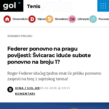
Tenis
Tenis
Dnevnik.hr
Vijesti
Showbizz
Lifestyle
Putova
ZGRABIO PRILIKU
Federer ponovno na pragu
povijesti: Švicarac iduće subote
ponovno na broju 1?
Roger Federer idućeg tjedna imat će priliku ponovno
zasjesti na broj 1 svjetskog tenisa!
HINA / GOL.HR
09.02.2018 @ 09:15
KOMENTARI