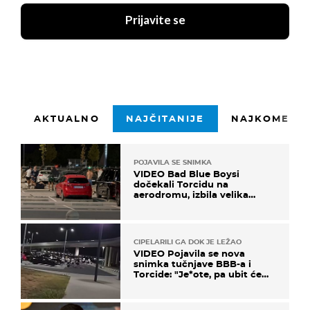
Prijavite se
AKTUALNO
NAJČITANIJE
NAJKOMENTI
POJAVILA SE SNIMKA
VIDEO Bad Blue Boysi
dočekali Torcidu na
aerodromu, izbila velika
masovna tučnjava
CIPELARILI GA DOK JE LEŽAO
VIDEO Pojavila se nova
snimka tučnjave BBB-a i
Torcide: "Je*ote, pa ubit će
ga!"