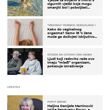
Vježbe za koljeno u moru: 5
sigurnih vježbi koje mogu
smanjiti bol i poboljšati
pokretljivost
"VRHUNAC" ŽENSKOG SEKSUALNOG ISKUSTVA
Kako do vaginalnog
orgazma? Samo 18 % žena
može ga doživjeti isključivo
na ovaj način
STUDIJA NA GOTOVO 1.900 OSOBA
Ljudi koji redovito rade ovo
imaju “mlađi” organizam,
pokazuje istraživanje
LIFESTYLE
POPUT SIRENE
Haljina Danijele Martinović
ističe ženstvenu figuru, a