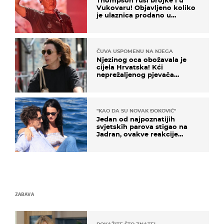
Vukovaru! Objavljeno koliko
je ulaznica prodano u
kratkom vremenu
ČUVA USPOMENU NA NJEGA
Njezinog oca obožavala je
cijela Hrvatska! Kći
neprežaljenog pjevača
projurila špicom na dva
kotača
"KAO DA SU NOVAK ĐOKOVIĆ"
Jedan od najpoznatijih
svjetskih parova stigao na
Jadran, ovakve reakcije
vjerojatno nisu očekivali
ZABAVA