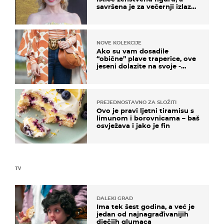
savršena je za večernji izlazak
na moru
NOVE KOLEKCIJE
Ako su vam dosadile
“obične” plave traperice, ove
jeseni dolazite na svoje -
izdvajamo 15 hit modela
PREJEDNOSTAVNO ZA SLOŽITI
Ovo je pravi ljetni tiramisu s
limunom i borovnicama – baš
osvježava i jako je fin
TV
DALEKI GRAD
Ima tek šest godina, a već je
jedan od najnagrađivanijih
dječjih glumaca