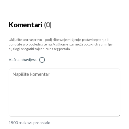
Komentari
(0)
Uključite se u raspravu – podijelite svoje mišljenje, postavite pitanja ili
ponudite svoj pogled na temu. Vaš komentar može potaknuti zanimljiv
dijalog i obogatiti zajednicu našeg portala.
Važna obavijest
!
1500 znakova preostalo