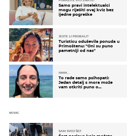
POKAŽITE ŠTO ZNATE!
Samo pravi intelektualci
mogu riješiti ovaj kviz bez
ijedne pogreške
JESTE LI PROBALI?
Turisticu oduševila ponuda u
Primoštenu: "Oni su puno
pametniji od nas"
HMM…
To rade samo psihopati:
Jedan detalj s mora može
vam otkriti puno o
prijateljima
NOVAC
SAM SVOJ ŠEF
Šest poslova koje možete