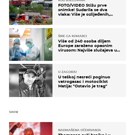
KOD BJELOVARA
FOTO/VIDEO Stižu prve
snimke! Sudarila se dva
vlaka: Više je ozlijeđenih,
hitne službe na terenu
ŠIRE GA KOMARCI
Više od 240 osoba diljem
Europe zaraženo opasnim
virusom: Najviše slučajeva u
našem susjedstvu
U ZAGORJU
U teškoj nesreći poginuo
vatrogasac i motociklst
Matija: "Ostavio je trag"
SHOW
NADMAŠENA OČEKIVANJA
Thompson ruši brojke i u