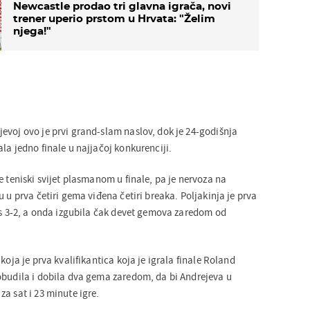
Newcastle prodao tri glavna igrača, novi
trener uperio prstom u Hrvata: "Želim
njega!"
evoj ovo je prvi grand-slam naslov, dok je 24-godišnja
la jedno finale u najjačoj konkurenciji.
e teniski svijet plasmanom u finale, pa je nervoza na
u u prva četiri gema viđena četiri breaka. Poljakinja je prva
a s 3-2, a onda izgubila čak devet gemova zaredom od
koja je prva kvalifikantica koja je igrala finale Roland
obudila i dobila dva gema zaredom, da bi Andrejeva u
a sat i 23 minute igre.