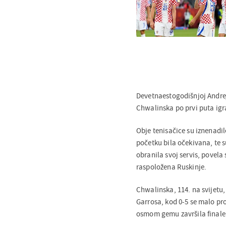
Devetnaestogodišnjoj Andrej
Chwalinska po prvi puta igra
Obje tenisačice su iznenadil
početku bila očekivana, te s
obranila svoj servis, povel
raspoložena Ruskinje.
Chwalinska, 114. na svijetu, 
Garrosa, kod 0-5 se malo pr
osmom gemu završila finale z