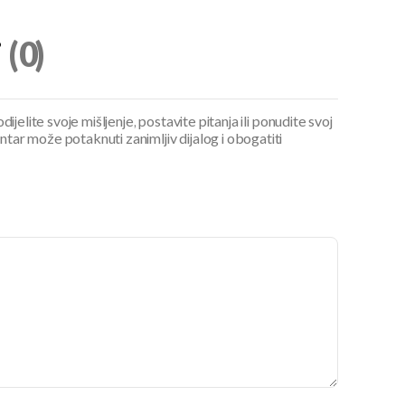
i
(0)
ijelite svoje mišljenje, postavite pitanja ili ponudite svoj
ar može potaknuti zanimljiv dijalog i obogatiti