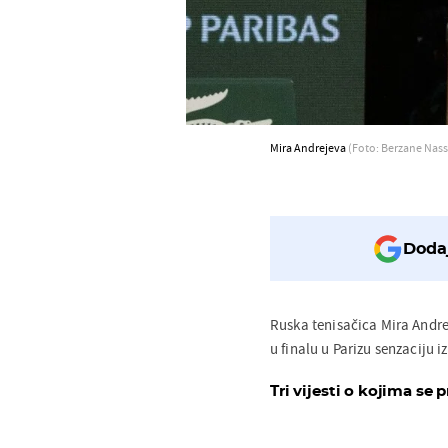
Mira Andrejeva
(Foto: Berzane Nass
Dodaj
Ruska tenisačica Mira Andre
u finalu u Parizu senzaciju i
Tri vijesti o kojima se p