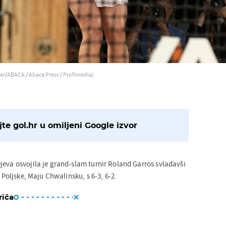
er/ABACA / Abaca Press / Profimedia)
te gol.hr u omiljeni Google izvor
jeva osvojila je grand-slam turnir Roland Garros svladavši
z Poljske, Maju Chwalinsku, s 6-3, 6-2.
riča