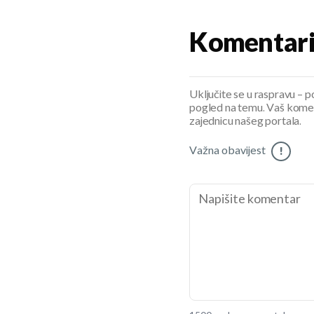
Komentar
Uključite se u raspravu – pod
pogled na temu. Vaš koment
zajednicu našeg portala.
Važna obavijest
!