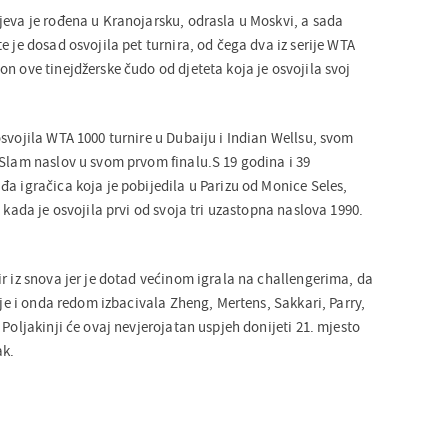
jeva je rođena u Kranojarsku, odrasla u Moskvi, a sada
e je dosad osvojila pet turnira, od čega dva iz serije WTA
n ove tinejdžerske čudo od djeteta koja je osvojila svoj
svojila WTA 1000 turnire u Dubaiju i Indian Wellsu, svom
 Slam naslov u svom prvom finalu.S 19 godina i 39
a igračica koja je pobijedila u Parizu od Monice Seles,
a kada je osvojila prvi od svoja tri uzastopna naslova 1990.
r iz snova jer je dotad većinom igrala na challengerima, da
cije i onda redom izbacivala Zheng, Mertens, Sakkari, Parry,
 Poljakinji će ovaj nevjerojatan uspjeh donijeti 21. mjesto
ak.