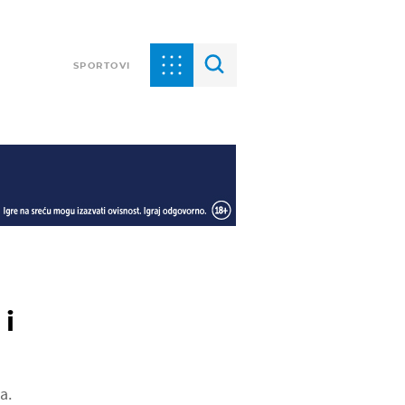
SPORTOVI
 i
a.