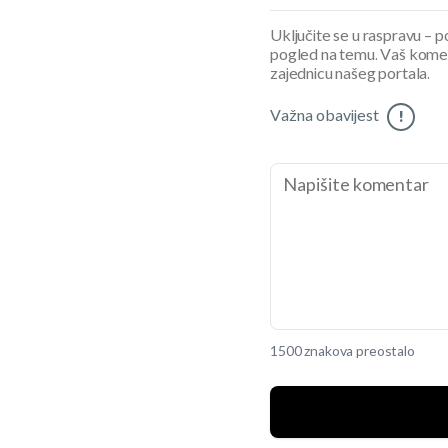
Uključite se u raspravu – pod
pogled na temu. Vaš koment
zajednicu našeg portala.
Važna obavijest
!
1500 znakova preostalo