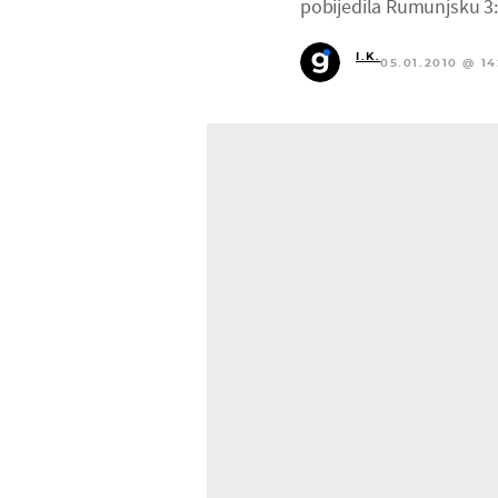
pobijedila Rumunjsku 3:
I.K.
05.01.2010 @ 14