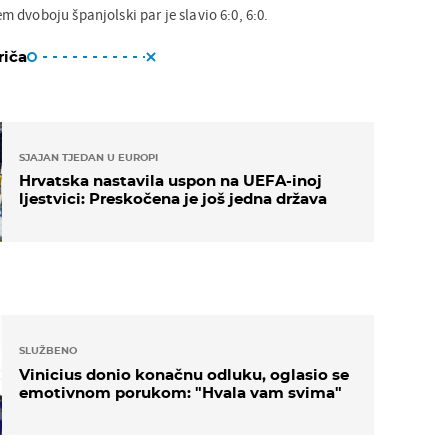
 dvoboju španjolski par je slavio 6:0, 6:0.
riča
SJAJAN TJEDAN U EUROPI
Hrvatska nastavila uspon na UEFA-inoj
ljestvici: Preskočena je još jedna država
SLUŽBENO
Vinicius donio konačnu odluku, oglasio se
emotivnom porukom: "Hvala vam svima"