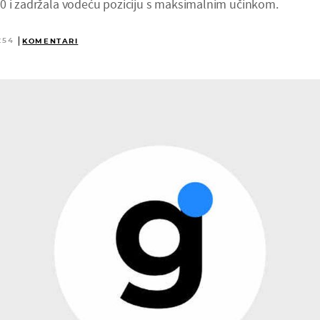
0 i zadržala vodeću poziciju s maksimalnim učinkom.
:54
KOMENTARI