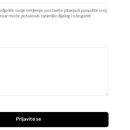
ijelite svoje mišljenje, postavite pitanja ili ponudite svoj
ar može potaknuti zanimljiv dijalog i obogatiti
Prijavite se