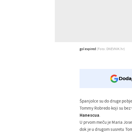
gol expired
(Foto: DNEVNIK.hr)
Dodaj
Španjolce su do druge pobje
Tommy Robredo koji su bez ve
Hanescua
.
U prvom meču je Maria Jose
dok je u drugom susretu To