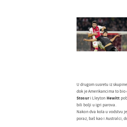
U drugom susretu iz skupine 
dok je Amerikancima to bio
Stosur
i Lleyton
Hewitt
pob
bili bolji u igri parova.
Nakon dva kola u vodstvu je
poraz, baš kao i Australci, 