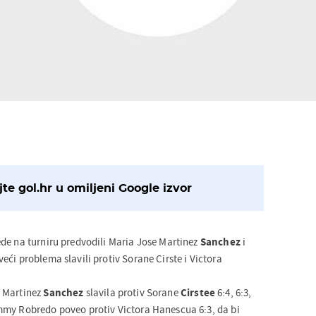
te gol.hr u omiljeni Google izvor
de na turniru predvodili Maria Jose Martinez
Sanchez
i
ći problema slavili protiv Sorane Cirste i Victora
 Martinez
Sanchez
slavila protiv Sorane
Cirstee
6:4, 6:3,
mmy Robredo poveo protiv Victora Hanescua 6:3, da bi