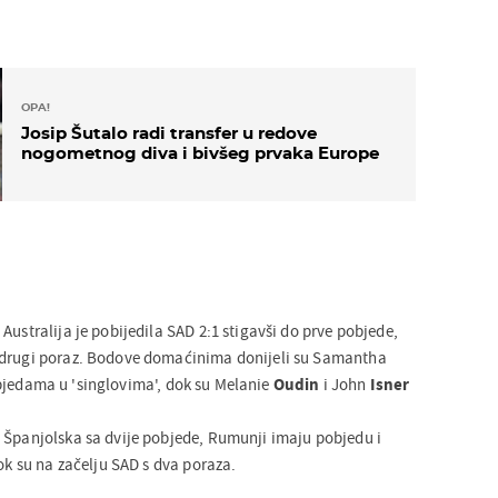
OPA!
Josip Šutalo radi transfer u redove
nogometnog diva i bivšeg prvaka Europe
Australija je pobijedila SAD 2:1 stigavši do prve pobjede,
 drugi poraz. Bodove domaćinima donijeli su Samantha
jedama u 'singlovima', dok su Melanie
Oudin
i John
Isner
 Španjolska sa dvije pobjede, Rumunji imaju pobjedu i
dok su na začelju SAD s dva poraza.