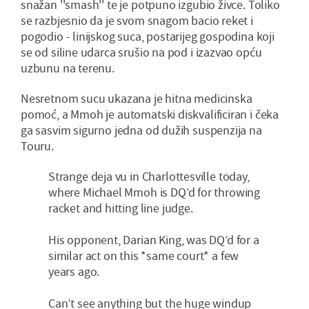
snažan ''smash'' te je potpuno izgubio živce. Toliko
se razbjesnio da je svom snagom bacio reket i
pogodio - linijskog suca, postarijeg gospodina koji
se od siline udarca srušio na pod i izazvao opću
uzbunu na terenu.
Nesretnom sucu ukazana je hitna medicinska
pomoć, a Mmoh je automatski diskvalificiran i čeka
ga sasvim sigurno jedna od dužih suspenzija na
Touru.
Strange deja vu in Charlottesville today,
where Michael Mmoh is DQ’d for throwing
racket and hitting line judge.
His opponent, Darian King, was DQ’d for a
similar act on this *same court* a few
years ago.
Can’t see anything but the huge windup