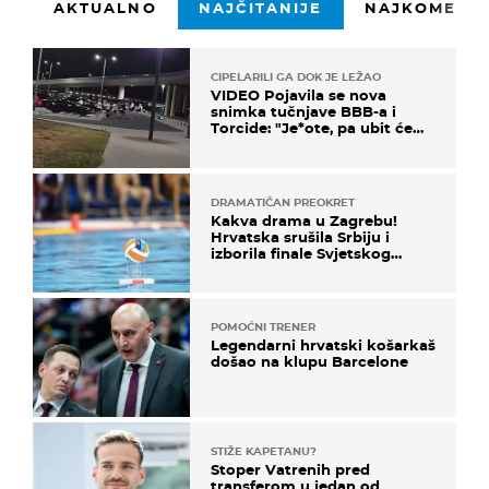
AKTUALNO
NAJČITANIJE
NAJKOMENTI
CIPELARILI GA DOK JE LEŽAO
VIDEO Pojavila se nova
snimka tučnjave BBB-a i
Torcide: "Je*ote, pa ubit će
ga!"
DRAMATIČAN PREOKRET
Kakva drama u Zagrebu!
Hrvatska srušila Srbiju i
izborila finale Svjetskog
prvenstva
POMOĆNI TRENER
Legendarni hrvatski košarkaš
došao na klupu Barcelone
STIŽE KAPETANU?
Stoper Vatrenih pred
transferom u jedan od