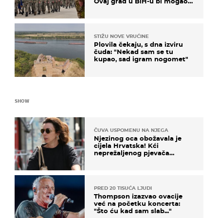
Ovaj grad u BiH-u bi mogao
biti žarište
STIŽU NOVE VRUĆINE
Plovila čekaju, s dna izviru
čuda: "Nekad sam se tu
kupao, sad igram nogomet"
SHOW
ČUVA USPOMENU NA NJEGA
Njezinog oca obožavala je
cijela Hrvatska! Kći
neprežaljenog pjevača
projurila špicom na dva
kotača
PRED 20 TISUĆA LJUDI
Thompson izazvao ovacije
već na početku koncerta:
"Što ću kad sam slab..."