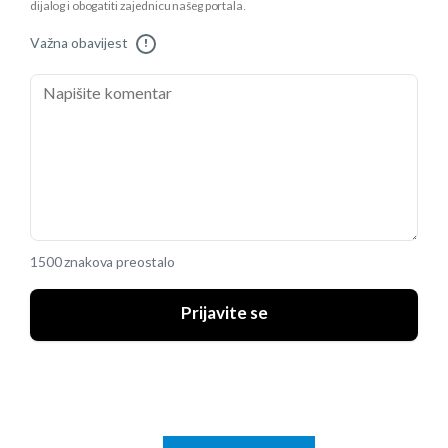
dijalog i obogatiti zajednicu našeg portala.
Važna obavijest
!
1500 znakova preostalo
Prijavite se