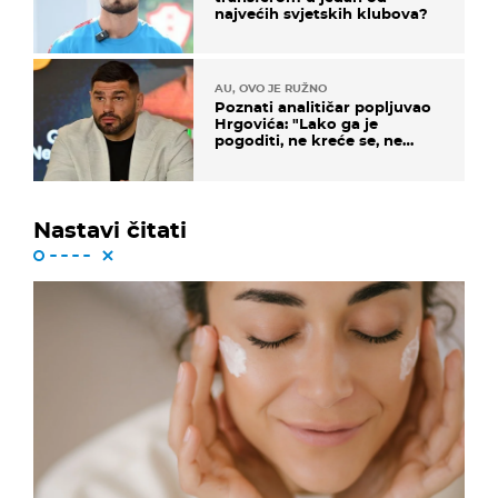
najvećih svjetskih klubova?
AU, OVO JE RUŽNO
Poznati analitičar popljuvao
Hrgovića: "Lako ga je
pogoditi, ne kreće se, ne
koristi noge..."
Nastavi čitati