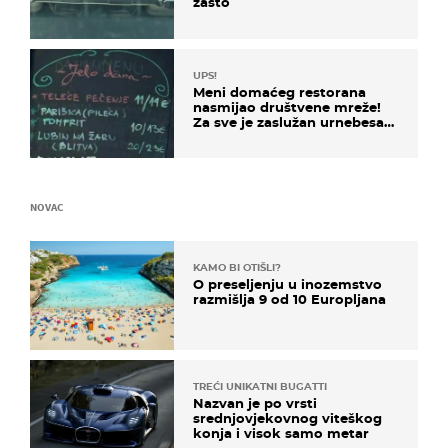
zašto
UPS!
Meni domaćeg restorana
nasmijao društvene mreže!
Za sve je zaslužan urnebesan
naziv jela
NOVAC
KAMO BI OTIŠLI?
O preseljenju u inozemstvo
razmišlja 9 od 10 Europljana
TREĆI UNIKATNI BUGATTI
Nazvan je po vrsti
srednjovjekovnog viteškog
konja i visok samo metar