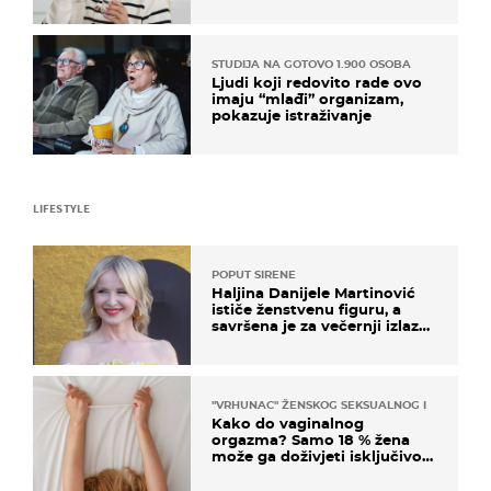
rizik od ovoga
STUDIJA NA GOTOVO 1.900 OSOBA
Ljudi koji redovito rade ovo
imaju “mlađi” organizam,
pokazuje istraživanje
LIFESTYLE
POPUT SIRENE
Haljina Danijele Martinović
ističe ženstvenu figuru, a
savršena je za večernji izlazak
na moru
"VRHUNAC" ŽENSKOG SEKSUALNOG ISKUSTVA
Kako do vaginalnog
orgazma? Samo 18 % žena
može ga doživjeti isključivo
na ovaj način