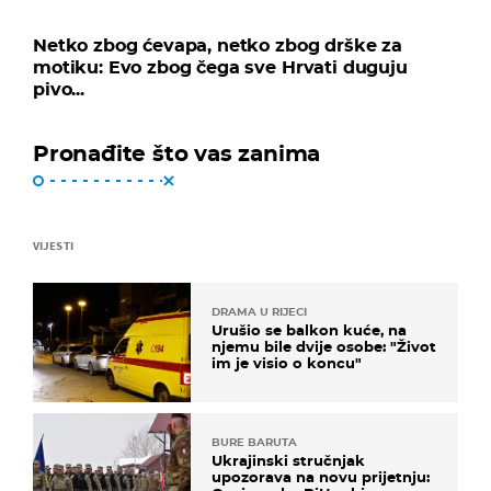
Netko zbog ćevapa, netko zbog drške za
motiku: Evo zbog čega sve Hrvati duguju
pivo...
Pronađite što vas zanima
VIJESTI
DRAMA U RIJECI
Urušio se balkon kuće, na
njemu bile dvije osobe: "Život
im je visio o koncu"
BURE BARUTA
Ukrajinski stručnjak
upozorava na novu prijetnju: