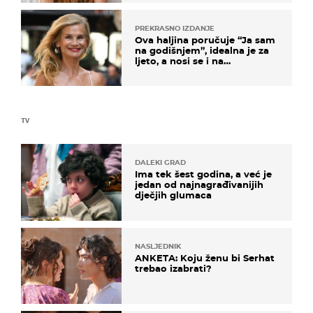
PREKRASNO IZDANJE
Ova haljina poručuje “Ja sam
na godišnjem”, idealna je za
ljeto, a nosi se i na
zagrebačkoj špici
TV
DALEKI GRAD
Ima tek šest godina, a već je
jedan od najnagrađivanijih
dječjih glumaca
NASLJEDNIK
ANKETA: Koju ženu bi Serhat
trebao izabrati?