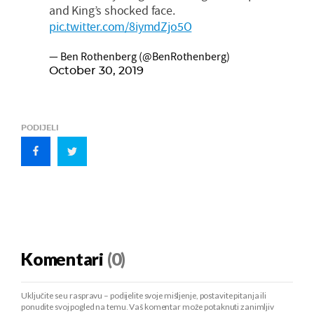
and King’s shocked face.
pic.twitter.com/8iymdZjo5O
— Ben Rothenberg (@BenRothenberg)
October 30, 2019
PODIJELI
Komentari
(0)
Uključite se u raspravu – podijelite svoje mišljenje, postavite pitanja ili
ponudite svoj pogled na temu. Vaš komentar može potaknuti zanimljiv