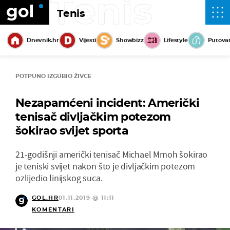
Tenis
Tenis
Dnevnik.hr
Vijesti
Showbizz
Lifestyle
Putova
POTPUNO IZGUBIO ŽIVCE
Nezapamćeni incident: Američki
tenisač divljačkim potezom
šokirao svijet sporta
21-godišnji američki tenisač Michael Mmoh šokirao
je teniski svijet nakon što je divljačkim potezom
ozlijedio linijskog suca.
GOL.HR
01.11.2019 @ 11:11
KOMENTARI