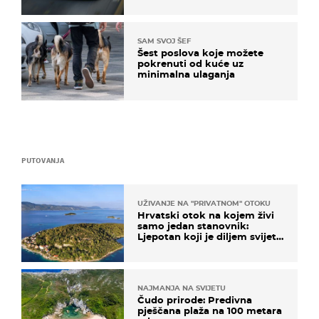
SAM SVOJ ŠEF
Šest poslova koje možete
pokrenuti od kuće uz
minimalna ulaganja
PUTOVANJA
UŽIVANJE NA "PRIVATNOM" OTOKU
Hrvatski otok na kojem živi
samo jedan stanovnik:
Ljepotan koji je diljem svijeta
poznat po svojem "bijelom
zlatu"
NAJMANJA NA SVIJETU
Čudo prirode: Predivna
pješčana plaža na 100 metara