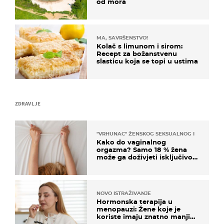
od mora
MA, SAVRŠENSTVO!
Kolač s limunom i sirom:
Recept za božanstvenu
slasticu koja se topi u ustima
ZDRAVLJE
"VRHUNAC" ŽENSKOG SEKSUALNOG ISKUSTVA
Kako do vaginalnog
orgazma? Samo 18 % žena
može ga doživjeti isključivo
na ovaj način
NOVO ISTRAŽIVANJE
Hormonska terapija u
menopauzi: Žene koje je
koriste imaju znatno manji