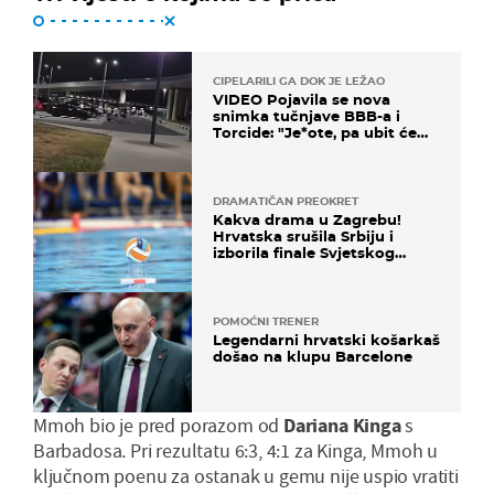
CIPELARILI GA DOK JE LEŽAO
VIDEO Pojavila se nova
snimka tučnjave BBB-a i
Torcide: "Je*ote, pa ubit će
ga!"
DRAMATIČAN PREOKRET
Kakva drama u Zagrebu!
Hrvatska srušila Srbiju i
izborila finale Svjetskog
prvenstva
POMOĆNI TRENER
Legendarni hrvatski košarkaš
došao na klupu Barcelone
Mmoh bio je pred porazom od
Dariana Kinga
s
Barbadosa. Pri rezultatu 6:3, 4:1 za Kinga, Mmoh u
ključnom poenu za ostanak u gemu nije uspio vratiti