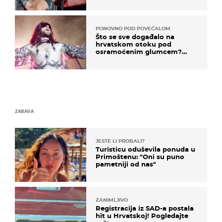
PONOVNO POD POVEĆALOM
Što se sve događalo na
hrvatskom otoku pod
osramoćenim glumcem?
Bizarni prizori i danas
izazivaju nevjericu
ZABAVA
JESTE LI PROBALI?
Turisticu oduševila ponuda u
Primoštenu: "Oni su puno
pametniji od nas"
ZANIMLJIVO
Registracija iz SAD-a postala
hit u Hrvatskoj! Pogledajte