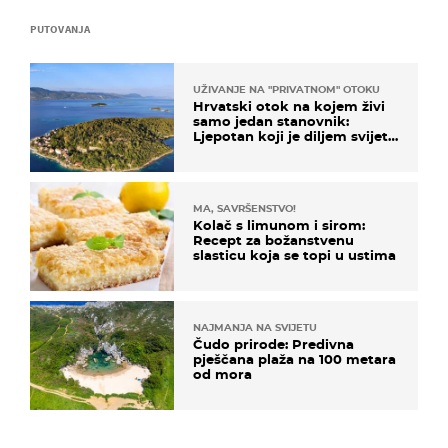
PUTOVANJA
UŽIVANJE NA "PRIVATNOM" OTOKU
Hrvatski otok na kojem živi
samo jedan stanovnik:
Ljepotan koji je diljem svijeta
poznat po svojem "bijelom
zlatu"
MA, SAVRŠENSTVO!
Kolač s limunom i sirom:
Recept za božanstvenu
slasticu koja se topi u ustima
NAJMANJA NA SVIJETU
Čudo prirode: Predivna
pješčana plaža na 100 metara
od mora