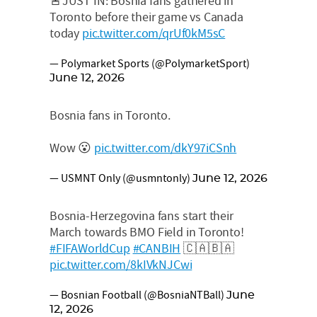
🚨JUST IN: Bosnia fans gathered in
Toronto before their game vs Canada
today
pic.twitter.com/qrUf0kM5sC
— Polymarket Sports (@PolymarketSport)
June 12, 2026
Bosnia fans in Toronto.
Wow 😮
pic.twitter.com/dkY97iCSnh
— USMNT Only (@usmntonly)
June 12, 2026
Bosnia-Herzegovina fans start their
March towards BMO Field in Toronto!
#FIFAWorldCup
#CANBIH
🇨🇦🇧🇦
pic.twitter.com/8kIVkNJCwi
— Bosnian Football (@BosniaNTBall)
June
12, 2026