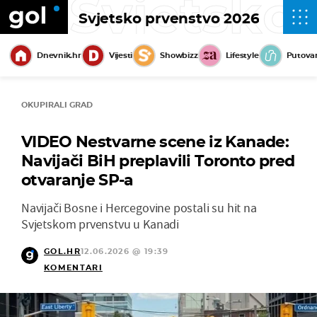
Svjetsko
Svjetsko prvenstvo 2026
Dnevnik.hr
Vijesti
Showbizz
Lifestyle
Putova
OKUPIRALI GRAD
VIDEO Nestvarne scene iz Kanade:
Navijači BiH preplavili Toronto pred
otvaranje SP-a
Navijači Bosne i Hercegovine postali su hit na
Svjetskom prvenstvu u Kanadi
GOL.HR
12.06.2026 @ 19:39
KOMENTARI