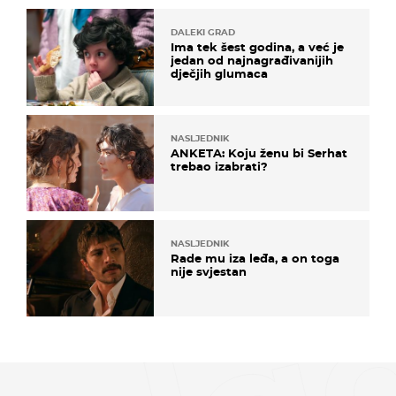
DALEKI GRAD
Ima tek šest godina, a već je
jedan od najnagrađivanijih
dječjih glumaca
NASLJEDNIK
ANKETA: Koju ženu bi Serhat
trebao izabrati?
NASLJEDNIK
Rade mu iza leđa, a on toga
nije svjestan