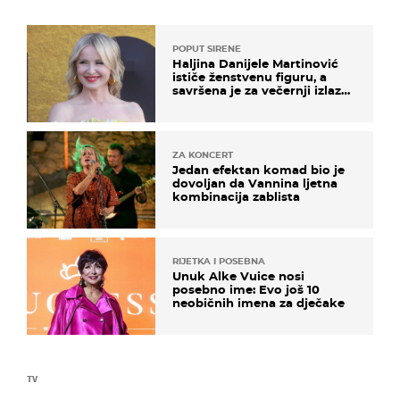
POPUT SIRENE
Haljina Danijele Martinović
ističe ženstvenu figuru, a
savršena je za večernji izlazak
na moru
ZA KONCERT
Jedan efektan komad bio je
dovoljan da Vannina ljetna
kombinacija zablista
RIJETKA I POSEBNA
Unuk Alke Vuice nosi
posebno ime: Evo još 10
neobičnih imena za dječake
TV