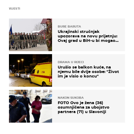
VIJESTI
BURE BARUTA
Ukrajinski stručnjak
upozorava na novu prijetnju:
Ovaj grad u BiH-u bi mogao
biti žarište
DRAMA U RIJECI
Urušio se balkon kuće, na
njemu bile dvije osobe: "Život
im je visio o koncu"
NAKON SUKOBA
FOTO Ovo je žena (36)
osumnjičena za ubojstvo
partnera (71) u Slavoniji