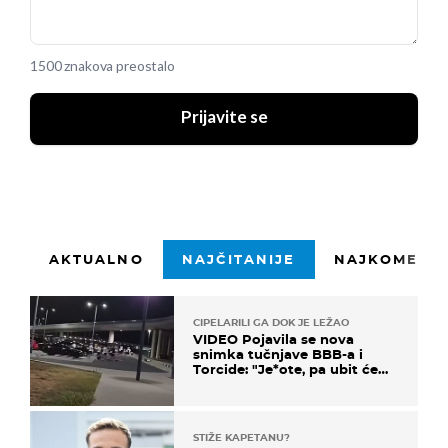
1500 znakova preostalo
Prijavite se
AKTUALNO
NAJČITANIJE
NAJKOMENTI
CIPELARILI GA DOK JE LEŽAO
VIDEO Pojavila se nova
snimka tučnjave BBB-a i
Torcide: "Je*ote, pa ubit će
ga!"
STIŽE KAPETANU?