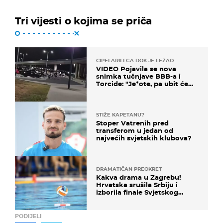
Tri vijesti o kojima se priča
CIPELARILI GA DOK JE LEŽAO
VIDEO Pojavila se nova
snimka tučnjave BBB-a i
Torcide: "Je*ote, pa ubit će
ga!"
STIŽE KAPETANU?
Stoper Vatrenih pred
transferom u jedan od
najvećih svjetskih klubova?
DRAMATIČAN PREOKRET
Kakva drama u Zagrebu!
Hrvatska srušila Srbiju i
izborila finale Svjetskog
prvenstva
PODIJELI