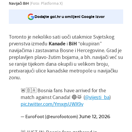
Navijači BiH
(Foto: Platforma X)
Dodajte gol.hr u omiljeni Google izvor
Toronto je nekoliko sati uoči utakmice Svjetskog
prvenstva između
Kanade
i
BiH
“okupiran”
navijačima i zastavama Bosne i Hercegovine. Grad je
preplavljen plavo-žutim bojama, a bh. navijači već su
se ranije tijekom dana okupili u velikom broju,
pretvarajući ulice kanadske metropole u navijačku
zonu.
🚨🇧🇦 Bosnia fans have arrived for the
match against Canada! 🔵🥁 (
@vijesti_ba
)
pic.twitter.com/YmxgsUWX9v
— EuroFoot (@eurofootcom)
June 12, 2026