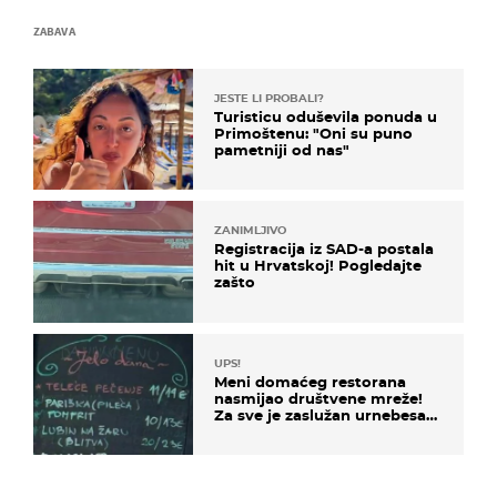
ZABAVA
JESTE LI PROBALI?
Turisticu oduševila ponuda u
Primoštenu: "Oni su puno
pametniji od nas"
ZANIMLJIVO
Registracija iz SAD-a postala
hit u Hrvatskoj! Pogledajte
zašto
UPS!
Meni domaćeg restorana
nasmijao društvene mreže!
Za sve je zaslužan urnebesan
naziv jela