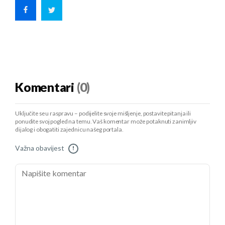
Komentari
(0)
Uključite se u raspravu – podijelite svoje mišljenje, postavite pitanja ili
ponudite svoj pogled na temu. Vaš komentar može potaknuti zanimljiv
dijalog i obogatiti zajednicu našeg portala.
Važna obavijest
!