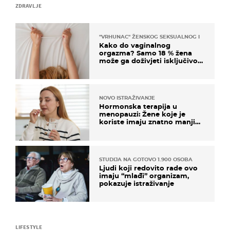
ZDRAVLJE
"VRHUNAC" ŽENSKOG SEKSUALNOG ISKUSTVA
Kako do vaginalnog
orgazma? Samo 18 % žena
može ga doživjeti isključivo
na ovaj način
NOVO ISTRAŽIVANJE
Hormonska terapija u
menopauzi: Žene koje je
koriste imaju znatno manji
rizik od ovoga
STUDIJA NA GOTOVO 1.900 OSOBA
Ljudi koji redovito rade ovo
imaju “mlađi” organizam,
pokazuje istraživanje
LIFESTYLE