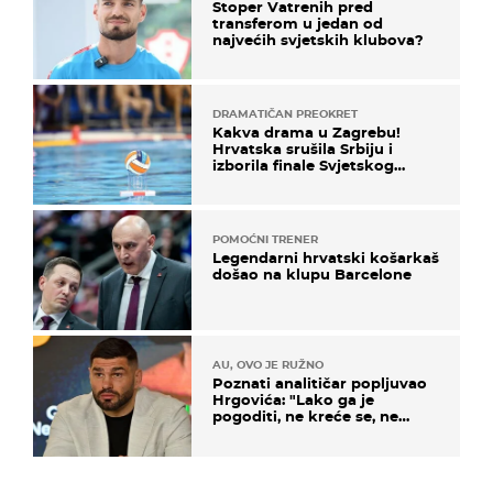
Stoper Vatrenih pred
transferom u jedan od
najvećih svjetskih klubova?
DRAMATIČAN PREOKRET
Kakva drama u Zagrebu!
Hrvatska srušila Srbiju i
izborila finale Svjetskog
prvenstva
POMOĆNI TRENER
Legendarni hrvatski košarkaš
došao na klupu Barcelone
AU, OVO JE RUŽNO
Poznati analitičar popljuvao
Hrgovića: "Lako ga je
pogoditi, ne kreće se, ne
koristi noge..."