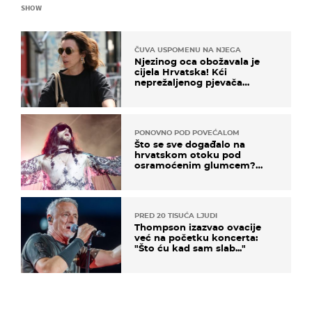
SHOW
ČUVA USPOMENU NA NJEGA
Njezinog oca obožavala je
cijela Hrvatska! Kći
neprežaljenog pjevača
projurila špicom na dva
kotača
PONOVNO POD POVEĆALOM
Što se sve događalo na
hrvatskom otoku pod
osramoćenim glumcem?
Bizarni prizori i danas
izazivaju nevjericu
PRED 20 TISUĆA LJUDI
Thompson izazvao ovacije
već na početku koncerta:
"Što ću kad sam slab..."