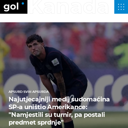
Kanada
APSURD SVIH APSURDA
Najutjecajniji medij sudomaćina
SP-a uništio Amerikance:
"Namjestili su turnir, pa postali
predmet sprdnje"