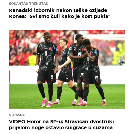
ŠOKANTAN TRENUTAK
Kanadski izbornik nakon teške ozljede
Konea: "Svi smo čuli kako je kost pukla"
STRAŠNO
VIDEO Horor na SP-u: Stravičan dvostruki
prijelom noge ostavio suigrače u suzama