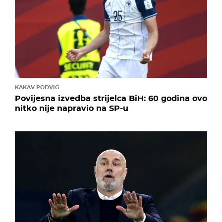
KAKAV PODVIG
Povijesna izvedba strijelca BiH: 60 godina ovo
nitko nije napravio na SP-u