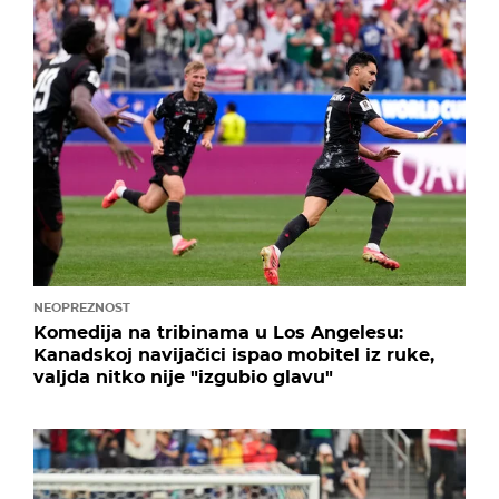
NEOPREZNOST
Komedija na tribinama u Los Angelesu:
Kanadskoj navijačici ispao mobitel iz ruke,
valjda nitko nije "izgubio glavu"