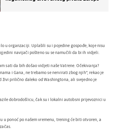
bilo u organzaciji. Uplašili su i pojedine gospođe, koje nisu
jjedini navijači pošteno su se namučili da bi ih vidjeli.
am sati da bih došao vidjeti naše Vatrene. Očekivanja?
ama i Gana, ne trebamo se nervirati zbog njih", rekao je
ad živi prilično daleko od Washingtona, ali svejedno je
azile dobrodošlicu, čak su i lokalni autobsni prijevoznici u
edu u ponoć po našem vremenu, trening će biti otvoren, a
 začas.