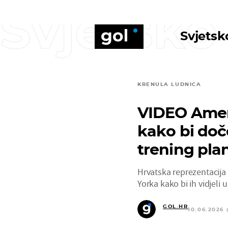
Svjetsko
Svjetsk
KRENULA LUDNICA
VIDEO Ameri
kako bi doče
trening pla
Hrvatska reprezentacija 
Yorka kako bi ih vidjeli u
GOL.HR
10.06.2026 