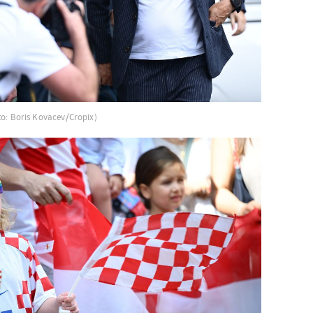
to: Boris Kovacev/Cropix)