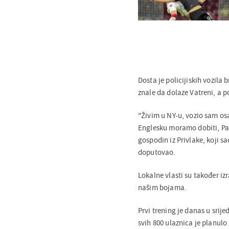
Dosta je policijiskih vozila 
znale da dolaze Vatreni, a po
"Živim u NY-u, vozio sam os
Englesku moramo dobiti, Pan
gospodin iz Privlake, koji s
doputovao.
Lokalne vlasti su također izr
našim bojama.
Prvi trening je danas u srij
svih 800 ulaznica je planulo