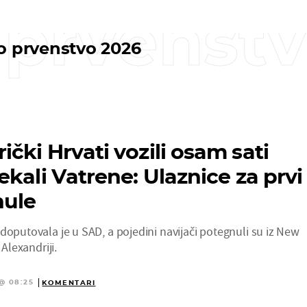
 prvenst
o prvenstvo 2026
čki Hrvati vozili osam sati
kali Vatrene: Ulaznice za prvi
nule
doputovala je u SAD, a pojedini navijači potegnuli su iz New
 Alexandriji.
@ 08:25
KOMENTARI