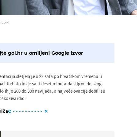
ropix)
te gol.hr u omiljeni Google izvor
tacija sletjela je u 22 sata po hrvatskom vremenu u
 i trebalo im je sat i deset minuta da stignu do svog
lo ih je 200 do 300 navijača, a najveće ovacije dobili su
Joško Gvardiol.
riča