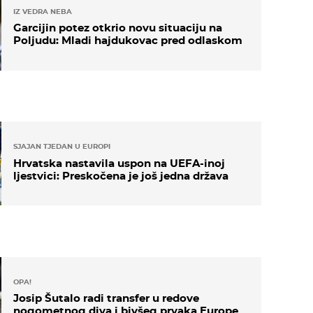
IZ VEDRA NEBA
Garcijin potez otkrio novu situaciju na
Poljudu: Mladi hajdukovac pred odlaskom
SJAJAN TJEDAN U EUROPI
Hrvatska nastavila uspon na UEFA-inoj
ljestvici: Preskočena je još jedna država
OPA!
Josip Šutalo radi transfer u redove
nogometnog diva i bivšeg prvaka Europe