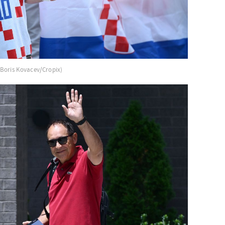
 Boris Kovacev/Cropix)