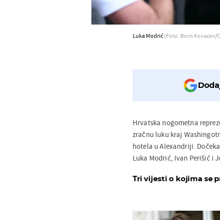
Luka Modrić
(Foto: Boris Kovacev/C
Dodaj
Hrvatska nogometna reprezen
zračnu luku kraj Washingotna
hotela u Alexandriji. Dočeka
Luka Modrić, Ivan Perišić i 
Tri vijesti o kojima se p