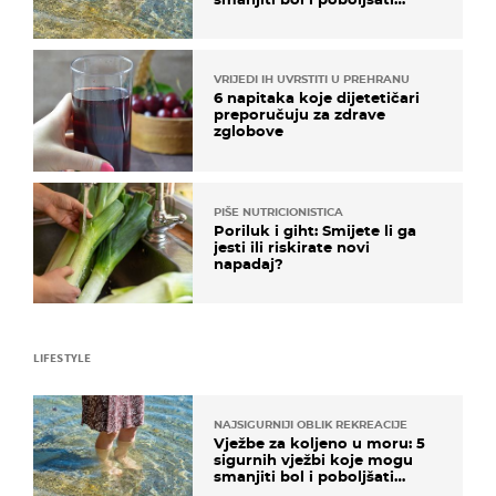
pokretljivost
VRIJEDI IH UVRSTITI U PREHRANU
6 napitaka koje dijetetičari
preporučuju za zdrave
zglobove
PIŠE NUTRICIONISTICA
Poriluk i giht: Smijete li ga
jesti ili riskirate novi
napadaj?
LIFESTYLE
NAJSIGURNIJI OBLIK REKREACIJE
Vježbe za koljeno u moru: 5
sigurnih vježbi koje mogu
smanjiti bol i poboljšati
pokretljivost