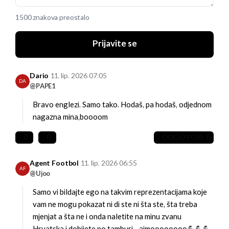
1500 znakova preostalo
Prijavite se
Dario
11. lip. 2026 07:05
DA
@PAPE1
Bravo englezi. Samo tako. Hodaš, pa hodaš, odjednom
nagazna mina,boooom
0
0
ODGOVORITE
Agent Footbol
11. lip. 2026 06:55
AF
@Ujoo
Samo vi bildajte ego na takvim reprezentacijama koje
vam ne mogu pokazat ni di ste ni šta ste, šta treba
mjenjat a šta ne i onda naletite na minu zvanu