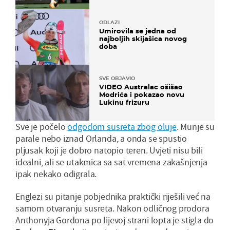
ODLAZI
Umirovila se jedna od
najboljih skijašica novog
doba
SVE OBJAVIO
VIDEO Australac ošišao
Modrića i pokazao novu
Lukinu frizuru
Sve je počelo
odgodom susreta zbog oluje
. Munje su
parale nebo iznad Orlanda, a onda se spustio
pljusak koji je dobro natopio teren. Uvjeti nisu bili
idealni, ali se utakmica sa sat vremena zakašnjenja
ipak nekako odigrala.
Englezi su pitanje pobjednika praktički riješili već na
samom otvaranju susreta. Nakon odličnog prodora
Anthonyja Gordona po lijevoj strani lopta je stigla do