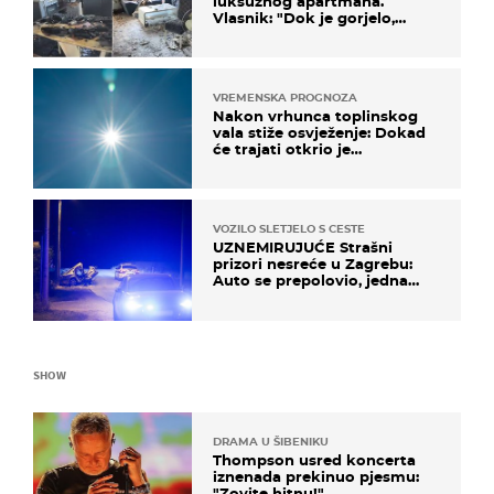
luksuznog apartmana.
Vlasnik: "Dok je gorjelo,
smijali su se, pili i pokazivali
mi srednji prst"
VREMENSKA PROGNOZA
Nakon vrhunca toplinskog
vala stiže osvježenje: Dokad
će trajati otkrio je
meteorolog
VOZILO SLETJELO S CESTE
UZNEMIRUJUĆE Strašni
prizori nesreće u Zagrebu:
Auto se prepolovio, jedna
osoba poginula
SHOW
DRAMA U ŠIBENIKU
Thompson usred koncerta
iznenada prekinuo pjesmu:
"Zovite hitnu!"