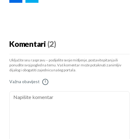
Komentari
(2)
Uključite se u raspravu – podijelite svoje mišljenje, postavite pitanja ili
ponudite svoj pogled na temu. Vaš komentar može potaknuti zanimljiv
dijalog i obogatiti zajednicu našeg portala.
Važna obavijest
!