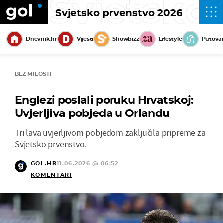
Svjetsko
Svjetsko prvenstvo 2026
Dnevnik.hr
Vijesti
Showbizz
Lifestyle
Putova
BEZ MILOSTI
Englezi poslali poruku Hrvatskoj:
Uvjerljiva pobjeda u Orlandu
Tri lava uvjerljivom pobjedom zaključila pripreme za
Svjetsko prvenstvo.
GOL.HR
11.06.2026 @ 06:52
KOMENTARI