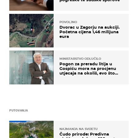
POVOLJNO
Dvorac u Zagorju na aukciji.
Početna cijena 1,46 milijuna
eura
MINISTARSTVO ODLUČILO
Pogon za preradu litija u
Gospiću mora na procjenu
utjecaja na okoliš, evo što
kaže ulagač
PUTOVANJA
NAJMANJA NA SVIJETU
Čudo prirode: Predivna