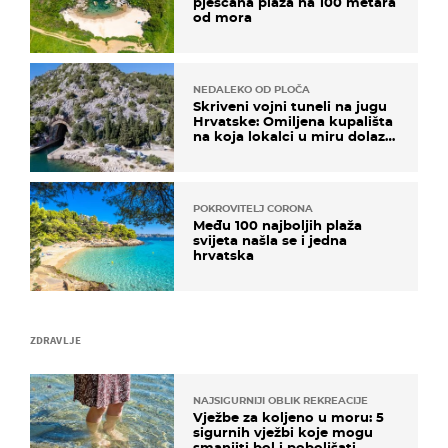
pješčana plaža na 100 metara
od mora
NEDALEKO OD PLOČA
Skriveni vojni tuneli na jugu
Hrvatske: Omiljena kupališta
na koja lokalci u miru dolaze
roniti i skakati u more
POKROVITELJ CORONA
Među 100 najboljih plaža
svijeta našla se i jedna
hrvatska
ZDRAVLJE
NAJSIGURNIJI OBLIK REKREACIJE
Vježbe za koljeno u moru: 5
sigurnih vježbi koje mogu
smanjiti bol i poboljšati