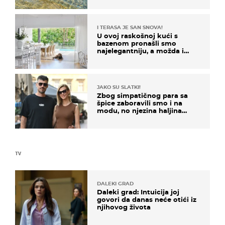
I TERASA JE SAN SNOVA!
U ovoj raskošnoj kući s
bazenom pronašli smo
najelegantniju, a možda i
najljepšu bijelu kuhinju
JAKO SU SLATKI!
Zbog simpatičnog para sa
špice zaboravili smo i na
modu, no njezina haljina
itekako nas se dojmila
TV
DALEKI GRAD
Daleki grad: Intuicija joj
govori da danas neće otići iz
njihovog života