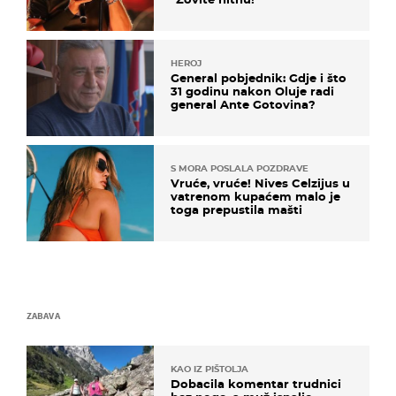
HEROJ
General pobjednik: Gdje i što
31 godinu nakon Oluje radi
general Ante Gotovina?
S MORA POSLALA POZDRAVE
Vruće, vruće! Nives Celzijus u
vatrenom kupaćem malo je
toga prepustila mašti
ZABAVA
KAO IZ PIŠTOLJA
Dobacila komentar trudnici