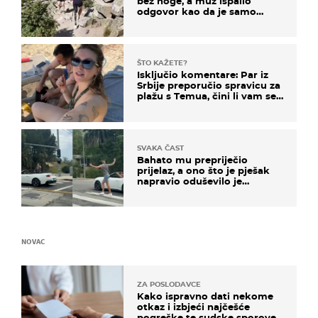
bez noge, a muž ispalio
odgovor kao da je samo
čekao…
ŠTO KAŽETE?
Isključio komentare: Par iz
Srbije preporučio spravicu za
plažu s Temua, čini li vam se
ovo sigurnim?
SVAKA ČAST
Bahato mu prepriječio
prijelaz, a ono što je pješak
napravio oduševilo je
društvene mreže
NOVAC
ZA POSLODAVCE
Kako ispravno dati nekome
otkaz i izbjeći najčešće
pogreške te sudske sporove