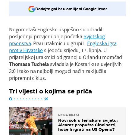
Dodajte gol.hr u omiljeni Google izvor
Nogometaši Engleske uspješno su odradili
posljednju provjeru prije početka
Svjetskog
prvenstva
. Prvu utakmicu u grupi L
Engleska igra
protiv Hrvatske
sljedeću srijedu, 17. lipnja. U
prijateljskoj utakmici odigranoj u Orlandu momčad
Thomasa Tuchela
svladala je Kostariku s uvjerljivih
3:0 i tako na najbolji mogući način zaključila
pripremni ciklus.
Tri vijesti o kojima se priča
NEMA KRAJA
Novi šok u teniskom svijetu:
Alcaraz propušta Cincinatti,
hoće li igrati na US Openu?