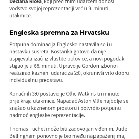
Declana Ricea
, koji preciznim udarcem donosi
vodstvo svojoj reprezentaciji već u 9. minuti
utakmice.
Engleska spremna za Hrvatsku
Potpuna dominacija Engleske nastavila se i u
nastavku susreta. Kostarika gotovo da nije
uspijevala izaći iz vlastite polovice, a novi pogodak
stigao je u 68. minuti. Upravo je Gordon izborio i
realizirao kazneni udarac za 2:0, okrunivši vrlo dobru
individualnu predstavu.
Konačnih 3:0 postavio je Ollie Watkins tri minute
prije kraja utakmice. Napadač Aston Ville najbolje se
snašao u kaznenom prostoru i potvrdio potpunu
nadmoć engleske reprezentacije.
Thomas Tuchel može biti zadovoljan viđenim. Jude
Bellingham ponovno je bio među najzapaženijima,