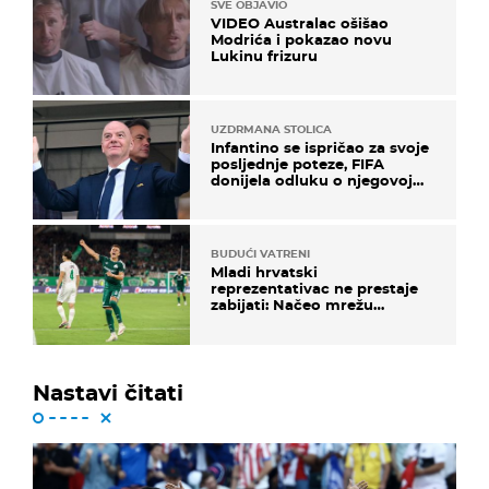
SVE OBJAVIO
VIDEO Australac ošišao
Modrića i pokazao novu
Lukinu frizuru
UZDRMANA STOLICA
Infantino se ispričao za svoje
posljednje poteze, FIFA
donijela odluku o njegovoj
sudbini
BUDUĆI VATRENI
Mladi hrvatski
reprezentativac ne prestaje
zabijati: Načeo mrežu
bugarskog velikana
Nastavi čitati