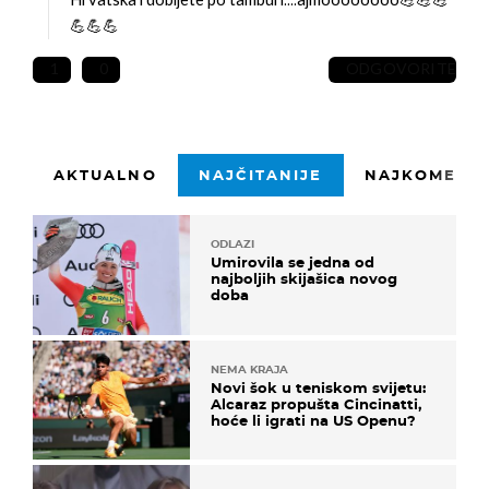
Hrvatska i dobijete po tamburi....ajmoooooooo💪💪💪
💪💪💪
1
0
ODGOVORITE
AKTUALNO
NAJČITANIJE
NAJKOMENTI
ODLAZI
Umirovila se jedna od
najboljih skijašica novog
doba
NEMA KRAJA
Novi šok u teniskom svijetu:
Alcaraz propušta Cincinatti,
hoće li igrati na US Openu?