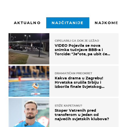
AKTUALNO
NAJČITANIJE
NAJKOMENTI
CIPELARILI GA DOK JE LEŽAO
VIDEO Pojavila se nova
snimka tučnjave BBB-a i
Torcide: "Je*ote, pa ubit će
ga!"
DRAMATIČAN PREOKRET
Kakva drama u Zagrebu!
Hrvatska srušila Srbiju i
izborila finale Svjetskog
prvenstva
STIŽE KAPETANU?
Stoper Vatrenih pred
transferom u jedan od
najvećih svjetskih klubova?