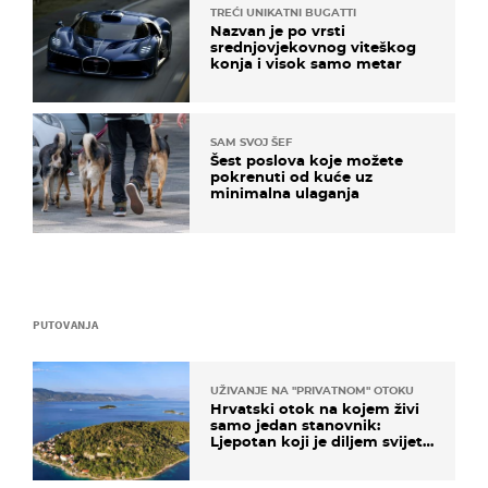
TREĆI UNIKATNI BUGATTI
Nazvan je po vrsti
srednjovjekovnog viteškog
konja i visok samo metar
SAM SVOJ ŠEF
Šest poslova koje možete
pokrenuti od kuće uz
minimalna ulaganja
PUTOVANJA
UŽIVANJE NA "PRIVATNOM" OTOKU
Hrvatski otok na kojem živi
samo jedan stanovnik:
Ljepotan koji je diljem svijeta
poznat po svojem "bijelom
zlatu"