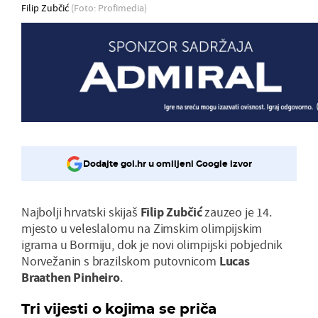
Filip Zubčić
(Foto: Profimedia)
Dodajte gol.hr u omiljeni Google izvor
Najbolji hrvatski skijaš
Filip
Zubčić
zauzeo je 14.
mjesto u veleslalomu na Zimskim olimpijskim
igrama u Bormiju, dok je novi olimpijski pobjednik
Norvežanin s brazilskom putovnicom
Lucas
Braathen
Pinheiro
.
Tri vijesti o kojima se priča