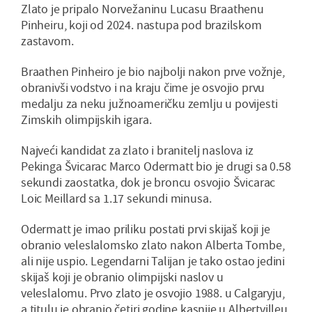
Zlato je pripalo Norvežaninu Lucasu Braathenu
Pinheiru, koji od 2024. nastupa pod brazilskom
zastavom.
Braathen Pinheiro je bio najbolji nakon prve vožnje,
obranivši vodstvo i na kraju čime je osvojio prvu
medalju za neku južnoameričku zemlju u povijesti
Zimskih olimpijskih igara.
Najveći kandidat za zlato i branitelj naslova iz
Pekinga Švicarac Marco Odermatt bio je drugi sa 0.58
sekundi zaostatka, dok je broncu osvojio Švicarac
Loic Meillard sa 1.17 sekundi minusa.
Odermatt je imao priliku postati prvi skijaš koji je
obranio veleslalomsko zlato nakon Alberta Tombe,
ali nije uspio. Legendarni Talijan je tako ostao jedini
skijaš koji je obranio olimpijski naslov u
veleslalomu. Prvo zlato je osvojio 1988. u Calgaryju,
a titulu je obranio četiri godine kasnije u Albertvilleu.