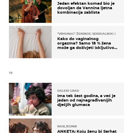
Jedan efektan komad bio je
dovoljan da Vannina ljetna
kombinacija zablista
"VRHUNAC" ŽENSKOG SEKSUALNOG ISKUSTVA
Kako do vaginalnog
orgazma? Samo 18 % žena
može ga doživjeti isključivo
na ovaj način
TV
DALEKI GRAD
Ima tek šest godina, a već je
jedan od najnagrađivanijih
dječjih glumaca
NASLJEDNIK
ANKETA: Koju ženu bi Serhat