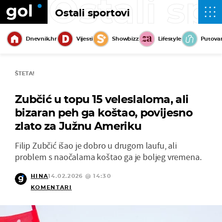
Ostali sp
Ostali sportovi
Dnevnik.hr
Vijesti
Showbizz
Lifestyle
Putova
ŠTETA!
Zubčić u topu 15 veleslaloma, ali
bizaran peh ga koštao, povijesno
zlato za Južnu Ameriku
Filip Zubčić išao je dobro u drugom laufu, ali
problem s naočalama koštao ga je boljeg vremena.
HINA
14.02.2026 @ 14:30
KOMENTARI