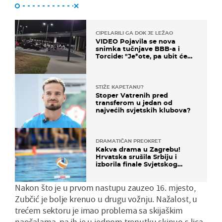
CIPELARILI GA DOK JE LEŽAO
VIDEO Pojavila se nova
snimka tučnjave BBB-a i
Torcide: "Je*ote, pa ubit će
ga!"
STIŽE KAPETANU?
Stoper Vatrenih pred
transferom u jedan od
najvećih svjetskih klubova?
DRAMATIČAN PREOKRET
Kakva drama u Zagrebu!
Hrvatska srušila Srbiju i
izborila finale Svjetskog
prvenstva
Nakon što je u prvom nastupu zauzeo 16. mjesto,
Zubčić je bolje krenuo u drugu vožnju. Nažalost, u
trećem sektoru je imao problema sa skijaškim
naočalama, pa ih je u jednom trenutku skinuo s lica.