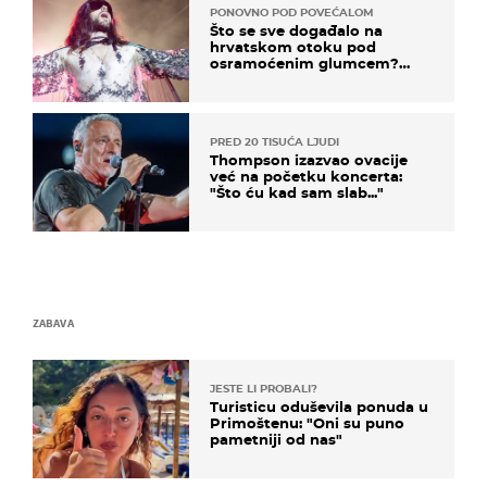
PONOVNO POD POVEĆALOM
Što se sve događalo na
hrvatskom otoku pod
osramoćenim glumcem?
Bizarni prizori i danas
izazivaju nevjericu
PRED 20 TISUĆA LJUDI
Thompson izazvao ovacije
već na početku koncerta:
"Što ću kad sam slab..."
ZABAVA
JESTE LI PROBALI?
Turisticu oduševila ponuda u
Primoštenu: "Oni su puno
pametniji od nas"