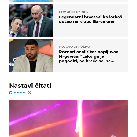
POMOĆNI TRENER
Legendarni hrvatski košarkaš
došao na klupu Barcelone
AU, OVO JE RUŽNO
Poznati analitičar popljuvao
Hrgovića: "Lako ga je
pogoditi, ne kreće se, ne
koristi noge..."
Nastavi čitati