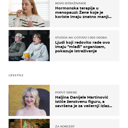
NOVO ISTRAŽIVANJE
Hormonska terapija u
menopauzi: Žene koje je
koriste imaju znatno manji
rizik od ovoga
STUDIJA NA GOTOVO 1.900 OSOBA
Ljudi koji redovito rade ovo
imaju “mlađi” organizam,
pokazuje istraživanje
LIFESTYLE
POPUT SIRENE
Haljina Danijele Martinović
ističe ženstvenu figuru, a
savršena je za večernji izlazak
na moru
ZA KONCERT