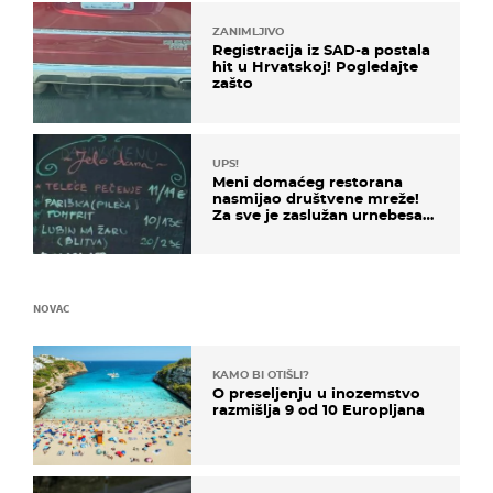
ZANIMLJIVO
Registracija iz SAD-a postala
hit u Hrvatskoj! Pogledajte
zašto
UPS!
Meni domaćeg restorana
nasmijao društvene mreže!
Za sve je zaslužan urnebesan
naziv jela
NOVAC
KAMO BI OTIŠLI?
O preseljenju u inozemstvo
razmišlja 9 od 10 Europljana