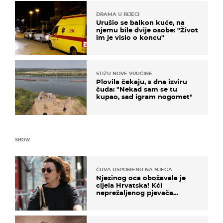
DRAMA U RIJECI
Urušio se balkon kuće, na
njemu bile dvije osobe: "Život
im je visio o koncu"
STIŽU NOVE VRUĆINE
Plovila čekaju, s dna izviru
čuda: "Nekad sam se tu
kupao, sad igram nogomet"
SHOW
ČUVA USPOMENU NA NJEGA
Njezinog oca obožavala je
cijela Hrvatska! Kći
neprežaljenog pjevača
projurila špicom na dva
kotača