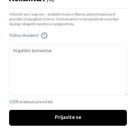
Uključite se u raspravu – podijelite svoje mišljenje, postavite pitanja ili
ponudite svoj pogled na temu. Vaš komentar može potaknuti zanimljiv
dijalog i obogatiti zajednicu našeg portala.
Važna obavijest
!
1500 znakova preostalo
Prijavite se