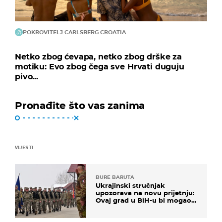
POKROVITELJ CARLSBERG CROATIA
Netko zbog ćevapa, netko zbog drške za
motiku: Evo zbog čega sve Hrvati duguju
pivo...
Pronađite što vas zanima
VIJESTI
BURE BARUTA
Ukrajinski stručnjak
upozorava na novu prijetnju:
Ovaj grad u BiH-u bi mogao
biti žarište