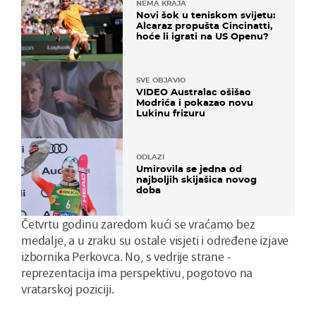
NEMA KRAJA
Novi šok u teniskom svijetu:
Alcaraz propušta Cincinatti,
hoće li igrati na US Openu?
SVE OBJAVIO
VIDEO Australac ošišao
Modrića i pokazao novu
Lukinu frizuru
ODLAZI
Umirovila se jedna od
najboljih skijašica novog
doba
Četvrtu godinu zaredom kući se vraćamo bez
medalje, a u zraku su ostale visjeti i određene izjave
izbornika Perkovca. No, s vedrije strane -
reprezentacija ima perspektivu, pogotovo na
vratarskoj poziciji.