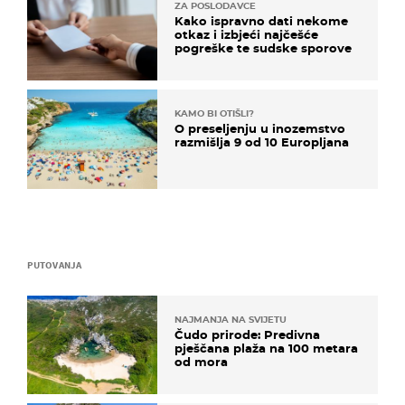
ZA POSLODAVCE
Kako ispravno dati nekome
otkaz i izbjeći najčešće
pogreške te sudske sporove
KAMO BI OTIŠLI?
O preseljenju u inozemstvo
razmišlja 9 od 10 Europljana
PUTOVANJA
NAJMANJA NA SVIJETU
Čudo prirode: Predivna
pješčana plaža na 100 metara
od mora