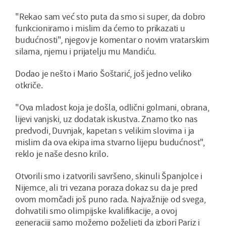
"Rekao sam već sto puta da smo si super, da dobro
funkcioniramo i mislim da ćemo to prikazati u
budućnosti", njegov je komentar o novim vratarskim
silama, njemu i prijatelju mu Mandiću.
Dodao je nešto i Mario Šoštarić, još jedno veliko
otkriče.
"Ova mladost koja je došla, odlični golmani, obrana,
lijevi vanjski, uz dodatak iskustva. Znamo tko nas
predvodi, Duvnjak, kapetan s velikim slovima i ja
mislim da ova ekipa ima stvarno lijepu budućnost",
reklo je naše desno krilo.
Otvorili smo i zatvorili savršeno, skinuli Španjolce i
Nijemce, ali tri vezana poraza dokaz su da je pred
ovom momčadi još puno rada. Najvažnije od svega,
dohvatili smo olimpijske kvalifikacije, a ovoj
generaciji samo možemo poželjeti da izbori Pariz i