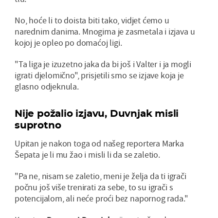
No, hoće li to doista biti tako, vidjet ćemo u
narednim danima. Mnogima je zasmetala i izjava u
kojoj je opleo po domaćoj ligi.
"Ta liga je izuzetno jaka da bi još i Valter i ja mogli
igrati djelomično", prisjetili smo se izjave koja je
glasno odjeknula.
Nije požalio izjavu, Duvnjak misli
suprotno
Upitan je nakon toga od našeg reportera Marka
Šepata je li mu žao i misli li da se zaletio.
"Pa ne, nisam se zaletio, meni je želja da ti igrači
počnu još više trenirati za sebe, to su igrači s
potencijalom, ali neće proći bez napornog rada."