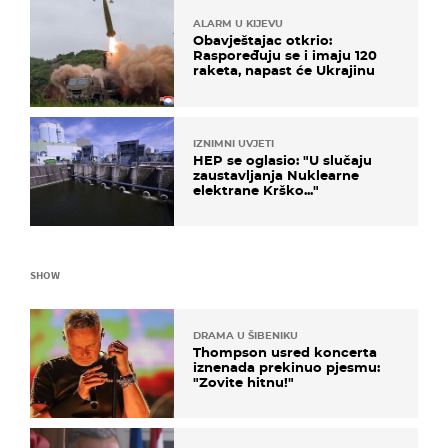
ALARM U KIJEVU
Obavještajac otkrio:
Raspoređuju se i imaju 120
raketa, napast će Ukrajinu
IZNIMNI UVJETI
HEP se oglasio: "U slučaju
zaustavljanja Nuklearne
elektrane Krško..."
SHOW
DRAMA U ŠIBENIKU
Thompson usred koncerta
iznenada prekinuo pjesmu:
"Zovite hitnu!"