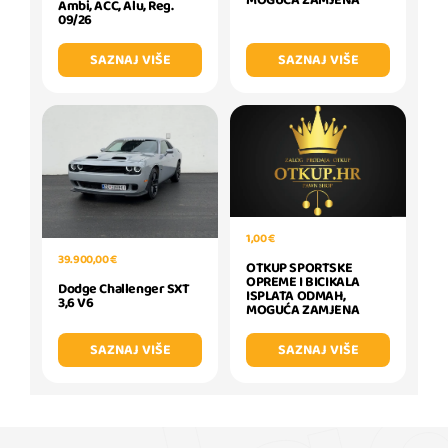
Ambi, ACC, Alu, Reg.
09/26
SAZNAJ VIŠE
SAZNAJ VIŠE
1,00 €
39.900,00 €
OTKUP SPORTSKE
OPREME I BICIKALA
Dodge Challenger SXT
ISPLATA ODMAH,
3,6 V6
MOGUĆA ZAMJENA
SAZNAJ VIŠE
SAZNAJ VIŠE