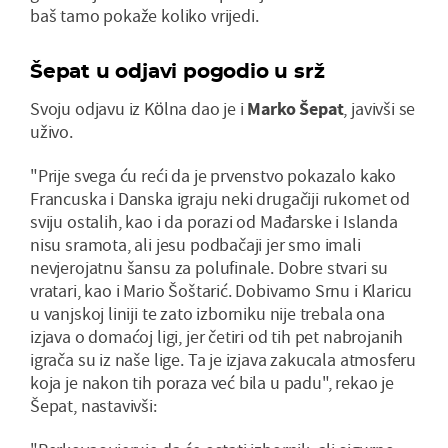
baš tamo pokaže koliko vrijedi.
Šepat u odjavi pogodio u srž
Svoju odjavu iz Kölna dao je i
Marko Šepat
, javivši se
uživo.
"Prije svega ću reći da je prvenstvo pokazalo kako
Francuska i Danska igraju neki drugačiji rukomet od
sviju ostalih, kao i da porazi od Mađarske i Islanda
nisu sramota, ali jesu podbačaji jer smo imali
nevjerojatnu šansu za polufinale. Dobre stvari su
vratari, kao i Mario Šoštarić. Dobivamo Srnu i Klaricu
u vanjskoj liniji te zato izborniku nije trebala ona
izjava o domaćoj ligi, jer četiri od tih pet nabrojanih
igrača su iz naše lige. Ta je izjava zakucala atmosferu
koja je nakon tih poraza već bila u padu", rekao je
Šepat, nastavivši: