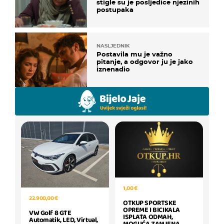
stigle su je posljedice njezinih
postupaka
NASLJEDNIK
Postavila mu je važno
pitanje, a odgovor ju je jako
iznenadio
1,00 €
22.900,00 €
OTKUP SPORTSKE
OPREME I BICIKALA
VW Golf 8 GTE
ISPLATA ODMAH,
Automatik, LED, Virtual,
MOGUĆA ZAMJENA