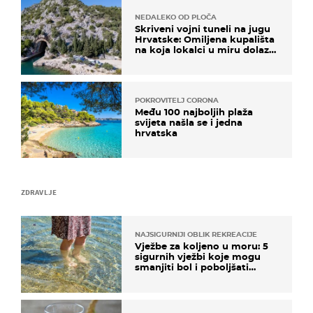
NEDALEKO OD PLOČA
Skriveni vojni tuneli na jugu
Hrvatske: Omiljena kupališta
na koja lokalci u miru dolaze
roniti i skakati u more
POKROVITELJ CORONA
Među 100 najboljih plaža
svijeta našla se i jedna
hrvatska
ZDRAVLJE
NAJSIGURNIJI OBLIK REKREACIJE
Vježbe za koljeno u moru: 5
sigurnih vježbi koje mogu
smanjiti bol i poboljšati
pokretljivost