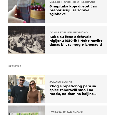
VRIJEDI IH UVRSTITI U PREHRANU
6 napitaka koje dijetetičari
preporučuju za zdrave
zglobove
DANAS DJELUJU NEOBIČNO
Kako su žene održavale
higijenu 1950-ih? Neke navike
danas bi vas mogle iznenaditi
LIFESTYLE
JAKO SU SLATKI!
Zbog simpatičnog para sa
špice zaboravili smo i na
modu, no damina haljina
itekako nas se dojmila
I TERASA JE SAN SNOVA!