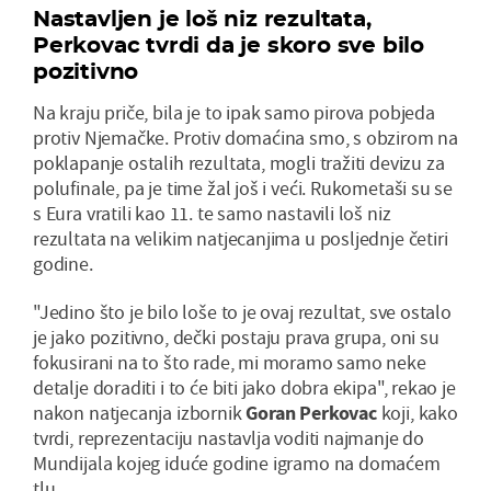
Nastavljen je loš niz rezultata,
Perkovac tvrdi da je skoro sve bilo
pozitivno
Na kraju priče, bila je to ipak samo pirova pobjeda
protiv Njemačke. Protiv domaćina smo, s obzirom na
poklapanje ostalih rezultata, mogli tražiti devizu za
polufinale, pa je time žal još i veći. Rukometaši su se
s Eura vratili kao 11. te samo nastavili loš niz
rezultata na velikim natjecanjima u posljednje četiri
godine.
"Jedino što je bilo loše to je ovaj rezultat, sve ostalo
je jako pozitivno, dečki postaju prava grupa, oni su
fokusirani na to što rade, mi moramo samo neke
detalje doraditi i to će biti jako dobra ekipa", rekao je
nakon natjecanja izbornik
Goran Perkovac
koji, kako
tvrdi, reprezentaciju nastavlja voditi najmanje do
Mundijala kojeg iduće godine igramo na domaćem
tlu.