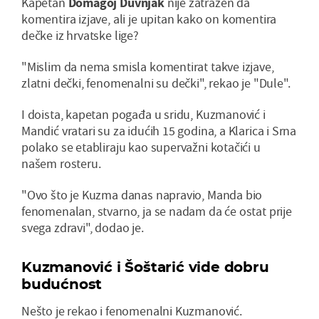
Kapetan
Domagoj Duvnjak
nije zatražen da
komentira izjave, ali je upitan kako on komentira
dečke iz hrvatske lige?
"Mislim da nema smisla komentirat takve izjave,
zlatni dečki, fenomenalni su dečki", rekao je "Dule".
I doista, kapetan pogađa u sridu, Kuzmanović i
Mandić vratari su za idućih 15 godina, a Klarica i Srna
polako se etabliraju kao supervažni kotačići u
našem rosteru.
"Ovo što je Kuzma danas napravio, Manda bio
fenomenalan, stvarno, ja se nadam da će ostat prije
svega zdravi", dodao je.
Kuzmanović i Šoštarić vide dobru
budućnost
Nešto je rekao i fenomenalni Kuzmanović.