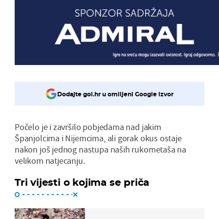
Dodajte gol.hr u omiljeni Google izvor
Počelo je i završilo pobjedama nad jakim
Španjolcima i Nijemcima, ali gorak okus ostaje
nakon još jednog nastupa naših rukometaša na
velikom natjecanju.
Tri vijesti o kojima se priča