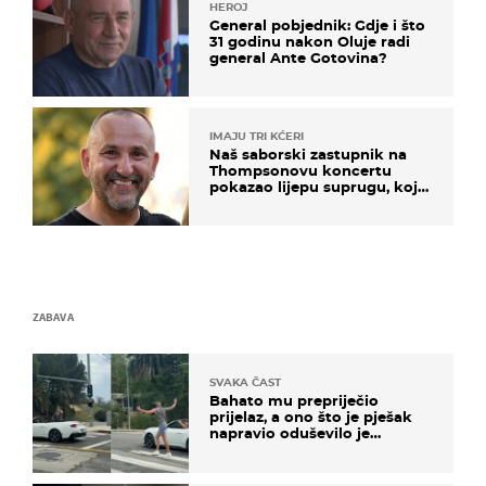
HEROJ
General pobjednik: Gdje i što
31 godinu nakon Oluje radi
general Ante Gotovina?
IMAJU TRI KĆERI
Naš saborski zastupnik na
Thompsonovu koncertu
pokazao lijepu suprugu, koja
godinama izbjegava javnost
ZABAVA
SVAKA ČAST
Bahato mu prepriječio
prijelaz, a ono što je pješak
napravio oduševilo je
društvene mreže