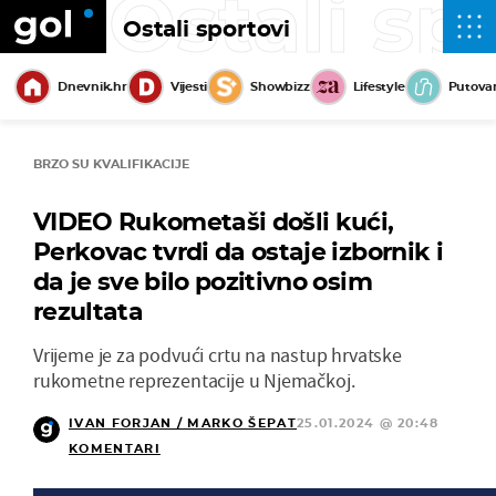
Ostali sp
Ostali sportovi
Dnevnik.hr
Vijesti
Showbizz
Lifestyle
Putova
BRZO SU KVALIFIKACIJE
VIDEO Rukometaši došli kući,
Perkovac tvrdi da ostaje izbornik i
da je sve bilo pozitivno osim
rezultata
Vrijeme je za podvući crtu na nastup hrvatske
rukometne reprezentacije u Njemačkoj.
IVAN FORJAN / MARKO ŠEPAT
25.01.2024 @ 20:48
KOMENTARI