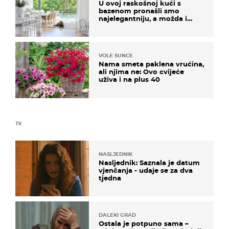
U ovoj raskošnoj kući s
bazenom pronašli smo
najelegantniju, a možda i
najljepšu bijelu kuhinju
VOLE SUNCE
Nama smeta paklena vrućina,
ali njima ne: Ovo cvijeće
uživa i na plus 40
TV
NASLJEDNIK
Nasljednik: Saznala je datum
vjenčanja - udaje se za dva
tjedna
DALEKI GRAD
Ostala je potpuno sama –