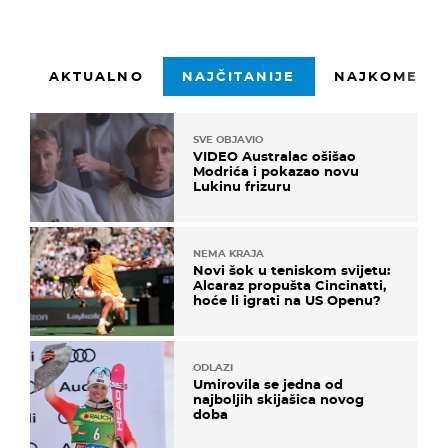
AKTUALNO
NAJČITANIJE
NAJKOMENTI
SVE OBJAVIO
VIDEO Australac ošišao
Modrića i pokazao novu
Lukinu frizuru
NEMA KRAJA
Novi šok u teniskom svijetu:
Alcaraz propušta Cincinatti,
hoće li igrati na US Openu?
ODLAZI
Umirovila se jedna od
najboljih skijašica novog
doba