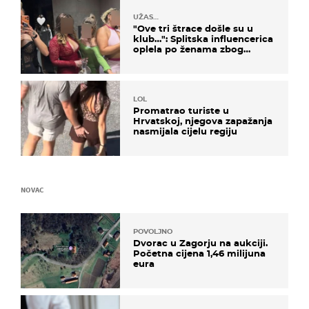
UŽAS…
"Ove tri štrace došle su u
klub…": Splitska influencerica
oplela po ženama zbog
užasnog ponašanja
LOL
Promatrao turiste u
Hrvatskoj, njegova zapažanja
nasmijala cijelu regiju
NOVAC
POVOLJNO
Dvorac u Zagorju na aukciji.
Početna cijena 1,46 milijuna
eura