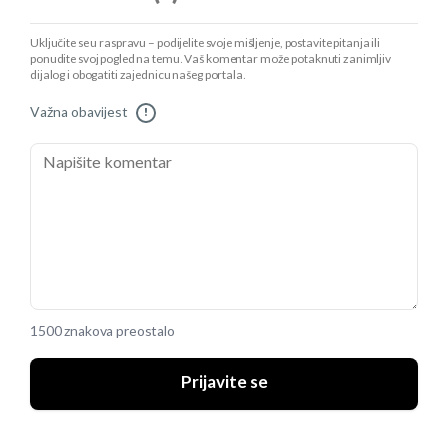
Uključite se u raspravu – podijelite svoje mišljenje, postavite pitanja ili
ponudite svoj pogled na temu. Vaš komentar može potaknuti zanimljiv
dijalog i obogatiti zajednicu našeg portala.
Važna obavijest
!
1500 znakova preostalo
Prijavite se