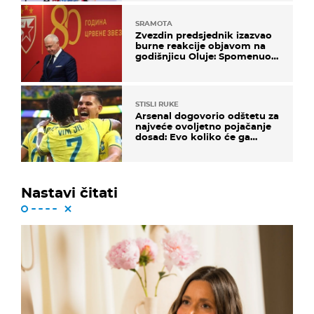
SRAMOTA
Zvezdin predsjednik izazvao
burne reakcije objavom na
godišnjicu Oluje: Spomenuo
Knin i srpsku zastavu
STISLI RUKE
Arsenal dogovorio odštetu za
najveće ovoljetno pojačanje
dosad: Evo koliko će ga
platiti
Nastavi čitati