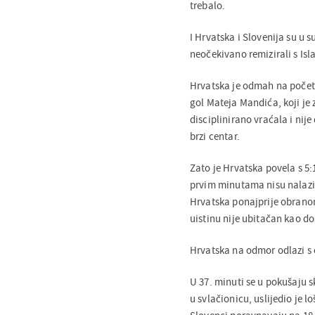
trebalo.
I Hrvatska i Slovenija su u s
neočekivano remizirali s Is
Hrvatska je odmah na početk
gol Mateja Mandića, koji je 
disciplinirano vraćala i nij
brzi centar.
Zato je Hrvatska povela s 5:1,
prvim minutama nisu nalazil
Hrvatska ponajprije obranom 
uistinu nije ubitačan kao do
Hrvatska na odmor odlazi s o
U 37. minuti se u pokušaju s
u svlačionicu, uslijedio je 