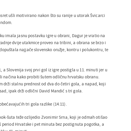
usret ušli motivirano nakon što su ranije u utorak Švicarci
landom.
u imala jasnu postavku igre u obrani, Dagur je vratio na
zadnje dvije utakmice proveo na tribini, a obrana se brzo i
e dopuštala najjače slovensko oružje, kontru i polukontru, te
 a Slovenija svoj prvi gol iz igre postigla u 11. minuti jer u
i načina kako probiti šutem odličnu hrvatsku obranu.
drži stalnu prednost od dva do četiri gola, a napad, koji
sad, ipak drži odlični David Mandić s tri gola.
bećavajućih tri gola razlike (14:11).
kok-šuta teže ozlijedio Zvonimir Srna, koji je odmah otišao
loš period Hrvatske i pet minuta bez postignuta pogotka, a