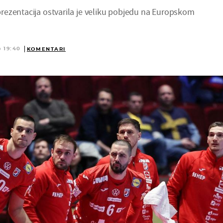
ezentacija ostvarila je veliku pobjedu na Europskom
@ 19:40
KOMENTARI