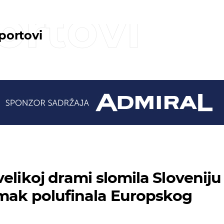
ortovi
sportovi
elikoj drami slomila Sloveniju 
mak polufinala Europskog