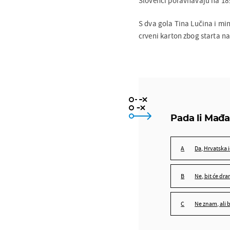
Slovenci poravnavaju na 18:
S dva gola Tina Lučina i mini
crveni karton zbog starta n
Pada li Mađa
da, Hrvatska
ne, bit će dr
ne znam, ali 