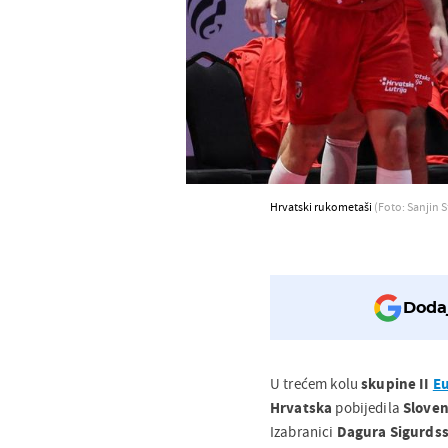
Hrvatski rukometaši
(Foto: Sanjin S
Dodaj
U trećem kolu
skupine II
E
Hrvatska
pobijedila
Sloven
Izabranici
Dagura Sigurds