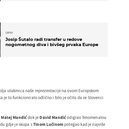
OPA!
Josip Šutalo radi transfer u redove
nogometnog diva i bivšeg prvaka Europe
olja utakmica naše reprezentacije na ovom Europskom
je to funkcioniralo odlično i bilo je očito da se Slovenci
o
Matej Mandić
dok je
David Mandić
odigrao fenomenalnu
adu gdje je skupa s
Tinom Lučinom
potegao kad je najviše