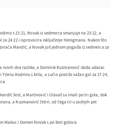
odimo s 23:21, Novak iz sedmerca smanjuje na 23:22, a
l za 24:22 i isprovocira isključenje Henigmana. Nakon što
zvraća Mandić, a Novak još jednom pogađa iz sedmerca za
 za novih dva razlike, a Dominik Kuzmanović skida udarac
ilenu Kodrinu s krila, a Lučin postiže važan gol za 27:24,
ica.
Mandić šest, a Martinović i Glavaš su imali po tri gola, dok
rana, a Kuzmanović četiri, od čega tri u zadnjih pet
en Makuc i Domen Novak s po šest golova.