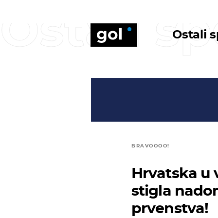
Ostali sp
Ostali 
BRAVOOOO!
Hrvatska u v
stigla nado
prvenstva!