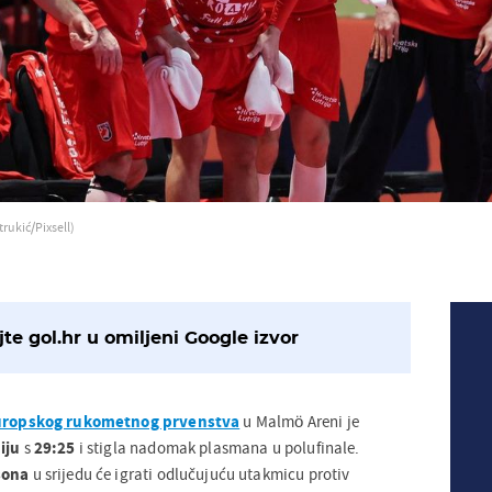
trukić/Pixsell)
te gol.hr u omiljeni Google izvor
uropskog rukometnog prvenstva
u Malmö Areni je
iju
s
29:25
i stigla nadomak plasmana u polufinale.
sona
u srijedu će igrati odlučujuću utakmicu protiv