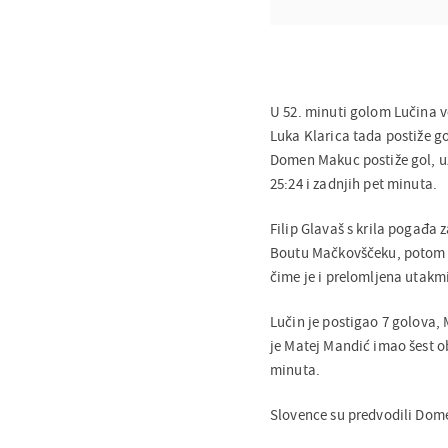
U 52. minuti golom Lučina v
Luka Klarica tada postiže go
Domen Makuc postiže gol, u
25:24 i zadnjih pet minuta.
Filip Glavaš s krila pogađa
Boutu Mačkovščeku, potom i T
čime je i prelomljena utakm
Lučin je postigao 7 golova, 
je Matej Mandić imao šest ob
minuta.
Slovence su predvodili Dom