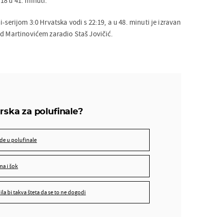
18 u 41. minuti.
-serijom 3:0 Hrvatska vodi s 22:19, a u 48. minuti je izravan
ad Martinovićem zaradio Staš Jovičić.
da, Hrvatska ide u polufinale
rska za polufinale?
ne, bit će drama i šok
ne znam, ali bila bi takva šteta da se to ne dogodi
 ide u polufinale
ama i šok
bila bi takva šteta da se to ne dogodi