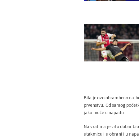
Bila je ovo obrambeno najb
prvenstvu. Od samog početka 
jako muče u napadu.
Na vratima je vrlo dobar bi
utakmicu i u obrani i u nap