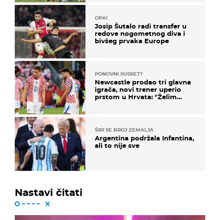
OPA!
Josip Šutalo radi transfer u
redove nogometnog diva i
bivšeg prvaka Europe
PONOVNI SUSRET?
Newcastle prodao tri glavna
igrača, novi trener uperio
prstom u Hrvata: "Želim
njega!"
ŠIRI SE BROJ ZEMALJA
Argentina podržala Infantina,
ali to nije sve
Nastavi čitati