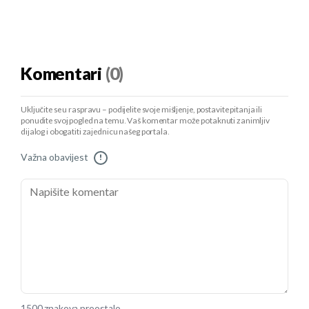
Komentari
(0)
Uključite se u raspravu – podijelite svoje mišljenje, postavite pitanja ili
ponudite svoj pogled na temu. Vaš komentar može potaknuti zanimljiv
dijalog i obogatiti zajednicu našeg portala.
Važna obavijest
!
1500 znakova preostalo