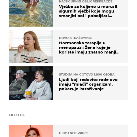
NAJSIGURNIJI OBLIK REKREACIJE
Vježbe za koljeno u moru: 5
sigurnih vježbi koje mogu
smanjiti bol i poboljšati
pokretljivost
NOVO ISTRAŽIVANJE
Hormonska terapija u
menopauzi: Žene koje je
koriste imaju znatno manji
rizik od ovoga
STUDIJA NA GOTOVO 1.900 OSOBA
Ljudi koji redovito rade ovo
imaju “mlađi” organizam,
pokazuje istraživanje
LIFESTYLE
U NOJ NIJE VRUĆE