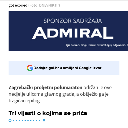
gol expired
(Foto: DNEVNIK.hr)
Dodajte gol.hr u omiljeni Google izvor
Zagrebački proljetni polumaraton
održan je ove
nedjelje ulicama glavnog grada, a obilježio ga je
tragičan epilog.
Tri vijesti o kojima se priča