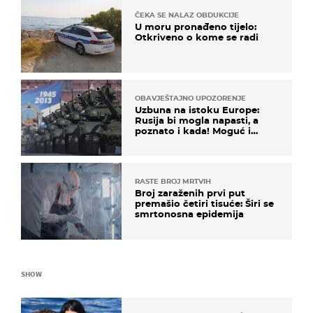
ČEKA SE NALAZ OBDUKCIJE
U moru pronađeno tijelo:
Otkriveno o kome se radi
OBAVJEŠTAJNO UPOZORENJE
Uzbuna na istoku Europe:
Rusija bi mogla napasti, a
poznato i kada! Moguć i
kopneni upad u članicu
NATO-a
RASTE BROJ MRTVIH
Broj zaraženih prvi put
premašio četiri tisuće: Širi se
smrtonosna epidemija
SHOW