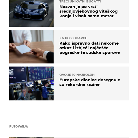
TREĆI UNIKATNI BUGATTI
Nazvan je po vrsti
srednjovjekovnog viteškog
konja i visok samo metar
ZA POSLODAVCE
Kako ispravno dati nekome
otkaz i izbjeći najčešće
pogreške te sudske sporove
OVO JE 10 NAJBOLJIH
Europske dionice dosegnule
su rekordne razine
PUTOVANJA