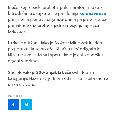
Inače, Zagrebački proljetni polumaraton trebao je
biti održan u ožujku, ali je pandemija
koronavirusa
poremetila planove organizatorima pa je sve skupa
pomaknuto na pretposljednju nedjelju mjeseca
kolovoza.
Utrka je održana iako je Stožer civilne zaštite dao
preporuku da se otkaže. Ključnu riječ odigralo je
Ministarstvo turizma i sporta koje je dalo podršku
organizatorima.
Sudjelovalo je
800-tinjak trkača
svih dobnih
kategorija. Nažalost, jednom od njih to je bila zadnja
utrka u životu.
PODIJELI