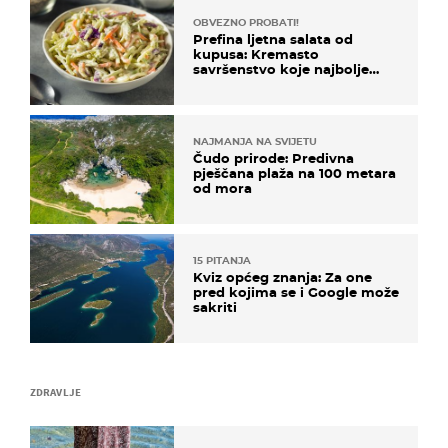
OBVEZNO PROBATI!
Prefina ljetna salata od
kupusa: Kremasto
savršenstvo koje najbolje
paše uz pečeno meso
NAJMANJA NA SVIJETU
Čudo prirode: Predivna
pješčana plaža na 100 metara
od mora
15 PITANJA
Kviz općeg znanja: Za one
pred kojima se i Google može
sakriti
ZDRAVLJE