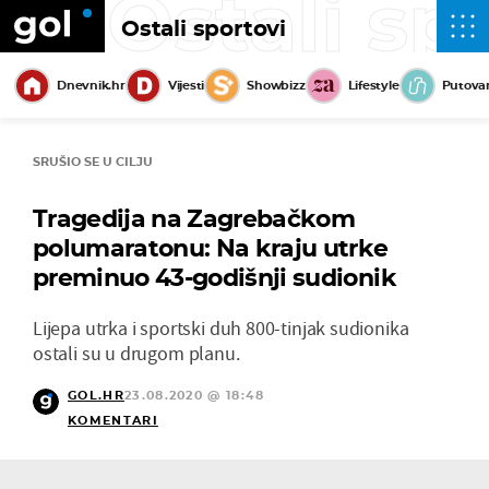
Ostali sp
Ostali sportovi
Dnevnik.hr
Vijesti
Showbizz
Lifestyle
Putova
SRUŠIO SE U CILJU
Tragedija na Zagrebačkom
polumaratonu: Na kraju utrke
preminuo 43-godišnji sudionik
Lijepa utrka i sportski duh 800-tinjak sudionika
ostali su u drugom planu.
GOL.HR
23.08.2020 @ 18:48
KOMENTARI