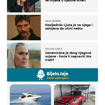
se miješa u njezine stvari
NASLJEDNIK
Nasljednik: Ljuta je na njega i
zahtjeva da učini nešto
DALEKI GRAD
Uznemirena je zbog njegove
ucjene - hoće li napraviti što
traži?