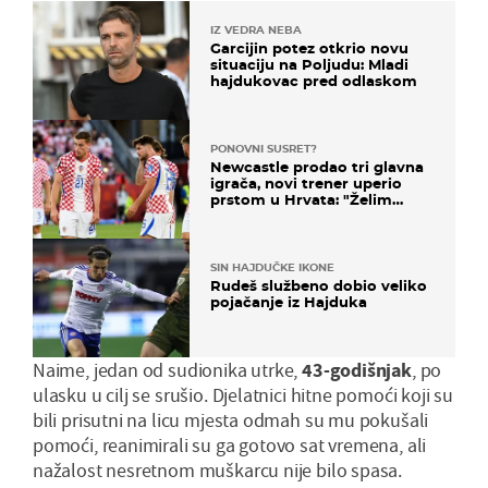
IZ VEDRA NEBA
Garcijin potez otkrio novu
situaciju na Poljudu: Mladi
hajdukovac pred odlaskom
PONOVNI SUSRET?
Newcastle prodao tri glavna
igrača, novi trener uperio
prstom u Hrvata: "Želim
njega!"
SIN HAJDUČKE IKONE
Rudeš službeno dobio veliko
pojačanje iz Hajduka
Naime, jedan od sudionika utrke,
43-godišnjak
, po
ulasku u cilj se srušio. Djelatnici hitne pomoći koji su
bili prisutni na licu mjesta odmah su mu pokušali
pomoći, reanimirali su ga gotovo sat vremena, ali
nažalost nesretnom muškarcu nije bilo spasa.