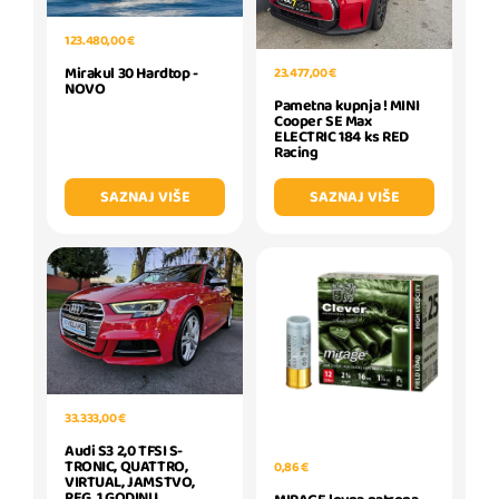
123.480,00 €
Mirakul 30 Hardtop -
23.477,00 €
NOVO
Pametna kupnja ! MINI
Cooper SE Max
ELECTRIC 184 ks RED
Racing
SAZNAJ VIŠE
SAZNAJ VIŠE
33.333,00 €
Audi S3 2,0 TFSI S-
TRONIC, QUATTRO,
0,86 €
VIRTUAL, JAMSTVO,
REG. 1 GODINU