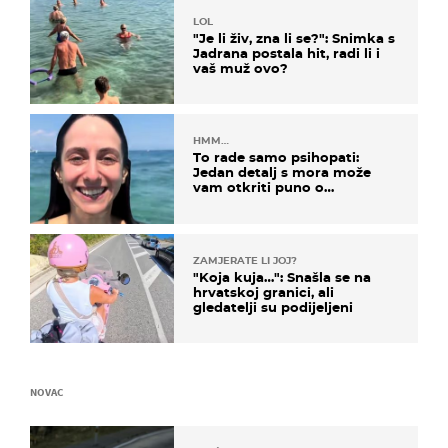
LOL
"Je li živ, zna li se?": Snimka s
Jadrana postala hit, radi li i
vaš muž ovo?
HMM…
To rade samo psihopati:
Jedan detalj s mora može
vam otkriti puno o
prijateljima
ZAMJERATE LI JOJ?
"Koja kuja…": Snašla se na
hrvatskoj granici, ali
gledatelji su podijeljeni
NOVAC