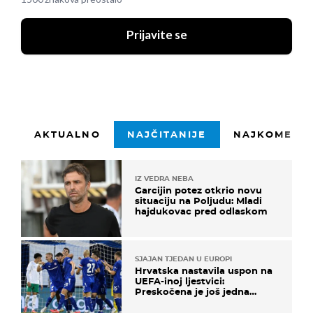
Prijavite se
AKTUALNO
NAJČITANIJE
NAJKOMENTI
IZ VEDRA NEBA
Garcijin potez otkrio novu
situaciju na Poljudu: Mladi
hajdukovac pred odlaskom
SJAJAN TJEDAN U EUROPI
Hrvatska nastavila uspon na
UEFA-inoj ljestvici:
Preskočena je još jedna
država