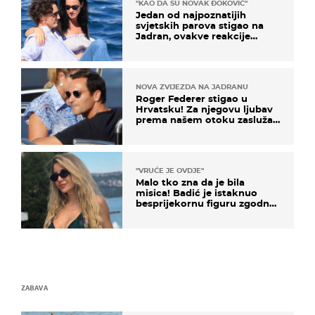
"KAO DA SU NOVAK ĐOKOVIĆ"
Jedan od najpoznatijih
svjetskih parova stigao na
Jadran, ovakve reakcije
vjerojatno nisu očekivali
NOVA ZVIJEZDA NA JADRANU
Roger Federer stigao u
Hrvatsku! Za njegovu ljubav
prema našem otoku zaslužan
je jedan poznati Hrvat
"VRUĆE JE OVDJE"
Malo tko zna da je bila
misica! Badić je istaknuo
besprijekornu figuru zgodne
voditeljice
ZABAVA