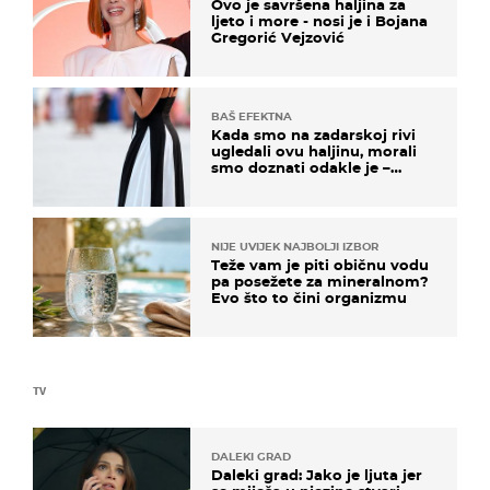
Ovo je savršena haljina za
ljeto i more - nosi je i Bojana
Gregorić Vejzović
BAŠ EFEKTNA
Kada smo na zadarskoj rivi
ugledali ovu haljinu, morali
smo doznati odakle je –
košta samo 18 eura
NIJE UVIJEK NAJBOLJI IZBOR
Teže vam je piti običnu vodu
pa posežete za mineralnom?
Evo što to čini organizmu
TV
DALEKI GRAD
Daleki grad: Jako je ljuta jer