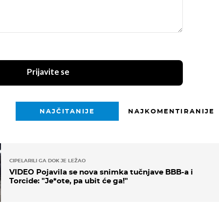
Prijavite se
NAJČITANIJE
NAJKOMENTIRANIJE
CIPELARILI GA DOK JE LEŽAO
VIDEO Pojavila se nova snimka tučnjave BBB-a i
Torcide: "Je*ote, pa ubit će ga!"