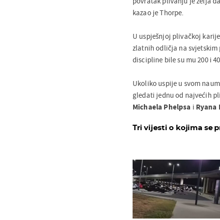
povratak plivanju je želja d
kazao je Thorpe.
U uspješnjoj plivačkoj karije
zlatnih odličja na svjetskim
discipline bile su mu 200 i 
Ukoliko uspije u svom naum
gledati jednu od najvećih pl
Michaela Phelpsa
i
Ryana 
Tri vijesti o kojima se p