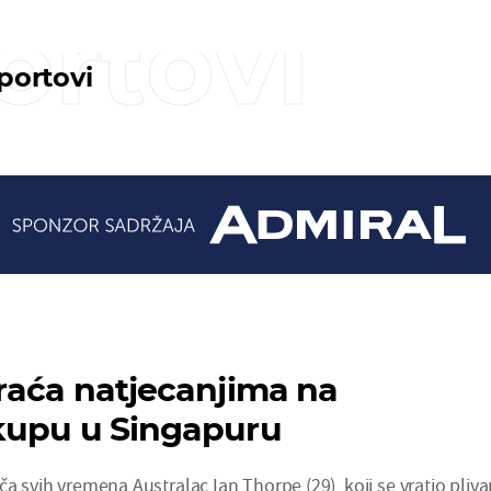
ortovi
sportovi
raća natjecanjima na
kupu u Singapuru
ča svih vremena Australac Ian Thorpe (29), koji se vratio pliva