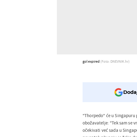
gol expired
(Foto: DNEVNIK.hr)
Dodaj
"Thorpedo" će u Singapuru p
obožavatelje: "Tek sam se vr
očekivati već sada u Singapu