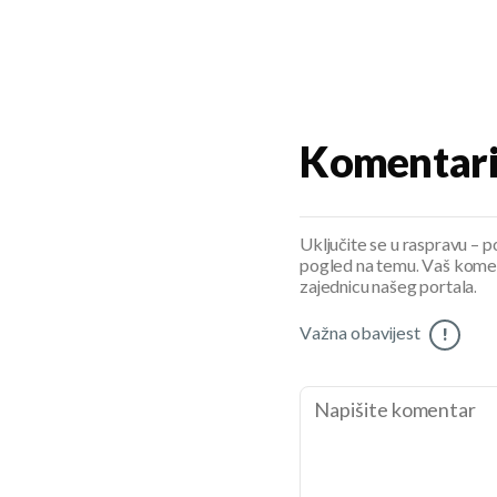
Komentar
Uključite se u raspravu – pod
pogled na temu. Vaš koment
zajednicu našeg portala.
Važna obavijest
!