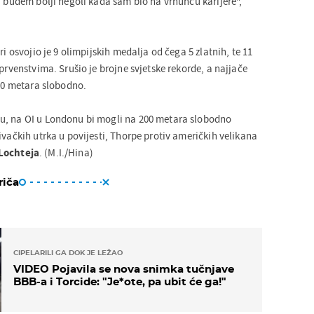
a budem bolji negoli kada sam bio na vrhuncu karijere",
ri osvojio je 9 olimpijskih medalja od čega 5 zlatnih, te 11
 prvenstvima. Srušio je brojne svjetske rekorde, a najjače
400 metara slobodno.
u, na OI u Londonu bi mogli na 200 metara slobodno
ivačkih utrka u povijesti, Thorpe protiv američkih velikana
Lochteja
. (M.I./Hina)
riča
CIPELARILI GA DOK JE LEŽAO
VIDEO Pojavila se nova snimka tučnjave
BBB-a i Torcide: "Je*ote, pa ubit će ga!"