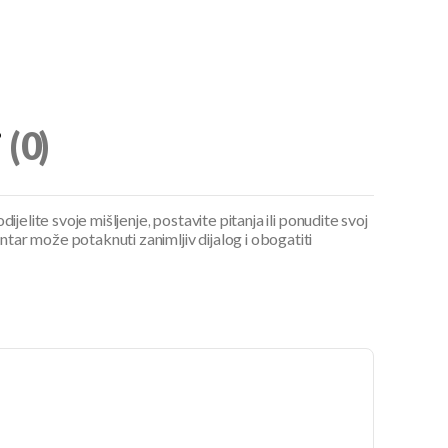
i
(0)
ijelite svoje mišljenje, postavite pitanja ili ponudite svoj
ar može potaknuti zanimljiv dijalog i obogatiti