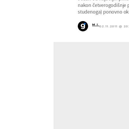
nakon četverogodišnje p
studenoga) ponovno oku
M.I.
02.11.2011 @ 20