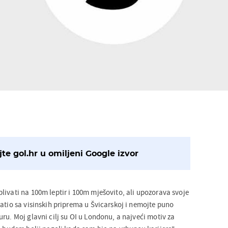
te gol.hr u omiljeni Google izvor
livati na 100m leptir i 100m mješovito, ali upozorava svoje
atio sa visinskih priprema u Švicarskoj i nemojte puno
ru. Moj glavni cilj su OI u Londonu, a najveći motiv za