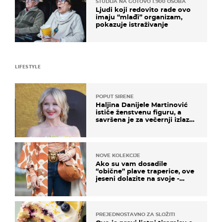
STUDIJA NA GOTOVO 1.900 OSOBA
Ljudi koji redovito rade ovo
imaju “mlađi” organizam,
pokazuje istraživanje
LIFESTYLE
POPUT SIRENE
Haljina Danijele Martinović
ističe ženstvenu figuru, a
savršena je za večernji izlazak
na moru
NOVE KOLEKCIJE
Ako su vam dosadile
“obične” plave traperice, ove
jeseni dolazite na svoje -
izdvajamo 15 hit modela
PREJEDNOSTAVNO ZA SLOŽITI