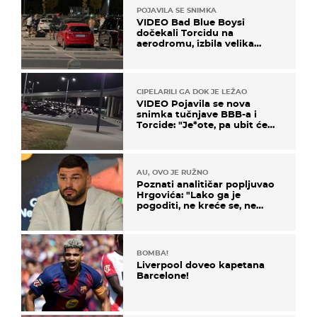
POJAVILA SE SNIMKA
VIDEO Bad Blue Boysi
dočekali Torcidu na
aerodromu, izbila velika
masovna tučnjava
CIPELARILI GA DOK JE LEŽAO
VIDEO Pojavila se nova
snimka tučnjave BBB-a i
Torcide: "Je*ote, pa ubit će
ga!"
AU, OVO JE RUŽNO
Poznati analitičar popljuvao
Hrgovića: "Lako ga je
pogoditi, ne kreće se, ne
koristi noge..."
BOMBA!
Liverpool doveo kapetana
Barcelone!