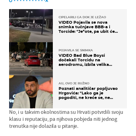
CIPELARILI GA DOK JE LEŽAO
VIDEO Pojavila se nova
snimka tučnjave BBB-a i
Torcide: "Je*ote, pa ubit će
ga!"
POJAVILA SE SNIMKA
VIDEO Bad Blue Boysi
dočekali Torcidu na
aerodromu, izbila velika
masovna tučnjava
AU, OVO JE RUŽNO
Poznati analitičar popljuvao
Hrgovića: "Lako ga je
pogoditi, ne kreće se, ne
koristi noge..."
No, i u takvim okolnostima su Hrvati potvrdili svoju
klasu i reputaciju, pa njihova pobjeda niti jednog
trenutka nije dolazila u pitanje.