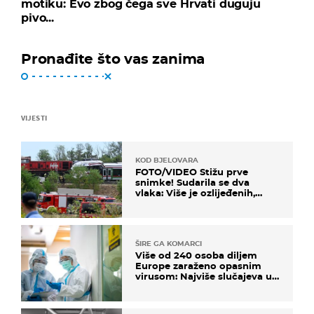
motiku: Evo zbog čega sve Hrvati duguju
pivo...
Pronađite što vas zanima
VIJESTI
KOD BJELOVARA
FOTO/VIDEO Stižu prve
snimke! Sudarila se dva
vlaka: Više je ozlijeđenih,
hitne službe na terenu
ŠIRE GA KOMARCI
Više od 240 osoba diljem
Europe zaraženo opasnim
virusom: Najviše slučajeva u
našem susjedstvu