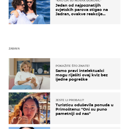
"KAO DA SU NOVAK ĐOKOVIĆ"
Jedan od najpoznatijih
svjetskih parova stigao na
Jadran, ovakve reakcije
vjerojatno nisu očekivali
ZABAVA
POKAŽITE ŠTO ZNATE!
Samo pravi intelektualci
mogu riješiti ovaj kviz bez
ijedne pogreške
JESTE LI PROBALI?
Turisticu oduševila ponuda u
Primoštenu: "Oni su puno
pametniji od nas"