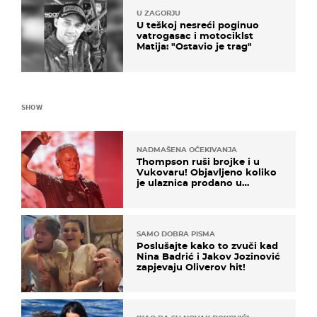
U ZAGORJU
U teškoj nesreći poginuo
vatrogasac i motociklst
Matija: "Ostavio je trag"
SHOW
NADMAŠENA OČEKIVANJA
Thompson ruši brojke i u
Vukovaru! Objavljeno koliko
je ulaznica prodano u
kratkom vremenu
SAMO DOBRA PISMA
Poslušajte kako to zvuči kad
Nina Badrić i Jakov Jozinović
zapjevaju Oliverov hit!