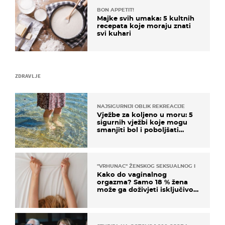
BON APPETIT!
Majke svih umaka: 5 kultnih
recepata koje moraju znati
svi kuhari
ZDRAVLJE
NAJSIGURNIJI OBLIK REKREACIJE
Vježbe za koljeno u moru: 5
sigurnih vježbi koje mogu
smanjiti bol i poboljšati
pokretljivost
"VRHUNAC" ŽENSKOG SEKSUALNOG ISKUSTVA
Kako do vaginalnog
orgazma? Samo 18 % žena
može ga doživjeti isključivo
na ovaj način