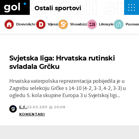
Ostali sp
Ostali sportovi
Dnevnik.hr
Vijesti
Showbizz
Lifestyle
Putova
Svjetska liga: Hrvatska rutinski
svladala Grčku
Hrvatska vaterpolska reprezentacija pobijedila je u
Zagrebu selekciju Grčke s 14-10 (4-2, 3-3, 4-2, 3-3) u
ogledu 5. kola skupine Europa 3 u Svjetskoj ligi...
E.F.
22.03.2011 @ 20:08
KOMENTARI