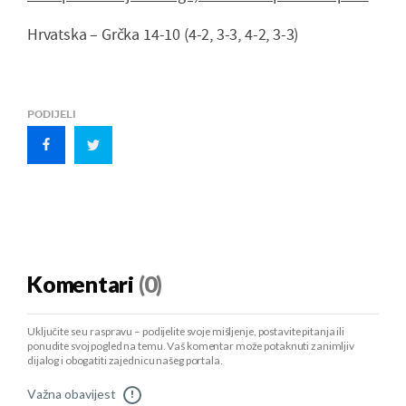
Hrvatska – Grčka 14-10 (4-2, 3-3, 4-2, 3-3)
PODIJELI
Komentari
(0)
Uključite se u raspravu – podijelite svoje mišljenje, postavite pitanja ili
ponudite svoj pogled na temu. Vaš komentar može potaknuti zanimljiv
dijalog i obogatiti zajednicu našeg portala.
Važna obavijest
!