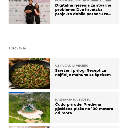
POKROVITELJ PHILIP MORRIS ZAGREB
Digitalna rješenja za stvarne
probleme: Dva hrvatska
projekta dobila potporu za
razvoj
PUTOVANJA
UZ RUČAK ILI VEČERU
Savršeni prilog: Recept za
najfinije mahune sa špekom
NAJMANJA NA SVIJETU
Čudo prirode: Predivna
pješčana plaža na 100 metara
od mora