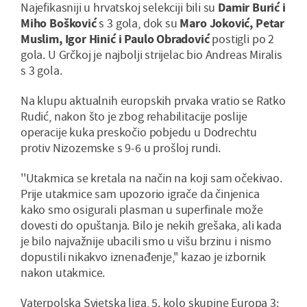
Najefikasniji u hrvatskoj selekciji bili su
Damir Burić i
Miho Bošković
s 3 gola, dok su
Maro Joković, Petar
Muslim, Igor Hinić
i Paulo Obradović
postigli po 2
gola. U Grčkoj je najbolji strijelac bio Andreas Miralis
s 3 gola.
Na klupu aktualnih europskih prvaka vratio se Ratko
Rudić, nakon što je zbog rehabilitacije poslije
operacije kuka preskočio pobjedu u Dodrechtu
protiv Nizozemske s 9-6 u prošloj rundi.
''Utakmica se kretala na način na koji sam očekivao.
Prije utakmice sam upozorio igrače da činjenica
kako smo osigurali plasman u superfinale može
dovesti do opuštanja. Bilo je nekih grešaka, ali kada
je bilo najvažnije ubacili smo u višu brzinu i nismo
dopustili nikakvo iznenađenje,'' kazao je izbornik
nakon utakmice.
Vaterpolska Svjetska liga, 5. kolo skupine Europa 3: