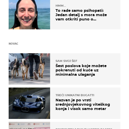
HMM…
To rade samo psihopati:
Jedan detalj s mora može
vam otkriti puno o
prijateljima
NOVAC
SAM SVOJ ŠEF
Šest poslova koje možete
pokrenuti od kuće uz
minimalna ulaganja
TREĆI UNIKATNI BUGATTI
Nazvan je po vrsti
srednjovjekovnog viteškog
konja i visok samo metar