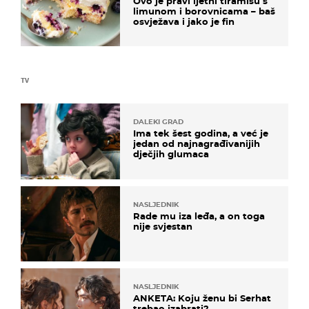
Ovo je pravi ljetni tiramisu s
limunom i borovnicama – baš
osvježava i jako je fin
TV
DALEKI GRAD
Ima tek šest godina, a već je
jedan od najnagrađivanijih
dječjih glumaca
NASLJEDNIK
Rade mu iza leđa, a on toga
nije svjestan
NASLJEDNIK
ANKETA: Koju ženu bi Serhat
trebao izabrati?