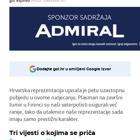
gol expired
(Foto: DNEVNIK.hr)
Dodajte gol.hr u omiljeni Google izvor
Hrvatska reprezentacija upisala je petu uzastopnu
pobjedu u ovome natjecanju. Plasman na završni
turnir u Firenci su naši vaterpolisti osigurali već
ranije, tako da utakmice naše reprezentacije sada
imaju samo prestižni karakter.
Tri vijesti o kojima se priča