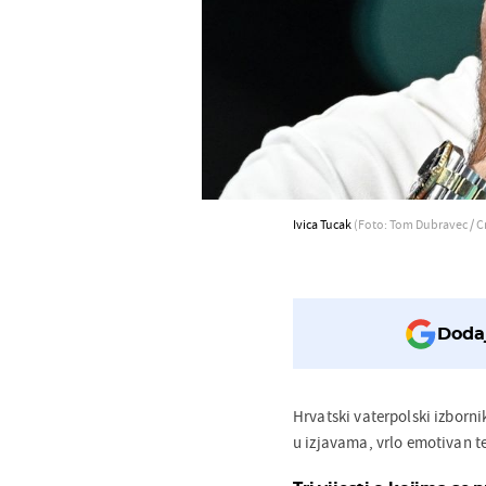
Ivica Tucak
(Foto: Tom Dubravec / C
Dodaj
Hrvatski vaterpolski izborn
u izjavama, vrlo emotivan te