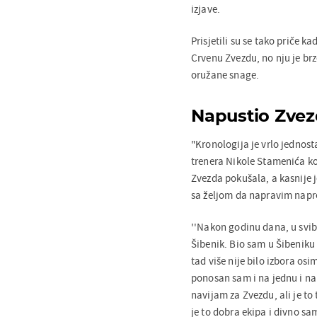
izjave.
Prisjetili su se tako priče k
Crvenu Zvezdu, no nju je brz
oružane snage.
Napustio Zvez
"Kronologija je vrlo jednos
trenera Nikole Stamenića koj
Zvezda pokušala, a kasnije j
sa željom da napravim napred
''Nakon godinu dana, u svib
Šibenik. Bio sam u Šibeniku t
tad više nije bilo izbora osi
ponosan sam i na jednu i na 
navijam za Zvezdu, ali je to 
je to dobra ekipa i divno sa