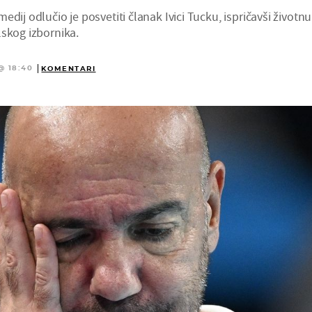
dij odlučio je posvetiti članak Ivici Tucku, ispričavši životnu
lskog izbornika.
@ 18:40
KOMENTARI