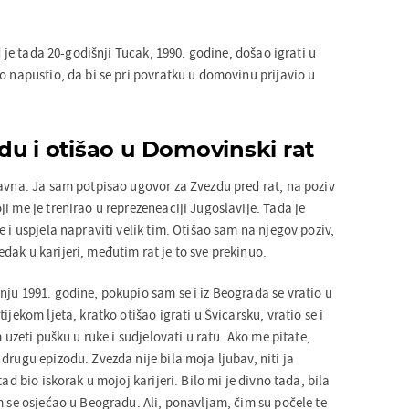
ad je tada 20-godišnji Tucak, 1990. godine, došao igrati u
o napustio, da bi se pri povratku u domovinu prijavio u
du i otišao u Domovinski rat
tavna. Ja sam potpisao ugovor za Zvezdu pred rat, na poziv
i me je trenirao u reprezeneaciji Jugoslavije. Tada je
e i uspjela napraviti velik tim. Otišao sam na njegov poziv,
ak u karijeri, međutim rat je to sve prekinuo.
nju 1991. godine, pokupio sam se i iz Beograda se vratio u
ijekom ljeta, kratko otišao igrati u Švicarsku, vratio se i
m uzeti pušku u ruke i sudjelovati u ratu. Ako me pitate,
drugu epizodu. Zvezda nije bila moja ljubav, niti ja
tad bio iskorak u mojoj karijeri. Bilo mi je divno tada, bila
m se osjećao u Beogradu. Ali, ponavljam, čim su počele te