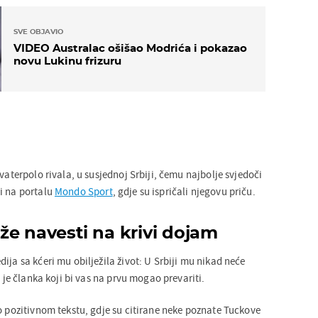
SVE OBJAVIO
VIDEO Australac ošišao Modrića i pokazao
novu Lukinu frizuru
 vaterpolo rivala, u susjednoj Srbiji, čemu najbolje svjedoči
i na portalu
Mondo Sport
, gdje su ispričali njegovu priču.
že navesti na krivi dojam
ija sa kćeri mu obilježila život: U Srbiji mu nikad neće
v je članka koji bi vas na prvu mogao prevariti.
o pozitivnom tekstu, gdje su citirane neke poznate Tuckove