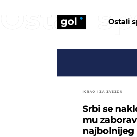
Ostali sp
Ostali 
IGRAO I ZA ZVEZDU
Srbi se nakl
mu zaboravi
najbolnijeg