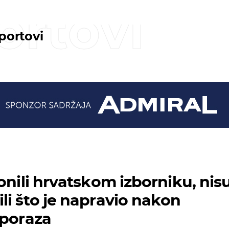
ortovi
sportovi
onili hrvatskom izborniku, nis
li što je napravio nakon
 poraza