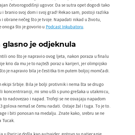
ajan četvorogodišnji ugovor. Da se sutra opet dogodi tako
u i branio svoj dom i svoj grad! Rekao sam, postoji razlika
i obrane nečeg što je tvoje. Napadati nikad u životu,
 se onoga što je govorio u
Podcast Inkubatoru
.
za glasno je odjeknula
tili ono što je napravio ovog ljeta, nakon poraza u finalu
je krio da mu je to najteži poraz u karijeri, jer olimpijsko
 što je napravio bila je čestitka tim putem boljoj momčadi.
ekipi Srbije. Bila je bolji protivnik i nema šta se drugo
ili koncentriraniji, mi smo ušli s puno grešaka u utakmicu,
 na to nadovezao i napad. Trofeji se ne osvajaju napadom
 golova nemaš se čemu nadati. Ostaje žal i tuga. To je to.
age i biti ponosan na medalju. Znate kako, srebru se ne
da Tucak.
 u Pariz je došla kao autsajder, gotovo su natjecanje