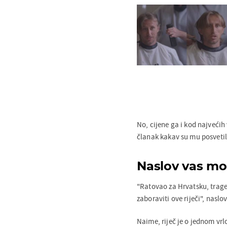
No, cijene ga i kod najvećih
članak kakav su mu posvetil
Naslov vas mo
"Ratovao za Hrvatsku, traged
zaboraviti ove riječi", naslo
Naime, riječ je o jednom vrl