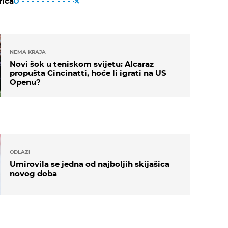
riča
NEMA KRAJA
Novi šok u teniskom svijetu: Alcaraz
propušta Cincinatti, hoće li igrati na US
Openu?
ODLAZI
Umirovila se jedna od najboljih skijašica
novog doba