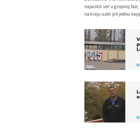
napustili već u grupnoj fazi,
na kraju uzeli još jedno najsj
V
p
L
L
o