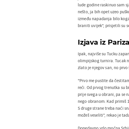
lude godine raskinuo sam sj
nešto, ja bih opet uzeo pušk
između napadanja bilo koga 
braniti uvijek", prisjetili su
Izjava iz Pari
Ipak, najviše su Tucku zapam
olimpijskog turnira. Tucak ni
zlato je njegov san, no prvo
"Prvo me pustite da čestitam 
reći. Od prvog trenutka su b
prije svega u obrani, pa se
nego obranom. Kad primiš 13
S druge strane treba naći sn
možeš veseliti", rekao je ta
Donedavno vrlo moćna Srbija