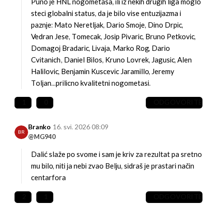
Puno je HNL nogometasa, ili iz nekih drugih liga moglo
steci globalni status, da je bilo vise entuzijazma i
paznje: Mato Neretljak, Dario Smoje, Dino Drpic,
Vedran Jese, Tomecak, Josip Pivaric, Bruno Petkovic,
Domagoj Bradaric, Livaja, Marko Rog, Dario
Cvitanich, Daniel Bilos, Kruno Lovrek, Jagusic, Alen
Halilovic, Benjamin Kuscevic Jaramillo, Jeremy
Toljan...prilicno kvalitetni nogometasi.
1
0
ODGOVORITE
Branko
16. svi. 2026 08:09
BR
@MG940
Dalić slaže po svome i sam je kriv za rezultat pa sretno
mu bilo, niti ja nebi zvao Belju, sidraš je prastari način
centarfora
2
1
ODGOVORITE