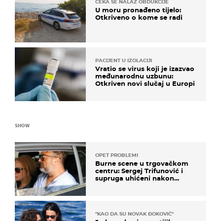
ČEKA SE NALAZ OBDUKCIJE
U moru pronađeno tijelo:
Otkriveno o kome se radi
PACIJENT U IZOLACIJI
Vratio se virus koji je izazvao
međunarodnu uzbunu:
Otkriven novi slučaj u Europi
SHOW
OPET PROBLEMI
Burne scene u trgovačkom
centru: Sergej Trifunović i
supruga uhićeni nakon
svađe!
"KAO DA SU NOVAK ĐOKOVIĆ"