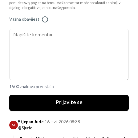
ponudite svoj pogled na temu. Vaš komentar može potaknuti zanimljiv
dijalog i obogatiti zajednicu našeg portala.
Važna obavijest
!
1500 znakova preostalo
Prijavite se
Stjepan Juric
16. svi. 2026 08:38
SJ
@Sjuric