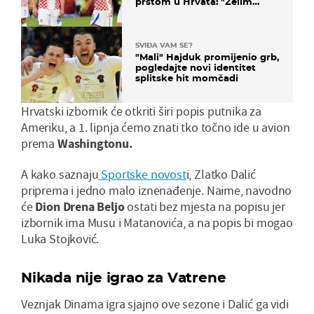
prstom u Hrvata: "Želim
njega!"
SVIĐA VAM SE?
"Mali" Hajduk promijenio grb,
pogledajte novi identitet
splitske hit momčadi
Hrvatski izbornik će otkriti širi popis putnika za
Ameriku, a 1. lipnja ćemo znati tko točno ide u avion
prema
Washingtonu.
A kako saznaju
Sportske novost
i, Zlatko Dalić
priprema i jedno malo iznenađenje. Naime, navodno
će
Dion Drena Beljo
ostati bez mjesta na popisu jer
izbornik ima Musu i Matanovića, a na popis bi mogao
Luka Stojković.
Nikada nije igrao za Vatrene
Veznjak Dinama igra sjajno ove sezone i Dalić ga vidi