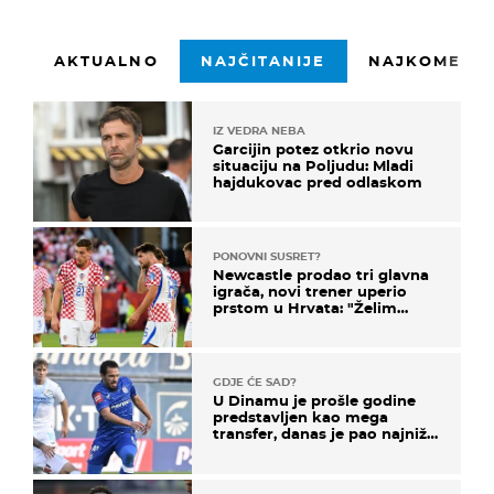
AKTUALNO
NAJČITANIJE
NAJKOMENTI
IZ VEDRA NEBA
Garcijin potez otkrio novu
situaciju na Poljudu: Mladi
hajdukovac pred odlaskom
PONOVNI SUSRET?
Newcastle prodao tri glavna
igrača, novi trener uperio
prstom u Hrvata: "Želim
njega!"
GDJE ĆE SAD?
U Dinamu je prošle godine
predstavljen kao mega
transfer, danas je pao najniže
u karijeri