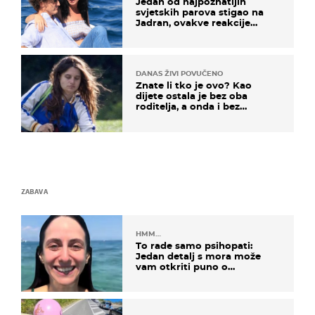
Jedan od najpoznatijih
svjetskih parova stigao na
Jadran, ovakve reakcije
vjerojatno nisu očekivali
DANAS ŽIVI POVUČENO
Znate li tko je ovo? Kao
dijete ostala je bez oba
roditelja, a onda i bez
milijuna koje je trebala
naslijediti
ZABAVA
HMM…
To rade samo psihopati:
Jedan detalj s mora može
vam otkriti puno o
prijateljima