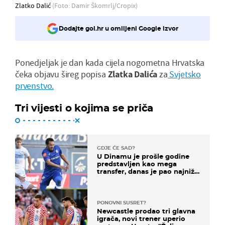
Zlatko Dalić
(Foto: Damir Škomrlj/Cropix)
Dodajte gol.hr u omiljeni Google izvor
Ponedjeljak je dan kada cijela nogometna Hrvatska
čeka objavu šireg popisa
Zlatka Dalića
za
Svjetsko
prvenstvo.
Tri vijesti o kojima se priča
GDJE ĆE SAD?
U Dinamu je prošle godine
predstavljen kao mega
transfer, danas je pao najniže
u karijeri
PONOVNI SUSRET?
Newcastle prodao tri glavna
igrača, novi trener uperio