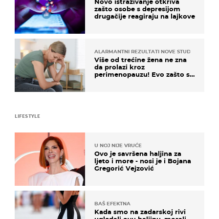
Novo istraživanje otkriva
zašto osobe s depresijom
drugačije reagiraju na lajkove
ALARMANTNI REZULTATI NOVE STUDIJE
Više od trećine žena ne zna
da prolazi kroz
perimenopauzu! Evo zašto su
simptomi toliko zbunjujući
LIFESTYLE
U NOJ NIJE VRUĆE
Ovo je savršena haljina za
ljeto i more - nosi je i Bojana
Gregorić Vejzović
BAŠ EFEKTNA
Kada smo na zadarskoj rivi