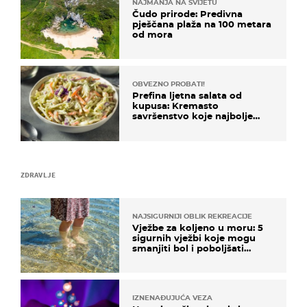
NAJMANJA NA SVIJETU
Čudo prirode: Predivna
pješčana plaža na 100 metara
od mora
OBVEZNO PROBATI!
Prefina ljetna salata od
kupusa: Kremasto
savršenstvo koje najbolje
paše uz pečeno meso
ZDRAVLJE
NAJSIGURNIJI OBLIK REKREACIJE
Vježbe za koljeno u moru: 5
sigurnih vježbi koje mogu
smanjiti bol i poboljšati
pokretljivost
IZNENAĐUJUĆA VEZA