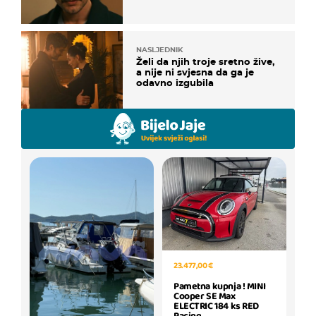
NASLJEDNIK
Želi da njih troje sretno žive,
a nije ni svjesna da ga je
odavno izgubila
23.477,00 €
Pametna kupnja ! MINI
Cooper SE Max
ELECTRIC 184 ks RED
Racing