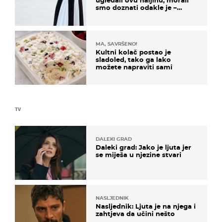
ugledali ovu haljinu, morali
smo doznati odakle je –
košta samo 18 eura
MA, SAVRŠENO!
Kultni kolač postao je
sladoled, tako ga lako
možete napraviti sami
TV
DALEKI GRAD
Daleki grad: Jako je ljuta jer
se miješa u njezine stvari
NASLJEDNIK
Nasljednik: Ljuta je na njega i
zahtjeva da učini nešto