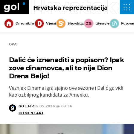
Hrvatska
Hrvatska reprezentacija
Dnevnik.hr
Vijesti
Showbizz
Lifestyle
Putova
OPA!
Dalić će iznenaditi s popisom? Ipak
zove dinamovca, ali to nije Dion
Drena Beljo!
Veznjak Dinama igra sjajno ove sezone i Dalić ga vidi
kao ozbiljnog kandidata za Ameriku.
GOL.HR
16.05.2026 @ 09:36
KOMENTARI