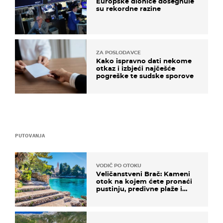
Europske dionice dosegnule
su rekordne razine
ZA POSLODAVCE
Kako ispravno dati nekome
otkaz i izbjeći najčešće
pogreške te sudske sporove
PUTOVANJA
VODIČ PO OTOKU
Veličanstveni Brač: Kameni
otok na kojem ćete pronaći
pustinju, predivne plaže i
uzbudljivu hranu