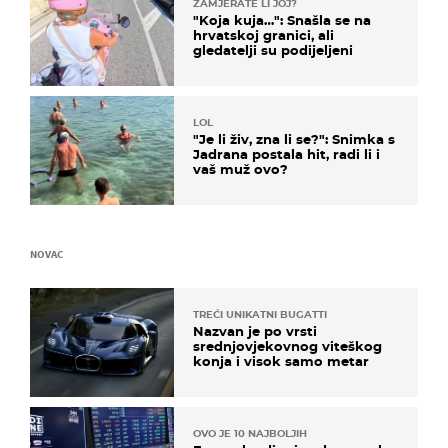
ZAMJERATE LI JOJ?
"Koja kuja…": Snašla se na
hrvatskoj granici, ali
gledatelji su podijeljeni
LOL
"Je li živ, zna li se?": Snimka s
Jadrana postala hit, radi li i
vaš muž ovo?
NOVAC
TREĆI UNIKATNI BUGATTI
Nazvan je po vrsti
srednjovjekovnog viteškog
konja i visok samo metar
OVO JE 10 NAJBOLJIH