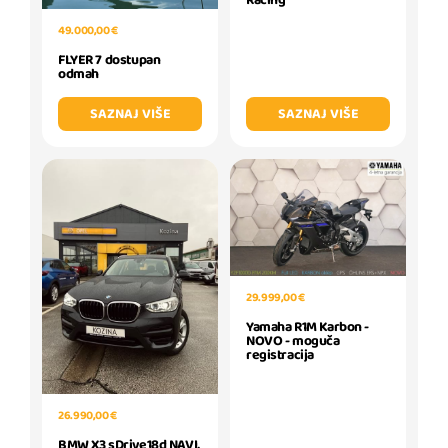
49.000,00 €
FLYER 7 dostupan
odmah
SAZNAJ VIŠE
SAZNAJ VIŠE
29.999,00 €
Yamaha R1M Karbon -
NOVO - moguča
registracija
26.990,00 €
BMW X3 sDrive18d NAVI,