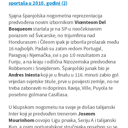
sportaša u 2010. godini (2)
Sjajna španjolska nogometna reprezentacija
predvođena novim izbornikom
Vicenteom Del
Bosqueom
startala je na SP-u neočekivanim
porazom od Švicarske, no trijumfima nad
Hondurasom i Čileom ipak je izborila prolazak među
16 najboljih. Padali su zatim redom Portugal,
Paragvaj i Njemačka, svi s po 1:0 rezultatom za
Furiju, a na kraju i odlična Nizozemska predvođena
Robbenom i Sneijderom. Španjolski junak bio je
Andres Iniesta
koji je u finalu u 116. minuti zabio gol
vrijedan svjetske titule, prve u povijesti zemlje, no ne
treba zaboraviti ni doprinos Xavija, Ville, Puyola te
posebno golmana Casillasa.
U klupskom nogometu na svoje je došao talijanski
Inter koji je predvođen trenerom
Joseom
Mourinhom
osvojio Ligu prvaka, Seriju A i talijanski
Kup, a osim portugalskog stručnjaka posebno su se