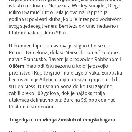
istakli u redovima Nerazzura Wesley Sneijder, Diego
Milito i Samuel Eto’o. Bila je ovo najuspješnija
godina u povijesti kluba, koju je Inter pod vodstvom
svog sljedećeg trenera Beniteza okrunio nedavno i
titulom na klupskom SP-u.
U Premiershipu do naslova je stigao Chelsea, u
Primeri Barcelona, dok se Marseille konačno popeo
na vrh Francuske. Bayern je predvođen Robbenom i
Olićem
imao odličnu sezonu u kojoj je osvojio
prvenstvo i Kup te igrao finale Lige prvaka. Europsku
ligu osvojio je Atletico, najimpresivniji pojedinci bili
su Leo Messi i Cristiano Ronaldo koji su zajedno
zabili preko 100 golova, dok je najšokantnija
utakmica definitivno bila Barcina 5:0 pobjeda nad
Realom u studenom.
Tragedija i uzbuđenja Zimskih olimpijskih igara