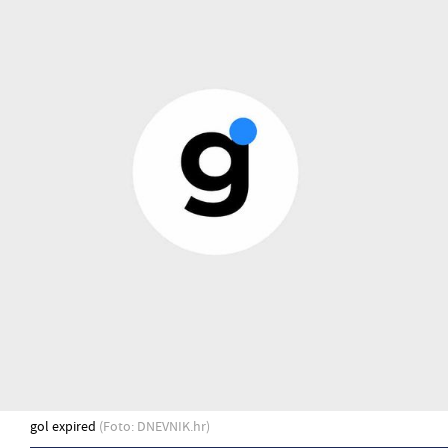
gol expired
(Foto: DNEVNIK.hr)