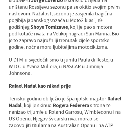
MotoGP-u
Jorge Lorenzo
iskoristio ozljedama
uništenu Rossijevu sezonu pa se okitio svojim prvim
naslovom. Nažalost, sezonu je zasjenila tragična
pogibija japanskog vozača u Moto2 klasi, 19-
godišnjeg
Shoye Tomizawe
, koji je pao s motora
pod kotače rivala na Velikoj nagradi San Marina. Bio
je to zapravo najružniiji trenutak cijele sportske
godine, noćna mora ljubiteljima motociklizma.
U DTM-u svjedočili smo trijumfu Paula di Reste, u
WTCC-u Yvana Mullera, u NASCAR-u Jimmija
Johnsona.
Rafael Nadal kao nikad prije
Tenisku godinu obilježio je španjolski majstor
Rafael
Nadal
, koji je skinuo
Rogera Federera
s trona te
nanizao trijumfe u Roland Garrosu, Wimbledonu i na
US Openu. Njegov švicarski rival morao se
zadovoljiti titulama na Australian Openu i na ATP