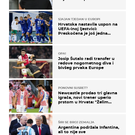
SJAJAN TJEDAN U EUROPI
Hrvatska nastavila uspon na
UEFA-inoj ljestvici:
Preskočena je još jedna
država
OPA!
Josip Šutalo radi transfer u
redove nogometnog diva i
bivšeg prvaka Europe
PONOVNI SUSRET?
Newcastle prodao tri glavna
igrača, novi trener uperio
prstom u Hrvata: "Želim
njega!"
ŠIRI SE BROJ ZEMALJA
Argentina podržala Infantina,
ali to nije sve