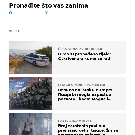
Pronađite što vas zanima
VIJESTI
ČEKA SE NALAZ OBDUKCIJE
U moru pronađeno tijelo:
Otkriveno o kome se radi
OBAVJEŠTAJNO UPOZORENJE
Uzbuna na istoku Europe:
Rusija bi mogla napasti, a
poznato i kada! Moguć i
kopneni upad u članicu
NATO-a
RASTE BROJ MRTVIH
Broj zaraženih prvi put
premašio četiri tisuće: Širi se
smrtonosna epidemija