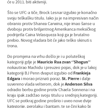
će u 2011. biti aktivniji.
Što se UFC-a tiče, Brock Lesnar izgubio je konačno
svoju teškašku titulu. Iako ju je na impresivan način
obranio protiv Shanea Carwina, nije imao šanse u
dvoboju protiv briljantnog Amerikanca meksičkog
podrijetla Caina Velasqueza koji ga je brutalno
prebio. Novog vladara bit će jako teško skinuti s
trona.
Do promjena na vrhu došlo je i u poluteškoj
kategoriji gdje je
Mauricio Rua zvan ‘’Shogun’’
nokautirao Machidu i preuzeo pojas, dok je u lakoj
kategoriji BJ Penn dvaput izgubio od
Frankieja
Edgara
i morao priznati poraz.
St. Pierre
i dalje
suvereno vlada velterom, dok je
Anderson Silva
odradio borbu godine protiv Chaela Sonnena i na
kraju ipak zadržao svoju titulu u srednjoj kategoriji.
UFC se potkraj godine proširio i uveo nove dvije
kategorije, perolaku i bantam, te se čini kako bi