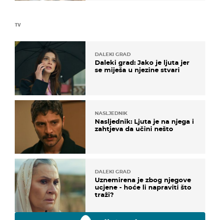
TV
DALEKI GRAD
Daleki grad: Jako je ljuta jer
se miješa u njezine stvari
NASLJEDNIK
Nasljednik: Ljuta je na njega i
zahtjeva da učini nešto
DALEKI GRAD
Uznemirena je zbog njegove
ucjene - hoće li napraviti što
traži?