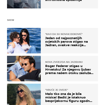
SHOW
"KAO DA SU NOVAK ĐOKOVIĆ"
Jedan od najpoznatijih
svjetskih parova stigao na
Jadran, ovakve reakcije
vjerojatno nisu očekivali
NOVA ZVIJEZDA NA JADRANU
Roger Federer stigao u
Hrvatsku! Za njegovu ljubav
prema našem otoku zaslužan
je jedan poznati Hrvat
"VRUĆE JE OVDJE"
Malo tko zna da je bila
misica! Badić je istaknuo
besprijekornu figuru zgodne
voditeljice