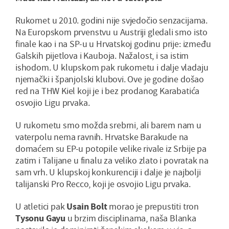
Rukomet u 2010. godini nije svjedočio senzacijama.
Na Europskom prvenstvu u Austriji gledali smo isto
finale kao i na SP-u u Hrvatskoj godinu prije: između
Galskih pijetlova i Kauboja. Nažalost, i sa istim
ishodom. U klupskom pak rukometu i dalje vladaju
njemački i španjolski klubovi. Ove je godine došao
red na THW Kiel koji je i bez prodanog Karabatića
osvojio Ligu prvaka.
U rukometu smo možda srebrni, ali barem nam u
vaterpolu nema ravnih. Hrvatske Barakude na
domaćem su EP-u potopile velike rivale iz Srbije pa
zatim i Talijane u finalu za veliko zlato i povratak na
sam vrh. U klupskoj konkurenciji i dalje je najbolji
talijanski Pro Recco, koji je osvojio Ligu prvaka.
U atletici pak
Usain Bolt
morao je prepustiti tron
Tysonu Gayu
u brzim disciplinama, naša Blanka