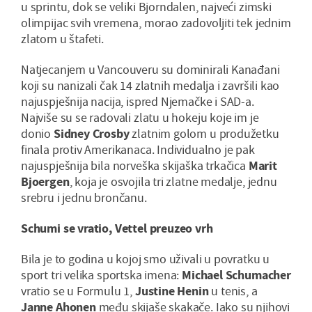
u sprintu, dok se veliki Bjorndalen, najveći zimski
olimpijac svih vremena, morao zadovoljiti tek jednim
zlatom u štafeti.
Natjecanjem u Vancouveru su dominirali Kanađani
koji su nanizali čak 14 zlatnih medalja i završili kao
najuspješnija nacija, ispred Njemačke i SAD-a.
Najviše su se radovali zlatu u hokeju koje im je
donio
Sidney Crosby
zlatnim golom u produžetku
finala protiv Amerikanaca. Individualno je pak
najuspješnija bila norveška skijaška trkačica
Marit
Bjoergen
, koja je osvojila tri zlatne medalje, jednu
srebru i jednu brončanu.
Schumi se vratio, Vettel preuzeo vrh
Bila je to godina u kojoj smo uživali u povratku u
sport tri velika sportska imena:
Michael Schumacher
vratio se u Formulu 1,
Justine Henin
u tenis, a
Janne Ahonen
među skijaše skakače. Iako su njihovi