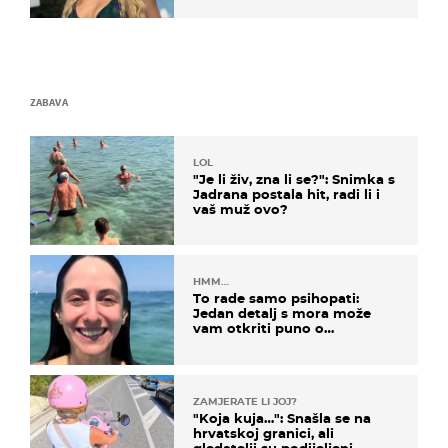
ZABAVA
LOL
"Je li živ, zna li se?": Snimka s
Jadrana postala hit, radi li i
vaš muž ovo?
HMM…
To rade samo psihopati:
Jedan detalj s mora može
vam otkriti puno o
prijateljima
ZAMJERATE LI JOJ?
"Koja kuja…": Snašla se na
hrvatskoj granici, ali
gledatelji su podijeljeni