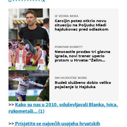
IZ VEDRA NEBA
Garcijin potez otkrio novu
situaciju na Poljudu: Mladi
hajdukovac pred odlaskom
PONOVNI SUSRET?
Newcastle prodao tri glavna
igrača, novi trener uperio
prstom u Hrvata: "Želim
njega!"
SIN HAJDUČKE IKONE
Rudeš službeno dobio veliko
pojačanje iz Hajduka
>>
Kako su nas u 2010. oduševljavali Blanka, Ivica,
rukometaši... (1)
>>
Prisjetite se najvećih uspjeha hrvatskih