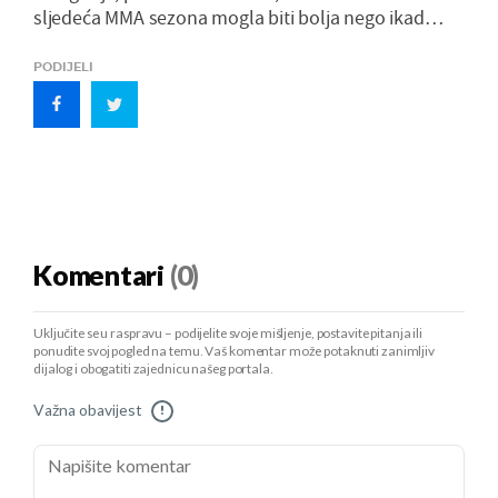
sljedeća MMA sezona mogla biti bolja nego ikad…
PODIJELI
Komentari
(0)
Uključite se u raspravu – podijelite svoje mišljenje, postavite pitanja ili
ponudite svoj pogled na temu. Vaš komentar može potaknuti zanimljiv
dijalog i obogatiti zajednicu našeg portala.
Važna obavijest
!