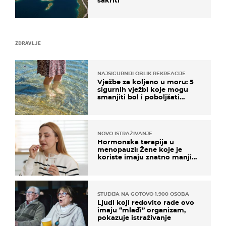
ZDRAVLJE
NAJSIGURNIJI OBLIK REKREACIJE
Vježbe za koljeno u moru: 5
sigurnih vježbi koje mogu
smanjiti bol i poboljšati
pokretljivost
NOVO ISTRAŽIVANJE
Hormonska terapija u
menopauzi: Žene koje je
koriste imaju znatno manji
rizik od ovoga
STUDIJA NA GOTOVO 1.900 OSOBA
Ljudi koji redovito rade ovo
imaju “mlađi” organizam,
pokazuje istraživanje