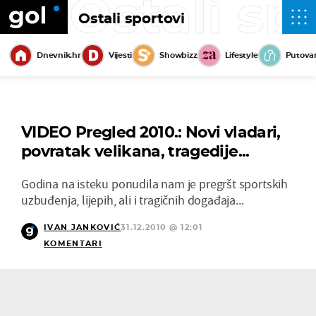
Ostali sp
Ostali sportovi
Dnevnik.hr
Vijesti
Showbizz
Lifestyle
Putova
VIDEO Pregled 2010.: Novi vladari,
povratak velikana, tragedije...
Godina na isteku ponudila nam je pregršt sportskih
uzbuđenja, lijepih, ali i tragičnih događaja...
IVAN JANKOVIĆ
31.12.2010 @ 12:01
KOMENTARI