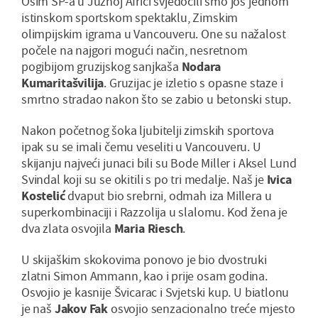
Osim SP-a u Južnoj Africi svjedočili smo još jednom
istinskom sportskom spektaklu, Zimskim
olimpijskim igrama u Vancouveru. One su nažalost
počele na najgori mogući način, nesretnom
pogibijom gruzijskog sanjkaša
Nodara
Kumaritašvilija
. Gruzijac je izletio s opasne staze i
smrtno stradao nakon što se zabio u betonski stup.
Nakon početnog šoka ljubitelji zimskih sportova
ipak su se imali čemu veseliti u Vancouveru. U
skijanju najveći junaci bili su Bode Miller i Aksel Lund
Svindal koji su se okitili s po tri medalje. Naš je
Ivica
Kostelić
dvaput bio srebrni, odmah iza Millera u
superkombinaciji i Razzolija u slalomu. Kod žena je
dva zlata osvojila
Maria Riesch
.
U skijaškim skokovima ponovo je bio dvostruki
zlatni Simon Ammann, kao i prije osam godina.
Osvojio je kasnije Švicarac i Svjetski kup. U biatlonu
je naš
Jakov Fak
osvojio senzacionalno treće mjesto