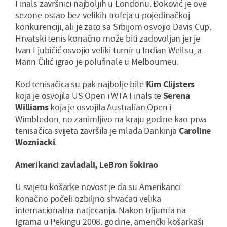
Finals završnici najboljih u Londonu. Đoković je ove
sezone ostao bez velikih trofeja u pojedinačkoj
konkurenciji, ali je zato sa Srbijom osvojio Davis Cup.
Hrvatski tenis konačno može biti zadovoljan jer je
Ivan Ljubičić osvojio veliki turnir u Indian Wellsu, a
Marin Čilić igrao je polufinale u Melbourneu.
Kod tenisačica su pak najbolje bile
Kim Clijsters
koja je osvojila US Open i WTA Finals te
Serena
Williams
koja je osvojila Australian Open i
Wimbledon, no zanimljivo na kraju godine kao prva
tenisačica svijeta završila je mlada Dankinja
Caroline
Wozniacki
.
Amerikanci zavladali, LeBron šokirao
U svijetu košarke novost je da su Amerikanci
konačno počeli ozbiljno shvaćati velika
internacionalna natjecanja. Nakon trijumfa na
Igrama u Pekingu 2008. godine, američki košarkaši