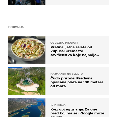
PUTOVANJA
OBVEZNO PROBATI!
Prefina ljetna salata od
kupusa: Kremasto
savršenstvo koje najbolje
paše uz pečeno meso
NAJMANJA NA SVIJETU
Čudo prirode: Predivna
pješčana plaža na 100 metara
od mora
15 PITANJA
Kviz općeg znanja: Za one
pred kojima se i Google može
sakriti