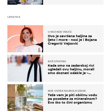
LIFESTYLE
U NOJ NIJE VRUĆE
Ovo je savršena haljina za
ljeto i more - nosi je i Bojana
Gregorić Vejzović
BAŠ EFEKTNA
Kada smo na zadarskoj rivi
ugledali ovu haljinu, morali
smo doznati odakle je –
košta samo 18 eura
NIJE UVIJEK NAJBOLJI IZBOR
Teže vam je piti običnu vodu
pa posežete za mineralnom?
Evo što to čini organizmu