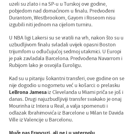
uzeli su zlato i na SP-u u Turskoj ove godine,
pobjedom nad domaćinom u finalu. Predvođeni
Durantom, Westbrookom, Gayom i Roseom nisu
izgubili niti jednom na cijelom turniru.
U NBA ligi Lakersi su se vratili na vrh, nakon što su u
uzbudljivom finalu svladali uvijek opasni Boston
trijumfom u odlučujućoj sedmoj utakmici. U Europi
je pak zavladala Barcelona. Predvođena Navarrom i
Rubijom lako je osvojila Euroligu.
Kad su u pitanju šokantni transferi, ove godine on se
nije dogodio u nogometu već u košarci: o prelasku
LeBrona Jamesa
iz Clevelanda u Miami priča se još i
danas. Drugi najuzbudljiviji transfer svakako je onaj
Mourinha iz Intera u Real, a valja spomenuti i
odlazak Ibrahimovića iz Barcelone u Milan te Davida
Ville iz Valencije u Barcelonu.
Muče nas Francuzi, ali ne i u vaterpolu