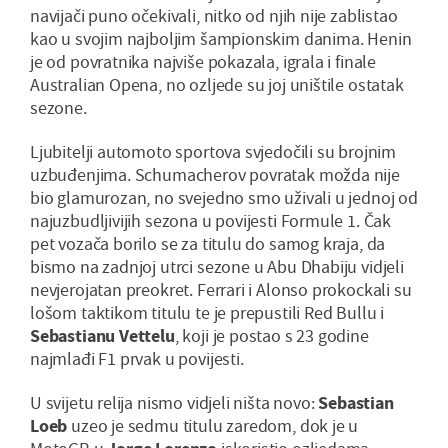
navijači puno očekivali, nitko od njih nije zablistao
kao u svojim najboljim šampionskim danima. Henin
je od povratnika najviše pokazala, igrala i finale
Australian Opena, no ozljede su joj uništile ostatak
sezone.
Ljubitelji automoto sportova svjedočili su brojnim
uzbuđenjima. Schumacherov povratak možda nije
bio glamurozan, no svejedno smo uživali u jednoj od
najuzbudljivijih sezona u povijesti Formule 1. Čak
pet vozača borilo se za titulu do samog kraja, da
bismo na zadnjoj utrci sezone u Abu Dhabiju vidjeli
nevjerojatan preokret. Ferrari i Alonso prokockali su
lošom taktikom titulu te je prepustili Red Bullu i
Sebastianu Vettelu
, koji je postao s 23 godine
najmlađi F1 prvak u povijesti.
U svijetu relija nismo vidjeli ništa novo:
Sebastian
Loeb
uzeo je sedmu titulu zaredom, dok je u