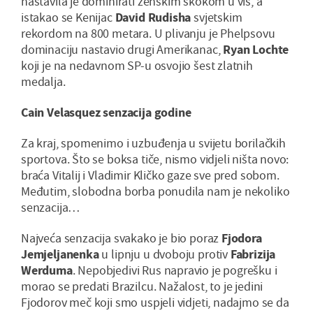
nastavila je dominirati ženskim skokom u vis, a
istakao se Kenijac
David Rudisha
svjetskim
rekordom na 800 metara. U plivanju je Phelpsovu
dominaciju nastavio drugi Amerikanac,
Ryan Lochte
koji je na nedavnom SP-u osvojio šest zlatnih
medalja.
Cain Velasquez senzacija godine
Za kraj, spomenimo i uzbuđenja u svijetu borilačkih
sportova. Što se boksa tiče, nismo vidjeli ništa novo:
braća Vitalij i Vladimir Kličko gaze sve pred sobom.
Međutim, slobodna borba ponudila nam je nekoliko
senzacija…
Najveća senzacija svakako je bio poraz
Fjodora
Jemjeljanenka
u lipnju u dvoboju protiv
Fabrizija
Werduma
. Nepobjedivi Rus napravio je pogrešku i
morao se predati Brazilcu. Nažalost, to je jedini
Fjodorov meč koji smo uspjeli vidjeti, nadajmo se da