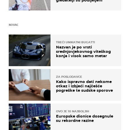
NOVAC
TREĆI UNIKATNI BUGATTI
Nazvan je po vrsti
srednjovjekovnog viteškog
konja i visok samo metar
ZA POSLODAVCE
Kako ispravno dati nekome
otkaz i izbjeći najčešće
pogreške te sudske sporove
OVO JE 10 NAJBOLJIH
Europske dionice dosegnule
su rekordne razine