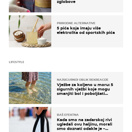
zglobove
PRIRODNE ALTERNATIVE
5 pića koja imaju više
elektrolita od sportskih pića
LIFESTYLE
NAJSIGURNIJI OBLIK REKREACIJE
Vježbe za koljeno u moru: 5
sigurnih vježbi koje mogu
smanjiti bol i poboljšati
pokretljivost
BAŠ EFEKTNA
Kada smo na zadarskoj rivi
ugledali ovu haljinu, morali
smo doznati odakle je –