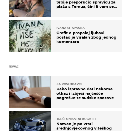
Srbije preporučio spravicu za
plažu s Temua, čini li vam se
ovo sigurnim?
IVANA SE SPASILA
Grafit o propaloj ljubavi
postao je viralan zbog jednog
komentara
NOVAC
ZA POSLODAVCE
Kako ispravno dati nekome
otkaz i izbjeći najčešće
pogreške te sudske sporove
TREĆI UNIKATNI BUGATTI
Nazvan je po vrsti
srednjovjekovnog viteškog