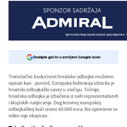
Dodajte gol.hr u omiljeni Google izvor
Trenutačno budućnost hrvatske odbojke možemo
opisati kao - pustoš. Europska federacija izbacila je
hrvatski odbojkaški savez u stečaju. Točnije,
hrvatska odbojka je izbačena iz svih reprezentativnih
i klupskih natjecanja. Dug krovnoj europskoj
odbojkaškoj kući iznosi 60 000 eura. Na opomene se
nitko nije obazirao.