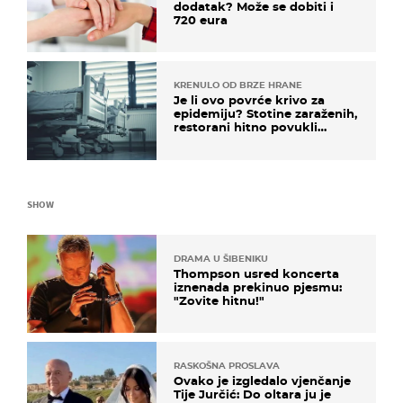
dodatak? Može se dobiti i
720 eura
KRENULO OD BRZE HRANE
Je li ovo povrće krivo za
epidemiju? Stotine zaraženih,
restorani hitno povukli
proizvod
SHOW
DRAMA U ŠIBENIKU
Thompson usred koncerta
iznenada prekinuo pjesmu:
"Zovite hitnu!"
RASKOŠNA PROSLAVA
Ovako je izgledalo vjenčanje
Tije Jurčić: Do oltara ju je