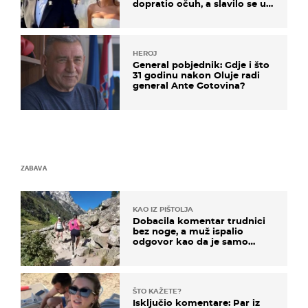
dopratio očuh, a slavilo se uz
Olivera i Rozgu
HEROJ
General pobjednik: Gdje i što
31 godinu nakon Oluje radi
general Ante Gotovina?
ZABAVA
KAO IZ PIŠTOLJA
Dobacila komentar trudnici
bez noge, a muž ispalio
odgovor kao da je samo
čekao…
ŠTO KAŽETE?
Isključio komentare: Par iz