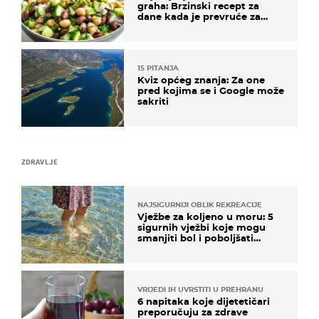
graha: Brzinski recept za
dane kada je prevruće za
kuhanje
15 PITANJA
Kviz općeg znanja: Za one
pred kojima se i Google može
sakriti
ZDRAVLJE
NAJSIGURNIJI OBLIK REKREACIJE
Vježbe za koljeno u moru: 5
sigurnih vježbi koje mogu
smanjiti bol i poboljšati
pokretljivost
VRIJEDI IH UVRSTITI U PREHRANU
6 napitaka koje dijetetičari
preporučuju za zdrave