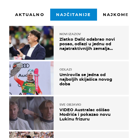
AKTUALNO
NAJČITANIJE
NAJKOMENTI
NOVI IZAZOV
Zlatko Dalić odabrao novi
posao, odlazi u jednu od
najatraktivnijih zemalja
svijeta
ODLAZI
Umirovila se jedna od
najboljih skijašica novog
doba
SVE OBJAVIO
VIDEO Australac ošišao
Modrića i pokazao novu
Lukinu frizuru