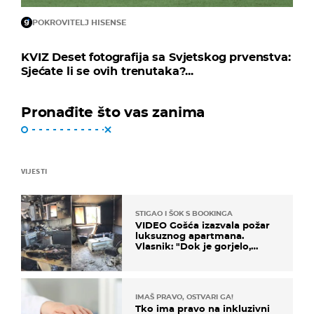
POKROVITELJ HISENSE
KVIZ Deset fotografija sa Svjetskog prvenstva:
Sjećate li se ovih trenutaka?...
Pronađite što vas zanima
VIJESTI
STIGAO I ŠOK S BOOKINGA
VIDEO Gošća izazvala požar
luksuznog apartmana.
Vlasnik: "Dok je gorjelo,
smijali su se, pili i pokazivali
mi srednji prst"
IMAŠ PRAVO, OSTVARI GA!
Tko ima pravo na inkluzivni