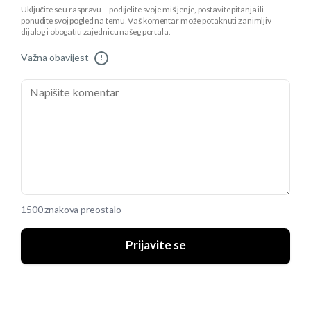
Uključite se u raspravu – podijelite svoje mišljenje, postavite pitanja ili
ponudite svoj pogled na temu. Vaš komentar može potaknuti zanimljiv
dijalog i obogatiti zajednicu našeg portala.
Važna obavijest
!
1500 znakova preostalo
Prijavite se