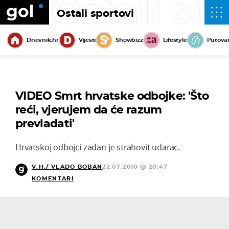
Ostali sp
Ostali sportovi
Dnevnik.hr
Vijesti
Showbizz
Lifestyle
Putova
VIDEO Smrt hrvatske odbojke: 'Što
reći, vjerujem da će razum
prevladati'
Hrvatskoj odbojci zadan je strahovit udarac.
V.H./ VLADO BOBAN
22.07.2010 @ 20:47
KOMENTARI