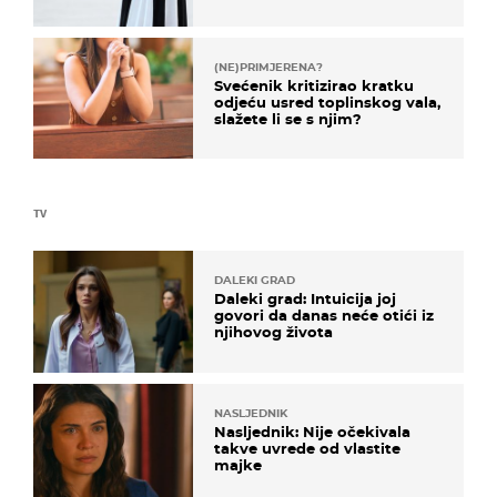
košta samo 18 eura
(NE)PRIMJERENA?
Svećenik kritizirao kratku
odjeću usred toplinskog vala,
slažete li se s njim?
TV
DALEKI GRAD
Daleki grad: Intuicija joj
govori da danas neće otići iz
njihovog života
NASLJEDNIK
Nasljednik: Nije očekivala
takve uvrede od vlastite
majke