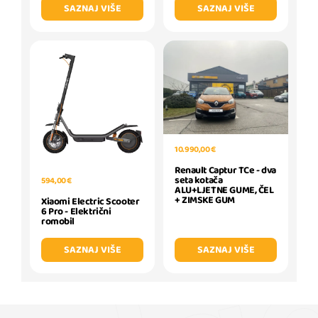
SAZNAJ VIŠE
SAZNAJ VIŠE
10.990,00 €
Renault Captur TCe - dva
seta kotača
594,00 €
ALU+LJETNE GUME, ČEL
+ ZIMSKE GUM
Xiaomi Electric Scooter
6 Pro - Električni
romobil
SAZNAJ VIŠE
SAZNAJ VIŠE