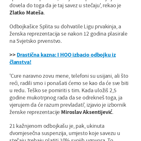
dovela do toga da je taj savez u stečaju', rekao je
Zlatko Mateša
.
Odbojkašice Splita su dohvatile Ligu prvakinja, a
ženska reprezentacija se nakon 12 godina plasirale
na Svjetsko prvenstvo.
>>
Drastična kazna: I HOO izbacio odbojku iz
članstva!
'Cure naravno zovu mene, telefoni su usijani, ali što
reći, radili smo i ponašati ćemo se kao da će sve biti
u redu. Teško se pomiriti s tim. Kada uložiš 2,5
godine mukotrpnog rada da se odrekneš toga, ja
vjerujem da će razum prevladati', izjavio je izbornik
ženske reprezentacije
Miroslav Aksentijević
.
21 kažnjenom odbojkašu je, pak, ukinuta
dvomjesečna suspenzija, umjesto koje savezu u
stečaju trebaju platiti 10% svojih ugovora. To