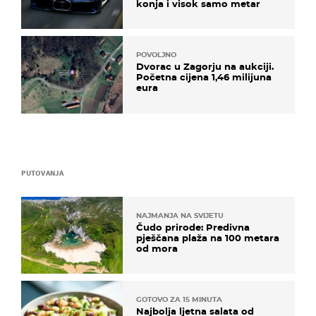
konja i visok samo metar
POVOLJNO
Dvorac u Zagorju na aukciji.
Početna cijena 1,46 milijuna
eura
PUTOVANJA
NAJMANJA NA SVIJETU
Čudo prirode: Predivna
pješčana plaža na 100 metara
od mora
GOTOVO ZA 15 MINUTA
Najbolja ljetna salata od