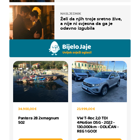
NASLJEDNIK
Želi da njih troje sretno žive,
a nije ni svjesna da ga je
odavno izgubila
34.900,00 €
23.999,00 €
Pantera 28 2xmagnum
VW T-Roc 2,0 TDI
502
4Motion DSG - 2022 -
130.000km - ODLIČAN -
REG 1 GOD!