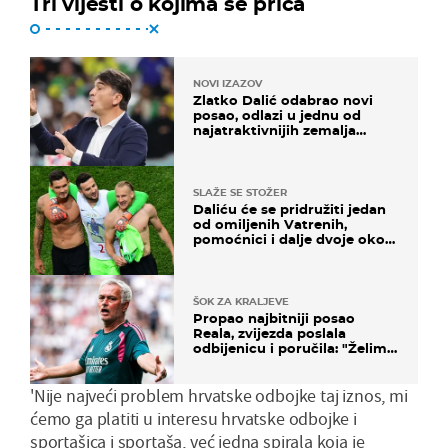
Tri vijesti o kojima se priča
NOVI IZAZOV
Zlatko Dalić odabrao novi
posao, odlazi u jednu od
najatraktivnijih zemalja
svijeta
SLAŽE SE STOŽER
Daliću će se pridružiti jedan
od omiljenih Vatrenih,
pomoćnici i dalje dvoje oko
ponude
ŠOK ZA KRALJEVE
Propao najbitniji posao
Reala, zvijezda poslala
odbijenicu i poručila: "Želim
u Barcelonu"
'Nije najveći problem hrvatske odbojke taj iznos, mi
ćemo ga platiti u interesu hrvatske odbojke i
sportašica i sportaša, već jedna spirala koja je