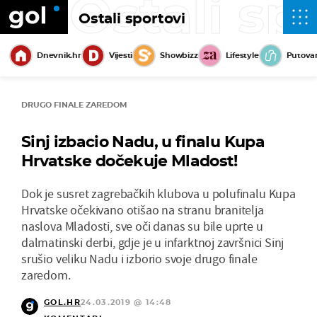
Ostali sp
Ostali sportovi
Dnevnik.hr
Vijesti
Showbizz
Lifestyle
Putova
DRUGO FINALE ZAREDOM
Sinj izbacio Nadu, u finalu Kupa
Hrvatske dočekuje Mladost!
Dok je susret zagrebačkih klubova u polufinalu Kupa
Hrvatske očekivano otišao na stranu branitelja
naslova Mladosti, sve oči danas su bile uprte u
dalmatinski derbi, gdje je u infarktnoj završnici Sinj
srušio veliku Nadu i izborio svoje drugo finale
zaredom.
GOL.HR
24.03.2019 @ 14:48