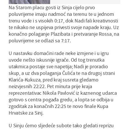
Na Starom placu gosti iz Sinja cijelo prvo
poluvrijeme imaju nadmoć na terenu te u jednom
trenu vode i s visokih 0:17, dok Nadi fali kreativnosti
te nikako ne uspijeva privesti svoje napade kraju. Uz
konačno polaganje Plazibata i pretvaranje Rossa, na
poluvrijeme se odlazi sa 7:17.
U nastavku domaćini rade neke izmjene i u igru
uvode nešto iskusnije igrače. Od tog trenutka
utakmica postaje sve napetija; Nadi je proradio
skup, a uz dva polaganja Čulića te na drugoj strani
Klarića-Kukuza, pred kraj susreta gledamo
neizvjesnih 22:22. Pet minuta prije kraja
reprezentativac Nikola Pavlović iz kaznenog udarca
gotovo s centra pogađa gredu, a lopta se odbija u
zgoditak za konačnih 22:25 te novo finale Kupa
Hrvatske za Sinj.
U Sinju ćemo sljedeće subote tako gledati reprizu