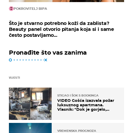
POKROVITELJ BIPA
Što je stvarno potrebno koži da zablista?
Beauty panel otvorio pitanja koja si i same
često postavljamo...
Pronađite što vas zanima
VIJESTI
STIGAO I ŠOK S BOOKINGA
VIDEO Gošća izazvala požar
luksuznog apartmana.
Vlasnik: "Dok je gorjelo,
smijali su se, pili i pokazivali
mi srednji prst"
VREMENSKA PROGNOZA