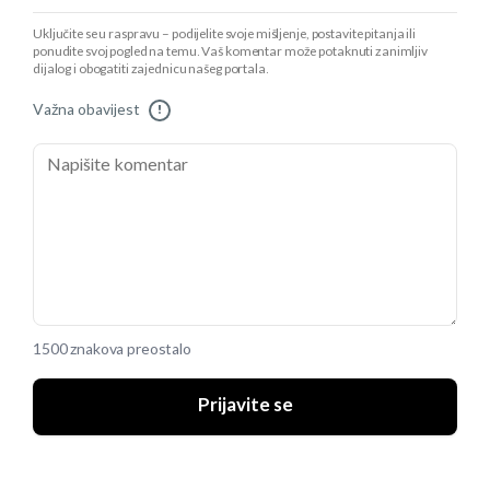
Uključite se u raspravu – podijelite svoje mišljenje, postavite pitanja ili
ponudite svoj pogled na temu. Vaš komentar može potaknuti zanimljiv
dijalog i obogatiti zajednicu našeg portala.
Važna obavijest
!
1500 znakova preostalo
Prijavite se