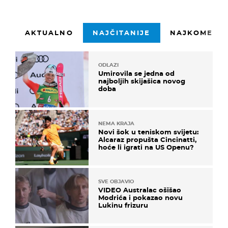
AKTUALNO
NAJČITANIJE
NAJKOMENTI
ODLAZI
Umirovila se jedna od
najboljih skijašica novog
doba
NEMA KRAJA
Novi šok u teniskom svijetu:
Alcaraz propušta Cincinatti,
hoće li igrati na US Openu?
SVE OBJAVIO
VIDEO Australac ošišao
Modrića i pokazao novu
Lukinu frizuru