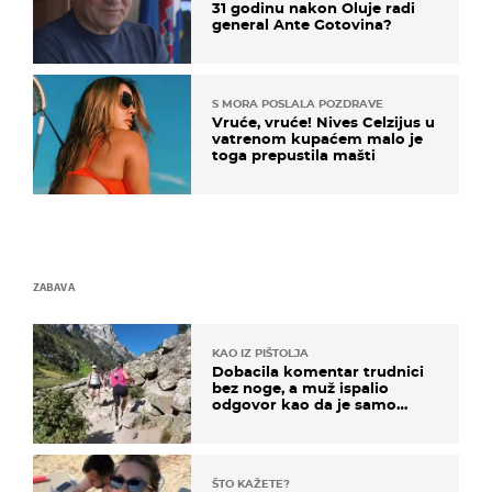
31 godinu nakon Oluje radi
general Ante Gotovina?
S MORA POSLALA POZDRAVE
Vruće, vruće! Nives Celzijus u
vatrenom kupaćem malo je
toga prepustila mašti
ZABAVA
KAO IZ PIŠTOLJA
Dobacila komentar trudnici
bez noge, a muž ispalio
odgovor kao da je samo
čekao…
ŠTO KAŽETE?