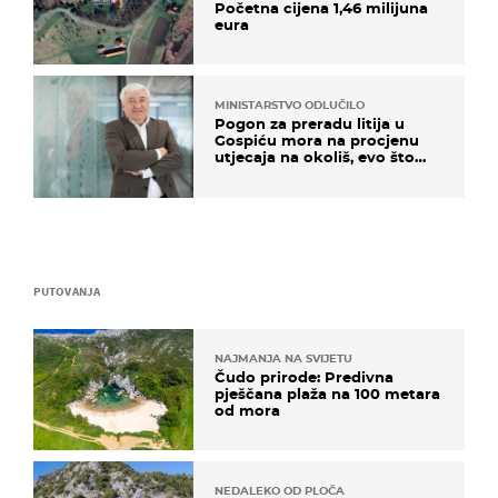
Početna cijena 1,46 milijuna
eura
MINISTARSTVO ODLUČILO
Pogon za preradu litija u
Gospiću mora na procjenu
utjecaja na okoliš, evo što
kaže ulagač
PUTOVANJA
NAJMANJA NA SVIJETU
Čudo prirode: Predivna
pješčana plaža na 100 metara
od mora
NEDALEKO OD PLOČA