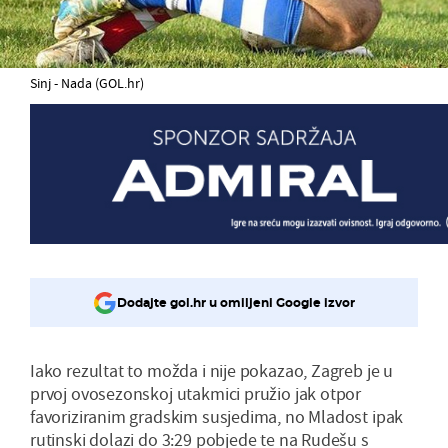
Sinj - Nada (GOL.hr)
Dodajte gol.hr u omiljeni Google izvor
Iako rezultat to možda i nije pokazao, Zagreb je u
prvoj ovosezonskoj utakmici pružio jak otpor
favoriziranim gradskim susjedima, no Mladost ipak
rutinski dolazi do 3:29 pobjede te na Rudešu s