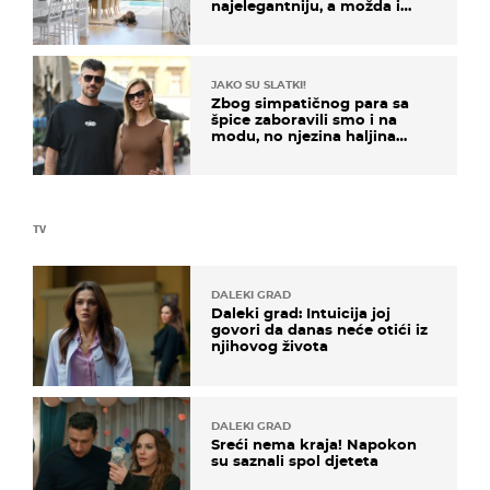
najelegantniju, a možda i
najljepšu bijelu kuhinju
JAKO SU SLATKI!
Zbog simpatičnog para sa
špice zaboravili smo i na
modu, no njezina haljina
itekako nas se dojmila
TV
DALEKI GRAD
Daleki grad: Intuicija joj
govori da danas neće otići iz
njihovog života
DALEKI GRAD
Sreći nema kraja! Napokon
su saznali spol djeteta