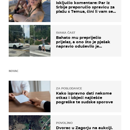
Isključio komentare: Par iz
Srbije preporučio spravicu za
plažu s Temua, čini li vam se
ovo sigurnim?
SVAKA ČAST
Bahato mu prepriječio
prijelaz, a ono što je pješak
napravio oduševilo je
društvene mreže
NOVAC
ZA POSLODAVCE
Kako ispravno dati nekome
otkaz i izbjeći najčešće
pogreške te sudske sporove
POVOLJNO
Dvorac u Zagorju na aukciji.