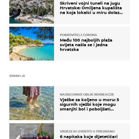
Skriveni vojni tuneli na jugu
Hrvatske: Omiljena kupališta
na koja lokalci u miru dolaze
roniti i skakati u more
POKROVITELJ CORONA
Među 100 najboljih plaža
svijeta našla se i jedna
hrvatska
ZDRAVLJE
NAJSIGURNIJI OBLIK REKREACIJE
Vježbe za koljeno u moru: 5
sigurnih vježbi koje mogu
smanjiti bol i poboljšati
pokretljivost
VRIJEDI IH UVRSTITI U PREHRANU
6 napitaka koje dijetetičari