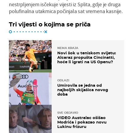
nestrpljenjem isčekuje vijesti iz Splita, gdje je druga
polufinalna utakmica počinjala sat vremena kasnije.
Tri vijesti o kojima se priča
NEMA KRAJA
Novi šok u teniskom svijetu:
Alcaraz propušta Cincinatti,
hoće li igrati na US Openu?
ODLAZI
Umirovila se jedna od
najboljih skijašica novog
doba
SVE OBJAVIO
VIDEO Australac ošišao
Modrića i pokazao novu
Lukinu frizuru