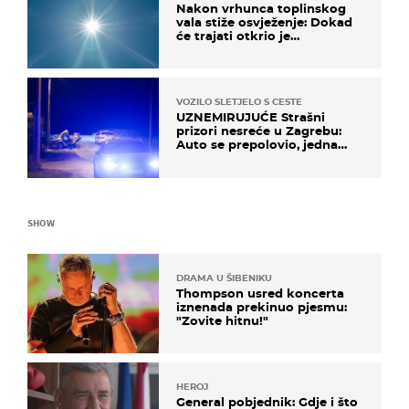
Nakon vrhunca toplinskog
vala stiže osvježenje: Dokad
će trajati otkrio je
meteorolog
VOZILO SLETJELO S CESTE
UZNEMIRUJUĆE Strašni
prizori nesreće u Zagrebu:
Auto se prepolovio, jedna
osoba poginula
SHOW
DRAMA U ŠIBENIKU
Thompson usred koncerta
iznenada prekinuo pjesmu:
"Zovite hitnu!"
HEROJ
General pobjednik: Gdje i što