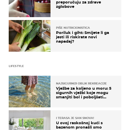
preporučuju za zdrave
zglobove
PIŠE NUTRICIONISTICA
Poriluk i giht: Smijete li ga
jesti ili riskirate novi
napadaj?
LIFESTYLE
NAJSIGURNIJI OBLIK REKREACIJE
Vježbe za koljeno u moru: 5
sigurnih vježbi koje mogu
smanjiti bol i poboljšati
pokretljivost
I TERASA JE SAN SNOVA!
U ovoj raskošnoj kući s
bazenom pronašli smo