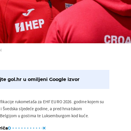
a)
te gol.hr u omiljeni Google izvor
ifikacije rukometaša za EHF EURO 2026. godine kojem su
i Švedska sljedeće godine, a pred hrvatskom
 s Belgijom u gostima te Luksemburgom kod kuće.
riča