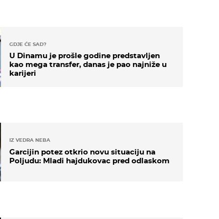
GDJE ĆE SAD?
U Dinamu je prošle godine predstavljen
kao mega transfer, danas je pao najniže u
karijeri
IZ VEDRA NEBA
Garcijin potez otkrio novu situaciju na
Poljudu: Mladi hajdukovac pred odlaskom