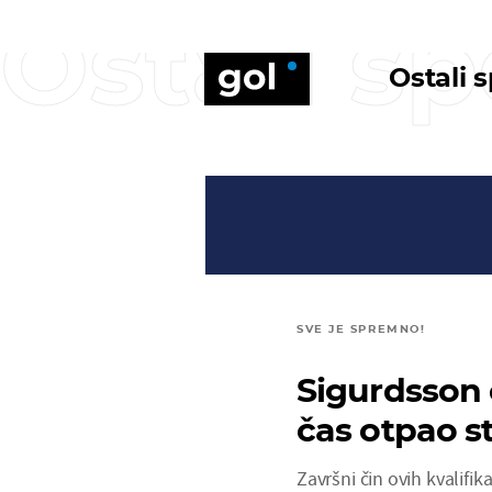
Ostali sp
Ostali 
SVE JE SPREMNO!
Sigurdsson 
čas otpao st
Završni čin ovih kvalifik