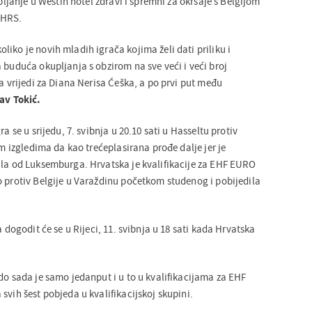
upljanje u Westin hotel zdravi i spremni za okršaje s Belgijom
 HRS.
iko je novih mladih igrača kojima želi dati priliku i
 buduća okupljanja s obzirom na sve veći i veći broj
ga vrijedi za Diana Nerisa Ćeška, a po prvi put među
av Tokić.
ra se u srijedu, 7. svibnja u 20.10 sati u Hasseltu protiv
im izgledima da kao trećeplasirana prođe dalje jer je
ila od Luksemburga. Hrvatska je kvalifikacije za EHF EURO
o protiv Belgije u Varaždinu početkom studenog i pobijedila
a dogodit će se u Rijeci, 11. svibnja u 18 sati kada Hrvatska
do sada je samo jedanput i u to u kvalifikacijama za EHF
svih šest pobjeda u kvalifikacijskoj skupini.