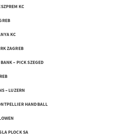
VESZPREM KC
AGREB
ANYA KC
 RK ZAGREB
 BANK – PICK SZEGED
GREB
NS – LUZERN
MONTPELLIER HANDBALL
 LOWEN
SLA PLOCK SA