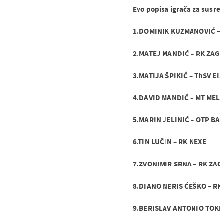
Evo popisa igrača za susre
1.DOMINIK KUZMANOVIĆ 
2.MATEJ MANDIĆ – RK ZA
3.MATIJA ŠPIKIĆ – ThSV 
4.DAVID MANDIĆ – MT ME
5.MARIN JELINIĆ – OTP B
6.TIN LUČIN – RK NEXE
7.ZVONIMIR SRNA – RK Z
8.DIANO NERIS ĆEŠKO – R
9.BERISLAV ANTONIO TOK