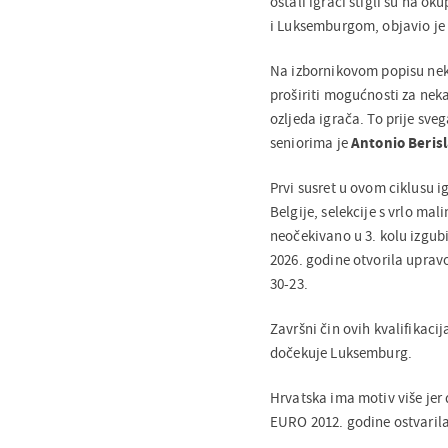
ostali igrači stigli su na ok
i Luksemburgom, objavio je
Na izbornikovom popisu nekol
proširiti mogućnosti za neka
ozljeda igrača. To prije sve
seniorima je
Antonio Berisl
Prvi susret u ovom ciklusu ig
Belgije, selekcije s vrlo mal
neočekivano u 3. kolu izgub
2026. godine otvorila uprav
30-23.
Završni čin ovih kvalifikacij
dočekuje Luksemburg.
Hrvatska ima motiv više jer 
EURO 2012. godine ostvarila 