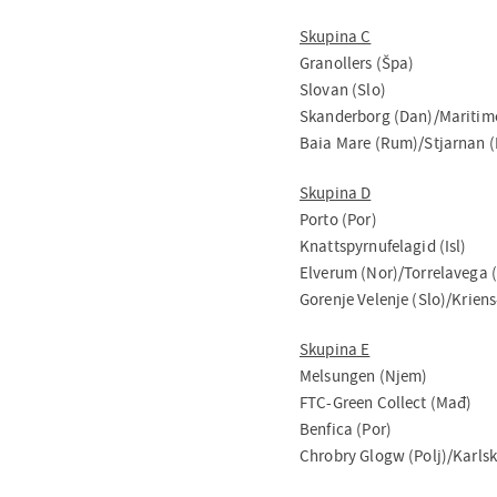
Skupina C
Granollers (Špa)
Slovan (Slo)
Skanderborg (Dan)/Maritimo
Baia Mare (Rum)/Stjarnan (I
Skupina D
Porto (Por)
Knattspyrnufelagid (Isl)
Elverum (Nor)/Torrelavega 
Gorenje Velenje (Slo)/Kriens
Skupina E
Melsungen (Njem)
FTC-Green Collect (Mađ)
Benfica (Por)
Chrobry Glogw (Polj)/Karlsk