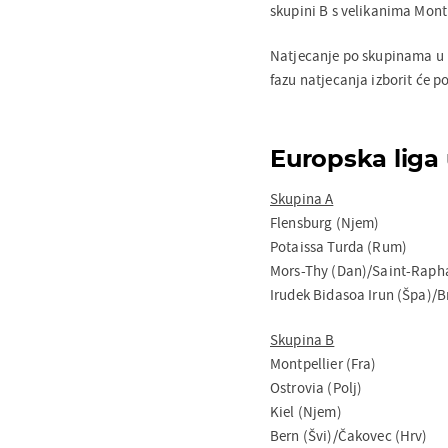
skupini B s velikanima Mont
Natjecanje po skupinama u Eu
fazu natjecanja izborit će p
Europska liga
Skupina A
Flensburg (Njem)
Potaissa Turda (Rum)
Mors-Thy (Dan)/Saint-Rapha
Irudek Bidasoa Irun (Špa)/B
Skupina B
Montpellier (Fra)
Ostrovia (Polj)
Kiel (Njem)
Bern (Švi)/Čakovec (Hrv)