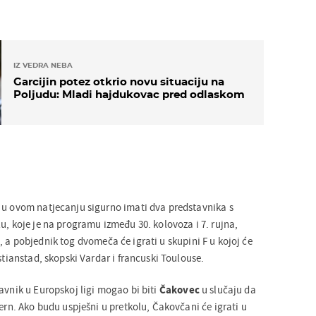
IZ VEDRA NEBA
Garcijin potez otkrio novu situaciju na
Poljudu: Mladi hajdukovac pred odlaskom
 u ovom natjecanju sigurno imati dva predstavnika s
u, koje je na programu između 30. kolovoza i 7. rujna,
o
, a pobjednik tog dvomeča će igrati u skupini F u kojoj će
istianstad, skopski Vardar i francuski Toulouse.
avnik u Europskoj ligi mogao bi biti
Čakovec
u slučaju da
Bern. Ako budu uspješni u pretkolu, Čakovčani će igrati u