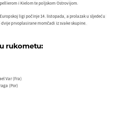
pellierom i Kielom te poljskom Ostrovijom.
ropskoj ligi počinje 14. listopada, a prolazak u sljedeću
o dvije prvoplasirane momčadi iz svake skupine.
 u rukometu:
el Var (Fra)
raga (Por)