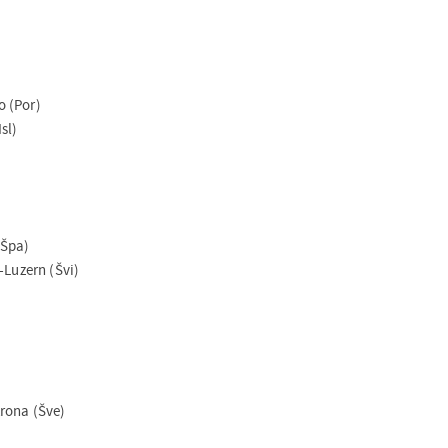
 (Por)
sl)
(Špa)
-Luzern (Švi)
rona (Šve)