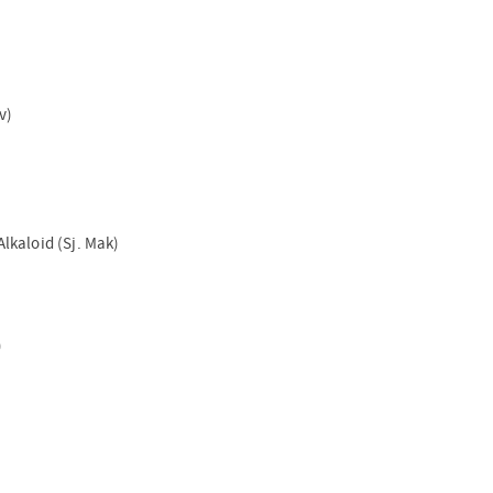
v)
lkaloid (Sj. Mak)
)
)