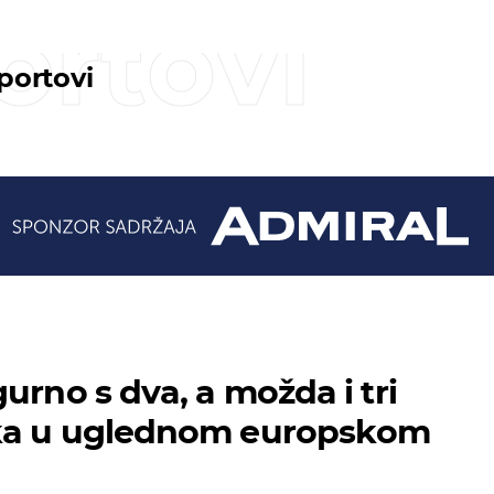
ortovi
sportovi
urno s dva, a možda i tri
ka u uglednom europskom