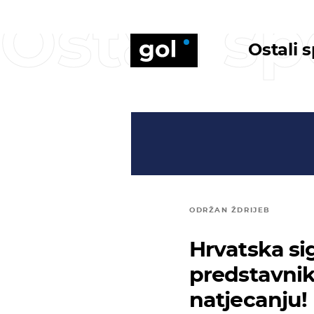
Ostali sp
Ostali 
ODRŽAN ŽDRIJEB
Hrvatska sig
predstavni
natjecanju!