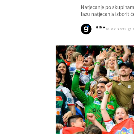
Natjecanje po skupinama 
fazu natjecanja izborit 
HINA
18.07.2025 @ 