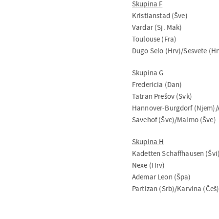
Skupina F
Kristianstad (Šve)
Vardar (Sj. Mak)
Toulouse (Fra)
Dugo Selo (Hrv)/Sesvete (Hr
Skupina G
Fredericia (Dan)
Tatran Prešov (Svk)
Hannover-Burgdorf (Njem)/A
Savehof (Šve)/Malmo (Šve)
Skupina H
Kadetten Schaffhausen (Švi
Nexe (Hrv)
Ademar Leon (Špa)
Partizan (Srb)/Karvina (Češ