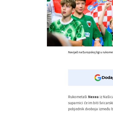
Navijači na Europskoj ligi u rukom
Dodaj
Rukometaši
Nexea
iz Našica
suparnici će im biti švicarsk
pobjednik dvoboja između