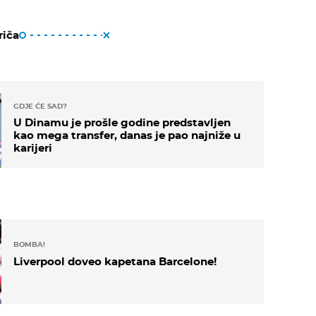
riča
GDJE ĆE SAD?
U Dinamu je prošle godine predstavljen
kao mega transfer, danas je pao najniže u
karijeri
BOMBA!
Liverpool doveo kapetana Barcelone!