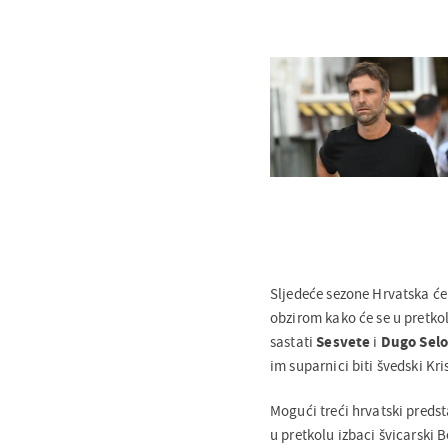
Sljedeće sezone Hrvatska će
obzirom kako će se u pretkol
sastati
Sesvete
i
Dugo Sel
im suparnici biti švedski Kr
Mogući treći hrvatski predst
u pretkolu izbaci švicarski 