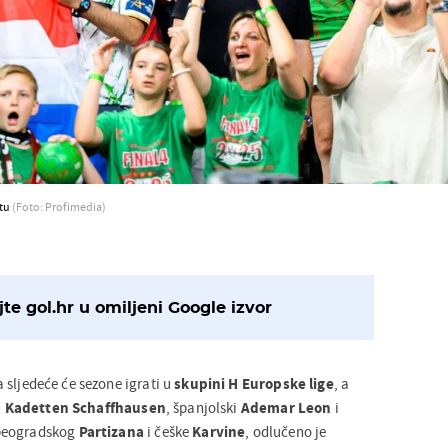
etu
(Foto: Profimedia)
te gol.hr u omiljeni Google izvor
 sljedeće će sezone igrati u
skupini H Europske lige
, a
i
Kadetten Schaffhausen
, španjolski
Ademar Leon
i
 beogradskog
Partizana
i češke
Karvine
, odlučeno je