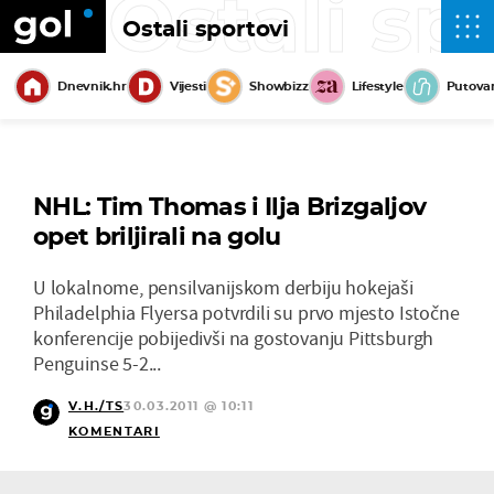
Ostali sp
Ostali sportovi
Dnevnik.hr
Vijesti
Showbizz
Lifestyle
Putova
NHL: Tim Thomas i Ilja Brizgaljov
opet briljirali na golu
U lokalnome, pensilvanijskom derbiju hokejaši
Philadelphia Flyersa potvrdili su prvo mjesto Istočne
konferencije pobijedivši na gostovanju Pittsburgh
Penguinse 5-2...
V.H./TS
30.03.2011 @ 10:11
KOMENTARI