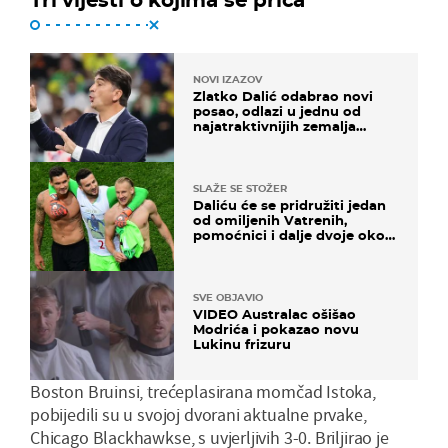
NOVI IZAZOV
Zlatko Dalić odabrao novi
posao, odlazi u jednu od
najatraktivnijih zemalja
svijeta
SLAŽE SE STOŽER
Daliću će se pridružiti jedan
od omiljenih Vatrenih,
pomoćnici i dalje dvoje oko
ponude
SVE OBJAVIO
VIDEO Australac ošišao
Modrića i pokazao novu
Lukinu frizuru
Boston Bruinsi, trećeplasirana momčad Istoka,
pobijedili su u svojoj dvorani aktualne prvake,
Chicago Blackhawkse, s uvjerljivih 3-0. Briljirao je