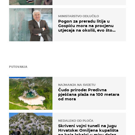
MINISTARSTVO ODLUČILO
Pogon za preradu litija u
Gospiću mora na procjenu
utjecaja na okoliš, evo što
kaže ulagač
PUTOVANJA
NAJMANJA NA SVIJETU
Čudo prirode: Predivna
pješčana plaža na 100 metara
od mora
NEDALEKO OD PLOČA
Skriveni vojni tuneli na jugu
Hrvatske: Omiljena kupališta
na koja lokalci u miru dolaze