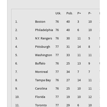
Utk.
Pob.
P+
P-
Izg.
1.
Boston
76
40
3
10
10
2.
Philadelphia
76
40
6
10
10
3.
N.Y. Rangers
76
30
11
5
5
4.
Pittsburgh
77
31
14
8
8
5.
Washington
77
33
11
11
11
6.
Buffalo
76
25
13
9
9
7.
Montreal
77
34
7
7
7
8.
Tampa Bay
76
27
14
11
11
9.
Carolina
76
25
10
11
11
10.
Florida
77
19
10
12
12
11.
Toronto
77
29
6
10
10