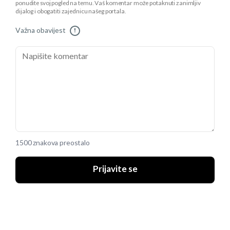
ponudite svoj pogled na temu. Vaš komentar može potaknuti zanimljiv
dijalog i obogatiti zajednicu našeg portala.
Važna obavijest
!
1500 znakova preostalo
Prijavite se