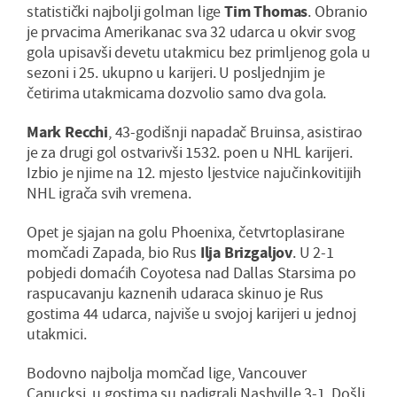
statistički najbolji golman lige
Tim Thomas
. Obranio
je prvacima Amerikanac sva 32 udarca u okvir svog
gola upisavši devetu utakmicu bez primljenog gola u
sezoni i 25. ukupno u karijeri. U posljednjim je
četirima utakmicama dozvolio samo dva gola.
Mark Recchi
, 43-godišnji napadač Bruinsa, asistirao
je za drugi gol ostvarivši 1532. poen u NHL karijeri.
Izbio je njime na 12. mjesto ljestvice najučinkovitijih
NHL igrača svih vremena.
Opet je sjajan na golu Phoenixa, četvrtoplasirane
momčadi Zapada, bio Rus
Ilja Brizgaljov
. U 2-1
pobjedi domaćih Coyotesa nad Dallas Starsima po
raspucavanju kaznenih udaraca skinuo je Rus
gostima 44 udarca, najviše u svojoj karijeri u jednoj
utakmici.
Bodovno najbolja momčad lige, Vancouver
Canucksi, u gostima su nadigrali Nashville 3-1. Došli