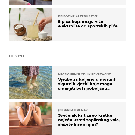
PRIRODNE ALTERNATIVE
5 pića koja imaju više
elektrolita od sportskih pića
LIFESTYLE
NAJSIGURNIJI OBLIK REKREACIJE
Vježbe za koljeno u moru: 5
sigurnih vježbi koje mogu
smanjiti bol i poboljšati
pokretljivost
(NE)PRIMJERENA?
Svećenik kritizirao kratku
odjeću usred toplinskog vala,
slažete li se s njim?