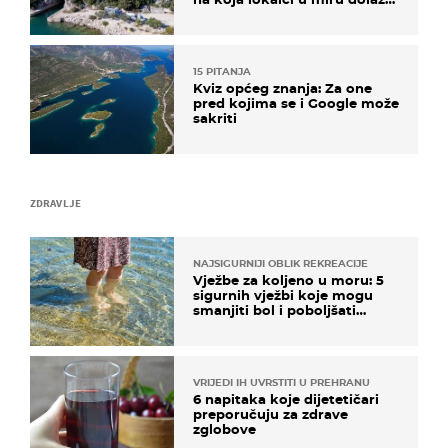
roniti i skakati u more
15 PITANJA
Kviz općeg znanja: Za one
pred kojima se i Google može
sakriti
ZDRAVLJE
NAJSIGURNIJI OBLIK REKREACIJE
Vježbe za koljeno u moru: 5
sigurnih vježbi koje mogu
smanjiti bol i poboljšati
pokretljivost
VRIJEDI IH UVRSTITI U PREHRANU
6 napitaka koje dijetetičari
preporučuju za zdrave
zglobove