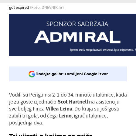
gol expired
(Foto: DNEVNIK.hr)
Dodajte gol.hr u omiljeni Google izvor
Vodili su Penguinsi 2-1 do 34. minute utakmice, kada
je za goste izjednačio
Scot Hartnell
na asistenciju
sve boljeg Finca
Villea Leina
. Do kraja su još gosti
zabili tri gola, od čega
Leino
, igrač utakmice,
posljednja dva.
Tri vijesti o kojima se priča