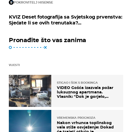
POKROVITELJ HISENSE
KVIZ Deset fotografija sa Svjetskog prvenstva:
Sjećate li se ovih trenutaka?...
Pronađite što vas zanima
VIJESTI
STIGAO I ŠOK S BOOKINGA
VIDEO Gošća izazvala požar
luksuznog apartmana.
Vlasnik: "Dok je gorjelo,
smijali su se, pili i pokazivali
mi srednji prst"
VREMENSKA PROGNOZA
Nakon vrhunca toplinskog
vala stiže osvježenje: Dokad
će trajati otkrio je