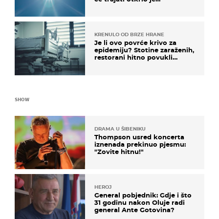
meteorolog
KRENULO OD BRZE HRANE
Je li ovo povrće krivo za
epidemiju? Stotine zaraženih,
restorani hitno povukli
proizvod
SHOW
DRAMA U ŠIBENIKU
Thompson usred koncerta
iznenada prekinuo pjesmu:
"Zovite hitnu!"
HEROJ
General pobjednik: Gdje i što
31 godinu nakon Oluje radi
general Ante Gotovina?