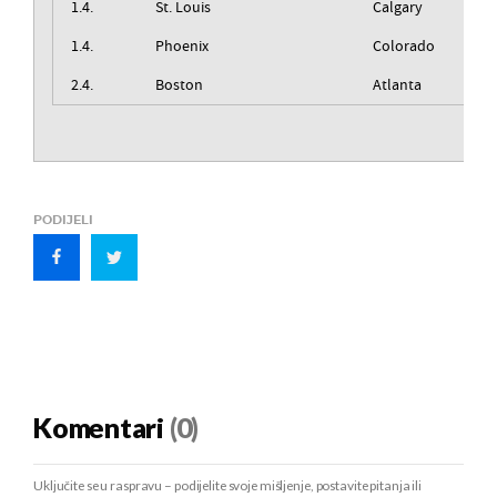
1.4.
St. Louis
Calgary
1.4.
Phoenix
Colorado
2.4.
Boston
Atlanta
PODIJELI
Komentari
(0)
Uključite se u raspravu – podijelite svoje mišljenje, postavite pitanja ili