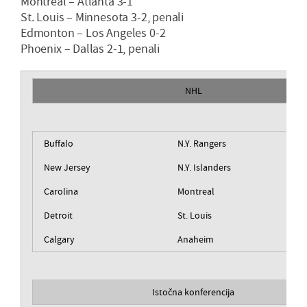
Montreal – Atlanta 3-1
St. Louis – Minnesota 3-2, penali
Edmonton – Los Angeles 0-2
Phoenix – Dallas 2-1, penali
NHL
Buffalo
N.Y. Rangers
New Jersey
N.Y. Islanders
Carolina
Montreal
Detroit
St. Louis
Calgary
Anaheim
Istočna konferencija