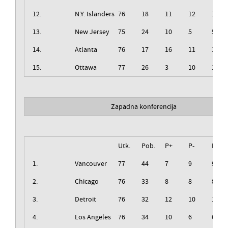
12.
N.Y. Islanders
76
18
11
12
12
13.
New Jersey
75
24
10
5
5
14.
Atlanta
76
17
16
11
11
15.
Ottawa
77
26
3
10
10
Zapadna konferencija
Utk.
Pob.
P+
P-
Izg.
1.
Vancouver
77
44
7
9
9
2.
Chicago
76
33
8
8
8
3.
Detroit
76
32
12
10
10
4.
Los Angeles
76
34
10
6
6