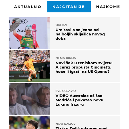
AKTUALNO
NAJČITANIJE
NAJKOMENTI
ODLAZI
Umirovila se jedna od
najboljih skijašica novog
doba
NEMA KRAJA
Novi šok u teniskom svijetu:
Alcaraz propušta Cincinatti,
hoće li igrati na US Openu?
SVE OBJAVIO
VIDEO Australac ošišao
Modrića i pokazao novu
Lukinu frizuru
NOVI IZAZOV
Zlatko Dalić odabrao novi