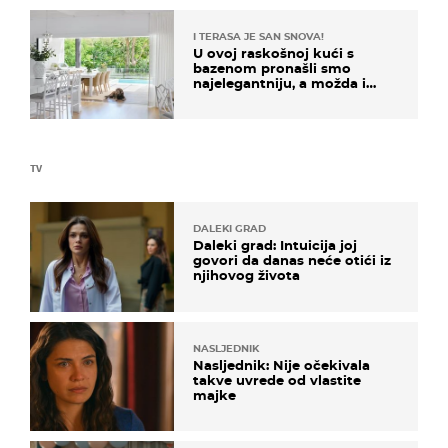
I TERASA JE SAN SNOVA!
U ovoj raskošnoj kući s
bazenom pronašli smo
najelegantniju, a možda i
najljepšu bijelu kuhinju
TV
DALEKI GRAD
Daleki grad: Intuicija joj
govori da danas neće otići iz
njihovog života
NASLJEDNIK
Nasljednik: Nije očekivala
takve uvrede od vlastite
majke