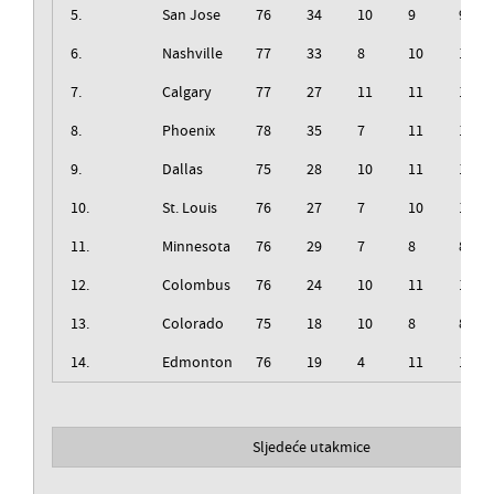
5.
San Jose
76
34
10
9
9
6.
Nashville
77
33
8
10
10
7.
Calgary
77
27
11
11
11
8.
Phoenix
78
35
7
11
11
9.
Dallas
75
28
10
11
11
10.
St. Louis
76
27
7
10
10
11.
Minnesota
76
29
7
8
8
12.
Colombus
76
24
10
11
11
13.
Colorado
75
18
10
8
8
14.
Edmonton
76
19
4
11
11
Sljedeće utakmice