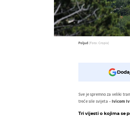
Poljud
(Foto: Cropix)
Dodaj
Sve je spremno za veliki tra
treće sile svijeta –
Ivicom I
Tri vijesti o kojima se p