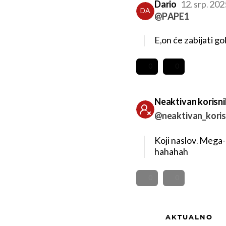
Dario
12. srp. 20
DA
@PAPE1
E,on će zabijati go
0
0
Neaktivan korisni
@neaktivan_koris
Koji naslov. Mega-
hahahah
0
0
AKTUALNO