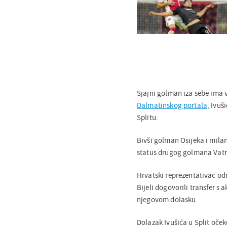
Sjajni golman iza sebe ima 
Dalmatinskog portala,
Ivuši
Splitu.
Bivši golman Osijeka i mila
status drugog golmana Vatre
Hrvatski reprezentativac od
Bijeli dogovorili transfer s
njegovom dolasku.
Dolazak Ivušića u Split oček