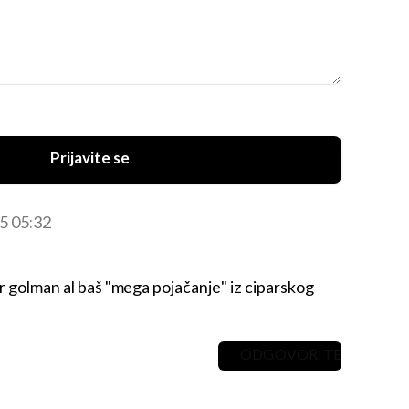
Prijavite se
25 05:32
r golman al baš "mega pojačanje" iz ciparskog
ODGOVORITE