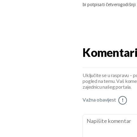
bi potpisati četverogodišnj
Komentar
Uključite se u raspravu – pod
pogled na temu. Vaš koment
zajednicu našeg portala.
Važna obavijest
!