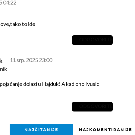
25 04:22
love,tako to ide
ODGOVORITE
11. srp. 2025 23:00
k
nik
pojačanje dolazi u Hajduk! A kad ono Ivusic
ODGOVORITE
NAJČITANIJE
NAJKOMENTIRANIJE