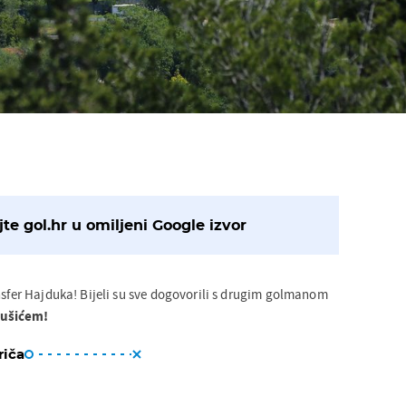
te gol.hr u omiljeni Google izvor
nsfer Hajduka! Bijeli su sve dogovorili s drugim golmanom
vušićem!
riča