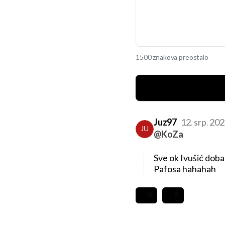
1500 znakova preostalo
Juz97
12. srp. 20
JU
@KoZa
Sve ok Ivušić doba
Pafosa hahahah
0
0