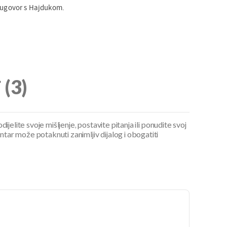
i ugovor s Hajdukom.
i
(3)
ijelite svoje mišljenje, postavite pitanja ili ponudite svoj
ar može potaknuti zanimljiv dijalog i obogatiti