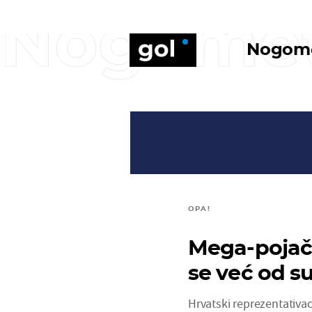
Nogome
Nogom
OPA!
Mega-pojača
se već od su
Hrvatski reprezentativac