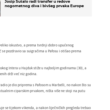
Josip Šutalo radi transfer u redove
nogometnog diva i bivšeg prvaka Europe
veliko iskustvo, a prema tvrdnji dobro upućenog
ć se pozdravio sa suigračima u Pafosu i otišao prema
nskog Intera u Hajduk stiže u najboljim godinama (30), a
nih drži već niz godina.
radio je dio priprema s Pafosom u Marbelli, no nakon što su
 aktualnim ciparskim prvakom, ništa više ne stoji na putu
uje se tijekom vikenda, a nakon liječničkih pregleda trebao