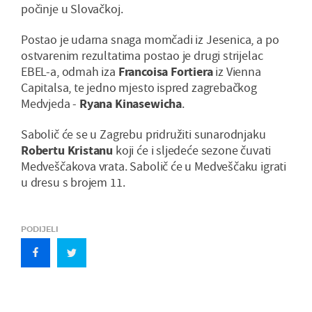
počinje u Slovačkoj.
Postao je udarna snaga momčadi iz Jesenica, a po
ostvarenim rezultatima postao je drugi strijelac
EBEL-a, odmah iza
Francoisa Fortiera
iz Vienna
Capitalsa, te jedno mjesto ispred zagrebačkog
Medvjeda -
Ryana Kinasewicha
.
Sabolič će se u Zagrebu pridružiti sunarodnjaku
Robertu Kristanu
koji će i sljedeće sezone čuvati
Medveščakova vrata. Sabolič će u Medveščaku igrati
u dresu s brojem 11.
PODIJELI