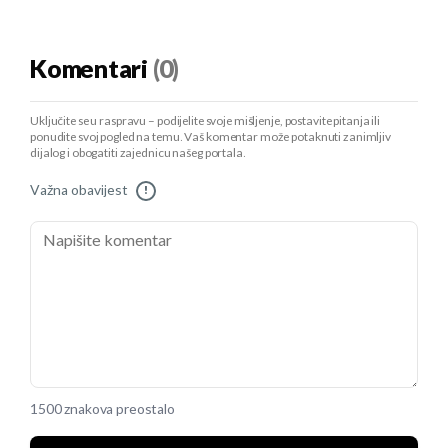
Komentari
(0)
Uključite se u raspravu – podijelite svoje mišljenje, postavite pitanja ili
ponudite svoj pogled na temu. Vaš komentar može potaknuti zanimljiv
dijalog i obogatiti zajednicu našeg portala.
Važna obavijest
!
1500 znakova preostalo