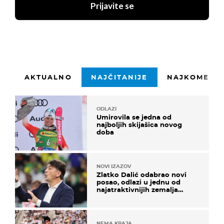
Prijavite se
AKTUALNO
NAJČITANIJE
NAJKOMENTI
ODLAZI
Umirovila se jedna od
najboljih skijašica novog
doba
NOVI IZAZOV
Zlatko Dalić odabrao novi
posao, odlazi u jednu od
najatraktivnijih zemalja
svijeta
NEMA KRAJA