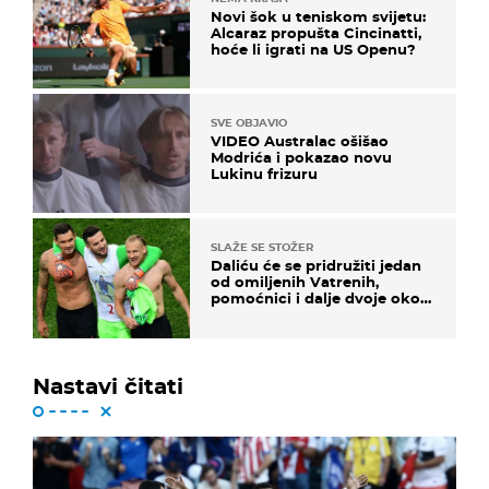
Novi šok u teniskom svijetu:
Alcaraz propušta Cincinatti,
hoće li igrati na US Openu?
SVE OBJAVIO
VIDEO Australac ošišao
Modrića i pokazao novu
Lukinu frizuru
SLAŽE SE STOŽER
Daliću će se pridružiti jedan
od omiljenih Vatrenih,
pomoćnici i dalje dvoje oko
ponude
Nastavi čitati