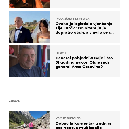
RASKOŠNA PROSLAVA
Ovako je izgledalo vjenčanje
Tije Jurčić: Do oltara ju je
dopratio očuh, a slavilo se uz
Olivera i Rozgu
HEROJ
General pobjednik: Gdje i što
31 godinu nakon Oluje radi
general Ante Gotovina?
ZABAVA
KAO IZ PIŠTOLJA
Dobacila komentar trudnici
bez noge, a muž ispalio