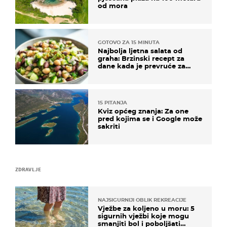
od mora
GOTOVO ZA 15 MINUTA
Najbolja ljetna salata od
graha: Brzinski recept za
dane kada je prevruće za
kuhanje
15 PITANJA
Kviz općeg znanja: Za one
pred kojima se i Google može
sakriti
ZDRAVLJE
NAJSIGURNIJI OBLIK REKREACIJE
Vježbe za koljeno u moru: 5
sigurnih vježbi koje mogu
smanjiti bol i poboljšati