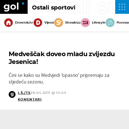
Ostali sp
Ostali sportovi
Dnevnik.hr
Vijesti
Showbizz
Lifestyle
Putova
Medveščak doveo mladu zvijezdu
Jesenica!
Čini se kako su Medvjedi 'opasno' pripremaju za
sljedeću sezonu.
I.Š./TS
28.04.2011 @ 14:55
KOMENTARI