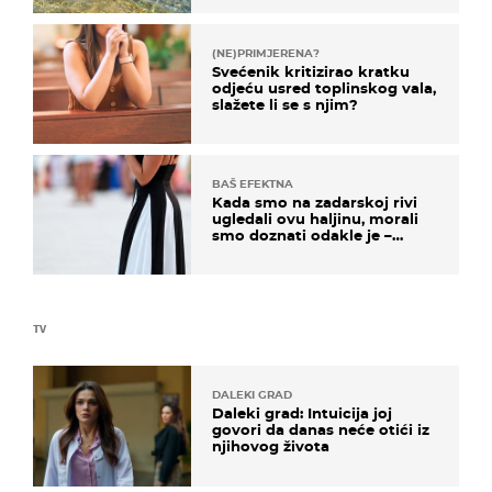
(NE)PRIMJERENA?
Svećenik kritizirao kratku
odjeću usred toplinskog vala,
slažete li se s njim?
BAŠ EFEKTNA
Kada smo na zadarskoj rivi
ugledali ovu haljinu, morali
smo doznati odakle je –
košta samo 18 eura
TV
DALEKI GRAD
Daleki grad: Intuicija joj
govori da danas neće otići iz
njihovog života