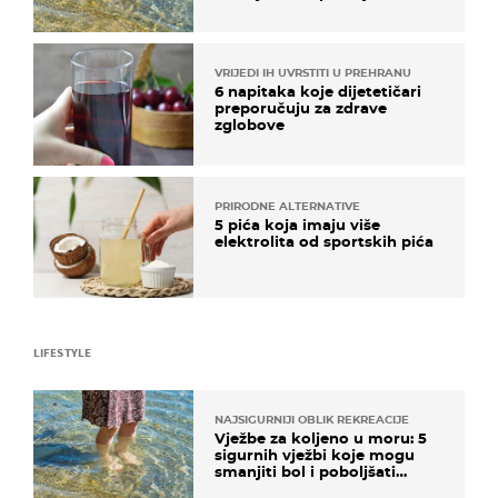
pokretljivost
VRIJEDI IH UVRSTITI U PREHRANU
6 napitaka koje dijetetičari
preporučuju za zdrave
zglobove
PRIRODNE ALTERNATIVE
5 pića koja imaju više
elektrolita od sportskih pića
LIFESTYLE
NAJSIGURNIJI OBLIK REKREACIJE
Vježbe za koljeno u moru: 5
sigurnih vježbi koje mogu
smanjiti bol i poboljšati
pokretljivost