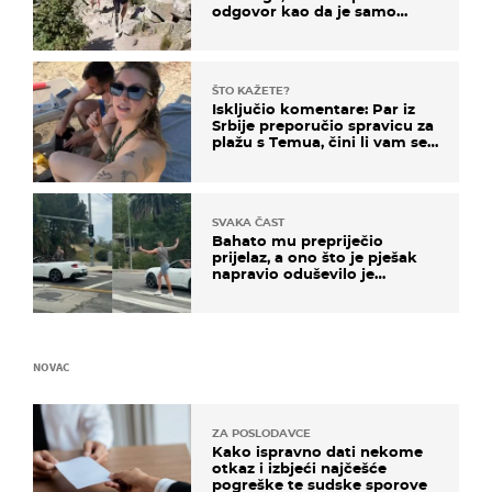
odgovor kao da je samo
čekao…
ŠTO KAŽETE?
Isključio komentare: Par iz
Srbije preporučio spravicu za
plažu s Temua, čini li vam se
ovo sigurnim?
SVAKA ČAST
Bahato mu prepriječio
prijelaz, a ono što je pješak
napravio oduševilo je
društvene mreže
NOVAC
ZA POSLODAVCE
Kako ispravno dati nekome
otkaz i izbjeći najčešće
pogreške te sudske sporove