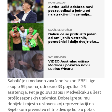
NOVI IZAZOV
Zlatko Dalić odabrao novi
posao, odlazi u jednu od
najatraktivnijih zemalja
svijeta
SLAŽE SE STOŽER
Daliću će se pridružiti jedan
od omiljenih Vatrenih,
pomoćnici i dalje dvoje oko
ponude
SVE OBJAVIO
VIDEO Australac ošišao
Modrića i pokazao novu
Lukinu frizuru
Sabolič je u nedavno završenoj sezoni EBEL lige
skupio 59 poena, odnosno 33 pogotka i 26
asistencija. Pet je golova zabio i Medveščaku u šest
prošlosezonskih utakmica. Dobre igre su mu
donijele i mjesto u slovenskoj reprezentaciji na
Svjetskom prvenstvu elitne divizije koje u petak