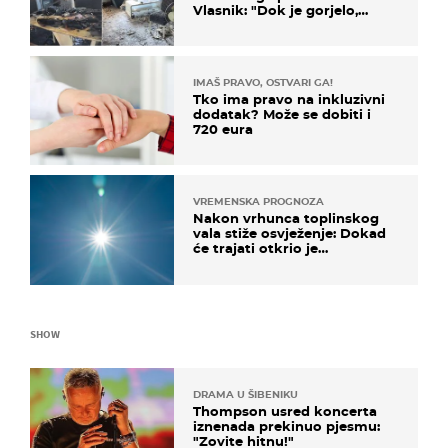
Vlasnik: "Dok je gorjelo,
smijali su se, pili i pokazivali
mi srednji prst"
IMAŠ PRAVO, OSTVARI GA!
Tko ima pravo na inkluzivni
dodatak? Može se dobiti i
720 eura
VREMENSKA PROGNOZA
Nakon vrhunca toplinskog
vala stiže osvježenje: Dokad
će trajati otkrio je
meteorolog
SHOW
DRAMA U ŠIBENIKU
Thompson usred koncerta
iznenada prekinuo pjesmu:
"Zovite hitnu!"