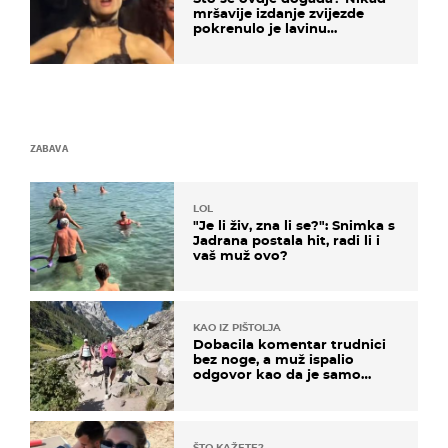
mršavije izdanje zvijezde
pokrenulo je lavinu
zabrinutih komentara
ZABAVA
LOL
"Je li živ, zna li se?": Snimka s
Jadrana postala hit, radi li i
vaš muž ovo?
KAO IZ PIŠTOLJA
Dobacila komentar trudnici
bez noge, a muž ispalio
odgovor kao da je samo
čekao…
ŠTO KAŽETE?