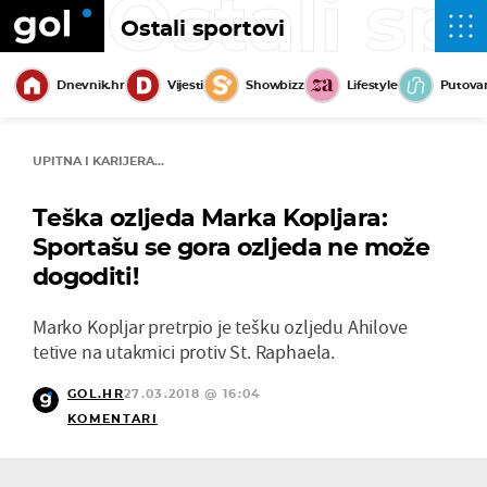
Ostali sp
Ostali sportovi
Dnevnik.hr
Vijesti
Showbizz
Lifestyle
Putova
UPITNA I KARIJERA...
Teška ozljeda Marka Kopljara:
Sportašu se gora ozljeda ne može
dogoditi!
Marko Kopljar pretrpio je tešku ozljedu Ahilove
tetive na utakmici protiv St. Raphaela.
GOL.HR
27.03.2018 @ 16:04
KOMENTARI