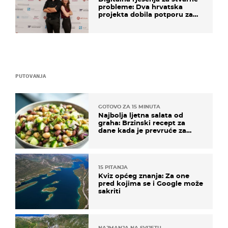
probleme: Dva hrvatska
projekta dobila potporu za
razvoj
PUTOVANJA
GOTOVO ZA 15 MINUTA
Najbolja ljetna salata od
graha: Brzinski recept za
dane kada je prevruće za
kuhanje
15 PITANJA
Kviz općeg znanja: Za one
pred kojima se i Google može
sakriti
NAJMANJA NA SVIJETU