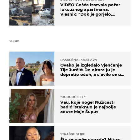
VIDEO Gošća izazvala požar
luksuznog apartmana.
Vlasnik: "Dok je gorjelo,
smijali su se, pili i pokazivali
mi srednji prst"
SHOW
RASKOŠNA PROSLAVA
Ovako je izgledalo vjenčanje
Tije Jurčić: Do oltara ju je
dopratio očuh, a slavilo se uz
Olivera i Rozgu
"UUUUUUFFFF"
Vau, koje noge! Ružičasti
badić istaknuo je najbolje
adute Maje Šuput
STRAŠNE SLIKE
Što se ovdje događa? Nikad