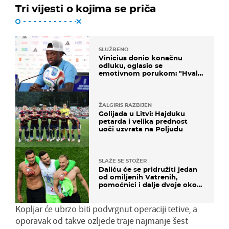
Tri vijesti o kojima se priča
SLUŽBENO
Vinicius donio konačnu
odluku, oglasio se
emotivnom porukom: "Hvala
vam svima"
ŽALGIRIS RAZBIJEN
Golijada u Litvi: Hajduku
petarda i velika prednost
uoči uzvrata na Poljudu
SLAŽE SE STOŽER
Daliću će se pridružiti jedan
od omiljenih Vatrenih,
pomoćnici i dalje dvoje oko
ponude
Kopljar će ubrzo biti podvrgnut operaciji tetive, a
oporavak od takve ozljede traje najmanje šest