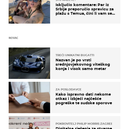
Isključio komentare: Par iz
Srbije preporučio spravicu za
plažu s Temua, čini li vam se
ovo sigurnim?
NOVAC
TREĆI UNIKATNI BUGATTI
Nazvan je po vrsti
srednjovjekovnog viteškog
konja i visok samo metar
ZA POSLODAVCE
Kako ispravno dati nekome
otkaz i izbjeći najčešće
pogreške te sudske sporove
POKROVITELJ PHILIP MORRIS ZAGREB
Digitalna rješenja za stvarne