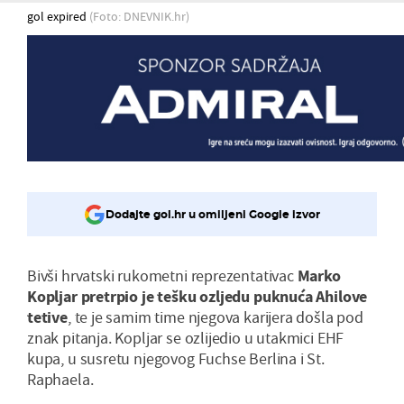
gol expired
(Foto: DNEVNIK.hr)
Dodajte gol.hr u omiljeni Google izvor
Bivši hrvatski rukometni reprezentativac
Marko
Kopljar pretrpio je tešku ozljedu puknuća Ahilove
tetive
, te je samim time njegova karijera došla pod
znak pitanja. Kopljar se ozlijedio u utakmici EHF
kupa, u susretu njegovog Fuchse Berlina i St.
Raphaela.