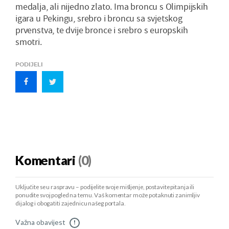
medalja, ali nijedno zlato. Ima broncu s Olimpijskih
igara u Pekingu, srebro i broncu sa svjetskog
prvenstva, te dvije bronce i srebro s europskih
smotri.
PODIJELI
Komentari
(0)
Uključite se u raspravu – podijelite svoje mišljenje, postavite pitanja ili
ponudite svoj pogled na temu. Vaš komentar može potaknuti zanimljiv
dijalog i obogatiti zajednicu našeg portala.
Važna obavijest
!