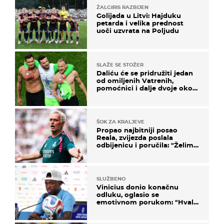
ŽALGIRIS RAZBIJEN
Golijada u Litvi: Hajduku
petarda i velika prednost
uoči uzvrata na Poljudu
SLAŽE SE STOŽER
Daliću će se pridružiti jedan
od omiljenih Vatrenih,
pomoćnici i dalje dvoje oko
ponude
ŠOK ZA KRALJEVE
Propao najbitniji posao
Reala, zvijezda poslala
odbijenicu i poručila: "Želim
u Barcelonu"
SLUŽBENO
Vinicius donio konačnu
odluku, oglasio se
emotivnom porukom: "Hvala
vam svima"