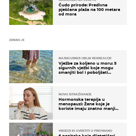
Čudo prirode: Predivna
pješčana plaža na 100 metara
od mora
ZDRAVLJE
NAJSIGURNIJI OBLIK REKREACIJE
Vježbe za koljeno u moru: 5
sigurnih vježbi koje mogu
smanjiti bol i poboljšati
pokretljivost
NOVO ISTRAŽIVANJE
Hormonska terapija u
menopauzi: Žene koje je
koriste imaju znatno manji
rizik od ovoga
VRIJEDI IH UVRSTITI U PREHRANU
6 napitaka koje dijetetičari