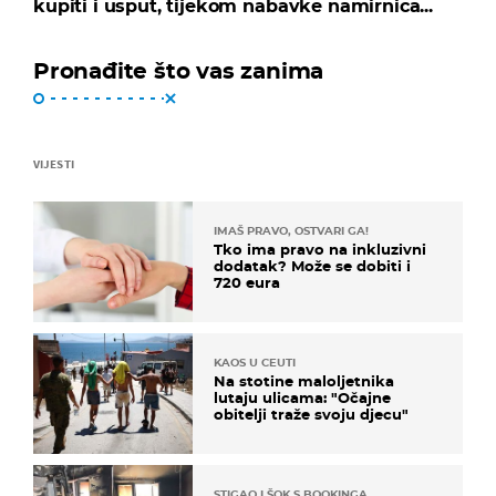
kupiti i usput, tijekom nabavke namirnica...
Pronađite što vas zanima
VIJESTI
IMAŠ PRAVO, OSTVARI GA!
Tko ima pravo na inkluzivni
dodatak? Može se dobiti i
720 eura
KAOS U CEUTI
Na stotine maloljetnika
lutaju ulicama: "Očajne
obitelji traže svoju djecu"
STIGAO I ŠOK S BOOKINGA