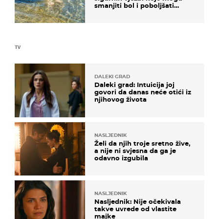
smanjiti bol i poboljšati
pokretljivost
TV
DALEKI GRAD
Daleki grad: Intuicija joj
govori da danas neće otići iz
njihovog života
NASLJEDNIK
Želi da njih troje sretno žive,
a nije ni svjesna da ga je
odavno izgubila
NASLJEDNIK
Nasljednik: Nije očekivala
takve uvrede od vlastite
majke