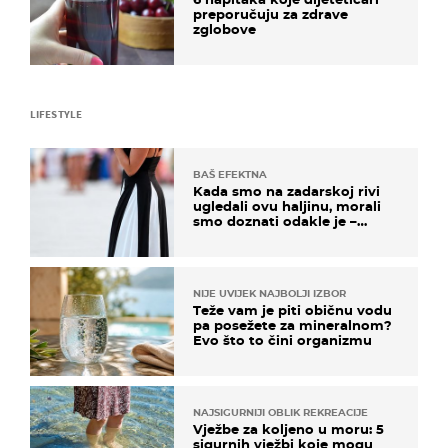
preporučuju za zdrave
zglobove
LIFESTYLE
BAŠ EFEKTNA
Kada smo na zadarskoj rivi
ugledali ovu haljinu, morali
smo doznati odakle je –
košta samo 18 eura
NIJE UVIJEK NAJBOLJI IZBOR
Teže vam je piti običnu vodu
pa posežete za mineralnom?
Evo što to čini organizmu
NAJSIGURNIJI OBLIK REKREACIJE
Vježbe za koljeno u moru: 5
sigurnih vježbi koje mogu