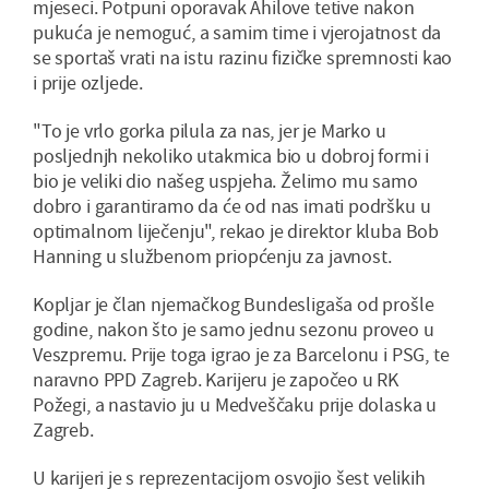
mjeseci. Potpuni oporavak Ahilove tetive nakon
pukuća je nemoguć, a samim time i vjerojatnost da
se sportaš vrati na istu razinu fizičke spremnosti kao
i prije ozljede.
"To je vrlo gorka pilula za nas, jer je Marko u
posljednjh nekoliko utakmica bio u dobroj formi i
bio je veliki dio našeg uspjeha. Želimo mu samo
dobro i garantiramo da će od nas imati podršku u
optimalnom liječenju", rekao je direktor kluba Bob
Hanning u službenom priopćenju za javnost.
Kopljar je član njemačkog Bundesligaša od prošle
godine, nakon što je samo jednu sezonu proveo u
Veszpremu. Prije toga igrao je za Barcelonu i PSG, te
naravno PPD Zagreb. Karijeru je započeo u RK
Požegi, a nastavio ju u Medveščaku prije dolaska u
Zagreb.
U karijeri je s reprezentacijom osvojio šest velikih