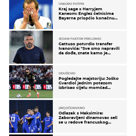
USKORO POTPIS
Kraj sage s Harryjem
Kaneom: Englez čelnicima
Bayerna priopćio konačnu
odluku
JEDAN FAKTOR PRELOMIO
Gattuso potvrdio transfer
Ivanovića: "Sve smo napravili
da dođe, znate kamo je
otišao..."
ODUŠEVIO
Pogledajte majstoriju: Joško
Gvardiol jednim potezom
izbrisao cijelu momčad
Atletica
(NE)OČEKIVANO
Odlazak s Maksimira:
Zaboravljeni dinamovac seli
se u redove francuskog
prvoligaša