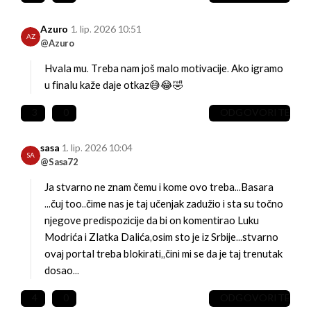
Azuro
1. lip. 2026 10:51
AZ
@Azuro
Hvala mu. Treba nam još malo motivacije. Ako igramo
u finalu kaže daje otkaz😅😂🤣
3
0
ODGOVORITE
sasa
1. lip. 2026 10:04
SA
@Sasa72
Ja stvarno ne znam čemu i kome ovo treba...Basara
...čuj too..čime nas je taj učenjak zadužio i sta su točno
njegove predispozicije da bi on komentirao Luku
Modrića i Zlatka Dalića,osim sto je iz Srbije...stvarno
ovaj portal treba blokirati,,čini mi se da je taj trenutak
dosao...
4
0
ODGOVORITE