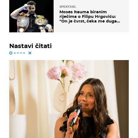
SPEKTAKL
Moses Itauma biranim
riječima o Filipu Hrgoviću:
"On je čvrst, čeka me duga
noć"
Nastavi čitati