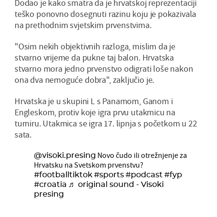
Dodao je kako smatra da je hrvatskoj reprezentaciji
teško ponovno dosegnuti razinu koju je pokazivala
na prethodnim svjetskim prvenstvima.
"Osim nekih objektivnih razloga, mislim da je
stvarno vrijeme da pukne taj balon. Hrvatska
stvarno mora jedno prvenstvo odigrati loše nakon
ona dva nemoguće dobra", zaključio je.
Hrvatska je u skupini L s Panamom, Ganom i
Engleskom, protiv koje igra prvu utakmicu na
turniru. Utakmica se igra 17. lipnja s početkom u 22
sata.
Novo čudo ili otrežnjenje za
@visoki.presing
Hrvatsku na Svetskom prvenstvu?
#footballtiktok
#sports
#podcast
#fyp
#croatia
♬ original sound - Visoki
presing