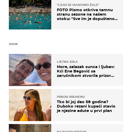
"LJUDI SE MASOVNO ŽALE"
FOTO Pismo otkriva tamnu
stranu sezone na našem
otoku: "Sve im je dopušteno!
Izlijevaju fekalije u more, na
plažama se dobije kožni osip"
SHOW
LJETNA IDILA
More, zalazak sunca i ljubav:
Kći Ene Begović sa
zaručnikom stvorila prizor
kao s razglednice
PRKOSI VREMENU
Tko bi joj dao 58 godina?
Duboko rezani kupaći stavio
je njezine adute u prvi plan
BAJKOVITI PRIZORI