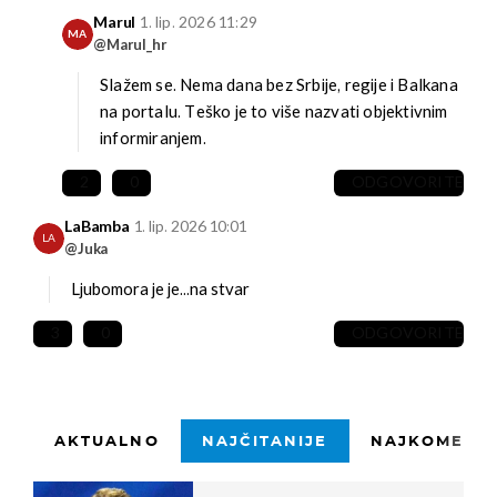
Marul
1. lip. 2026 11:29
MA
@Marul_hr
Slažem se. Nema dana bez Srbije, regije i Balkana
na portalu. Teško je to više nazvati objektivnim
informiranjem.
2
0
ODGOVORITE
LaBamba
1. lip. 2026 10:01
LA
@Juka
Ljubomora je je...na stvar
3
0
ODGOVORITE
AKTUALNO
NAJČITANIJE
NAJKOMENTI