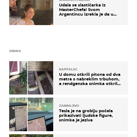
Udala se slastičarka iz
MasterChefa! Svom
Argentincu izrekla je da u
rodnoj Hercegovini
ZABAVA
KAPITALAC
U domu otkrili pitona od dva
metra s nabreklim trbuhom,
a rendgenska snimka otkrila
posljednji obrok
ZANIMLJIVO
Tesla je na groblju počela
prikazivati ljudske figure,
snimka je jeziva