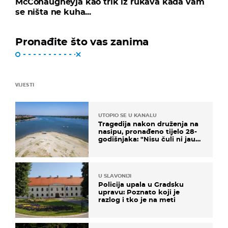
McConaugheyja kao trik iz rukava kada vam
se ništa ne kuha...
Pronađite što vas zanima
VIJESTI
UTOPIO SE U KANALU
Tragedija nakon druženja na
nasipu, pronađeno tijelo 28-
godišnjaka: "Nisu čuli ni jauk
ni poziv upomoć"
U SLAVONIJI
Policija upala u Gradsku
upravu: Poznato koji je
razlog i tko je na meti