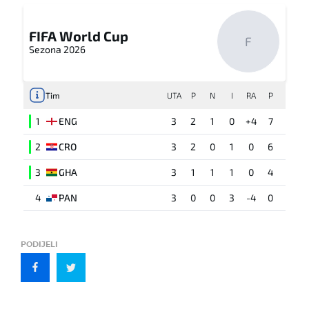
FIFA World Cup
F
Sezona 2026
Tim
UTA
P
N
I
RA
P
1
ENG
3
2
1
0
+4
7
2
CRO
3
2
0
1
0
6
3
GHA
3
1
1
1
0
4
4
PAN
3
0
0
3
-4
0
PODIJELI