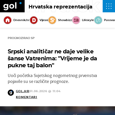
Hrvatska
Hrvatska reprezentacija
Dnevnik.hr
Vijesti
Showbizz
Lifestyle
Putova
PROGNOZIRAO SP
Srpski analitičar ne daje velike
šanse Vatrenima: "Vrijeme je da
pukne taj balon"
Uoči početka Svjetskog nogometnog prvenstva
pojavile su se različite prognoze.
GOL.HR
01.06.2026 @ 11:04
KOMENTARI