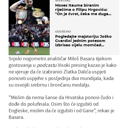
SPEKTAKL
Moses Itauma biranim
riječima o Filipu Hrgoviću:
"On je čvrst, čeka me duga
noć"
ODUŠEVIO
Pogledajte majstoriju: Joško
Gvardiol jednim potezom
izbrisao cijelu momčad
Atletica
Srpski nogometni analitičar Miloš Basara tijekom
gostovanja u
podcastu
Visoki presing kazao je kako
ne vjeruje da će izabranici Zlatka Dalića uspjeti
ponoviti uspjehe s posljednja dva mundijala, kada
su osvojili srebrnu i brončanu medalju.
"Mislim da nema šanse da Hrvatska ponovi čudo i
dođe do polufinala. Osim što će izgubiti od
Engleske, mislim da će izgubiti i od Gane", rekao je
Basara.