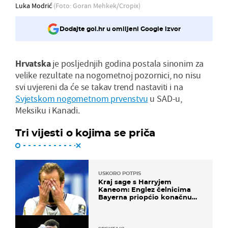
Luka Modrić
(Foto: Goran Mehkek/Cropix)
Dodajte gol.hr u omiljeni Google izvor
Hrvatska
je posljednjih godina postala sinonim za
velike rezultate na nogometnoj pozornici, no nisu
svi uvjereni da će se takav trend nastaviti i na
Svjetskom nogometnom prvenstvu
u SAD-u,
Meksiku i Kanadi.
Tri vijesti o kojima se priča
USKORO POTPIS
Kraj sage s Harryjem
Kaneom: Englez čelnicima
Bayerna priopćio konačnu
odluku