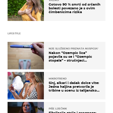
VAŽNO!
Gotovo 90 % smrti od srčanih
bolesti povezano je s ovim
čimbenicima rizika
LIFESTYLE
NIJE SLUŽBENO PRIZNATA NUSPOJAVA, ALI ...
Nakon “Ozempic lica”
pojavila su se i “Ozempic
stopala” – stručnjaci
objašnjavaju što se događa
MIKROTREND
Sinj, alkari i dašak dolce vite:
Jedna haljina pretvorila je
tribine u scenu iz talijanskog
filma
PIŠE LIJEČNIK
Fibrilacija atrija i prognoza: