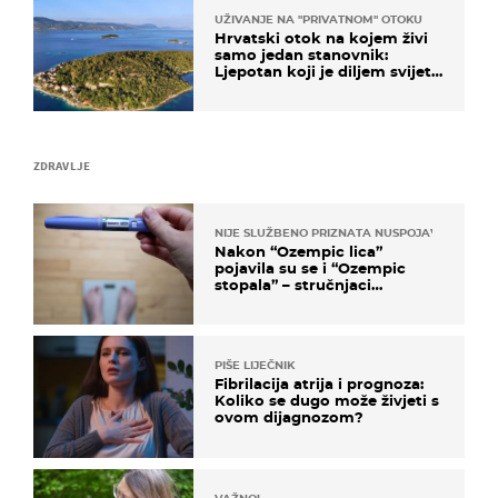
UŽIVANJE NA "PRIVATNOM" OTOKU
Hrvatski otok na kojem živi
samo jedan stanovnik:
Ljepotan koji je diljem svijeta
poznat po svojem "bijelom
zlatu"
ZDRAVLJE
NIJE SLUŽBENO PRIZNATA NUSPOJAVA, ALI ...
Nakon “Ozempic lica”
pojavila su se i “Ozempic
stopala” – stručnjaci
objašnjavaju što se događa
PIŠE LIJEČNIK
Fibrilacija atrija i prognoza:
Koliko se dugo može živjeti s
ovom dijagnozom?