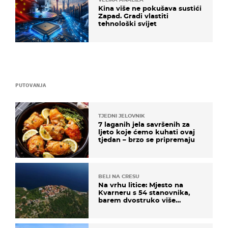
Kina više ne pokušava sustići
Zapad. Gradi vlastiti
tehnološki svijet
PUTOVANJA
TJEDNI JELOVNIK
7 laganih jela savršenih za
ljeto koje ćemo kuhati ovaj
tjedan – brzo se pripremaju
BELI NA CRESU
Na vrhu litice: Mjesto na
Kvarneru s 54 stanovnika,
barem dvostruko više
mačaka i pogledom od
kojega zastaje dah