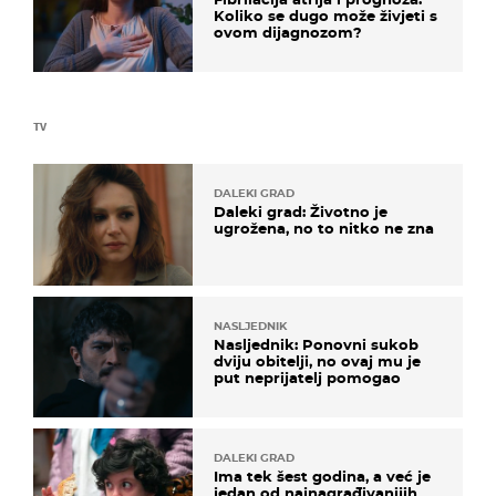
Koliko se dugo može živjeti s
ovom dijagnozom?
TV
DALEKI GRAD
Daleki grad: Životno je
ugrožena, no to nitko ne zna
NASLJEDNIK
Nasljednik: Ponovni sukob
dviju obitelji, no ovaj mu je
put neprijatelj pomogao
DALEKI GRAD
Ima tek šest godina, a već je
jedan od najnagrađivanijih