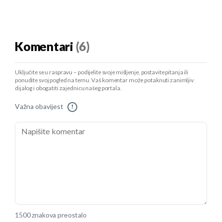
Komentari
(6)
Uključite se u raspravu – podijelite svoje mišljenje, postavite pitanja ili
ponudite svoj pogled na temu. Vaš komentar može potaknuti zanimljiv
dijalog i obogatiti zajednicu našeg portala.
Važna obavijest
!
1500 znakova preostalo