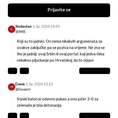
Prijavite se
Slobodan
1. lip. 2026 14:43
SL
@IMIS
Koji su to jadnici. On nema nikakvih argumenata za
ovakve zaključke, pa se poziva na vrijeme.
Ne zna se
tko je jadniji, ovaj Srbin ili ovaj portal, koji jedva čeka
nekakvo pljuckanje po Hrvatskoj, da to objavi
3
0
ODGOVORITE
Denis
1. lip. 2026 13:12
DE
@Denistt
Srpski balon je odavno pukao a ono jučer 3-0 za
zelenaše je bila detonacija
1
0
ODGOVORITE