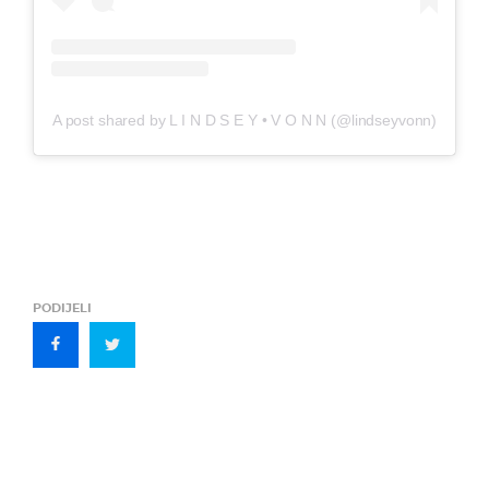
A post shared by L I N D S E Y • V O N N (@lindseyvonn)
PODIJELI