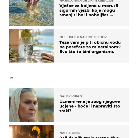
NAJSIGURNIJI OBLIK REKREACIJE
Vježbe za koljeno u moru: 5
sigurnih vježbi koje mogu
smanjiti bol i poboljšati
pokretljivost
NIJE UVIJEK NAJBOLJI IZBOR
Teže vam je piti običnu vodu
pa posežete za mineralnom?
Evo što to čini organizmu
TV
DALEKI GRAD
Uznemirena je zbog njegove
ucjene - hoće li napraviti što
traži?
NASLJEDNIK