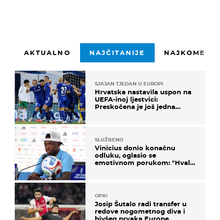
AKTUALNO
NAJČITANIJE
NAJKOMENTI
SJAJAN TJEDAN U EUROPI
Hrvatska nastavila uspon na
UEFA-inoj ljestvici:
Preskočena je još jedna
država
SLUŽBENO
Vinicius donio konačnu
odluku, oglasio se
emotivnom porukom: "Hvala
vam svima"
OPA!
Josip Šutalo radi transfer u
redove nogometnog diva i
bivšeg prvaka Europe