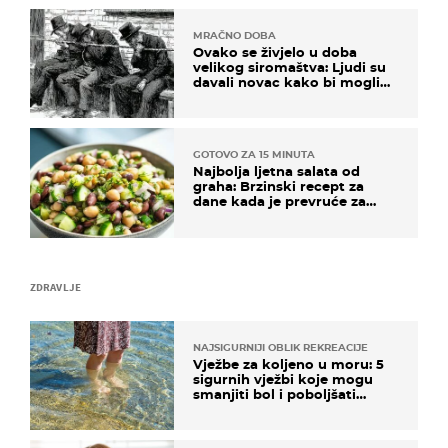
MRAČNO DOBA
Ovako se živjelo u doba
velikog siromaštva: Ljudi su
davali novac kako bi mogli
spavati na konopcima
GOTOVO ZA 15 MINUTA
Najbolja ljetna salata od
graha: Brzinski recept za
dane kada je prevruće za
kuhanje
ZDRAVLJE
NAJSIGURNIJI OBLIK REKREACIJE
Vježbe za koljeno u moru: 5
sigurnih vježbi koje mogu
smanjiti bol i poboljšati
pokretljivost