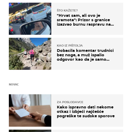
ŠTO KAŽETE?
"Hrvat sam, ali ovo je
sramota": Prizor s granice
izazvao burnu raspravu na
društvenim mrežama
KAO IZ PIŠTOLJA
Dobacila komentar trudnici
bez noge, a muž ispalio
odgovor kao da je samo
čekao…
NOVAC
ZA POSLODAVCE
Kako ispravno dati nekome
otkaz i izbjeći najčešće
pogreške te sudske sporove