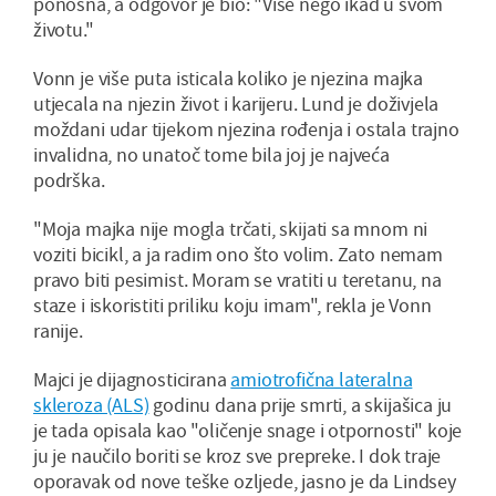
ponosna, a odgovor je bio: "Više nego ikad u svom
životu."
Vonn je više puta isticala koliko je njezina majka
utjecala na njezin život i karijeru. Lund je doživjela
moždani udar tijekom njezina rođenja i ostala trajno
invalidna, no unatoč tome bila joj je najveća
podrška.
"Moja majka nije mogla trčati, skijati sa mnom ni
voziti bicikl, a ja radim ono što volim. Zato nemam
pravo biti pesimist. Moram se vratiti u teretanu, na
staze i iskoristiti priliku koju imam", rekla je Vonn
ranije.
Majci je dijagnosticirana
amiotrofična lateralna
skleroza (ALS)
godinu dana prije smrti, a skijašica ju
je tada opisala kao "oličenje snage i otpornosti" koje
ju je naučilo boriti se kroz sve prepreke. I dok traje
oporavak od nove teške ozljede, jasno je da Lindsey