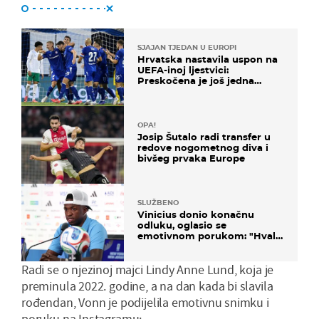
SJAJAN TJEDAN U EUROPI
Hrvatska nastavila uspon na
UEFA-inoj ljestvici:
Preskočena je još jedna
država
OPA!
Josip Šutalo radi transfer u
redove nogometnog diva i
bivšeg prvaka Europe
SLUŽBENO
Vinicius donio konačnu
odluku, oglasio se
emotivnom porukom: "Hvala
vam svima"
Radi se o njezinoj majci Lindy Anne Lund, koja je
preminula 2022. godine, a na dan kada bi slavila
rođendan, Vonn je podijelila emotivnu snimku i
poruku na Instagramu: