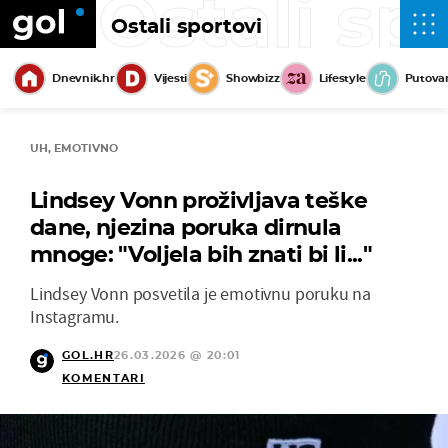
Ostali sp
Ostali sportovi
Dnevnik.hr
Vijesti
Showbizz
Lifestyle
Putova
UH, EMOTIVNO
Lindsey Vonn proživljava teške
dane, njezina poruka dirnula
mnoge: "Voljela bih znati bi li..."
Lindsey Vonn posvetila je emotivnu poruku na
Instagramu.
GOL.HR
26.03.2026 @ 20:01
KOMENTARI