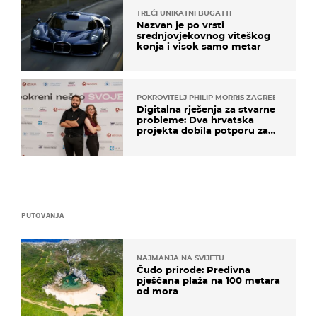
TREĆI UNIKATNI BUGATTI
Nazvan je po vrsti
srednjovjekovnog viteškog
konja i visok samo metar
POKROVITELJ PHILIP MORRIS ZAGREB
Digitalna rješenja za stvarne
probleme: Dva hrvatska
projekta dobila potporu za
razvoj
PUTOVANJA
NAJMANJA NA SVIJETU
Čudo prirode: Predivna
pješčana plaža na 100 metara
od mora