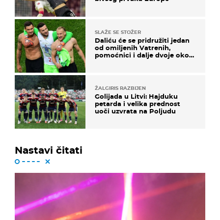
SLAŽE SE STOŽER
Daliću će se pridružiti jedan
od omiljenih Vatrenih,
pomoćnici i dalje dvoje oko
ponude
ŽALGIRIS RAZBIJEN
Golijada u Litvi: Hajduku
petarda i velika prednost
uoči uzvrata na Poljudu
Nastavi čitati