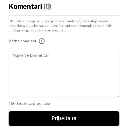
Komentari
(0)
Uključite se u raspravu – podijelite svoje mišljenje, postavite pitanja ili
ponudite svoj pogled na temu. Vaš komentar može potaknuti zanimljiv
dijalog i obogatiti zajednicu našeg portala.
Važna obavijest
!
1500 znakova preostalo
Prijavite se