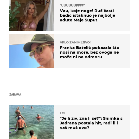
"UUUUUUFFFF"
Vau, koje noge! Ružičasti
badić istaknuo je najbolje
adute Maje Šuput
VRLO ZANIMLJIVO!
Franka Batelić pokazala što
nosi na more, bez ovoga ne
može ni na odmoru
ZABAVA
LOL
"Je li živ, zna li se?": Snimka s
Jadrana postala hit, radi li i
vaš muž ovo?