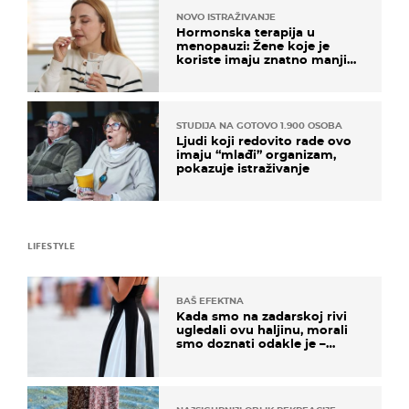
NOVO ISTRAŽIVANJE
Hormonska terapija u
menopauzi: Žene koje je
koriste imaju znatno manji
rizik od ovoga
STUDIJA NA GOTOVO 1.900 OSOBA
Ljudi koji redovito rade ovo
imaju “mlađi” organizam,
pokazuje istraživanje
LIFESTYLE
BAŠ EFEKTNA
Kada smo na zadarskoj rivi
ugledali ovu haljinu, morali
smo doznati odakle je –
košta samo 18 eura