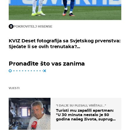
POKROVITELJ HISENSE
KVIZ Deset fotografija sa Svjetskog prvenstva:
Sjećate li se ovih trenutaka?...
Pronađite što vas zanima
VIJESTI
"I DALJE SU PLESALI, VRIŠTALI..."
Turisti mu zapalili apartman:
"U 30 minuta nestalo je 50
godina našeg života, supruga
i ja ne možemo oka sklopiti"