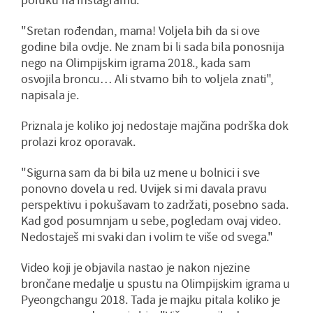
"Sretan rođendan, mama! Voljela bih da si ove
godine bila ovdje. Ne znam bi li sada bila ponosnija
nego na Olimpijskim igrama 2018., kada sam
osvojila broncu… Ali stvarno bih to voljela znati",
napisala je.
Priznala je koliko joj nedostaje majčina podrška dok
prolazi kroz oporavak.
"Sigurna sam da bi bila uz mene u bolnici i sve
ponovno dovela u red. Uvijek si mi davala pravu
perspektivu i pokušavam to zadržati, posebno sada.
Kad god posumnjam u sebe, pogledam ovaj video.
Nedostaješ mi svaki dan i volim te više od svega."
Video koji je objavila nastao je nakon njezine
brončane medalje u spustu na Olimpijskim igrama u
Pyeongchangu 2018. Tada je majku pitala koliko je