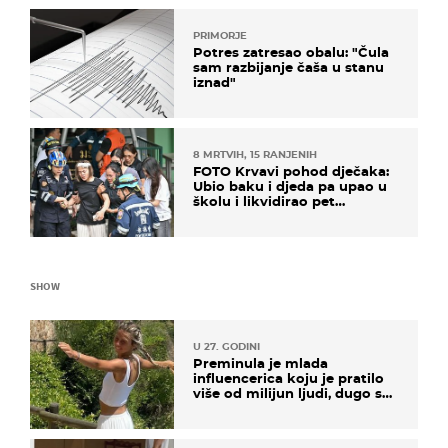
PRIMORJE
Potres zatresao obalu: "Čula
sam razbijanje čaša u stanu
iznad"
8 MRTVIH, 15 RANJENIH
FOTO Krvavi pohod dječaka:
Ubio baku i djeda pa upao u
školu i likvidirao pet
nastavnika
SHOW
U 27. GODINI
Preminula je mlada
influencerica koju je pratilo
više od milijun ljudi, dugo se
borila s opakom bolešću