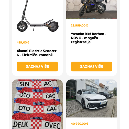
29.999,00 €
Yamaha R1M Karbon -
NOVO - moguča
registracija
439,00 €
Xiaomi Electric Scooter
6 - Električni romobil
SAZNAJ VIŠE
SAZNAJ VIŠE
40.990,00 €