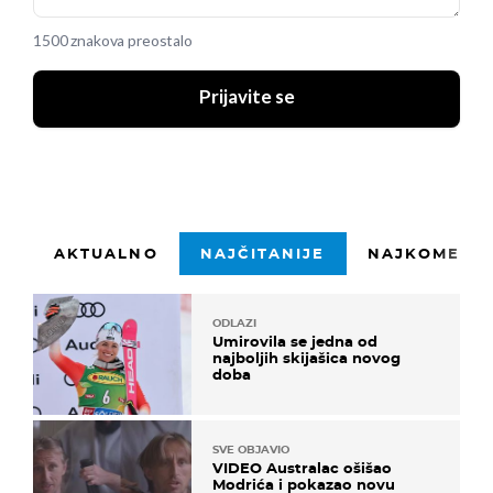
1500 znakova preostalo
Prijavite se
AKTUALNO
NAJČITANIJE
NAJKOMENTI
ODLAZI
Umirovila se jedna od
najboljih skijašica novog
doba
SVE OBJAVIO
VIDEO Australac ošišao
Modrića i pokazao novu