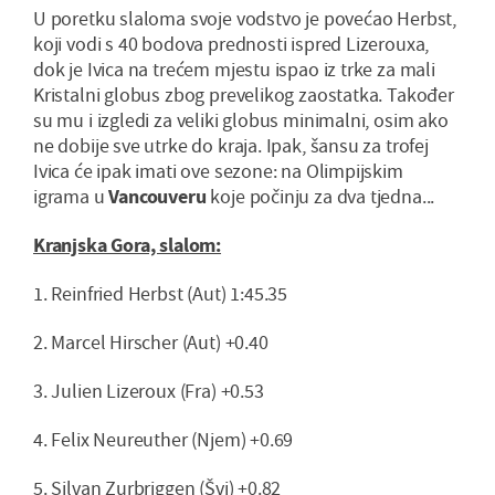
U poretku slaloma svoje vodstvo je povećao Herbst,
koji vodi s 40 bodova prednosti ispred Lizerouxa,
dok je Ivica na trećem mjestu ispao iz trke za mali
Kristalni globus zbog prevelikog zaostatka. Također
su mu i izgledi za veliki globus minimalni, osim ako
ne dobije sve utrke do kraja. Ipak, šansu za trofej
Ivica će ipak imati ove sezone: na Olimpijskim
igrama u
Vancouveru
koje počinju za dva tjedna...
Kranjska Gora, slalom:
1. Reinfried Herbst (Aut) 1:45.35
2. Marcel Hirscher (Aut) +0.40
3. Julien Lizeroux (Fra) +0.53
4. Felix Neureuther (Njem) +0.69
5. Silvan Zurbriggen (Švi) +0.82