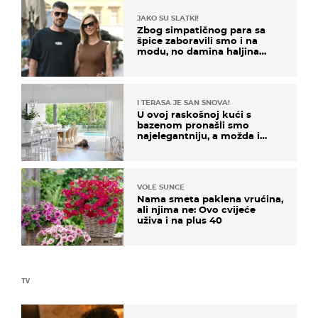
JAKO SU SLATKI!
Zbog simpatičnog para sa
špice zaboravili smo i na
modu, no damina haljina
itekako nas se dojmila
I TERASA JE SAN SNOVA!
U ovoj raskošnoj kući s
bazenom pronašli smo
najelegantniju, a možda i
najljepšu bijelu kuhinju
VOLE SUNCE
Nama smeta paklena vrućina,
ali njima ne: Ovo cvijeće
uživa i na plus 40
TV