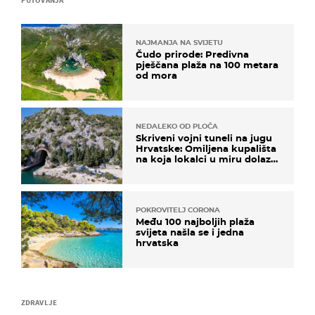
NAJMANJA NA SVIJETU
Čudo prirode: Predivna
pješčana plaža na 100 metara
od mora
NEDALEKO OD PLOČA
Skriveni vojni tuneli na jugu
Hrvatske: Omiljena kupališta
na koja lokalci u miru dolaze
roniti i skakati u more
POKROVITELJ CORONA
Među 100 najboljih plaža
svijeta našla se i jedna
hrvatska
ZDRAVLJE