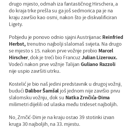
drugo mjesto, odmah iza fantastičnog Hirschera, a
do kraja trke prešla su ga još sedmorica pa je na
kraju završio kao osmi, nakon što je diskvalificiran
Ligety.
Pobjedu je ponovo odnio sjajni Austrijanac
Reinfried
Herbst,
trenutno najbolji slalomaš svijeta. Na drugo
se mjesto s 15. nakon prve vožnje probio
Marcel
Hirscher
, dok je treći bio Francuz
Julian Lizeroux.
Vodeći nakon prve vožnje Talijan
Guliano Razzoli
nije uspio završiti utrku.
Kostelić je bio naš jedini predstavnik u drugoj vožnji,
budući
Dalibor Šamšal
još jednom nije završio prvu
slalomsku vožnju, dok su
Natka Zrnčića-Dima
milimetri dijelili od ulaska među trideset najboljih.
No, Zrnčić-Dim je na kraju ostao 39 stotinki izvan
kruga 30 najboljih, na 33. mjestu.