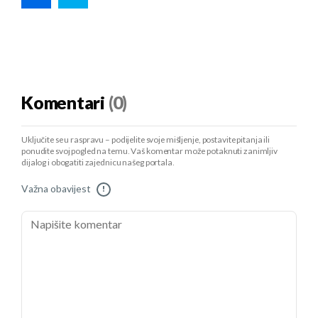
Komentari
(0)
Uključite se u raspravu – podijelite svoje mišljenje, postavite pitanja ili
ponudite svoj pogled na temu. Vaš komentar može potaknuti zanimljiv
dijalog i obogatiti zajednicu našeg portala.
Važna obavijest
!