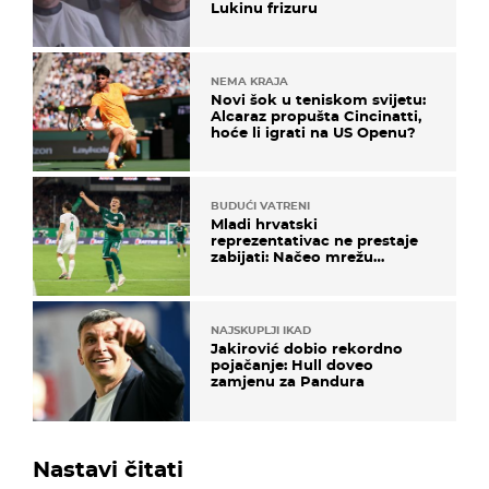
Lukinu frizuru
NEMA KRAJA
Novi šok u teniskom svijetu:
Alcaraz propušta Cincinatti,
hoće li igrati na US Openu?
BUDUĆI VATRENI
Mladi hrvatski
reprezentativac ne prestaje
zabijati: Načeo mrežu
bugarskog velikana
NAJSKUPLJI IKAD
Jakirović dobio rekordno
pojačanje: Hull doveo
zamjenu za Pandura
Nastavi čitati