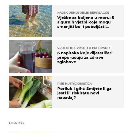
NAJSIGURNIJI OBLIK REKREACIJE
Vježbe za koljeno u moru: 5
sigurnih vježbi koje mogu
smanjiti bol i poboljšati
pokretljivost
VRIJEDI IH UVRSTITI U PREHRANU
6 napitaka koje dijetetičari
preporučuju za zdrave
zglobove
PIŠE NUTRICIONISTICA
Poriluk i giht: Smijete li ga
jesti ili riskirate novi
napadaj?
LIFESTYLE