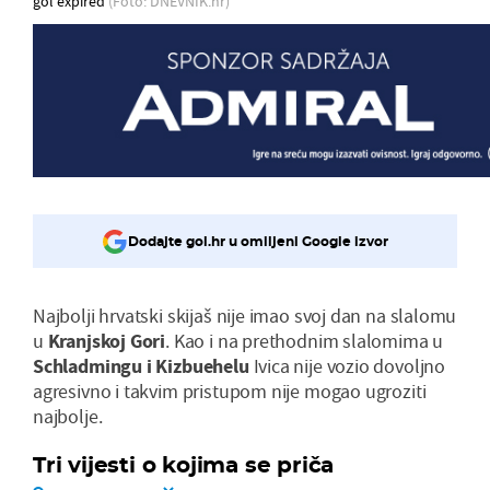
gol expired
(Foto: DNEVNIK.hr)
Dodajte gol.hr u omiljeni Google izvor
Najbolji hrvatski skijaš nije imao svoj dan na slalomu
u
Kranjskoj Gori
. Kao i na prethodnim slalomima u
Schladmingu i Kizbuehelu
Ivica nije vozio dovoljno
agresivno i takvim pristupom nije mogao ugroziti
najbolje.
Tri vijesti o kojima se priča