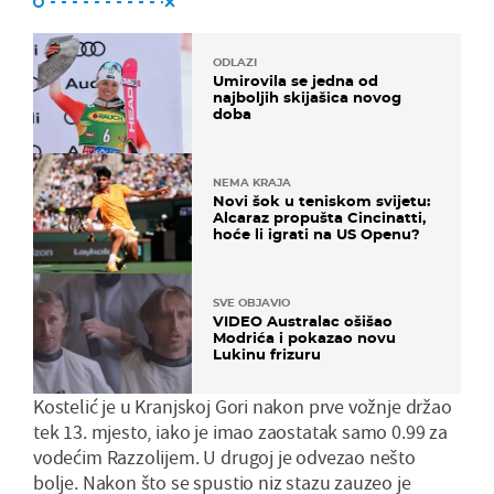
ODLAZI
Umirovila se jedna od
najboljih skijašica novog
doba
NEMA KRAJA
Novi šok u teniskom svijetu:
Alcaraz propušta Cincinatti,
hoće li igrati na US Openu?
SVE OBJAVIO
VIDEO Australac ošišao
Modrića i pokazao novu
Lukinu frizuru
Kostelić je u Kranjskoj Gori nakon prve vožnje držao
tek 13. mjesto, iako je imao zaostatak samo 0.99 za
vodećim Razzolijem. U drugoj je odvezao nešto
bolje. Nakon što se spustio niz stazu zauzeo je