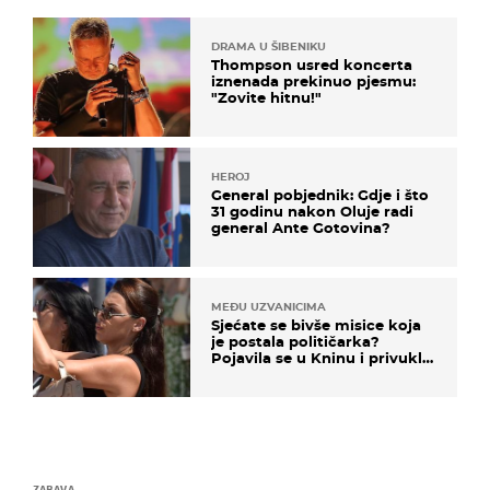
DRAMA U ŠIBENIKU
Thompson usred koncerta
iznenada prekinuo pjesmu:
"Zovite hitnu!"
HEROJ
General pobjednik: Gdje i što
31 godinu nakon Oluje radi
general Ante Gotovina?
MEĐU UZVANICIMA
Sjećate se bivše misice koja
je postala političarka?
Pojavila se u Kninu i privukla
pažnju
ZABAVA