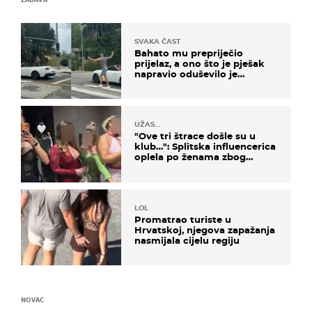
SVAKA ČAST
Bahato mu prepriječio
prijelaz, a ono što je pješak
napravio oduševilo je
društvene mreže
UŽAS…
"Ove tri štrace došle su u
klub…": Splitska influencerica
oplela po ženama zbog
užasnog ponašanja
LOL
Promatrao turiste u
Hrvatskoj, njegova zapažanja
nasmijala cijelu regiju
NOVAC