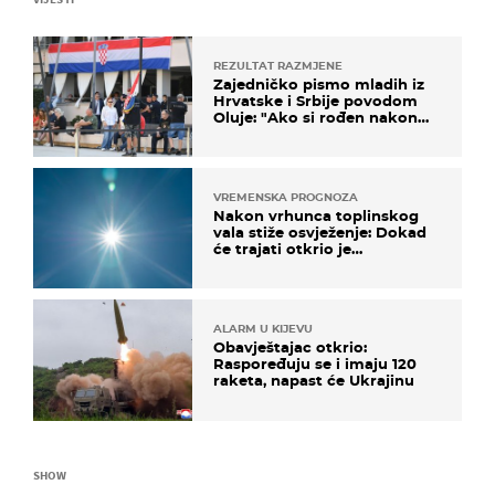
REZULTAT RAZMJENE
Zajedničko pismo mladih iz
Hrvatske i Srbije povodom
Oluje: "Ako si rođen nakon
'95..."
VREMENSKA PROGNOZA
Nakon vrhunca toplinskog
vala stiže osvježenje: Dokad
će trajati otkrio je
meteorolog
ALARM U KIJEVU
Obavještajac otkrio:
Raspoređuju se i imaju 120
raketa, napast će Ukrajinu
SHOW