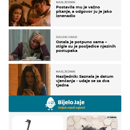
NASLJEDNIK
Postavila mu je važno
pitanje, a odgovor ju je jako
iznenadio
DALEKI GRAD
Ostala je potpuno sama –
stigle su je posljedice njezinih
postupaka
NASLJEDNIK
Nasljednik: Saznala je datum
vjenčanja - udaje se za dva
tjedna