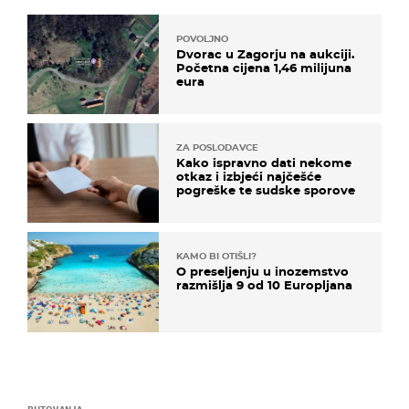
POVOLJNO
Dvorac u Zagorju na aukciji.
Početna cijena 1,46 milijuna
eura
ZA POSLODAVCE
Kako ispravno dati nekome
otkaz i izbjeći najčešće
pogreške te sudske sporove
KAMO BI OTIŠLI?
O preseljenju u inozemstvo
razmišlja 9 od 10 Europljana
PUTOVANJA