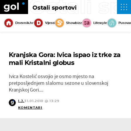
Ostali sp
Ostali sportovi
Dnevnik.hr
Vijesti
Showbizz
Lifestyle
Putova
Kranjska Gora: Ivica ispao iz trke za
mali Kristalni globus
Ivica Kostelić osvojio je osmo mjesto na
pretposljednjem slalomu sezone u slovenskoj
Kranjskoj Gori....
I.J.
31.01.2010 @ 13:29
KOMENTARI