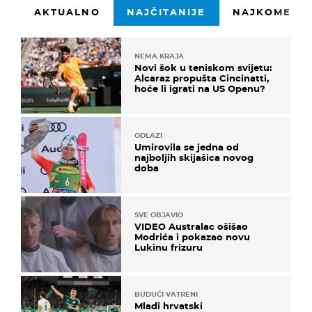
AKTUALNO
NAJČITANIJE
NAJKOMENTI
NEMA KRAJA
Novi šok u teniskom svijetu:
Alcaraz propušta Cincinatti,
hoće li igrati na US Openu?
ODLAZI
Umirovila se jedna od
najboljih skijašica novog
doba
SVE OBJAVIO
VIDEO Australac ošišao
Modrića i pokazao novu
Lukinu frizuru
BUDUĆI VATRENI
Mladi hrvatski