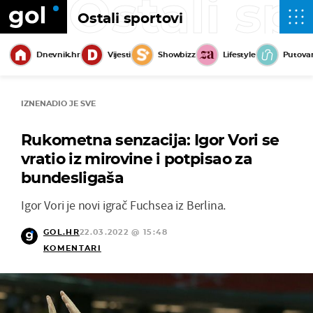
Ostali sp
Ostali sportovi
Dnevnik.hr
Vijesti
Showbizz
Lifestyle
Putova
IZNENADIO JE SVE
Rukometna senzacija: Igor Vori se
vratio iz mirovine i potpisao za
bundesligaša
Igor Vori je novi igrač Fuchsea iz Berlina.
GOL.HR
22.03.2022 @ 15:48
KOMENTARI