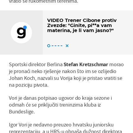
vratio se rukometnim terenima.
VIDEO Trener Cibone protiv
Zvezde: "Ginite, pi**a vam
materina, je li vam jasno?"
Sportski direktor Berlina
Stefan Kretzschmar
morao
je pronaći neko rješenje nakon što im se ozlijedio
Johan Koch, nazvali su Vorija koji je pristao vratiti se
na poziciju pivota.
Vori je danas potpisao ugovor do kraja sezone i
odmah će se priključiti treninzima kluba iz
Bundeslige.
Igor Vori je nedavno preuzeo hrvatsku juniorsku
reprezentaciju, a u HRS-u obnaša dužnost direktora