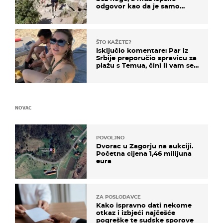
odgovor kao da je samo
čekao…
ŠTO KAŽETE?
Isključio komentare: Par iz
Srbije preporučio spravicu za
plažu s Temua, čini li vam se
ovo sigurnim?
NOVAC
POVOLJNO
Dvorac u Zagorju na aukciji.
Početna cijena 1,46 milijuna
eura
ZA POSLODAVCE
Kako ispravno dati nekome
otkaz i izbjeći najčešće
pogreške te sudske sporove