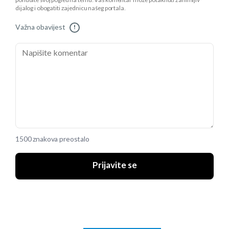
ponudite svoj pogled na temu. Vaš komentar može potaknuti zanimljiv
dijalog i obogatiti zajednicu našeg portala.
Važna obavijest
!
1500 znakova preostalo
Prijavite se