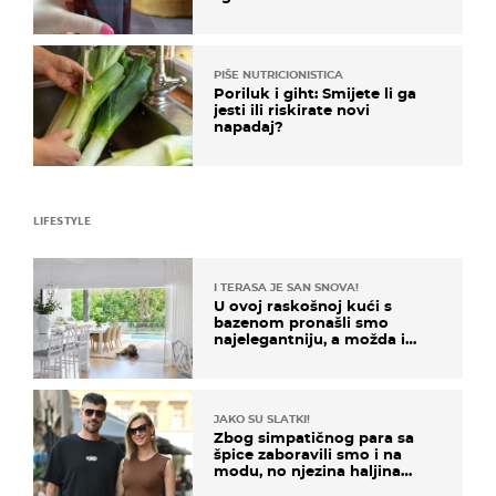
PIŠE NUTRICIONISTICA
Poriluk i giht: Smijete li ga
jesti ili riskirate novi
napadaj?
LIFESTYLE
I TERASA JE SAN SNOVA!
U ovoj raskošnoj kući s
bazenom pronašli smo
najelegantniju, a možda i
najljepšu bijelu kuhinju
JAKO SU SLATKI!
Zbog simpatičnog para sa
špice zaboravili smo i na
modu, no njezina haljina
itekako nas se dojmila