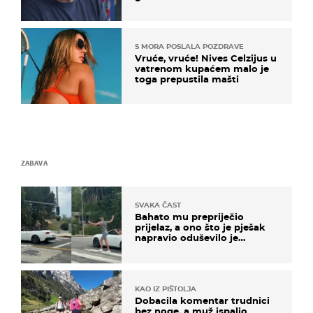
S MORA POSLALA POZDRAVE
Vruće, vruće! Nives Celzijus u
vatrenom kupaćem malo je
toga prepustila mašti
ZABAVA
SVAKA ČAST
Bahato mu prepriječio
prijelaz, a ono što je pješak
napravio oduševilo je
društvene mreže
KAO IZ PIŠTOLJA
Dobacila komentar trudnici
bez noge, a muž ispalio