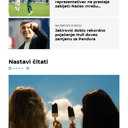
reprezentativac ne prestaje
zabijati: Načeo mrežu
bugarskog velikana
NAJSKUPLJI IKAD
Jakirović dobio rekordno
pojačanje: Hull doveo
zamjenu za Pandura
Nastavi čitati