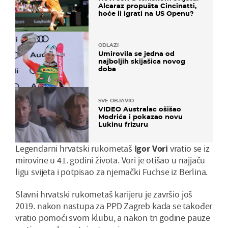
Alcaraz propušta Cincinatti,
hoće li igrati na US Openu?
ODLAZI
Umirovila se jedna od
najboljih skijašica novog
doba
SVE OBJAVIO
VIDEO Australac ošišao
Modrića i pokazao novu
Lukinu frizuru
Legendarni hrvatski rukometaš
Igor Vori
vratio se iz
mirovine u 41. godini života. Vori je otišao u najjaču
ligu svijeta i potpisao za njemački Fuchse iz Berlina.
Slavni hrvatski rukometaš karijeru je završio još
2019. nakon nastupa za PPD Zagreb kada se također
vratio pomoći svom klubu, a nakon tri godine pauze