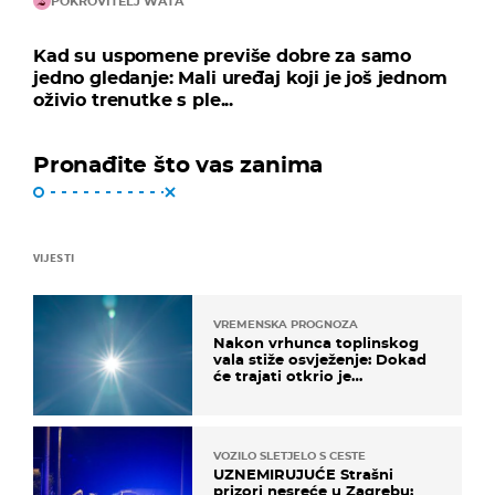
POKROVITELJ WATA
Kad su uspomene previše dobre za samo
jedno gledanje: Mali uređaj koji je još jednom
oživio trenutke s ple...
Pronađite što vas zanima
VIJESTI
VREMENSKA PROGNOZA
Nakon vrhunca toplinskog
vala stiže osvježenje: Dokad
će trajati otkrio je
meteorolog
VOZILO SLETJELO S CESTE
UZNEMIRUJUĆE Strašni
prizori nesreće u Zagrebu: