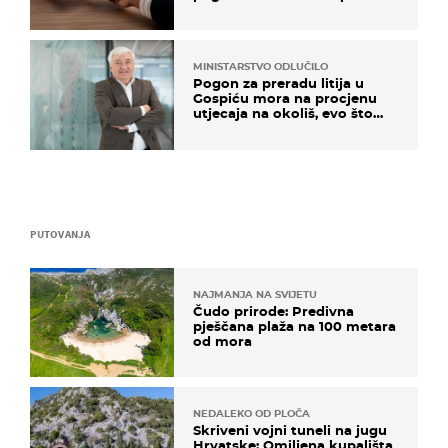
MINISTARSTVO ODLUČILO
Pogon za preradu litija u
Gospiću mora na procjenu
utjecaja na okoliš, evo što
kaže ulagač
PUTOVANJA
NAJMANJA NA SVIJETU
Čudo prirode: Predivna
pješčana plaža na 100 metara
od mora
NEDALEKO OD PLOČA
Skriveni vojni tuneli na jugu
Hrvatske: Omiljena kupališta