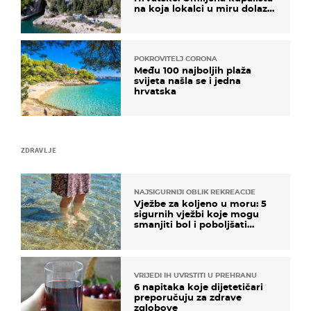
na koja lokalci u miru dolaze
roniti i skakati u more
POKROVITELJ CORONA
Među 100 najboljih plaža
svijeta našla se i jedna
hrvatska
ZDRAVLJE
NAJSIGURNIJI OBLIK REKREACIJE
Vježbe za koljeno u moru: 5
sigurnih vježbi koje mogu
smanjiti bol i poboljšati
pokretljivost
VRIJEDI IH UVRSTITI U PREHRANU
6 napitaka koje dijetetičari
preporučuju za zdrave
zglobove