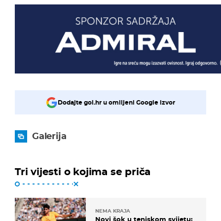
Dodajte gol.hr u omiljeni Google izvor
Galerija
Tri vijesti o kojima se priča
NEMA KRAJA
Novi šok u teniskom svijetu: