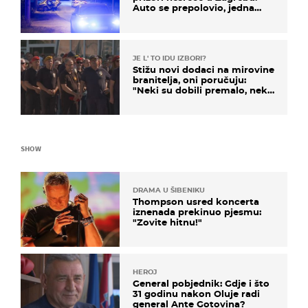
Auto se prepolovio, jedna
osoba poginula
JE L' TO IDU IZBORI?
Stižu novi dodaci na mirovine
branitelja, oni poručuju:
"Neki su dobili premalo, neki
su dobili previše"
SHOW
DRAMA U ŠIBENIKU
Thompson usred koncerta
iznenada prekinuo pjesmu:
"Zovite hitnu!"
HEROJ
General pobjednik: Gdje i što
31 godinu nakon Oluje radi
general Ante Gotovina?