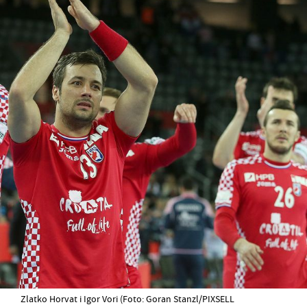
Zlatko Horvat i Igor Vori (Foto: Goran Stanzl/PIXSELL