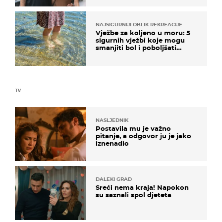
NAJSIGURNIJI OBLIK REKREACIJE
Vježbe za koljeno u moru: 5
sigurnih vježbi koje mogu
smanjiti bol i poboljšati
pokretljivost
TV
NASLJEDNIK
Postavila mu je važno
pitanje, a odgovor ju je jako
iznenadio
DALEKI GRAD
Sreći nema kraja! Napokon
su saznali spol djeteta