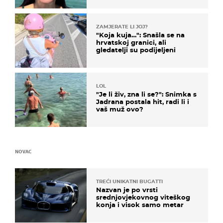
ZAMJERATE LI JOJ?
"Koja kuja…": Snašla se na
hrvatskoj granici, ali
gledatelji su podijeljeni
LOL
"Je li živ, zna li se?": Snimka s
Jadrana postala hit, radi li i
vaš muž ovo?
NOVAC
TREĆI UNIKATNI BUGATTI
Nazvan je po vrsti
srednjovjekovnog viteškog
konja i visok samo metar