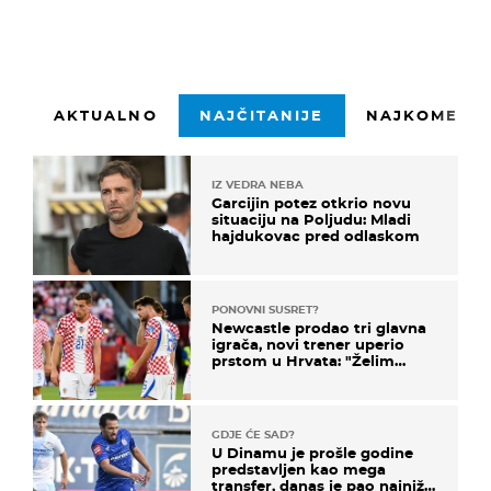
AKTUALNO
NAJČITANIJE
NAJKOMENTI
IZ VEDRA NEBA
Garcijin potez otkrio novu
situaciju na Poljudu: Mladi
hajdukovac pred odlaskom
PONOVNI SUSRET?
Newcastle prodao tri glavna
igrača, novi trener uperio
prstom u Hrvata: "Želim
njega!"
GDJE ĆE SAD?
U Dinamu je prošle godine
predstavljen kao mega
transfer, danas je pao najniže