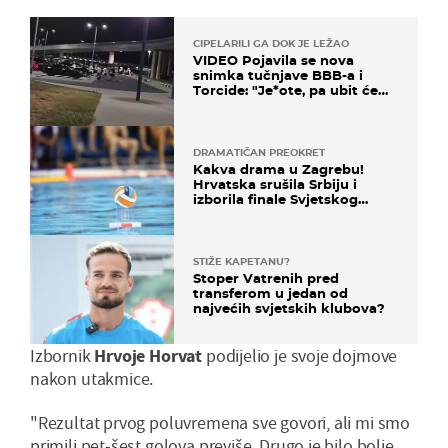
CIPELARILI GA DOK JE LEŽAO
VIDEO Pojavila se nova
snimka tučnjave BBB-a i
Torcide: "Je*ote, pa ubit će
ga!"
DRAMATIČAN PREOKRET
Kakva drama u Zagrebu!
Hrvatska srušila Srbiju i
izborila finale Svjetskog
prvenstva
STIŽE KAPETANU?
Stoper Vatrenih pred
transferom u jedan od
najvećih svjetskih klubova?
Izbornik
Hrvoje Horvat
podijelio je svoje dojmove
nakon utakmice.
"Rezultat prvog poluvremena sve govori, ali mi smo
primili pet-šest golova previše. Drugo je bilo bolje,