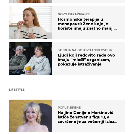
NOVO ISTRAŽIVANJE
Hormonska terapija u
menopauzi: Žene koje je
koriste imaju znatno manji
rizik od ovoga
STUDIJA NA GOTOVO 1.900 OSOBA
Ljudi koji redovito rade ovo
imaju “mlađi” organizam,
pokazuje istraživanje
LIFESTYLE
POPUT SIRENE
Haljina Danijele Martinović
ističe ženstvenu figuru, a
savršena je za večernji izlazak
na moru