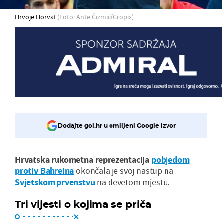
Hrvoje Horvat
(Foto: Ante Čizmić/Cropix)
Dodajte gol.hr u omiljeni Google izvor
Hrvatska rukometna reprezentacija
pobjedom
protiv Bahreina
okončala je svoj nastup na
Svjetskom prvenstvu
na devetom mjestu.
Tri vijesti o kojima se priča