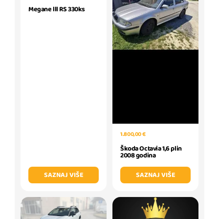
Megane lll RS 330ks
1.800,00 €
Škoda Octavia 1,6 plin
2008 godina
SAZNAJ VIŠE
SAZNAJ VIŠE