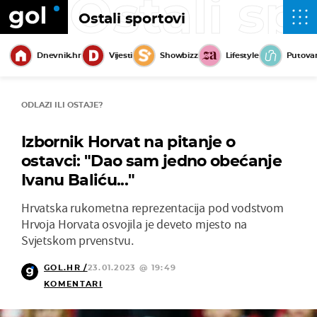
Ostali sp
Ostali sportovi
Dnevnik.hr
Vijesti
Showbizz
Lifestyle
Putova
ODLAZI ILI OSTAJE?
Izbornik Horvat na pitanje o
ostavci: "Dao sam jedno obećanje
Ivanu Baliću..."
Hrvatska rukometna reprezentacija pod vodstvom
Hrvoja Horvata osvojila je deveto mjesto na
Svjetskom prvenstvu.
GOL.HR /
23.01.2023 @ 19:49
KOMENTARI