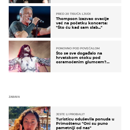
kotača
PRED 20 TISUĆA LJUDI
Thompson izazvao ovacije
već na početku koncerta:
"Što ću kad sam slab..."
PONOVNO POD POVEĆALOM
Što se sve događalo na
hrvatskom otoku pod
osramoćenim glumcem?
Bizarni prizori i danas
izazivaju nevjericu
ZABAVA
JESTE LI PROBALI?
Turisticu oduševila ponuda u
Primoštenu: "Oni su puno
pametniji od nas"