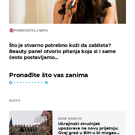
POKROVITELJ BIPA
Što je stvarno potrebno koži da zablista?
Beauty panel otvorio pitanja koja si i same
često postavljamo...
Pronađite što vas zanima
VIJESTI
BURE BARUTA
Ukrajinski stručnjak
upozorava na novu prijetnju:
Ovaj grad u BiH-u bi mogao