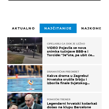
AKTUALNO
NAJČITANIJE
NAJKOMENTI
CIPELARILI GA DOK JE LEŽAO
VIDEO Pojavila se nova
snimka tučnjave BBB-a i
Torcide: "Je*ote, pa ubit će
ga!"
DRAMATIČAN PREOKRET
Kakva drama u Zagrebu!
Hrvatska srušila Srbiju i
izborila finale Svjetskog
prvenstva
POMOĆNI TRENER
Legendarni hrvatski košarkaš
došao na klupu Barcelone