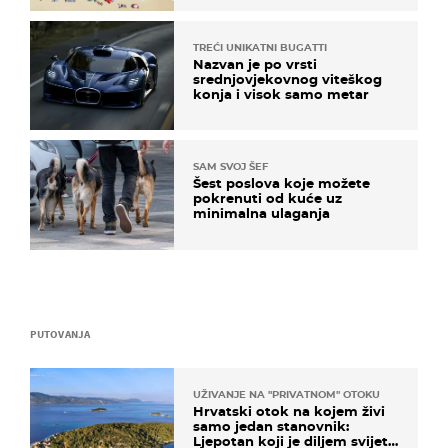
TREĆI UNIKATNI BUGATTI
Nazvan je po vrsti
srednjovjekovnog viteškog
konja i visok samo metar
SAM SVOJ ŠEF
Šest poslova koje možete
pokrenuti od kuće uz
minimalna ulaganja
PUTOVANJA
UŽIVANJE NA "PRIVATNOM" OTOKU
Hrvatski otok na kojem živi
samo jedan stanovnik:
Ljepotan koji je diljem svijeta