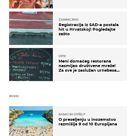
ZANIMLJIVO
Registracija iz SAD-a postala
hit u Hrvatskoj! Pogledajte
zašto
UPS!
Meni domaćeg restorana
nasmijao društvene mreže!
Za sve je zaslužan urnebesan
naziv jela
NOVAC
KAMO BI OTIŠLI?
O preseljenju u inozemstvo
razmišlja 9 od 10 Europljana