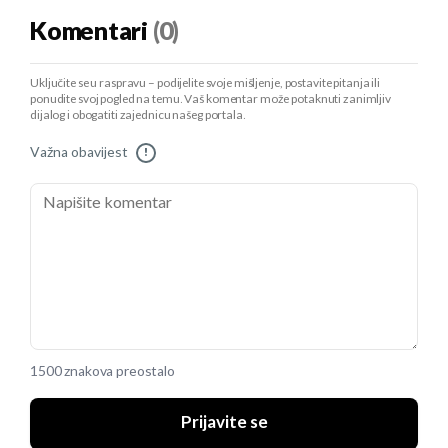
Komentari
(0)
Uključite se u raspravu – podijelite svoje mišljenje, postavite pitanja ili
ponudite svoj pogled na temu. Vaš komentar može potaknuti zanimljiv
dijalog i obogatiti zajednicu našeg portala.
Važna obavijest
!
1500 znakova preostalo
Prijavite se