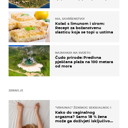
poznat po svojem "bijelom
zlatu"
MA, SAVRŠENSTVO!
Kolač s limunom i sirom:
Recept za božanstvenu
slasticu koja se topi u ustima
NAJMANJA NA SVIJETU
Čudo prirode: Predivna
pješčana plaža na 100 metara
od mora
ZDRAVLJE
"VRHUNAC" ŽENSKOG SEKSUALNOG ISKUSTVA
Kako do vaginalnog
orgazma? Samo 18 % žena
može ga doživjeti isključivo
na ovaj način