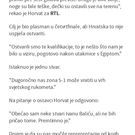
noge su bile teške, dečki su ostavili sve na terenu",
rekao je Horvat za
RTL
.
Cilj je bio plasman u četvrtfinale, ali Hrvatska to nije
uspjela ostvariti.
"Ostvarili smo te kvalifikacije, to je nešto što nam je
bilo u viziru, pogotovo nakon utakmice s Egiptom."
Istaknuo je jednu stvar.
"Dugoročno nas zona 5-1 može vratiti u vrh
svjetskog rukometa."
Na pitanje o ostavci Horvat je odgovorio:
"Obećao sam neke stvari Ivanu Baliću, ali ne bih
pričao tome. Preintimno je."
Dojam je da su nas mučile reprezentacije od kojih