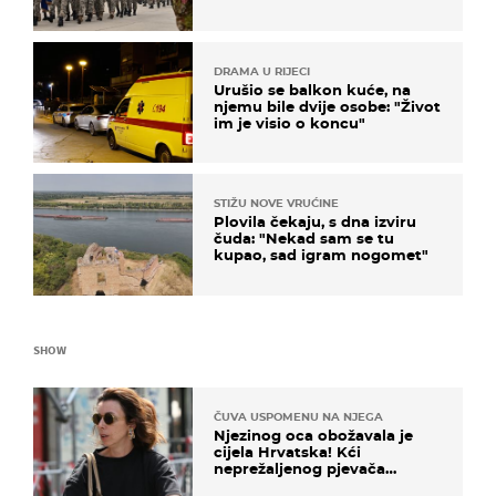
biti žarište
DRAMA U RIJECI
Urušio se balkon kuće, na
njemu bile dvije osobe: "Život
im je visio o koncu"
STIŽU NOVE VRUĆINE
Plovila čekaju, s dna izviru
čuda: "Nekad sam se tu
kupao, sad igram nogomet"
SHOW
ČUVA USPOMENU NA NJEGA
Njezinog oca obožavala je
cijela Hrvatska! Kći
neprežaljenog pjevača
projurila špicom na dva