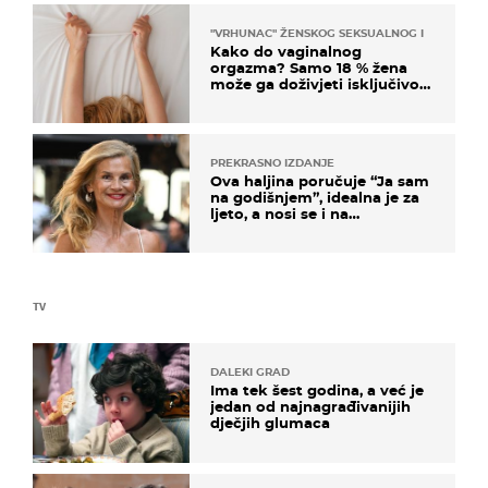
"VRHUNAC" ŽENSKOG SEKSUALNOG ISKUSTVA
Kako do vaginalnog
orgazma? Samo 18 % žena
može ga doživjeti isključivo
na ovaj način
PREKRASNO IZDANJE
Ova haljina poručuje “Ja sam
na godišnjem”, idealna je za
ljeto, a nosi se i na
zagrebačkoj špici
TV
DALEKI GRAD
Ima tek šest godina, a već je
jedan od najnagrađivanijih
dječjih glumaca