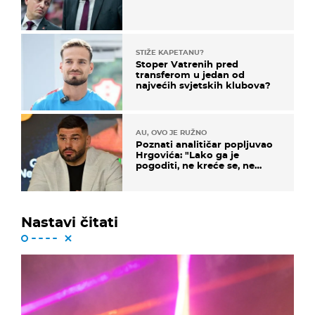
STIŽE KAPETANU?
Stoper Vatrenih pred
transferom u jedan od
najvećih svjetskih klubova?
AU, OVO JE RUŽNO
Poznati analitičar popljuvao
Hrgovića: "Lako ga je
pogoditi, ne kreće se, ne
koristi noge..."
Nastavi čitati