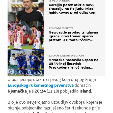
IZ VEDRA NEBA
Garcijin potez otkrio novu
situaciju na Poljudu: Mladi
hajdukovac pred odlaskom
PONOVNI SUSRET?
Newcastle prodao tri glavna
igrača, novi trener uperio
prstom u Hrvata: "Želim
njega!"
SJAJAN TJEDAN U EUROPI
Hrvatska nastavila uspon na
UEFA-inoj ljestvici:
Preskočena je još jedna
država
U posljednjoj utakmici prvog kola drugog kruga
Europskog rukometnog prvenstva
domaćin
Njemačka
je s
26:24
(11:10) pobijedila
Island
.
Bio je ovo nevjerojatno uzbudljiv dvoboj u kojem je
pitanje pobjednika razriješeno četiri sekunde prije