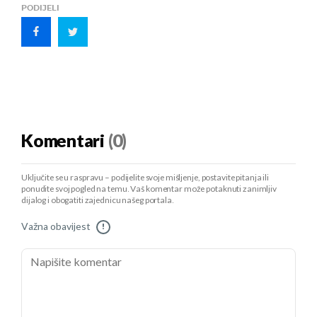
PODIJELI
Komentari
(0)
Uključite se u raspravu – podijelite svoje mišljenje, postavite pitanja ili
ponudite svoj pogled na temu. Vaš komentar može potaknuti zanimljiv
dijalog i obogatiti zajednicu našeg portala.
Važna obavijest
!