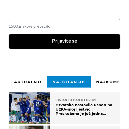
1500 znakova preostalo
Prijavite se
AKTUALNO
NAJČITANIJE
NAJKOMENTI
SJAJAN TJEDAN U EUROPI
Hrvatska nastavila uspon na
UEFA-inoj ljestvici:
Preskočena je još jedna
država