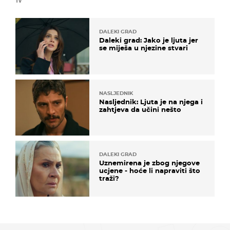
TV
DALEKI GRAD
Daleki grad: Jako je ljuta jer
se miješa u njezine stvari
NASLJEDNIK
Nasljednik: Ljuta je na njega i
zahtjeva da učini nešto
DALEKI GRAD
Uznemirena je zbog njegove
ucjene - hoće li napraviti što
traži?