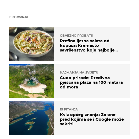
PUTOVANJA
OBVEZNO PROBATI!
Prefina ljetna salata od
kupusa: Kremasto
savršenstvo koje najbolje
paše uz pečeno meso
NAJMANJA NA SVIJETU
Čudo prirode: Predivna
pješčana plaža na 100 metara
od mora
15 PITANJA
Kviz općeg znanja: Za one
pred kojima se i Google može
sakriti