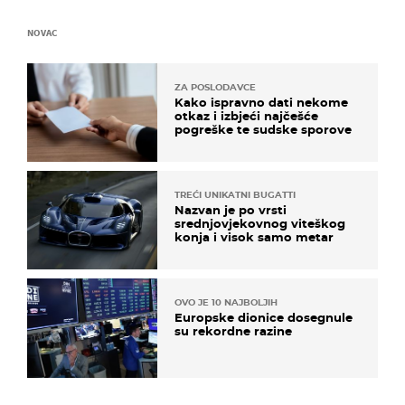
NOVAC
ZA POSLODAVCE
Kako ispravno dati nekome
otkaz i izbjeći najčešće
pogreške te sudske sporove
TREĆI UNIKATNI BUGATTI
Nazvan je po vrsti
srednjovjekovnog viteškog
konja i visok samo metar
OVO JE 10 NAJBOLJIH
Europske dionice dosegnule
su rekordne razine