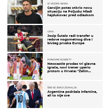
IZ VEDRA NEBA
Garcijin potez otkrio novu
situaciju na Poljudu: Mladi
hajdukovac pred odlaskom
OPA!
Josip Šutalo radi transfer u
redove nogometnog diva i
bivšeg prvaka Europe
PONOVNI SUSRET?
Newcastle prodao tri glavna
igrača, novi trener uperio
prstom u Hrvata: "Želim
njega!"
ŠIRI SE BROJ ZEMALJA
Argentina podržala Infantina,
ali to nije sve