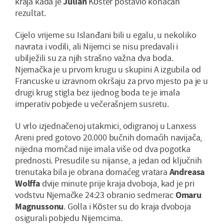
kraja kada je
Julian
Köster postavio konačan
rezultat.
Cijelo vrijeme su Islanđani bili u egalu, u nekoliko
navrata i vodili, ali Nijemci se nisu predavali i
ubilježili su za njih strašno važna dva boda.
Njemačka je u prvom krugu u skupini A izgubila od
Francuske u izravnom okršaju za prvo mjesto pa je u
drugi krug stigla bez ijednog boda te je imala
imperativ pobjede u večerašnjem susretu.
U vrlo izjednačenoj utakmici, odigranoj u Lanxess
Areni pred gotovo 20.000 bučnih domaćih navijača,
nijedna momčad nije imala više od dva pogotka
prednosti. Presudile su nijanse, a jedan od ključnih
trenutaka bila je obrana domaćeg vratara
Andreasa
Wolffa
dvije minute prije kraja dvoboja, kad je pri
vodstvu Njemačke 24:23 obranio sedmerac
Omaru
Magnussonu
. Golla i Köster su do kraja dvoboja
osigurali pobjedu Nijemcima.