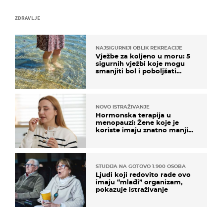
ZDRAVLJE
NAJSIGURNIJI OBLIK REKREACIJE
Vježbe za koljeno u moru: 5
sigurnih vježbi koje mogu
smanjiti bol i poboljšati
pokretljivost
NOVO ISTRAŽIVANJE
Hormonska terapija u
menopauzi: Žene koje je
koriste imaju znatno manji
rizik od ovoga
STUDIJA NA GOTOVO 1.900 OSOBA
Ljudi koji redovito rade ovo
imaju “mlađi” organizam,
pokazuje istraživanje