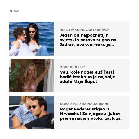
SHOW
"KAO DA SU NOVAK ĐOKOVIĆ"
Jedan od najpoznatijih
svjetskih parova stigao na
Jadran, ovakve reakcije
vjerojatno nisu očekivali
"UUUUUUFFFF"
Vau, koje noge! Ružičasti
badić istaknuo je najbolje
adute Maje Šuput
NOVA ZVIJEZDA NA JADRANU
Roger Federer stigao u
Hrvatsku! Za njegovu ljubav
prema našem otoku zaslužan
je jedan poznati Hrvat