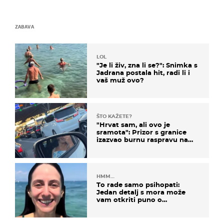
ZABAVA
LOL
"Je li živ, zna li se?": Snimka s
Jadrana postala hit, radi li i
vaš muž ovo?
ŠTO KAŽETE?
"Hrvat sam, ali ovo je
sramota": Prizor s granice
izazvao burnu raspravu na
društvenim mrežama
HMM…
To rade samo psihopati:
Jedan detalj s mora može
vam otkriti puno o
prijateljima