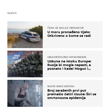
VIJESTI
ČEKA SE NALAZ OBDUKCIJE
U moru pronađeno tijelo:
Otkriveno o kome se radi
OBAVJEŠTAJNO UPOZORENJE
Uzbuna na istoku Europe:
Rusija bi mogla napasti, a
poznato i kada! Moguć i
kopneni upad u članicu
NATO-a
RASTE BROJ MRTVIH
Broj zaraženih prvi put
premašio četiri tisuće: Širi se
smrtonosna epidemija