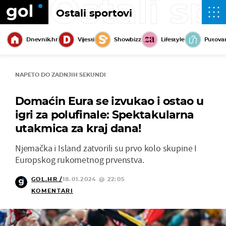
Ostali sp
Ostali sportovi
Dnevnik.hr
Vijesti
Showbizz
Lifestyle
Putova
NAPETO DO ZADNJIH SEKUNDI
Domaćin Eura se izvukao i ostao u
igri za polufinale: Spektakularna
utakmica za kraj dana!
Njemačka i Island zatvorili su prvo kolo skupine I
Europskog rukometnog prvenstva.
GOL.HR /
18.01.2024 @ 22:05
KOMENTARI