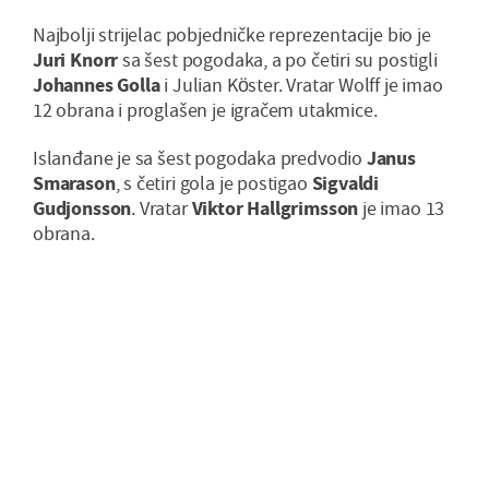
Najbolji strijelac pobjedničke reprezentacije bio je
Juri Knorr
sa šest pogodaka, a po četiri su postigli
Johannes Golla
i Julian Köster. Vratar Wolff je imao
12 obrana i proglašen je igračem utakmice.
Islanđane je sa šest pogodaka predvodio
Janus
Smarason
, s četiri gola je postigao
Sigvaldi
Gudjonsson
. Vratar
Viktor Hallgrimsson
je imao 13
obrana.