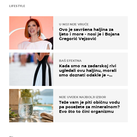
LIFESTYLE
U NOJ NIJE VRUĆE
Ovo je savršena haljina za
ljeto i more - nosi je i Bojana
Gregorić Vejzović
BAŠ EFEKTNA
Kada smo na zadarskoj rivi
ugledali ovu haljinu, morali
smo doznati odakle je –
košta samo 18 eura
NIJE UVIJEK NAJBOLJI IZBOR
Teže vam je piti običnu vodu
pa posežete za mineralnom?
Evo što to čini organizmu