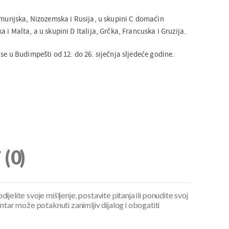
Rumunjska, Nizozemska i Rusija, u skupini C domaćin
 i Malta, a u skupini D Italija, Grčka, Francuska i Gruzija.
se u Budimpešti od 12. do 26. siječnja sljedeće godine.
i
(0)
ijelite svoje mišljenje, postavite pitanja ili ponudite svoj
ar može potaknuti zanimljiv dijalog i obogatiti