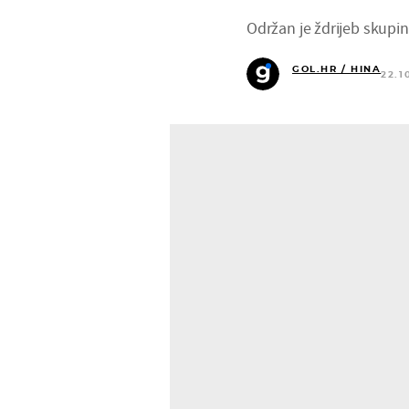
Održan je ždrijeb skupi
GOL.HR / HINA
22.1