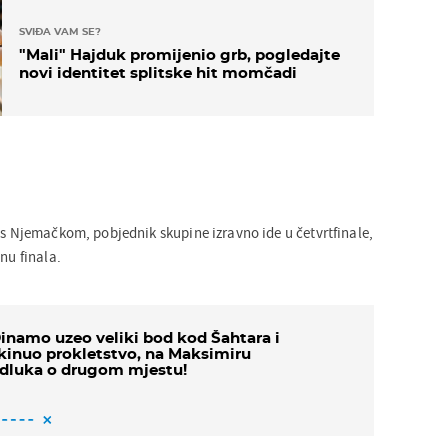
SVIĐA VAM SE?
"Mali" Hajduk promijenio grb, pogledajte
novi identitet splitske hit momčadi
 s Njemačkom, pobjednik skupine izravno ide u četvrtfinale,
nu finala.
inamo uzeo veliki bod kod Šahtara i
kinuo prokletstvo, na Maksimiru
dluka o drugom mjestu!