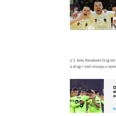
U 1. kolu Barakude će igrati
a drugi i treći moraju u osmi
D
s
o