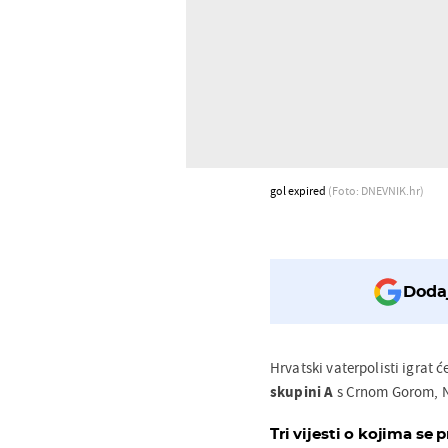
gol expired
(Foto: DNEVNIK.hr)
Dodaj
Hrvatski vaterpolisti igrat 
skupini A
s Crnom Gorom, N
Tri vijesti o kojima se p