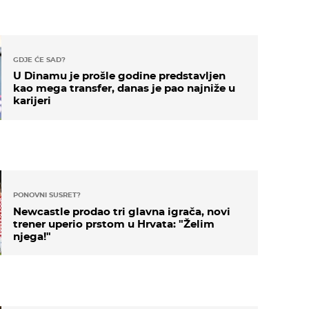
GDJE ĆE SAD?
U Dinamu je prošle godine predstavljen
kao mega transfer, danas je pao najniže u
karijeri
PONOVNI SUSRET?
Newcastle prodao tri glavna igrača, novi
trener uperio prstom u Hrvata: "Želim
njega!"