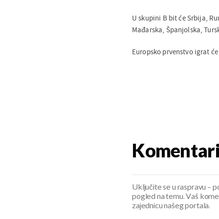
U skupini B bit će Srbija, 
Mađarska, Španjolska, Turska
Europsko prvenstvo igrat će 
Komentar
Uključite se u raspravu – pod
pogled na temu. Vaš koment
zajednicu našeg portala.