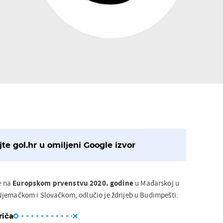
te gol.hr u omiljeni Google izvor
će na
Europskom prvenstvu 2020. godine
u Mađarskoj u
jemačkom i Slovačkom, odlučio je ždrijeb u Budimpešti.
riča