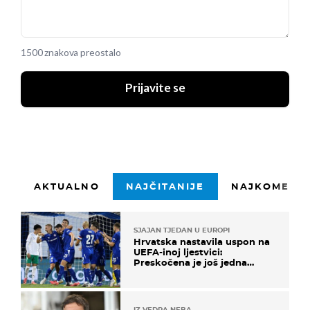
1500 znakova preostalo
Prijavite se
AKTUALNO
NAJČITANIJE
NAJKOMENTI
SJAJAN TJEDAN U EUROPI
Hrvatska nastavila uspon na
UEFA-inoj ljestvici:
Preskočena je još jedna
država
IZ VEDRA NEBA