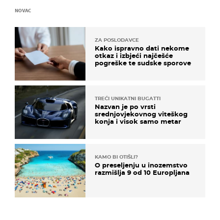
NOVAC
ZA POSLODAVCE
Kako ispravno dati nekome
otkaz i izbjeći najčešće
pogreške te sudske sporove
TREĆI UNIKATNI BUGATTI
Nazvan je po vrsti
srednjovjekovnog viteškog
konja i visok samo metar
KAMO BI OTIŠLI?
O preseljenju u inozemstvo
razmišlja 9 od 10 Europljana