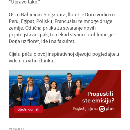
"Upravo tako."
Osim Bahreina i Singapura, floret je Doru vodio i u
Peru, Egipat, Poljsku, Francusku te mnoge druge
zemlje. Odlična prilika za stvaranje novih
prijateljstava. Ipak, to nekad stvara i probleme, jer
Dorja uz floret, ide i na fakultet.
Cijelu priču o ovoj inspirativnoj djevojci pogledajte u
videu na vrhu članka.
PODIJELI