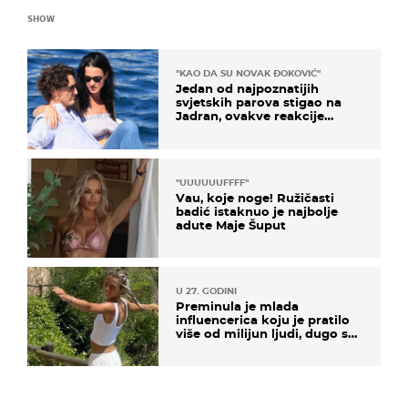
SHOW
"KAO DA SU NOVAK ĐOKOVIĆ"
Jedan od najpoznatijih
svjetskih parova stigao na
Jadran, ovakve reakcije
vjerojatno nisu očekivali
"UUUUUUFFFF"
Vau, koje noge! Ružičasti
badić istaknuo je najbolje
adute Maje Šuput
U 27. GODINI
Preminula je mlada
influencerica koju je pratilo
više od milijun ljudi, dugo se
borila s opakom bolešću