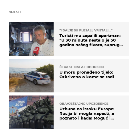
VIJESTI
"I DALJE SU PLESALI, VRIŠTALI..."
Turisti mu zapalili apartman:
"U 30 minuta nestalo je 50
godina našeg života, supruga
i ja ne možemo oka sklopiti"
ČEKA SE NALAZ OBDUKCIJE
U moru pronađeno tijelo:
Otkriveno o kome se radi
OBAVJEŠTAJNO UPOZORENJE
Uzbuna na istoku Europe:
Rusija bi mogla napasti, a
poznato i kada! Moguć i
kopneni upad u članicu
NATO-a