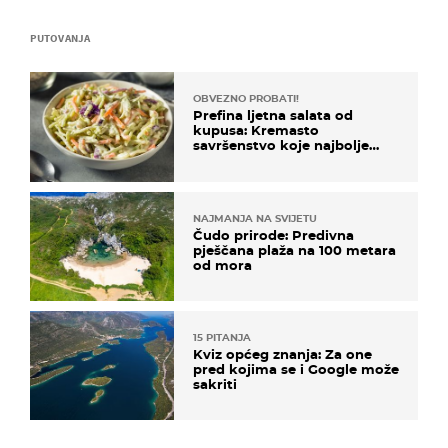
PUTOVANJA
OBVEZNO PROBATI!
Prefina ljetna salata od
kupusa: Kremasto
savršenstvo koje najbolje
paše uz pečeno meso
NAJMANJA NA SVIJETU
Čudo prirode: Predivna
pješčana plaža na 100 metara
od mora
15 PITANJA
Kviz općeg znanja: Za one
pred kojima se i Google može
sakriti