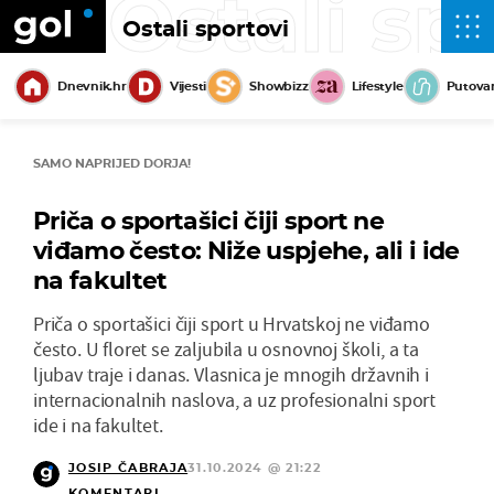
Ostali sp
Ostali sportovi
Dnevnik.hr
Vijesti
Showbizz
Lifestyle
Putova
SAMO NAPRIJED DORJA!
Priča o sportašici čiji sport ne
viđamo često: Niže uspjehe, ali i ide
na fakultet
Priča o sportašici čiji sport u Hrvatskoj ne viđamo
često. U floret se zaljubila u osnovnoj školi, a ta
ljubav traje i danas. Vlasnica je mnogih državnih i
internacionalnih naslova, a uz profesionalni sport
ide i na fakultet.
JOSIP ČABRAJA
31.10.2024 @ 21:22
KOMENTARI