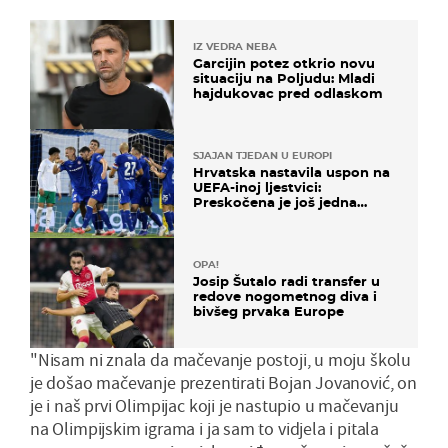
IZ VEDRA NEBA
Garcijin potez otkrio novu
situaciju na Poljudu: Mladi
hajdukovac pred odlaskom
SJAJAN TJEDAN U EUROPI
Hrvatska nastavila uspon na
UEFA-inoj ljestvici:
Preskočena je još jedna
država
OPA!
Josip Šutalo radi transfer u
redove nogometnog diva i
bivšeg prvaka Europe
"Nisam ni znala da mačevanje postoji, u moju školu
je došao mačevanje prezentirati Bojan Jovanović, on
je i naš prvi Olimpijac koji je nastupio u mačevanju
na Olimpijskim igrama i ja sam to vidjela i pitala