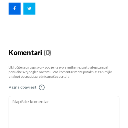
Komentari
(0)
Uključite se u raspravu – podijelite svoje mišljenje, postavite pitanja ili
ponudite svoj pogled na temu. Vaš komentar može potaknuti zanimljiv
dijalog i obogatiti zajednicu našeg portala.
Važna obavijest
!