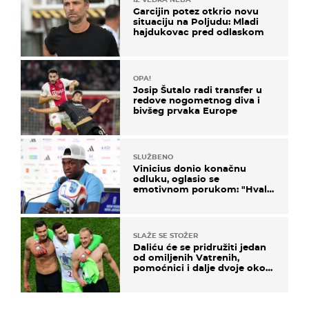
Garcijin potez otkrio novu
situaciju na Poljudu: Mladi
hajdukovac pred odlaskom
OPA!
Josip Šutalo radi transfer u
redove nogometnog diva i
bivšeg prvaka Europe
SLUŽBENO
Vinicius donio konačnu
odluku, oglasio se
emotivnom porukom: "Hvala
vam svima"
SLAŽE SE STOŽER
Daliću će se pridružiti jedan
od omiljenih Vatrenih,
pomoćnici i dalje dvoje oko
ponude