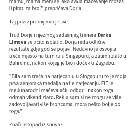
mamu, mama meni se jako sviđa mačevanje možeš
li pitati za broj", prepričava Dorja.
Taj poziv promijenio je sve.
Trud Dorje i njezinog sadašnjeg trenera
Darka
Limova
se očito isplatio, Dorja reda odlične
rezultate gdje god se pojavi. Nedavno je osvojila
treće mjesto na turniru u Singapuru, a zatim i zlato u
Bahreinu, nakon kojeg je bio i doček u Zagrebu.
"Bila sam treća na natjecanju u Singapuru to je moja
prva seniorska medalja na fie natjecanju. FIE je
međunarodni mačevalački odbor, i nakon toga
odmah vikend zlato. Rekla sam si ne mogu se više
zadovoljavati više broncama, mora nešto bolje od
toga."
Znači listopad iz snova?