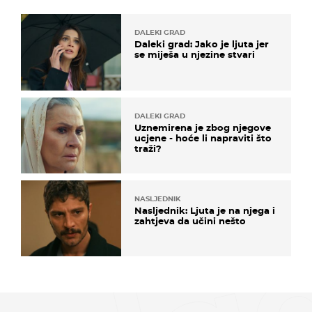
DALEKI GRAD
Daleki grad: Jako je ljuta jer
se miješa u njezine stvari
DALEKI GRAD
Uznemirena je zbog njegove
ucjene - hoće li napraviti što
traži?
NASLJEDNIK
Nasljednik: Ljuta je na njega i
zahtjeva da učini nešto