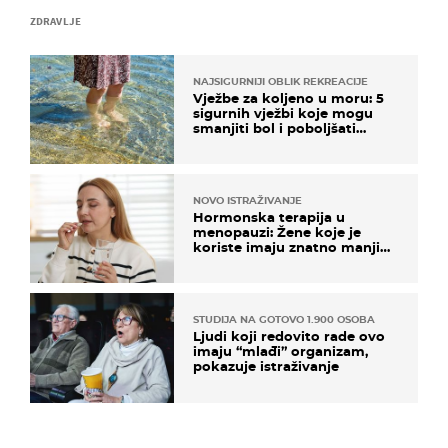
ZDRAVLJE
NAJSIGURNIJI OBLIK REKREACIJE
Vježbe za koljeno u moru: 5
sigurnih vježbi koje mogu
smanjiti bol i poboljšati
pokretljivost
NOVO ISTRAŽIVANJE
Hormonska terapija u
menopauzi: Žene koje je
koriste imaju znatno manji
rizik od ovoga
STUDIJA NA GOTOVO 1.900 OSOBA
Ljudi koji redovito rade ovo
imaju “mlađi” organizam,
pokazuje istraživanje