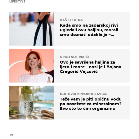
LIFESTYLE
BAŠ EFEKTNA
Kada smo na zadarskoj rivi
ugledali ovu haljinu, morali
smo doznati odakle je –
košta samo 18 eura
U NOJ NIJE VRUĆE
Ovo je savršena haljina za
ljeto i more - nosi je i Bojana
Gregorić Vejzović
NIJE UVIJEK NAJBOLJI IZBOR
Teže vam je piti običnu vodu
pa posežete za mineralnom?
Evo što to čini organizmu
TV