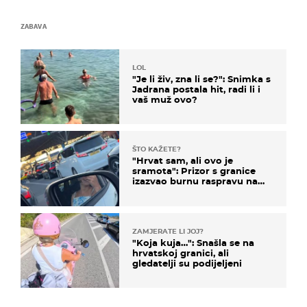
ZABAVA
LOL
"Je li živ, zna li se?": Snimka s
Jadrana postala hit, radi li i
vaš muž ovo?
ŠTO KAŽETE?
"Hrvat sam, ali ovo je
sramota": Prizor s granice
izazvao burnu raspravu na
društvenim mrežama
ZAMJERATE LI JOJ?
"Koja kuja…": Snašla se na
hrvatskoj granici, ali
gledatelji su podijeljeni