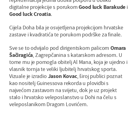
digitalne projekcije s porukom
Good luck Barakude
i
Good luck Croatia
.
Cijela Doha bila je osvjetljena projekcijom hrvatske
zastave i kvadratića te porukom podrške za finale.
Sve se to odvijalo pod dirigentskom palicom
Omara
Šačiragića
, Zagrepčanina s katarskom adresom. U
tome mu je pomogla obitelj Al Mana, koja je ujedno i
vlasnik tornja te veliki ljubitelj hrvatskog sporta.
Vizuale je izradio
Jason Kovac
, široj publici poznat
kao nositelj Guinessova rekorda u plovidbi s
najvećom zastavom na svijetu, dok je uz projekt
stalo i hrvatsko veleposlanstvo u Dohi na čelu s
veleposlanikom Dragom Lovrićem.