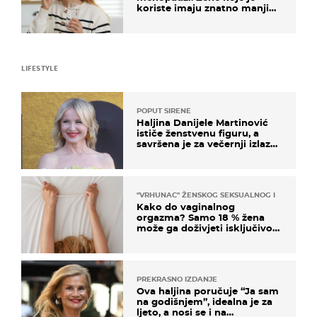
koriste imaju znatno manji
rizik od ovoga
LIFESTYLE
POPUT SIRENE
Haljina Danijele Martinović
ističe ženstvenu figuru, a
savršena je za večernji izlazak
na moru
"VRHUNAC" ŽENSKOG SEKSUALNOG ISKUSTVA
Kako do vaginalnog
orgazma? Samo 18 % žena
može ga doživjeti isključivo
na ovaj način
PREKRASNO IZDANJE
Ova haljina poručuje “Ja sam
na godišnjem”, idealna je za
ljeto, a nosi se i na