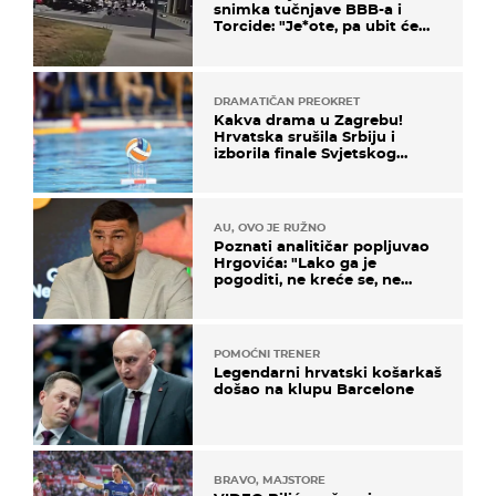
snimka tučnjave BBB-a i
Torcide: "Je*ote, pa ubit će
ga!"
DRAMATIČAN PREOKRET
Kakva drama u Zagrebu!
Hrvatska srušila Srbiju i
izborila finale Svjetskog
prvenstva
AU, OVO JE RUŽNO
Poznati analitičar popljuvao
Hrgovića: "Lako ga je
pogoditi, ne kreće se, ne
koristi noge..."
POMOĆNI TRENER
Legendarni hrvatski košarkaš
došao na klupu Barcelone
BRAVO, MAJSTORE