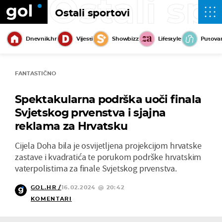
Ostali sp
Ostali sportovi
Dnevnik.hr
Vijesti
Showbizz
Lifestyle
Putova
FANTASTIČNO
Spektakularna podrška uoči finala
Svjetskog prvenstva i sjajna
reklama za Hrvatsku
Cijela Doha bila je osvijetljena projekcijom hrvatske
zastave i kvadratića te porukom podrške hrvatskim
vaterpolistima za finale Svjetskog prvenstva.
GOL.HR /
16.02.2024 @ 20:42
KOMENTARI