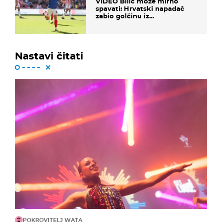
VIDEO Bilić može mirno
spavati: Hrvatski napadač
zabio golčinu iz
dalekometnog voleja, ali je
ispao iz Carabao Cupa
Nastavi čitati
POKROVITELJ WATA