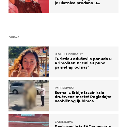
je ulaznica prodano u
kratkom vremenu
ZABAVA
JESTE LI PROBALI?
Turisticu oduševila ponuda u
Primoštenu: "Oni su puno
pametniji od nas"
IMPRESIVNO!
Scena iz Srbije fascinirala
društvene mreže! Pogledajte
neobičnog ljubimca
ZANIMLJIVO
Registracija iz SAD-a postala