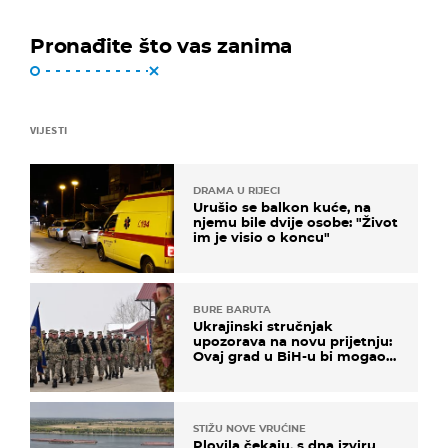
Pronađite što vas zanima
VIJESTI
DRAMA U RIJECI
Urušio se balkon kuće, na
njemu bile dvije osobe: "Život
im je visio o koncu"
BURE BARUTA
Ukrajinski stručnjak
upozorava na novu prijetnju:
Ovaj grad u BiH-u bi mogao
biti žarište
STIŽU NOVE VRUĆINE
Plovila čekaju, s dna izviru