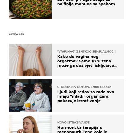
najfinije mahune sa špekom
ZDRAVLJE
"VRHUNAC" ŽENSKOG SEKSUALNOG ISKUSTVA
Kako do vaginalnog
orgazma? Samo 18 % žena
može ga doživjeti isključivo
na ovaj način
STUDIJA NA GOTOVO 1.900 OSOBA
Ljudi koji redovito rade ovo
imaju “mlađi” organizam,
pokazuje istraživanje
NOVO ISTRAŽIVANJE
Hormonska terapija u
menopauzi: Žene koje je