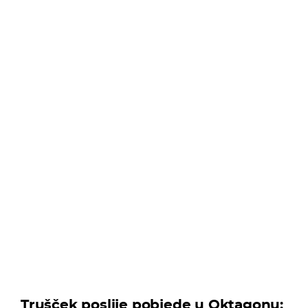
Trušček poslije pobjede u Oktagonu: