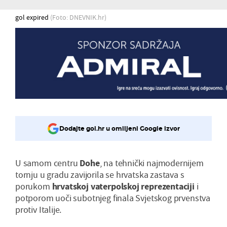
gol expired
(Foto: DNEVNIK.hr)
Dodajte gol.hr u omiljeni Google izvor
U samom centru
Dohe
, na tehnički najmodernijem
tornju u gradu zavijorila se hrvatska zastava s
porukom
hrvatskoj vaterpolskoj reprezentaciji
i
potporom uoči subotnjeg finala Svjetskog prvenstva
protiv Italije.