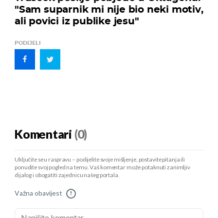
"Sam suparnik mi nije bio neki motiv,
ali povici iz publike jesu"
PODIJELI
Komentari
(0)
Uključite se u raspravu – podijelite svoje mišljenje, postavite pitanja ili
ponudite svoj pogled na temu. Vaš komentar može potaknuti zanimljiv
dijalog i obogatiti zajednicu našeg portala.
Važna obavijest
!