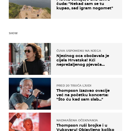
čuda: "Nekad sam se tu
kupao, sad igram nogomet"
SHOW
ČUVA USPOMENU NA NJEGA
Njezinog oca obožavala je
cijela Hrvatska! Kći
neprežaljenog pjevača
projurila špicom na dva
kotača
PRED 20 TISUĆA LJUDI
Thompson izazvao ovacije
već na početku koncerta:
"Što ću kad sam slab..."
NADMAŠENA OČEKIVANJA
Thompson ruši brojke i u
Vukovaru! Objavljeno koliko