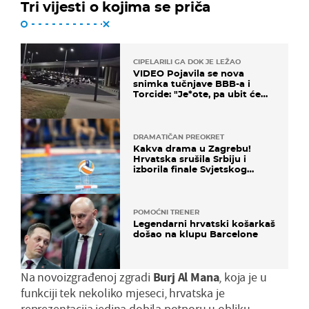
Tri vijesti o kojima se priča
CIPELARILI GA DOK JE LEŽAO
VIDEO Pojavila se nova
snimka tučnjave BBB-a i
Torcide: "Je*ote, pa ubit će
ga!"
DRAMATIČAN PREOKRET
Kakva drama u Zagrebu!
Hrvatska srušila Srbiju i
izborila finale Svjetskog
prvenstva
POMOĆNI TRENER
Legendarni hrvatski košarkaš
došao na klupu Barcelone
Na novoizgrađenoj zgradi
Burj Al Mana
, koja je u
funkciji tek nekoliko mjeseci, hrvatska je
reprezentacija jedina dobila potporu u obliku