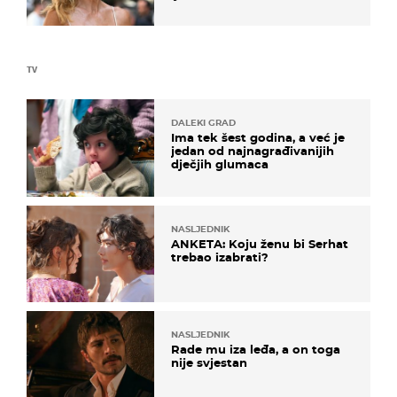
zagrebačkoj špici
TV
DALEKI GRAD
Ima tek šest godina, a već je
jedan od najnagrađivanijih
dječjih glumaca
NASLJEDNIK
ANKETA: Koju ženu bi Serhat
trebao izabrati?
NASLJEDNIK
Rade mu iza leđa, a on toga
nije svjestan