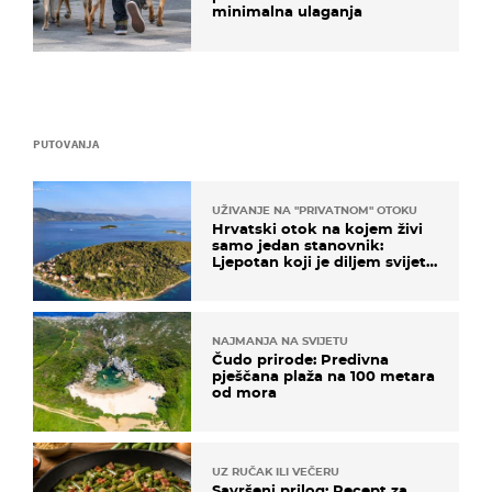
minimalna ulaganja
PUTOVANJA
UŽIVANJE NA "PRIVATNOM" OTOKU
Hrvatski otok na kojem živi
samo jedan stanovnik:
Ljepotan koji je diljem svijeta
poznat po svojem "bijelom
zlatu"
NAJMANJA NA SVIJETU
Čudo prirode: Predivna
pješčana plaža na 100 metara
od mora
UZ RUČAK ILI VEČERU
Savršeni prilog: Recept za