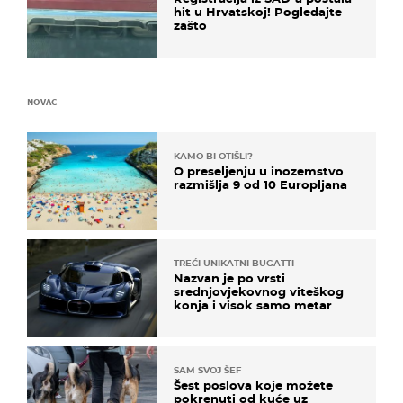
hit u Hrvatskoj! Pogledajte
zašto
NOVAC
KAMO BI OTIŠLI?
O preseljenju u inozemstvo
razmišlja 9 od 10 Europljana
TREĆI UNIKATNI BUGATTI
Nazvan je po vrsti
srednjovjekovnog viteškog
konja i visok samo metar
SAM SVOJ ŠEF
Šest poslova koje možete
pokrenuti od kuće uz