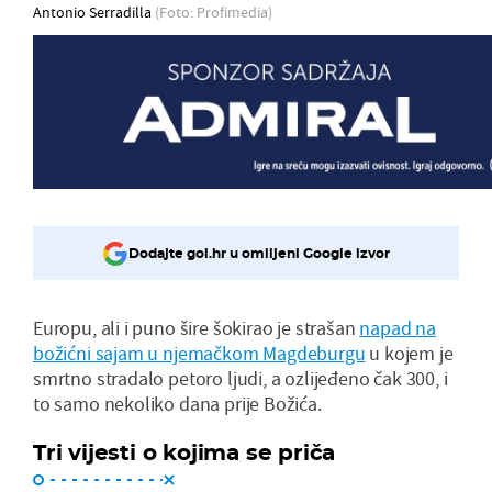
Antonio Serradilla
(Foto: Profimedia)
Dodajte gol.hr u omiljeni Google izvor
Europu, ali i puno šire šokirao je strašan
napad na
božićni sajam u njemačkom Magdeburgu
u kojem je
smrtno stradalo petoro ljudi, a ozlijeđeno čak 300, i
to samo nekoliko dana prije Božića.
Tri vijesti o kojima se priča