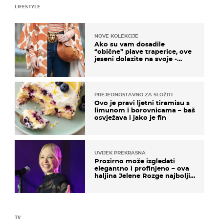
LIFESTYLE
NOVE KOLEKCIJE
Ako su vam dosadile
“obične” plave traperice, ove
jeseni dolazite na svoje -
izdvajamo 15 hit modela
PREJEDNOSTAVNO ZA SLOŽITI
Ovo je pravi ljetni tiramisu s
limunom i borovnicama – baš
osvježava i jako je fin
UVIJEK PREKRASNA
Prozirno može izgledati
elegantno i profinjeno – ova
haljina Jelene Rozge najbolji
je dokaz
TV