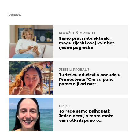
ZABAVA
POKAŽITE ŠTO ZNATE!
Samo pravi intelektualci
mogu riješiti ovaj kviz bez
ijedne pogreške
JESTE LI PROBALI?
Turisticu oduševila ponuda u
Primoštenu: "Oni su puno
pametniji od nas"
HMM…
To rade samo psihopati:
Jedan detalj s mora može
vam otkriti puno o
prijateljima