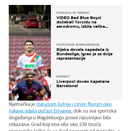
POJAVILA SE SNIMKA
VIDEO Bad Blue Boysi
dočekali Torcidu na
aerodromu, izbila velika
masovna tučnjava
POJAČANJE KONKURENCIJE
Rijeka dovela napadača iz
Bundeslige, igrao je za dvije
reprezentacije
BOMBA!
Liverpool doveo kapetana
Barcelone!
Njemačka je
minutom šutnje i crnim florom oko
rukava odala počast žrtvama
, dok su sva sportska
događanja u Magdeburgu posve razumljivo bila
otkazana. Grad koji ima više oko 230 tisuća
stanovnika teško će se ikad oporaviti od tragedije, a