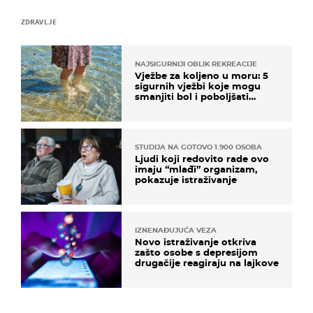
ZDRAVLJE
NAJSIGURNIJI OBLIK REKREACIJE
Vježbe za koljeno u moru: 5
sigurnih vježbi koje mogu
smanjiti bol i poboljšati
pokretljivost
STUDIJA NA GOTOVO 1.900 OSOBA
Ljudi koji redovito rade ovo
imaju “mlađi” organizam,
pokazuje istraživanje
IZNENAĐUJUĆA VEZA
Novo istraživanje otkriva
zašto osobe s depresijom
drugačije reagiraju na lajkove