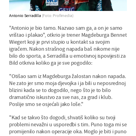
Antonio Serradilla
(Foto: Profimedia)
"Antonio je bio tamo. Nazvao sam ga, a on je samo
vrištao i plakao", otkrio je trener Magdeburga Bennet
Wiegert koji je prvi stupio u kontakt sa svojim
igračem. Nakon strašnog napada baš nikome nije
bilo do sporta, a Serradilla u emotivnoj ispovijesti za
Bild otkriva koliko ga je sve pogodilo:
"Otišao sam iz Magdeburga žalostan nakon napada.
Ne zato jer smo moja djevojka i ja bili u neposrednoj
blizini kada se to dogodilo, nego što je to bilo
dramatično iskustvo za sve nas, za grad i klub.
Poslije smo se osjećali jako loše."
"Kad se takvo što dogodi, shvatiš koliko su tvoji
problemi nevažni u usporedbi s tim. Puno toga mi se
promijenilo nakon operacije oka. Moglo je biti i puno