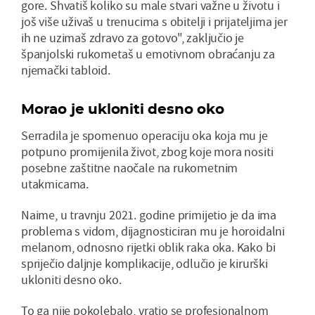
gore. Shvatiš koliko su male stvari važne u životu i
još više uživaš u trenucima s obitelji i prijateljima jer
ih ne uzimaš zdravo za gotovo", zaključio je
španjolski rukometaš u emotivnom obraćanju za
njemački tabloid.
Morao je ukloniti desno oko
Serradila je spomenuo operaciju oka koja mu je
potpuno promijenila život, zbog koje mora nositi
posebne zaštitne naočale na rukometnim
utakmicama.
Naime, u travnju 2021. godine primijetio je da ima
problema s vidom, dijagnosticiran mu je horoidalni
melanom, odnosno rijetki oblik raka oka. Kako bi
spriječio daljnje komplikacije, odlučio je kirurški
ukloniti desno oko.
To ga nije pokolebalo, vratio se profesionalnom