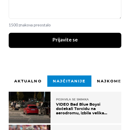
1500 znakova preostalo
Prijavite se
AKTUALNO
NAJČITANIJE
NAJKOMENTI
POJAVILA SE SNIMKA
VIDEO Bad Blue Boysi
dočekali Torcidu na
aerodromu, izbila velika
masovna tučnjava