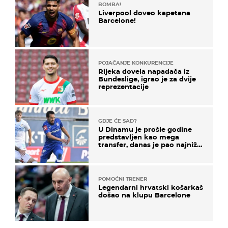
BOMBA!
Liverpool doveo kapetana
Barcelone!
POJAČANJE KONKURENCIJE
Rijeka dovela napadača iz
Bundeslige, igrao je za dvije
reprezentacije
GDJE ĆE SAD?
U Dinamu je prošle godine
predstavljen kao mega
transfer, danas je pao najniže
u karijeri
POMOĆNI TRENER
Legendarni hrvatski košarkaš
došao na klupu Barcelone