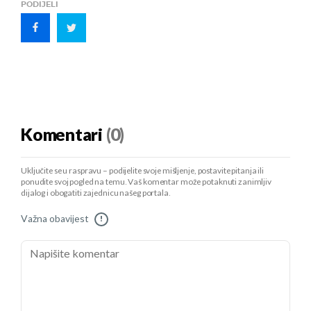
PODIJELI
Komentari
(0)
Uključite se u raspravu – podijelite svoje mišljenje, postavite pitanja ili
ponudite svoj pogled na temu. Vaš komentar može potaknuti zanimljiv
dijalog i obogatiti zajednicu našeg portala.
Važna obavijest
!