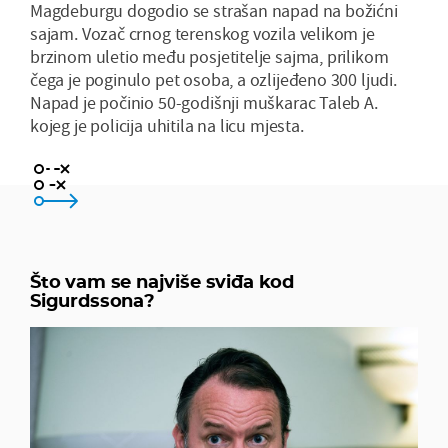
Magdeburgu dogodio se strašan napad na božićni
sajam. Vozač crnog terenskog vozila velikom je
brzinom uletio među posjetitelje sajma, prilikom
čega je poginulo pet osoba, a ozlijeđeno 300 ljudi.
Napad je počinio 50-godišnji muškarac Taleb A.
kojeg je policija uhitila na licu mjesta.
Vidi se da je pravi stručnjak
Sjajno se prilagodio Hrvatskoj
Što vam se najviše sviđa kod
Sigurdssona?
Ne sviđa mi se baš