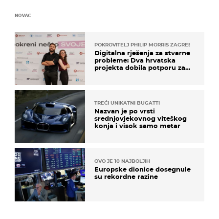
NOVAC
POKROVITELJ PHILIP MORRIS ZAGREB
Digitalna rješenja za stvarne
probleme: Dva hrvatska
projekta dobila potporu za
razvoj
TREĆI UNIKATNI BUGATTI
Nazvan je po vrsti
srednjovjekovnog viteškog
konja i visok samo metar
OVO JE 10 NAJBOLJIH
Europske dionice dosegnule
su rekordne razine