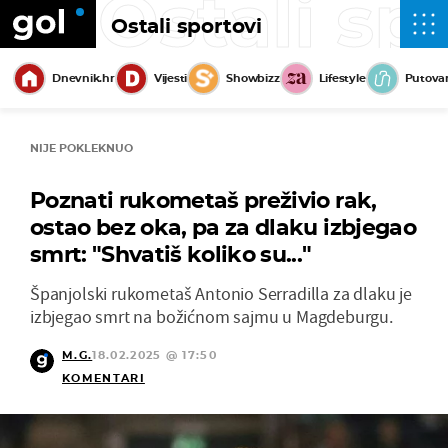
Ostali sp
Ostali sportovi
Dnevnik.hr
Vijesti
Showbizz
Lifestyle
Putova
NIJE POKLEKNUO
Poznati rukometaš preživio rak,
ostao bez oka, pa za dlaku izbjegao
smrt: "Shvatiš koliko su..."
Španjolski rukometaš Antonio Serradilla za dlaku je
izbjegao smrt na božićnom sajmu u Magdeburgu.
M.G.
18.02.2025 @ 17:50
KOMENTARI