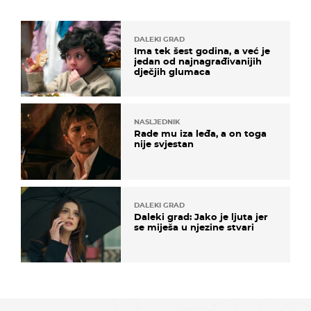
DALEKI GRAD
Ima tek šest godina, a već je
jedan od najnagrađivanijih
dječjih glumaca
NASLJEDNIK
Rade mu iza leđa, a on toga
nije svjestan
DALEKI GRAD
Daleki grad: Jako je ljuta jer
se miješa u njezine stvari