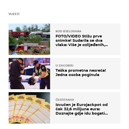
VIJESTI
KOD BJELOVARA
FOTO/VIDEO Stižu prve
snimke! Sudarila se dva
vlaka: Više je ozlijeđenih,
hitne službe na terenu
U ZAGORJU
Teška prometna nesreća!
Jedna osoba poginula
ČESTITAMO!
Izvučen je Eurojackpot od
čak 32,6 milijuna eura:
Doznajte gdje idu bogati
dobitci u Hrvatskoj