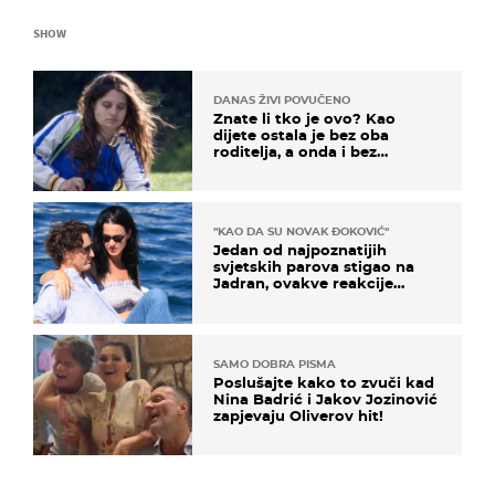
SHOW
DANAS ŽIVI POVUČENO
Znate li tko je ovo? Kao
dijete ostala je bez oba
roditelja, a onda i bez
milijuna koje je trebala
naslijediti
"KAO DA SU NOVAK ĐOKOVIĆ"
Jedan od najpoznatijih
svjetskih parova stigao na
Jadran, ovakve reakcije
vjerojatno nisu očekivali
SAMO DOBRA PISMA
Poslušajte kako to zvuči kad
Nina Badrić i Jakov Jozinović
zapjevaju Oliverov hit!