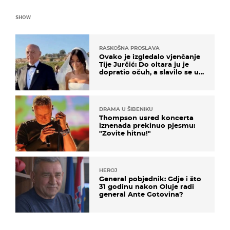
SHOW
RASKOŠNA PROSLAVA
Ovako je izgledalo vjenčanje
Tije Jurčić: Do oltara ju je
dopratio očuh, a slavilo se uz
Olivera i Rozgu
DRAMA U ŠIBENIKU
Thompson usred koncerta
iznenada prekinuo pjesmu:
"Zovite hitnu!"
HEROJ
General pobjednik: Gdje i što
31 godinu nakon Oluje radi
general Ante Gotovina?