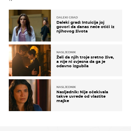
DALEKI GRAD
Daleki grad: Intuicija joj
govori da danas neće otići iz
njihovog života
NASLJEDNIK
Želi da njih troje sretno žive,
a nije ni svjesna da ga je
odavno izgubila
NASLJEDNIK
Nasljednik: Nije očekivala
takve uvrede od vlastite
majke