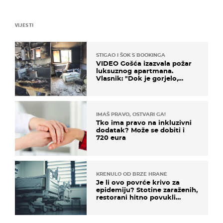
VIJESTI
STIGAO I ŠOK S BOOKINGA
VIDEO Gošća izazvala požar
luksuznog apartmana.
Vlasnik: "Dok je gorjelo,
smijali su se, pili i pokazivali
mi srednji prst"
IMAŠ PRAVO, OSTVARI GA!
Tko ima pravo na inkluzivni
dodatak? Može se dobiti i
720 eura
KRENULO OD BRZE HRANE
Je li ovo povrće krivo za
epidemiju? Stotine zaraženih,
restorani hitno povukli
proizvod