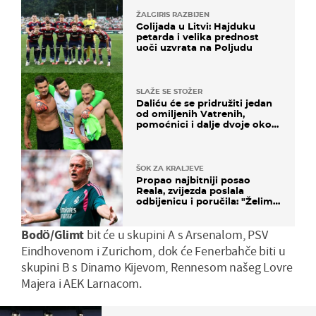
ŽALGIRIS RAZBIJEN
Golijada u Litvi: Hajduku
petarda i velika prednost
uoči uzvrata na Poljudu
SLAŽE SE STOŽER
Daliću će se pridružiti jedan
od omiljenih Vatrenih,
pomoćnici i dalje dvoje oko
ponude
ŠOK ZA KRALJEVE
Propao najbitniji posao
Reala, zvijezda poslala
odbijenicu i poručila: "Želim
u Barcelonu"
Bodö/Glimt
bit će u skupini A s Arsenalom, PSV
Eindhovenom i Zurichom, dok će Fenerbahče biti u
skupini B s Dinamo Kijevom, Rennesom našeg Lovre
Majera i AEK Larnacom.