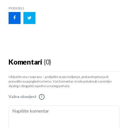
PODIJELI
Komentari
(0)
Uključite se u raspravu – podijelite svoje mišljenje, postavite pitanja ili
ponudite svoj pogled na temu. Vaš komentar može potaknuti zanimljiv
dijalog i obogatiti zajednicu našeg portala.
Važna obavijest
!