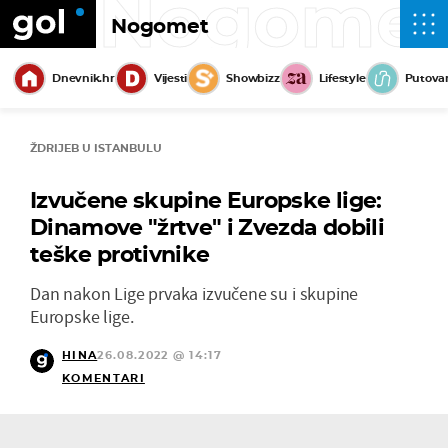
Nogome
Nogomet
Dnevnik.hr
Vijesti
Showbizz
Lifestyle
Putova
ŽDRIJEB U ISTANBULU
Izvučene skupine Europske lige:
Dinamove "žrtve" i Zvezda dobili
teške protivnike
Dan nakon Lige prvaka izvučene su i skupine
Europske lige.
HINA
26.08.2022 @ 14:17
KOMENTARI