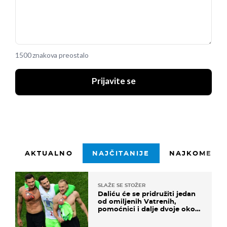
1500 znakova preostalo
Prijavite se
AKTUALNO
NAJČITANIJE
NAJKOMENTI
SLAŽE SE STOŽER
Daliću će se pridružiti jedan
od omiljenih Vatrenih,
pomoćnici i dalje dvoje oko
ponude