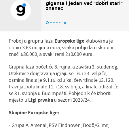
giganta i jedan već "dobri stari"
znanac
Proboj u grupnu fazu
Europske
lige
klubovima je
donio 3.63 milijuna eura, svaka pobjeda u skupini
znači 630.000, a svaki remi 210.000 eura.
Grupna faza počet će 8. rujna, a završiti 3. studenog.
Utakmice doigravanja igraju se 16. i 23. veljače,
osmina finala je 9. i 16. ožujka, četvrtfinale 13. i 20.
travnja, polufinale 11. i 18. svibnja, a finale održat će
se 31. svibnja u Budimpešti. Pobjednik će izboriti
mjesto u
Ligi
prvaka
u sezoni 2023/24.
Skupine Europske lige:
- Grupa A: Arsenal, PSV Eindhoven, Bodö/Glimt,