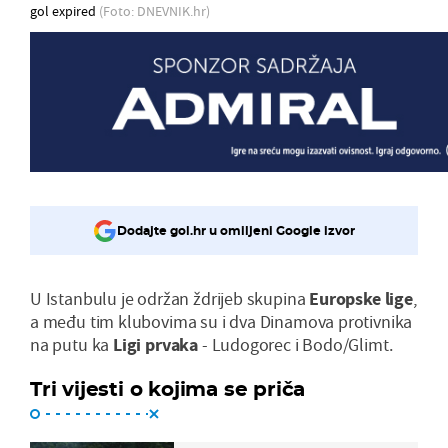
gol expired
(Foto: DNEVNIK.hr)
Dodajte gol.hr u omiljeni Google izvor
U Istanbulu je održan ždrijeb skupina
Europske
lige
,
a među tim klubovima su i dva Dinamova protivnika
na putu ka
Ligi
prvaka
- Ludogorec i Bodo/Glimt.
Tri vijesti o kojima se priča