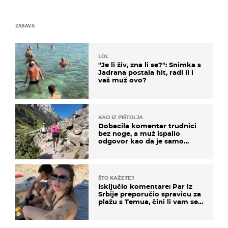
ZABAVA
LOL
"Je li živ, zna li se?": Snimka s
Jadrana postala hit, radi li i
vaš muž ovo?
KAO IZ PIŠTOLJA
Dobacila komentar trudnici
bez noge, a muž ispalio
odgovor kao da je samo
čekao…
ŠTO KAŽETE?
Isključio komentare: Par iz
Srbije preporučio spravicu za
plažu s Temua, čini li vam se
ovo sigurnim?