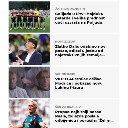
ŽALGIRIS RAZBIJEN
Golijada u Litvi: Hajduku
petarda i velika prednost
uoči uzvrata na Poljudu
NOVI IZAZOV
Zlatko Dalić odabrao novi
posao, odlazi u jednu od
najatraktivnijih zemalja
svijeta
SVE OBJAVIO
VIDEO Australac ošišao
Modrića i pokazao novu
Lukinu frizuru
ŠOK ZA KRALJEVE
Propao najbitniji posao
Reala, zvijezda poslala
odbijenicu i poručila: "Želim
u Barcelonu"