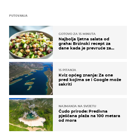
PUTOVANJA
GOTOVO ZA 15 MINUTA
Najbolja ljetna salata od
graha: Brzinski recept za
dane kada je prevruće za
kuhanje
15 PITANJA
Kviz općeg znanja: Za one
pred kojima se i Google može
sakriti
NAJMANJA NA SVIJETU
Čudo prirode: Predivna
pješčana plaža na 100 metara
od mora