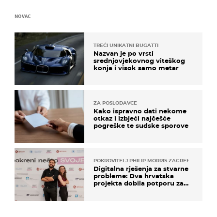
NOVAC
TREĆI UNIKATNI BUGATTI
Nazvan je po vrsti
srednjovjekovnog viteškog
konja i visok samo metar
ZA POSLODAVCE
Kako ispravno dati nekome
otkaz i izbjeći najčešće
pogreške te sudske sporove
POKROVITELJ PHILIP MORRIS ZAGREB
Digitalna rješenja za stvarne
probleme: Dva hrvatska
projekta dobila potporu za
razvoj