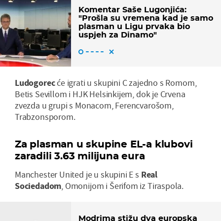
Komentar Saše Lugonjića:
"Prošla su vremena kad je samo
plasman u Ligu prvaka bio
uspjeh za Dinamo"
Ludogorec
će igrati u skupini C zajedno s Romom,
Betis Sevillom i HJK Helsinkijem, dok je Crvena
zvezda u grupi s Monacom, Ferencvarošom,
Trabzonsporom.
Za plasman u skupine EL-a klubovi
zaradili 3.63 milijuna eura
Manchester United je u skupini E s
Real
Sociedadom
, Omonijom i Šerifom iz Tiraspola.
Modrima stižu dva europska