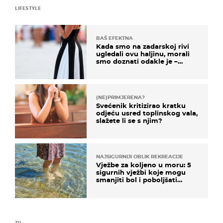
LIFESTYLE
BAŠ EFEKTNA
Kada smo na zadarskoj rivi
ugledali ovu haljinu, morali
smo doznati odakle je –
košta samo 18 eura
(NE)PRIMJERENA?
Svećenik kritizirao kratku
odjeću usred toplinskog vala,
slažete li se s njim?
NAJSIGURNIJI OBLIK REKREACIJE
Vježbe za koljeno u moru: 5
sigurnih vježbi koje mogu
smanjiti bol i poboljšati
pokretljivost
TV